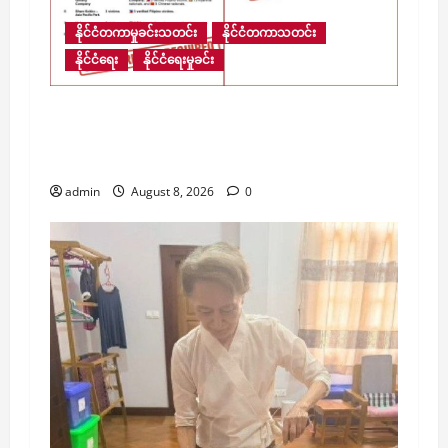
နိုင်ငံတကာမှုခင်းသတင်း
နိုင်ငံတကာသတင်း
နိုင်ငံရေး
နိုင်ငံရေးမှုခင်း
​မြန်မာ့နယ်စပ်ရှိ ကျားဖြန့် အွန်လိုင်းငွေလိမ်
ဂိုဏ်းဝင်းများအတွင်း လူပေါင်း ၁၃,၆၇၀ ကျော်
ဆက်လက်ပိတ်မိနေ
admin
August 8, 2026
0