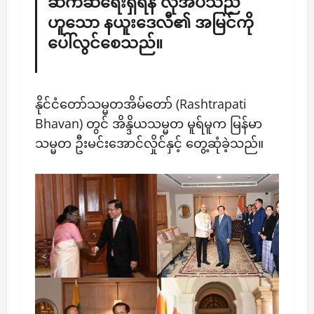
ဆက်ဆံရေးရှိရန် လိုအပ်သည်
ဟူသော နယူးဒေလီ၏ အမြင်ကို
ပေါ်လွင်စေသည်။
​နိုင်ငံတော်သမ္မတအိမ်တော် (Rashtrapati
Bhavan) တွင် အိန္ဒိယသမ္မတ မူရ်မူက မြန်မာ
သမ္မတ ဦးမင်းအောင်လှိုင်နှင့် တွေ့ဆုံခဲ့သည်။