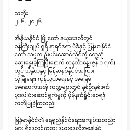
သတိုး
၂. ၆. ၂၀၂၆
​အိန္ဒိယနိုင်ငံ မြို့တော် နယူးဒေလီတွင်
ဝန်ကြီးချုပ် ရှရီ နာရင်ဒရာ မိုဒီနှင့် မြန်မာနိုင်ငံ
တော် သမ္မတ ဦးမင်းအောင်လှိုင်တို့ တွေ့ဆုံ
ဆွေးနွေးခဲ့ကြပြီးနောက် တနင်္လာနေ့ (ဇွန် ၁ ရက်)
တွင် အိန္ဒိယနှင့် မြန်မာနှစ်နိုင်ငံအကြား
လုံခြုံရေး၊ ကုန်သွယ်ရေးနှင့် အခြေခံ
အဆောက်အအုံ ကဏ္ဍများတွင် နှစ်ဦးနှစ်ဖက်
ပူးပေါင်းဆောင်ရွက်မှုကို ပိုမိုနက်ရှိုင်းစေရန်
ကတိပြုခဲ့ကြသည်။
မြန်မာနိုင်ငံ၏ ရေရှည်နိုင်ငံရေးအကျပ်အတည်း
များ ရှိနေလင့်ကစား နယူးဒေလီအနေဖြင့်