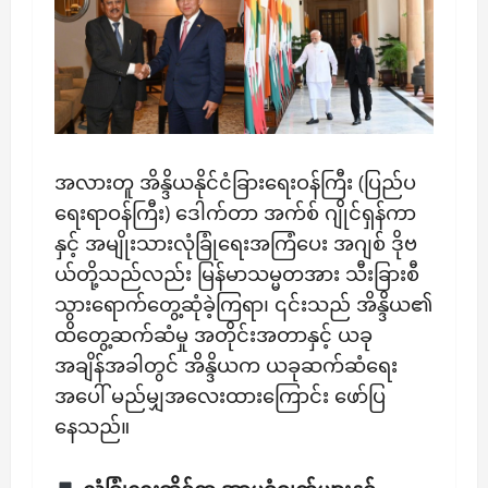
အလားတူ ​အိန္ဒိယနိုင်ငံခြားရေးဝန်ကြီး (ပြည်ပ
ရေးရာဝန်ကြီး) ဒေါက်တာ အက်စ် ဂျိုင်ရှန်ကာ
နှင့် အမျိုးသားလုံခြုံရေးအကြံပေး အဂျစ် ဒိုဗ
ယ်တို့သည်လည်း မြန်မာသမ္မတအား သီးခြားစီ
သွားရောက်တွေ့ဆုံခဲ့ကြရာ၊ ၎င်းသည် အိန္ဒိယ၏
ထိတွေ့ဆက်ဆံမှု အတိုင်းအတာနှင့် ယခု
အချိန်အခါတွင် အိန္ဒိယက ယခုဆက်ဆံရေး
အပေါ် မည်မျှအလေးထားကြောင်း ဖော်ပြ
နေသည်။