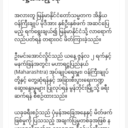
အလားတူ မြန်မာနိုင်ငံတော်သမ္မတက အိန္ဒိယ
ဝန်ကြီးချုပ် မိုဒီအား နှစ်ဦးနှစ်ဖက် အဆင်ပြေ
မည့် ရက်ရွေးချယ်၍ မြန်မာနိုင်ငံသို့ လာရောက်
လည်ပတ်ရန် တရားဝင် ဖိတ်ကြားခဲ့သည်။
ဦးမင်းအောင်လှိုင်သည် ယနေ့ ဇွန်လ ၂ ရက်နှင့်
မနက်ဖြန်အတွင်း မဟာရဋ္ဌပြည်နယ်
(Maharashtra) အုပ်ချုပ်ရေးမှူး၊ ဝန်ကြီးချုပ်
တို့နှင့် တွေ့ဆုံရန်နှင့် အခြားစီးပွားရေးကဏ္ဍ
ဆွေးနွေးမှုများ ပြုလုပ်ရန် မွန်ဘိုင်းမြို့သို့ ခရီး
ဆက်ရန် စီစဉ်ထားသည်။
ယခုခရီးစဉ်သည် ပုံမှန်အခြေအနေနှင့် မိတ်ဖက်
ဖြစ်မှုကို ပြသသည့် အချက်ပြမှုတစ်ခုအဖြစ် န