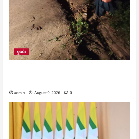
မှုခင်း
KG တန်း တက်နေသော အသက် ၆ နှစ်အရွယ်
မိန်းကလေးငယ်ကို နားကပ်ဖြုတ်ကာ သတ်ဖြတ်ခဲ့သူ
ကို ဖမ်းမိ
admin
August 9, 2026
0