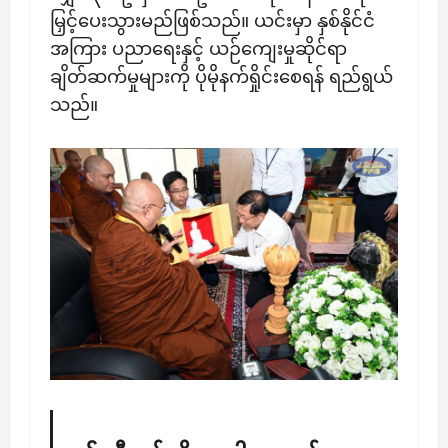
မြှင့်ပေးသွားမည်ဖြစ်သည်။ ယင်းမှာ နှစ်နိုင်ငံ
အကြား ပညာရေးနှင့် ယဉ်ကျေးမှုဆိုင်ရာ
ချိတ်ဆက်မှုများကို ပိုမိုနက်ရှိုင်းစေရန် ရည်ရွယ်
သည်။