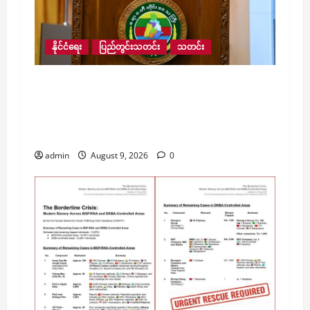
နိုင်ငံရေး
ပြည်တွင်းသတင်း
သတင်း
လေးမျက်နှာမြို့နယ်အတွင်းရှိ ရေဘေးဒဏ်သင့်
ဒေသများ ကူညီကယ်ဆယ်ရေးနှင့် ပြန်လည်
ထူထောင်ရေးအတွက် စေတနာရှင်၊ အလှူရှင်
များက ကျပ် ၂၃ ဘီလီယံကျော် လှူဒါန်း
admin
August 9, 2026
0