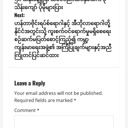
s
သိန်းကျော် ပိုမိိုများပြား
t
Next:
n
ဟန်တာဗိုင်းရပ်စ်ရောဂါနှင့် အီဘိုလာရောဂါတို့
နိုင်ငံအတွင်းသို့ ကူးစက်ဝင်ရောက်မှုမရှိစေရေး
a
စဉ်ဆက်မပြတ်စောင့်ကြည့်၍ ကမ္ဘာ့
v
ကျန်းမာရေးအဖွဲ့၏ အကြံပြုချက်များနှင့်အညီ
ကြိုတင်ပြင်ဆင်ထား
i
g
a
Leave a Reply
t
Your email address will not be published.
Required fields are marked
*
i
Comment
*
o