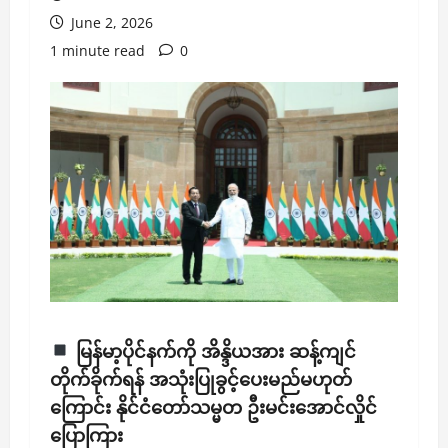
June 2, 2026
1 minute read
0
​မြန်မာ့ပိုင်နက်ကို အိန္ဒိယအား ဆန့်ကျင်
တိုက်ခိုက်ရန် အသုံးပြုခွင့်ပေးမည်မဟုတ်
ကြောင်း နိုင်ငံတော်သမ္မတ ဦးမင်းအောင်လှိုင်
ပြောကြား