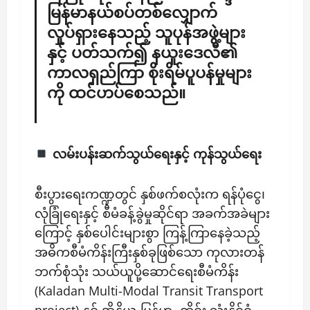
မြန်မာနယ်စပ်တစ်လျှောက်
လှုပ်ရှားနေသည့် သူပုန်အဖွဲ့များ
နှင့် ပတ်သက်၍ နယူးဒေလီ၏
ကာလရှည်ကြာ စိုးရိမ်ပူပန်မှုများ
ကို ထင်ဟပ်စေသည်။
​လမ်းပန်းဆက်သွယ်ရေးနှင့် ကုန်သွယ်ရေး
​စီးပွားရေးကဏ္ဍတွင် နှစ်ဖက်စလုံးက ရန်ပုံငွေ၊
လုံခြုံရေးနှင့် စီမံခန့်ခွဲမှုဆိုင်ရာ အခက်အခဲများ
ကြောင့် နှစ်ပေါင်းများစွာ ကြန့်ကြာနေခဲ့သည့်
အဓိကစီမံကိန်းကြီးနှစ်ခုဖြစ်သော ကုလားတန်
ဘက်စုံသုံး သယ်ယူပို့ဆောင်ရေးစီမံကိန်း
(Kaladan Multi-Modal Transit Transport