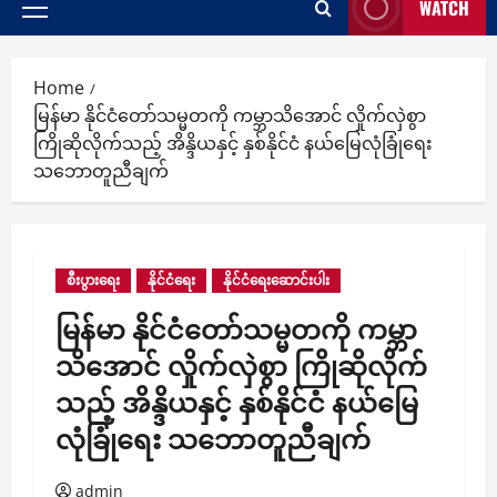
WATCH
Primary
Menu
Home
မြန်မာ နိုင်ငံတော်သမ္မတကို ကမ္ဘာသိအောင် လှိုက်လှဲစွာ
ကြိုဆိုလိုက်သည့် အိန္ဒိယနှင့် နှစ်နိုင်ငံ နယ်မြေလုံခြုံရေး
သဘောတူညီချက်
စီးပွားရေး
နိုင်ငံရေး
နိုင်ငံရေးဆောင်းပါး
မြန်မာ နိုင်ငံတော်သမ္မတကို ကမ္ဘာ
သိအောင် လှိုက်လှဲစွာ ကြိုဆိုလိုက်
သည့် အိန္ဒိယနှင့် နှစ်နိုင်ငံ နယ်မြေ
လုံခြုံရေး သဘောတူညီချက်
admin