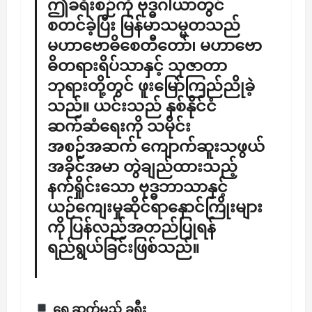
ဤခရီးစဉ်ကို ဗုဒ္ဓဂါယာတွင်
စတင်ခဲ့ပြီး မြန်မာသမ္မတသည်
မဟာဗောဓိစေတီတော်၊ မဟာဗော
ဓိတရားရိပ်သာနှင့် သုဇာတာ
ဘုရားတို့တွင် ဖူးမြော်ကြည်ညိုခဲ့
သည်။ ယင်းသည် နှစ်နိုင်ငံ
ဆက်ဆံရေးကို သမိုင်း
အစဉ်အဆက် ကျောက်ဆူးသဖွယ်
အခိုင်အမာ တွဲချည်ထားသည့်
နက်ရှိုင်းသော ဗုဒ္ဓဘာသာနှင့်
ယဉ်ကျေးမှုဆိုင်ရာနှောင်ကြိုးများ
ကို ပြန်လည်အတည်ပြုရန်
ရည်ရွယ်ခြင်းဖြစ်သည်။
​ရှေ့ဆက်မည့် ခရီး