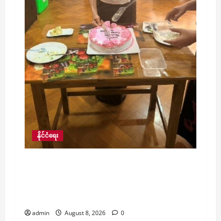
နိုင်ငံရေး
ဒေါ်အောင်ဆန်းစုကြည်ကို လွှတ်ပေးရန် အာဆီ
ယံဥက္ကဋ္ဌ၏ ထုတ်ပြန်တောင်းဆိုမှုမှာ စိတ်ပျက်
စရာတောင်းဆိုချက်များ ပါဝင်နေကြောင်း
နိုင်ငံခြားရေးဝန်ကြီးဌာန ယခုည တုံ့ပြန်
admin
August 8, 2026
0