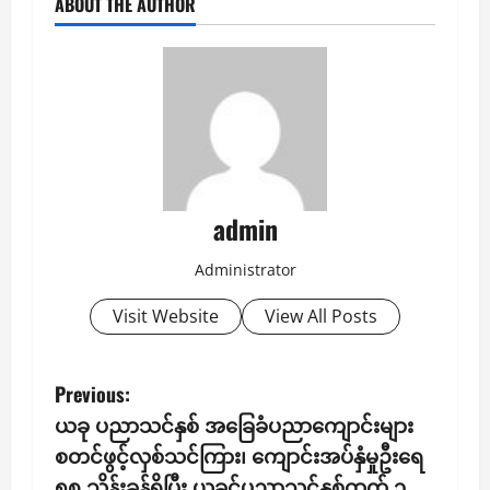
ABOUT THE AUTHOR
admin
Administrator
Visit Website
View All Posts
P
Previous:
ယခု ပညာသင်နှစ် အခြေခံပညာကျောင်းများ
o
စတင်ဖွင့်လှစ်သင်ကြား၊ ကျောင်းအပ်နှံမှုဦးရေ
၅၈ သိန်းခန့်ရှိပြီး ယခင်ပညာသင်နှစ်ထက် ၃