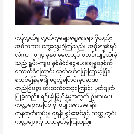
​ကုန်သွယ်မှု လွယ်ကူချောမွေ့စေရေးကိုလည်း
အဓိကထား ဆွေးနွေးခဲ့ကြသည်။ အစိုးရနှစ်ရပ်
လုံးက ၂၀၂၄ ခုနှစ် မေလတွင် စတင်ကျင့်သုံးခဲ့
သည့် ရူပီး-ကျပ် နှစ်နိုင်ငံငွေပေးချေမှုစနစ်ကို
ထောက်ခံကြောင်း ထုတ်ဖော်ပြောကြားခဲ့ပြီး၊
စတင်ချိန်မှစ၍ ငွေလွှဲပြောင်းမှုပမာဏ
တည်ငြိမ်စွာ တိုးတက်လာခဲ့ကြောင်း မှတ်ချက်
ပြုခဲ့သည်။ ရင်းနှီးမြှုပ်နှံမှုအတွက် ဦးစားပေး
ကဏ္ဍများအဖြစ် စိုက်ပျိုးရေးအခြေခံ
ကုန်ထုတ်လုပ်မှု၊ ရေနံ၊ စွမ်းအင်နှင့် သတ္တုတွင်း
ကဏ္ဍများကို သတ်မှတ်ခဲ့ကြသည်။