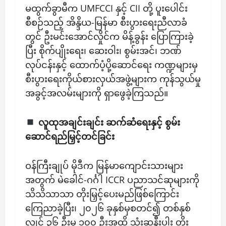
​မထွက်ခွာမီက UMFCCI နှင့် CII တို့ ပူးပေါင်း
စီစဉ်သည့် အိန္ဒိယ-မြန်မာ စီးပွားရေးညီလာခံ
တွင် ဦးမင်းအောင်လှိုင်က မိန့်ခွန်း ပြောကြားခဲ့
ပြီး စိုက်ပျိုးရေး၊ ဆေးဝါး၊ စွမ်းအင်၊ ဘဏ်
လုပ်ငန်းနှင့် ထောက်ပံ့ပို့ဆောင်ရေး ကဏ္ဍများမှ
စီးပွားရေးကိုယ်စားလှယ်အဖွဲ့များက ကုန်သွယ်မှု
အခွင့်အလမ်းများကို ရှာဖွေခဲ့ကြသည်။
​လူထုအချင်းချင်း ဆက်ဆံရေးနှင့် စွမ်း
ဆောင်ရည်မြှင့်တင်ခြင်း
​ဝန်ကြီးချုပ် မိုဒီက မြန်မာကျောင်းသားများ
အတွက် မဲခေါင်-ဂင်္ဂါ ICCR ပညာသင်ဆုများကို
သိသိသာသာ တိုးမြှင့်ပေးမည်ဖြစ်ကြောင်း
ကြေညာခဲ့ပြီး၊ ၂၀၂၆ ခုနှစ်မှစတင်၍ တစ်နှစ်
လျှင် ၃၆ ဦးမှ ၁၀၀ ဦးအထိ သုံးဆနီးပါး တိုး