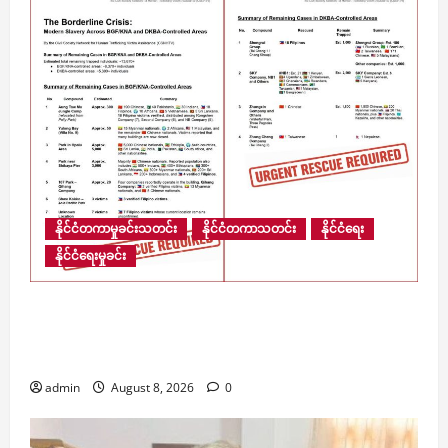
နိုင်ငံတကာမှုခင်းသတင်း
နိုင်ငံတကာသတင်း
နိုင်ငံရေး
နိုင်ငံရေးမှုခင်း
​မြန်မာ့နယ်စပ်ရှိ ကျားဖြန့် အွန်လိုင်းငွေလိမ်ဂိုဏ်းဝင်း
များအတွင်း လူပေါင်း ၁၃,၆၇၀ ကျော် ဆက်လက်
ပိတ်မိနေ
admin
August 8, 2026
0