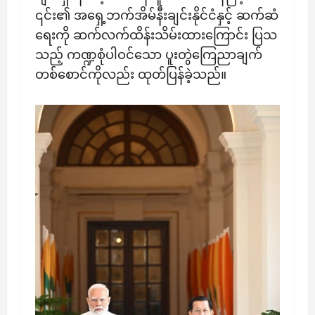
၎င်း၏ အရှေ့ဘက်အိမ်နီးချင်းနိုင်ငံနှင့် ဆက်ဆံ
ရေးကို ဆက်လက်ထိန်းသိမ်းထားကြောင်း ပြသ
သည့် ကဏ္ဍစုံပါဝင်သော ပူးတွဲကြေညာချက်
တစ်စောင်ကိုလည်း ထုတ်ပြန်ခဲ့သည်။