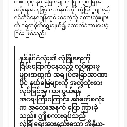
တစ်ဝန်းရှိ နယ်မြေအများအပြားတွင် မြန်မာ
အစိုးရအနေဖြင့် လက်နက်ကိုင်တုံ့ပြန်မှုများနှင့်
ရင်ဆိုင်နေရချိန်တွင် ယခုကဲ့သို့ စကားလုံးများ
ကို ဂရုတစိုက်ရွေးချယ်၍ ထောက်ခံအားပေးခဲ့
ခြင်း ဖြစ်သည်။
​နှစ်နိုင်ငံလုံး၏ လုံခြုံရေးကို
ခြိမ်းခြောက်နေသည့် လှုပ်ရှားမှု
များအတွက် အချုပ်အခြာအာဏာ
ပိုင် နယ်မြေများကို အလွဲသုံးစား
လုပ်ခြင်းမှ ကာကွယ်ရန်
အရေးကြီးကြောင်း နှစ်ဖက်စလုံး
က အလေးအနက် ပြောကြားခဲ့
သည်။ ဤစကားရပ်သည်
လုံခြုံရေးအားနည်းသော အိန္ဒိယ-