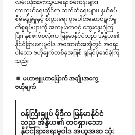
လမ်းပန်းဆက်သွယ်ရေး စီမံကိန်းများ၊
ကာကွယ်ရေးဆိုင်ရာ ဆက်ဆံရေးများ၊ နယ်စပ်
စီမံခန့်ခွဲမှုနှင့် စီးပွားရေး ပူးပေါင်းဆောင်ရွက်မှု
ကိစ္စရပ်များကို အကျယ်တဝင့် ဆွေးနွေးခဲ့ကြ
ပြီး၊ နှစ်ဖက်စလုံးက မြန်မာနိုင်ငံသည် အိန္ဒိယ၏
နိုင်ငံခြားရေးမူဝါဒ အဆောက်အအုံတွင် အရေး
ပါသော ဗဟိုချက်တစ်ခုအဖြစ် ရှုမြင်ပုံဖော်ခဲ့ကြ
သည်။
​မဟာဗျူဟာမြောက် အချိုးအကွေ့
ဗဟိုချက်
​ဝန်ကြီးချုပ် မိုဒီက မြန်မာနိုင်ငံ
သည် အိန္ဒိယ၏ ထင်ရှားသော
နိုင်ငံခြားရေးမူဝါဒ အယူအဆ သုံး