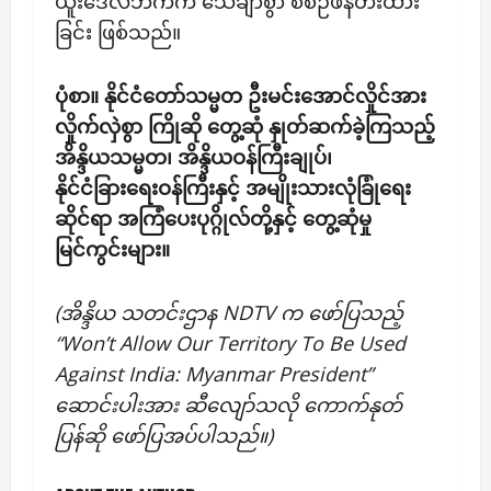
ယူးဒေလီဘက်က သေချာစွာ စီစဉ်ဖန်တီးထား
ခြင်း ဖြစ်သည်။
ပုံစာ။ နိုင်ငံတော်သမ္မတ ဦးမင်းအောင်လှိုင်အား
လှိုက်လှဲစွာ ကြိုဆို တွေ့ဆုံ နှုတ်ဆက်ခဲ့ကြသည့်
အိန္ဒိယသမ္မတ၊ အိန္ဒိယဝန်ကြီးချုပ်၊
နိုင်ငံခြားရေးဝန်ကြီးနှင့် အမျိုးသားလုံခြုံရေး
ဆိုင်ရာ အကြံပေးပုဂ္ဂိုလ်တို့နှင့် တွေ့ဆုံမှု
မြင်ကွင်းများ။
(အိန္ဒိယ သတင်းဌာန NDTV က ဖော်ပြသည့်
“Won’t Allow Our Territory To Be Used
Against India: Myanmar President”
ဆောင်းပါးအား ဆီလျော်သလို ကောက်နုတ်
ပြန်ဆို ဖော်ပြအပ်ပါသည်။)