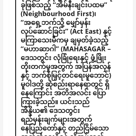
ခုဖြစ်သည့် “အိမ်နီးချင်းပထမ”
(Neighbourhood First)၊
“အရှေ့ဘက်သို့ မျှော်မှန်း
လုပ်ဆောင်ခြင်း” (Act East) နှင့်
မကြာသေးမီကမှ ချမှတ်ခဲ့သည့်
“မဟာဆာဂါ” (MAHASAGAR –
ဒေသတွင်း လုံခြုံရေးနှင့် ဖွံ့ဖြိုး
တိုးတက်မှုအတွက် အပြန်အလှန်
နှင့် ဘက်စုံမြှင့်တင်ရေးမူဘောင်)
မူဝါဒတို့ ဆုံစည်းရာနေရာတွင် ရှိ
နေကြောင်း အတိအလင်း ပြော
ကြားခဲ့သည်။ ယင်းသည်
အိန္ဒိယ၏ ဒေသတွင်း
ရည်မှန်းချက်များအတွက်
နေပြည်တော်နှင့် တည်ငြိမ်သော