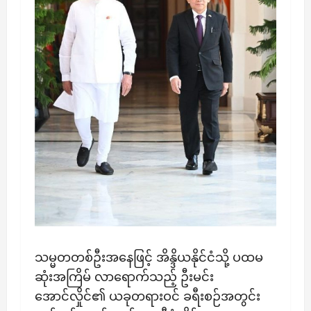
​သမ္မတတစ်ဦးအနေဖြင့် အိန္ဒိယနိုင်ငံသို့ ပထမ
ဆုံးအကြိမ် လာရောက်သည့် ဦးမင်း
အောင်လှိုင်၏ ယခုတရားဝင် ခရီးစဉ်အတွင်း