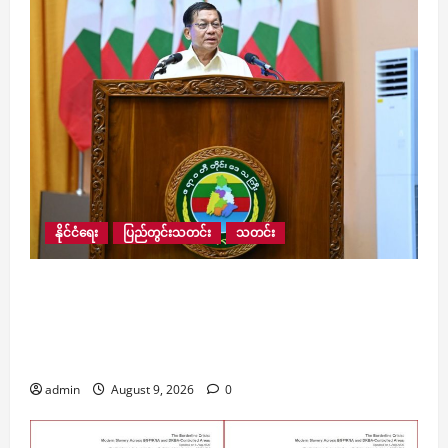
နိုင်ငံရေး
ပြည်တွင်းသတင်း
သတင်း
လေးမျက်နှာမြို့နယ်အတွင်းရှိ ရေဘေးဒဏ်သင့်
ဒေသများ ကူညီကယ်ဆယ်ရေးနှင့် ပြန်လည်
ထူထောင်ရေးအတွက် စေတနာရှင်၊ အလှူရှင်များက
ကျပ် ၂၃ ဘီလီယံကျော် လှူဒါန်း
admin
August 9, 2026
0