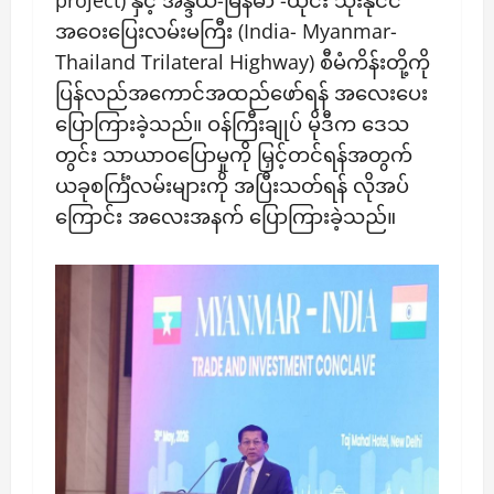
project) နှင့် အိန္ဒိယ-မြန်မာ -ထိုင်း သုံးနိုင်ငံ
အဝေးပြေးလမ်းမကြီး (India- Myanmar-
Thailand Trilateral Highway) စီမံကိန်းတို့ကို
ပြန်လည်အကောင်အထည်ဖော်ရန် အလေးပေး
ပြောကြားခဲ့သည်။ ဝန်ကြီးချုပ် မိုဒီက ဒေသ
တွင်း သာယာဝပြောမှုကို မြှင့်တင်ရန်အတွက်
ယခုစင်္ကြံလမ်းများကို အပြီးသတ်ရန် လိုအပ်
ကြောင်း အလေးအနက် ပြောကြားခဲ့သည်။