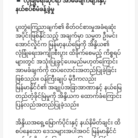
​လုံခြုံရေးဆိုင်ရာ အာမခံချက်များနှင့်
နယ်စပ်စီမံခန့်ခွဲမှု
​ပူးတွဲကြေညာချက်၏ စိတ်ဝင်စားမှုအခံရဆုံး
အပိုင်းဖြစ်နိုင်သည့် အချက်မှာ သမ္မတ ဦးမင်း
အောင်လှိုင်က မြန်မာ့နယ်မြေကို အိန္ဒိယ၏
လုံခြုံရေးအကျိုးစီးပွား ထိခိုက်စေမည့် ကိစ္စရပ်
များတွင် အသုံးပြုခွင့်ပေးမည်မဟုတ်ကြောင်း
အာမခံချက်ကို ထပ်လောင်းအတည်ပြုခဲ့ခြင်း
ဖြစ်သည်။ ဝန်ကြီးချုပ် မိုဒီကလည်း
မြန်မာနိုင်ငံ၏ အချုပ်အခြာအာဏာနှင့် နယ်မြေ
တည်တံ့ခိုင်မြဲမှုကို အိန္ဒိယက ထောက်ခံကြောင်း
ပြန်လည်အတည်ပြုခဲ့သည်။
အိန္ဒိယအရှေ့မြောက်ပိုင်းနှင့် နယ်နိမိတ်ချင်း ထိ
စပ်နေသော ဒေသများအပါအဝင် မြန်မာနိုင်ငံ