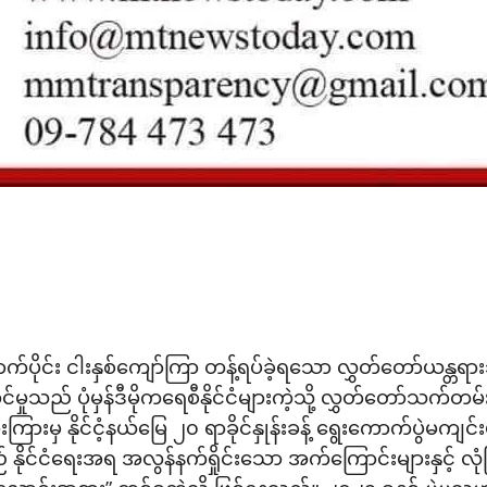
စ်နောက်ပိုင်း ငါးနှစ်ကျော်ကြာ တန့်ရပ်ခဲ့ရသော လွှတ်တော်ယ
ုံမှန်ဒီမိုကရေစီနိုင်ငံများကဲ့သို့ လွှတ်တော်သက်တမ်းတစ
 နိုင်ငံ့နယ်မြေ ၂၀ ရာခိုင်နှုန်းခန့် ရွေးကောက်ပွဲမကျင်းပန
င်ငံရေးအရ အလွန်နက်ရှိုင်းသော အက်ကြောင်းများနှင့် လုံခြုံရ