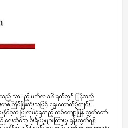
န္တရားသည် လာမည့် မတ်လ ၁၆ ရက်တွင် ပြန်လည်
်ကြိမ်ပြီးဆုံးသဖြင့် ရွေးကောက်ပွဲကျင်းပ
ိုင်ခဲ့ဘဲ ပြုလုပ်ခဲ့ရသည့် တစ်ကျော့ပြန် လွှတ်တော်
ေးဆိုင်ရာ စိုးရိမ်မှုများကြားမှ ရုန်းထွက်ရန်