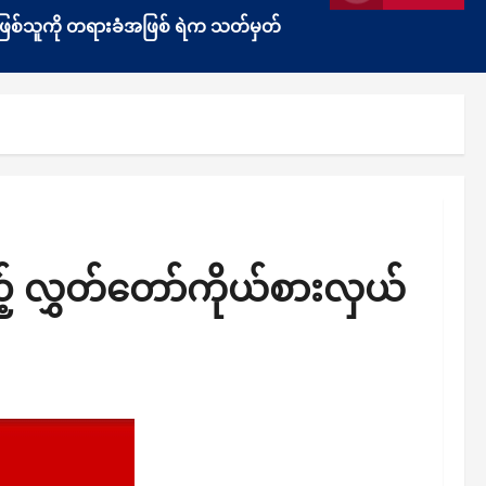
ွန်းဖြစ်သူကို တရားခံအဖြစ် ရဲက သတ်မှတ်
့် လွှတ်တော်ကိုယ်စားလှယ်