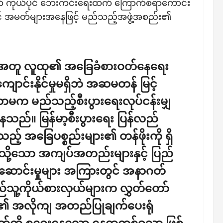
ွက် ကိုယ်ပိုင် ဘေးကင်းရေးထက် ကြောက်စရာကောင်း
တွင် အမတ်များအနေဖြင့် မည်သည့်အဖွဲ့အစည်း၏
ု့နှင့်အတူ လူထု၏ အခြေခံစားဝတ်နေရေး
င်းနိုင်မှုမရှိဘဲ အဆမတန် မြင့်
သာမက မည်သည့်စီးပွားရေးလုပ်ငန်းမျှ
ေသည်။ မြန်မာ့စီးပွားရေး ပြန်လည်
် အခြေပစ္စည်းများ၏ တန်ဖိုးကို ရှိ
ို့သော အကျပ်အတည်းများနှင့် ပြည်
းစုဆောင်းမှုများ အကြားတွင် အနာဂတ်
ည်သူ့ကိုယ်စားလှယ်များက လွှတ်တော်
ို့၏ အလိုကျ အတည်ပြုချက်ပေးရုံ
တ်တို့ စုဝေးနေသော နေရာတစ်ခုသာ ဖြစ်