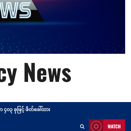
cy News
၄၀၃ ခုဖြင့် ဖိတ်ခေါ်ထား
WATCH