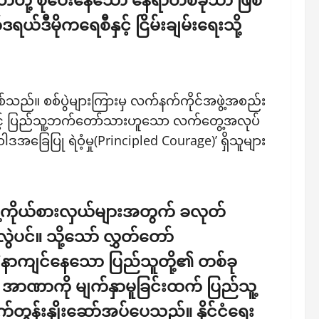
မိုကရေစီနှင့် ငြိမ်းချမ်းရေးသို့
စ်သည်။ စစ်ပွဲများကြားမှ လက်နက်ကိုင်အဖွဲ့အစည်း
ငံနှင့် ပြည်သူ့ဘက်တော်သားဟူသော လက်တွေ့အလုပ်
ခြေပြု ရဲဝံ့မှု(Principled Courage)’ ရှိသူများ
ူ့ကိုယ်စားလှယ်များအတွက် ခလုတ်
ပင်။ သို့သော် လွှတ်တော်
 “နာကျင်နေသော ပြည်သူတို့၏ တစ်ခု
ာဏာကို မျက်နှာမူခြင်းထက် ပြည်သူ့
တွန်းနှိုးဆော်အပ်ပေသည်။ နိုင်ငံရေး