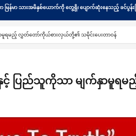
နေသော မြန်မာ သားအမိနှစ်ယောက်ကို တွေ့ရှိ၊ ပျောက်ဆုံးနေသည့် ခင်ပ
ှာမူရမည့် လွှတ်တော်ကိုယ်စားလှယ်တို့၏ သမိုင်းပေးတာဝန်
င့် ပြည်သူကိုသာ မျက်နှာမူရမည