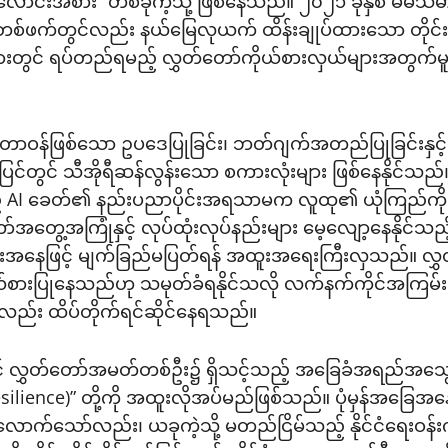
လောင်းအစား” တစ်ခုကဲ့သို့ ဖြစ်နေသည်။ ၂၀၂၁ ခုနှစ် မဲမသမာ
နှင့် တစ်ဖက်တွင်လည်း နယ်မြေလုယက် ထိန်းချုပ်ထားသော တိုင်
ားတွင် ရပ်တည်ရမည့် လွှတ်တော်ကိုယ်စားလှယ်များအတွက်မူ
န်ဖြစ်သော ဥပဒေပြုခြင်း၊ ဘတ်ဂျက်အတည်ပြုခြင်းနှင့် အစိ
ြေပြင်တွင် သီအိုရီဆန်လွန်းသော စကားလုံးများ ဖြစ်နေနိုင်သ
် AI ခေတ်၏ နည်းပညာပိုင်းအရသာမက လူထု၏ ယုံကြည်ကိုးစား
ွေ့အကြုံနှင့် လုပ်ထုံးလုပ်နည်းများ မေ့လျော့နေနိုင်သည
လှယ်များအနေဖြင့် မျက်ခြည်မပြတ်ရန် အထူးအရေးကြီးလှသည်။ လ
ားပြုနေသည်ဟု သမုတ်ခံရနိုင်သလို လက်နက်ကိုင်အကြမ်းဖ
့်လည်း ထိပ်တိုက်ရင်ဆိုင်နေရသည်။
လွှတ်တော်အမတ်တစ်ဦး၌ ရှိသင့်သည့် အခြေခံအရည်အသွေးများထက
ိမှု (Resilience)” တို့ကို အထူးလိုအပ်မည်ဖြစ်သည်။ ပုံမှန်အခ
ုံလောက်သော်လည်း၊ ယခုကဲ့သို့ မတည်ငြိမ်သည့် နိုင်ငံရေးဝန်းကျ