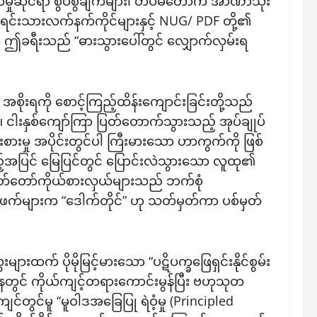
မှုဆိုင်ရာ စွပ်စွဲချက်များ၊ တပ်မတော်က အာဏာသုံး
းရင်းသားလက်နက်ကိုင်များနှင့် NUG/ PDF တို့၏
 ဤခရီးသည် “ဓားသွားပေါ်တွင် လျှောက်လှမ်းရ
ုးရကို စောင့်ကြည့်ထိန်းကျောင်းခြင်းတို့သည်
ည်။ ငါးနှစ်ကျော်ကြာ ပြတ်တောက်သွားသည့် အုပ်ချုပ်
မှု အပိုင်းတွင်ပါ ကြီးမားသော ဟာကွက်ကို ဖြစ်
့်အပြင် မြေပြင်တွင် ပြောင်းလဲသွားသော လူထု၏
ွှတ်တော်ကိုယ်စားလှယ်များသည် ဘက်စုံ
က်များက “ဒေါက်တိုင်” ဟု သတ်မှတ်ကာ ပစ်မှတ်
် ပိုမိုမြင့်မားသော “ပဋိပက္ခဖြေရှင်းနိုင်စွမ်း
ြေအနေတွင် ကိုယ်ကျင့်တရားကောင်းမွန်ပြီး ဗဟုသုတ
င်တွင်မူ “မူဝါဒအခြေပြု ရဲဝံ့မှု (Principled