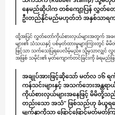
နေမည်ဆိုပါက တစ်ကျော့ပြန် လွှတ်တော်
ဦးတည်နိုင်မည်မဟုတ်ဘဲ အနှစ်သာရကင်
ထို့အပြင် လွှတ်တော်ကိုယ်စားလှယ်များအတွက် အခက်ခ
များ၏ သံသယနှင့် ပစ်မှတ်ထားမှုများကြားတွင် မိ
ဖြင့်သာ သက်သေပြရပေလိမ့်မည်။ သို့မှသာလျှင် လွှတ်
အဖြစ် သမိုင်း၏ မှတ်ကျောက်တင်ခြင်းကို ခံရမည်
အချုပ်အားဖြင့်ဆိုသော် မတ်လ ၁၆ ရက
ကန်သင်းများနှင့် အသက်ဘေးအန္တရာယ်မျ
ကိုယ်စားလှယ်များအနေဖြင့် မိမိတို့
တည်းသော အသံ” ဖြစ်သည်ဟု ခံယူရပေမ
မျက်နှာကိုသာ ဖြောင့်ဖြောင့်မတ်မတ်