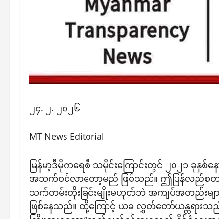
၂၄. ၂. ၂၀၂၆
MT News Editorial
မြန်မာ့ဒီမိုကရေစီ သမိုင်းကြောင်းတွင် ၂၀၂၁ ခုနှ
အသက်ဝင်လာတော့မည် ဖြစ်သည်။ ဤပြန်လည်စတင်မှုသည် ပ
သက်တမ်းတိုးခြင်းမျိုးမဟုတ်ဘဲ အကျပ်အတည်းများကြားမှ
ဖြစ်နေသည်။ ထို့ကြောင့် ယခု လွှတ်တော်ယန္တရားသည် နို