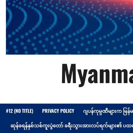
Myanma
#12 (NO TITLE)
PRIVACY POLICY
ဂျပန်ကုမ္ပဏီများက မြန်
ဆုန်ခရန်နှစ်သစ်ကူးပွဲတော် ခရီးသွားအားလပ်ရက်များ၏ ပထမနေ