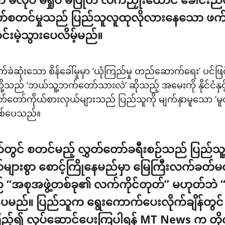
စတင်မှုသည် ပြည်သူလူထုလိုလားနေသော ဖက်ဒရယ်ဒီ
းမဲ့သွားပေလိမ့်မည်။
ဲဆုံးသော စိန်ခေါ်မှုမှာ ‘ယုံကြည်မှု တည်ဆောက်ရေး’ ပင်ဖြ
မိတို့သည် ‘ဘယ်သူ့ဘက်တော်သားလဲ’ ဆိုသည့် အမေးကို နိုင်
တော်ကိုယ်စားလှယ်များသည် ပြည်သူကို မျက်နှာမူသော ‘မူဝါဒအ
ဖြစ်ပေသည်။
်တွင် စတင်မည့် လွှတ်တော်ခရီးစဉ်သည် ပြည်သ
ားစွာ စောင့်ကြိုနေမည်မှာ မြေကြီးလက်ခတ်မလွဲ
သည် “အစုအဖွဲ့တစ်ခု၏ လက်ကိုင်တုတ်” မဟုတ်ဘဲ
ည်။ ပြည်သူက ရွေးကောက်ပေးလိုက်ချိန်တွင် အ
ကြည့်၍ လုပ်ဆောင်ပေးကြပါရန် MT News က တိုက်