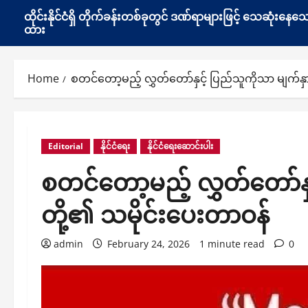
ထိုင်းနိုင်ငံရှိ တိုက်ခန်းတစ်ခုတွင် ဒဏ်ရာများဖြင့် သေဆုံး
ထား
Home
စတင်တော့မည့် လွှတ်တော်နှင့် ပြည်သူကိုသာ မျက်န
Editorial
နိုင်ငံရေး
နိုင်ငံရေးဆောင်းပါး
စတင်တော့မည့် လွှတ်တော်နှ
တို့၏ သမိုင်းပေးတာဝန်
admin
February 24, 2026
1 minute read
0