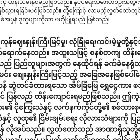
ကို ထိန်းသိမ်းနိုင်မည်ဖြစ်သည်။ နိုင်ငံရေးသမားတစ်ဦးအတ
်သွားရခြင်းပင်ဖြစ်သည်။ ထို့ကြောင့် လာမည့်လွှတ်တော်
်အမှန် ဒုက္ခများကိုသာ ဗဟိုပြုရမည် ဖြစ်သည်။
ဈေးနှုန်းကြီးမြင့်မှု၊ လုံခြုံရေးကင်းမဲ့မှုတိ
်ရောက်နေသည်။ အထူးသဖြင့် စနစ်တကျ ထိန်းကျော
းသည် ပြည်သူများအတွက် နေထိုင်ရန် ခက်ခဲနေရုံ
်း စျေးနှုန်းကြီးမြင့်သည့် အခြေအနေဖြစ်ပေါ်န
ွဲတင်ခံထားရသော အိမ်ခြံမြေ ရွှေငွေကား စသည့
် ပြန်လည် ထိန်းကျောင်းရမည်ဖြစ်သည်။ ဤကဲ့သ
ျား၏ ငိုကြွေးသံနှင့် လက်နက်ကိုင်တို့၏ စစ်သာ
့် လူထု၏ ငြိမ်းချမ်းရေး လိုလားသံများကို ပြ
ိုင်ရန် လိုအပ်သည်။ လွှတ်တော်သည် အာဏာရှိသူတ
လုပ် မရှုပ် မပြုတ် လက်ညှိုးထောင် ခေါင်းညိ