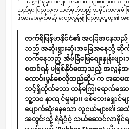
Courage)” ရှိမှသာလျှင် အမတ်တစ်ဦး၏ ဂုဏ်သိက္ခာ
သည်မှာ ပြည်သူက သတ်မှတ်သည့် သမိုင်းတရားခံ ဖြစ
ဖိအားပေးမှုကိုမဆို ကျော်လွန်၍ ပြည်သူလူထု၏ အစစ
လက်ရှိမြန်မာနိုင်ငံ၏ အခြေအနေသည် ကုန်
သည် အဆိုးရွားဆုံးအခြေအနေသို့ ဆိုက
တက်နေသည့် အိမ်ခြံမြေစျေးနှုန်းမျာ
စတင်ရန် မဖြစ်နိုင်တော့သည့် အလွန်အမင
ကောင်းမွန်စေလိုသည်ဆိုပါက အဆမတန် ဆ
သင့်ရှိထိုက်သော တန်ကြေးရောက်အောင
သူ့ဘဝ နာကျင်မှုများ၊ စစ်ဘေးရှောင်မ
ပျောက်ဆုံးနေသော လူငယ်များ၏ အသံနှင
အတွင်းသို့ ရဲရဲဝံ့ဝံ့ သယ်ဆောင်လာန
သက်သက် (Rubber Stamp) သို့မဟုတ် မ