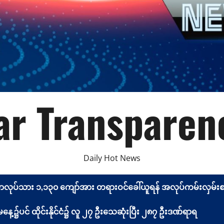
r Transparen
Daily Hot News
မာလုပ်သား ၁,၁၃၀ ကျော်အား တရားဝင်ခေါ်ယူရန် အလုပ်ကမ်းလှမ်းစာ 
့၌ပင် ထိုင်းနိုင်ငံ၌ လူ ၂၇ ဦးသေဆုံးပြီး ၂၈၇ ဦးဒဏ်ရာရ