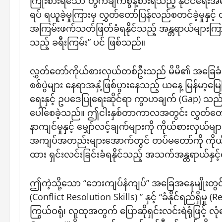
ကြိုးစားရသော”တွက်ချက်စွန့်စားရသည့် နိုင်ငံရေးအ
ရပ် ရယူခဲ့မှုကြားမှ လွှတ်တော်ပြန်လည်စတင်ခဲ့မှု
အကြမ်းဖက်သတ်ဖြတ်ခံရနိုင်သည့် အန္တရာယ်များကြ
သည့် ခရီးကြမ်း” ပင် ဖြစ်သည်။
လွှတ်တော်ကိုယ်စားလှယ်တစ်ဦးသည် မိမိ၏ အခြေခံတာဝ
စစ်ပွဲများ နေရာအနှံ့ဖြစ်ပွားနေသည့် ယနေ့ မြန်မာ့မ
ရေးနှင့် ဥပဒေပြုရေးဆိုင်ရာ ကွာဟချက် (Gap) သည
ပေါ်စေခဲ့သည်။ ဤငါးနှစ်တာကာလအတွင်း လွှတ်တော်အတ
နာကျင်မှုနှင့် မျှော်လင့်ချက်များကို ကိုယ်စား
အကျပ်အတည်းများအောက်တွင် တပ်မတော်ကို ကိုယ်စ
ထား ရှင်းလင်းခြင်းခံရနိုင်သည့် အသက်အန္တရာယ်နှင
ဤကဲ့သို့သော “ဘေးကျပ်နံကျပ်” အခြေအနေမျိုးတွင် 
(Conflict Resolution Skills) ” နှင့် “ခံနိုင်ရည်ရှ
ကြွယ်ဝရုံ၊ လူထုအတွက် ပြောဆိုရှင်းလင်းရဲရုံဖြင့် လ