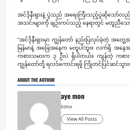
အင်ဒိုနီးရှားနဲ့ ပွဲသည် အရေးကြီးသည့်ပွဲဆိုသော်လည်
အသင်းများကို ချဉ်းကပ်သည့် နေရာတွင် မတူညီသေ
“အင်ဒိုနီးရှားမှာ ကျွန်တော် နည်းပြလုပ်ခဲ့တဲ့ အတွ
မြန်မာနဲ့ အခြေအနေက မတူပါဘူး။ လက်ရှိ အနေအထား
ကစားသမားက ၃ ဦးပဲ ရှိပါတယ်။ ကျန်တဲ့ ကစားသမာ
ကျွန်တော်တို့ ရလဒ်ကောင်းရဖို့ ကြိုတင်ပြင်ဆင်သ
ABOUT THE AUTHOR
aye mon
Editor
View All Posts