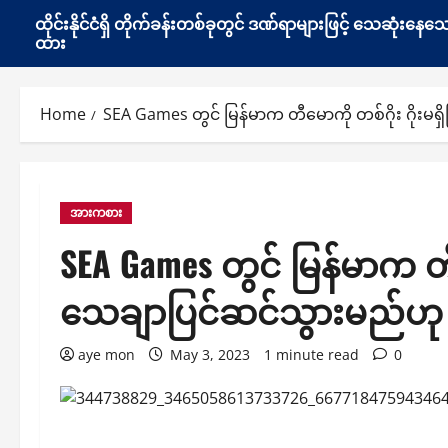
ထိုင်းနိုင်ငံရှိ တိုက်ခန်းတစ်ခုတွင် ဒဏ်ရာများဖြင့် သေဆုံး
ထား
Home
SEA Games တွင် မြန်မာက တီမောကို တစ်ဂိုး ဂိုးမရှိ​
အားကစား
SEA Games တွင် မြန်မာက တီမော
သေချာပြင်ဆင်သွားမည်ဟု 
aye mon
May 3, 2023
1 minute read
0