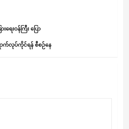
ြားရေးဝန်ကြီး ပြော
ာက်လုပ်ကိုင်ရန် စီစဉ်နေ