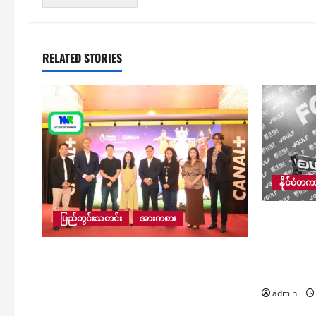
RELATED STORIES
နိုင်ငံတ
ထိုင်းနိုင
ပြည်တွင်းသတင်း
အားကစား
FA Cup 2026
အတွင်း မို
၂၀၂၆-၂၀၂၇ ရာသီ ပရီးမီးယားလိဂ်ပွဲစ
ဘောလုံး
ဥ်တွေကို မြန်မာနိုင်ငံအတွက် CANAL+
Myanmar က တစ်ဦးတည်းမူပိုင်ခွင့်နဲ့
admin
ဆက်လက်ထုတ်လွှင့်ပြသမယ်လို့