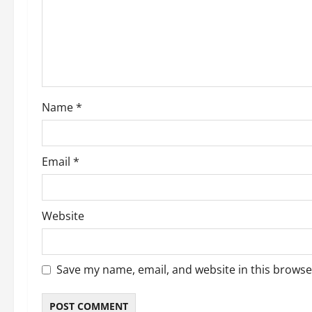
a
t
i
o
Name
*
n
Email
*
Website
Save my name, email, and website in this browse