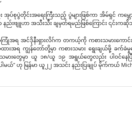
း အုပ်စုပွဲတိုင်းအရေးကြီးသည့် ပွဲများဖြစ်ကာ အိမ်ရှင် ကမ္ဘ
ာ နည်းဗျူဟာ အသီးသီး ချမှတ်ရမည်ဖြစ်ကြောင်း ၎င်းကဆိ
ေ့အကြုံအရ အင်ဒိုနီးရှားလိဂ်က တကယ့်ကို ကစားသမားကောင်းတွေ
အရ ကျွန်တော်တို့မှာ ကစားသမား ရွေးချယ်ဖို့ ခက်ခဲမှုတ
းတွေမှာ ယူ ၁၈/ယူ ၁၉ အရွယ်တွေလည်း ပါဝင်နေပြီး နုနယ
ွားပါမယ်” ဟု မြန်မာ ယူ၂၂ အသင်း နည်းပြချုပ် မိုက်ကယ် M