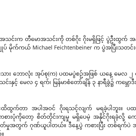
်းက တီမောအသင်းကို တစ်ဂိုး ဂိုးမရှိဖြင့် ပွဲဦးထွက် အနိုင်
ပ် မိုက်ကယ် Michael Feichtenbeiner က ပွဲအပြီးသတင်းစာရှင
သား ဘောလုံး အုပ်စု(က) ပထမပွဲစဥ်အဖြစ် ယနေ့ မေလ ၂ ရက်တ
ှားအသင်းနှင့် မေလ ၄ ရက်၊ မြန်မာစံတော်ချိန် ၃ နာရီခွဲ၌ ကမ္
းတိုင်ထိထွက်တာ အပါအဝင် ဂိုးရသင့်လျက် မရခဲ့ပါဘူး။ ပထမပိ
စားပုံကိုတော့ စိတ်တိုင်းကျမှု မရှိပေမဲ့ အနိုင်ဂိုးရခဲ့လိ
်မှုအတွက် ဂုဏ်ယူပါတယ်။ ဒီနေ့ပွဲ ကစားပြီး တစ်ရက်ပဲ အနား
်။