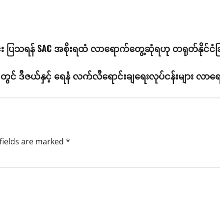
်း ပြသရန် SAC အစိုးရထံ လာရောက်တွေ့ဆုံရဟု တရုတ်နိုင်ငံခ
င်ငံတွင် ဒီဇယ်နှင့် ရေနံ လက်လီရောင်းချရေးလုပ်ငန်းများ လာရေ
fields are marked
*