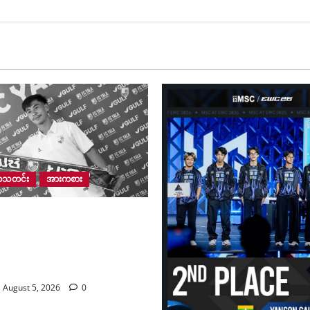
ကာသတင်း
အားကစား
်ငံတွင် ကျင်းပနေသည့် Golok
 ဆီမီးဖိုင်နယ် ပြိုင်ပွဲ
းကြိုးပစ်ခတ်မှုကြောင့်
သမားတစ်ဦး သေဆုံး
August 5, 2026
0