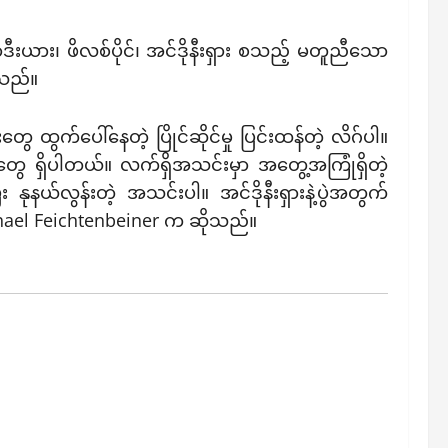
ောဒီးယား၊ ဖိလစ်ပိုင်၊ အင်ဒိုနီးရှား စသည့် မတူညီသော
ုသည်။
 ထွက်ပေါ်နေတဲ့ ပြိုင်ဆိုင်မှု ပြင်းထန်တဲ့ လိဂ်ပါ။
ွေ ရှိပါတယ်။ လက်ရှိအသင်းမှာ အတွေ့အကြုံရှိတဲ့
်လွန်းတဲ့ အသင်းပါ။ အင်ဒိုနီးရှားနဲ့ပွဲအတွက်
ichael Feichtenbeiner က ဆိုသည်။