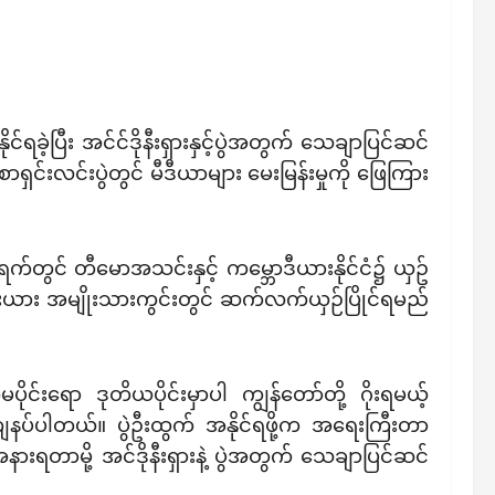
ရခဲ့ပြီး အင်င်ဒိုနီးရှားနှင့်ပွဲအတွက် သေချာပြင်ဆင်
်းလင်းပွဲတွင် မီဒီယာများ မေးမြန်းမှုကို ဖြေကြား
ွင် တီမောအသင်းနှင့် ​ကမ္ဘောဒီယားနိုင်ငံ၌ ယှဥ်
ဘောဒီးယား အမျိုးသားကွင်းတွင် ဆက်လက်ယှဉ်ပြိုင်ရမည်
ုင်းရော ဒုတိယပိုင်းမှာပါ ကျွန်တော်တို့ ဂိုးရမယ့်
ု့ ကျေနပ်ပါတယ်။ ပွဲဦးထွက် အနိုင်ရဖို့က အရေးကြီးတာ
ရတာမို့ အင်ဒိုနီးရှားနဲ့ ပွဲအတွက် သေချာပြင်ဆင်