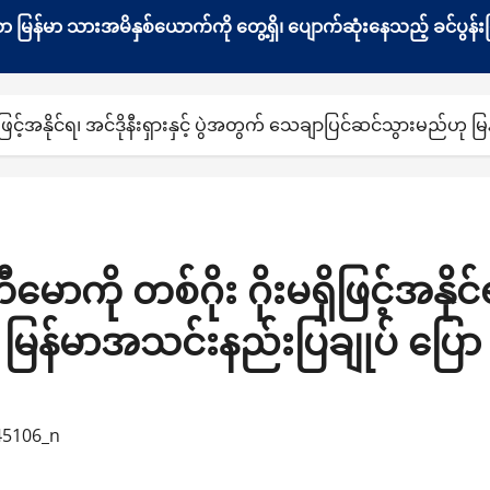
နေသော မြန်မာ သားအမိနှစ်ယောက်ကို တွေ့ရှိ၊ ပျောက်ဆုံးနေသည့် ခင်ပ
ဖြင့်အနိုင်ရ၊ အင်ဒိုနီးရှားနှင့် ပွဲအတွက် သေချာပြင်ဆင်သွားမည်ဟု
ကို တစ်ဂိုး ဂိုးမရှိ​ဖြင့်အနိုင်ရ
မြန်မာအသင်းနည်းပြချုပ် ပြော