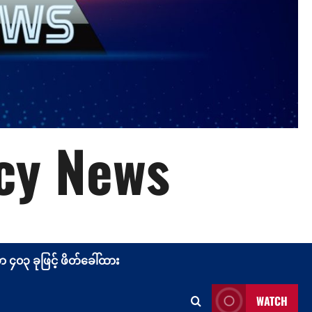
cy News
၄၀၃ ခုဖြင့် ဖိတ်ခေါ်ထား
WATCH