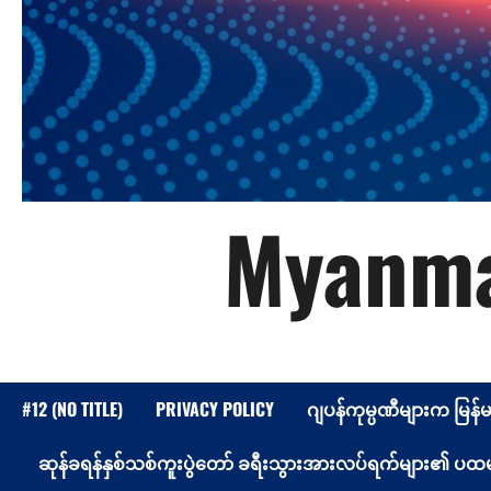
Myanma
#12 (NO TITLE)
PRIVACY POLICY
ဂျပန်ကုမ္ပဏီများက မြန်
ဆုန်ခရန်နှစ်သစ်ကူးပွဲတော် ခရီးသွားအားလပ်ရက်များ၏ ပထမနေ