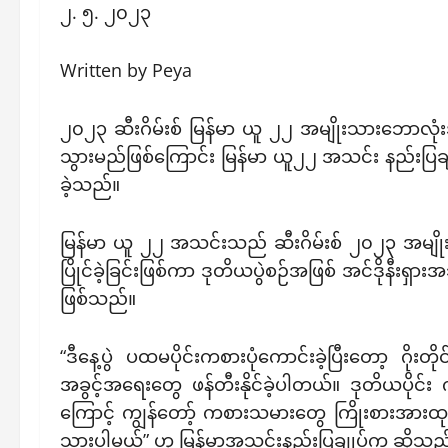
၂. ၅. ၂၀၂၃
Written by Peya
၂၀၂၃ ဆီးဂိမ်းစ် ​မြန်မာ ယူ ၂၂ အမျိုးသားဘောလုံးအသင
သွားမည်ဖြစ်ကြောင်း မြန်မာ ယူ၂၂ အသင်း နည်းပြချု
ခဲ့သည်။
မြန်မာ ယူ ၂၂ အသင်းသည် ဆီးဂိမ်းစ် ၂၀၂၃ အမျိုး
ပြိုင်ခဲ့ခြင်းဖြစ်ကာ ဒုတိယပွဲစဉ်အဖြစ် အင်ဒိုနီးရ
ဖြစ်သည်။
“ဒီနေ့ပွဲ ပထမပိုင်းကစားပုံကောင်းခဲ့ပြီးတော့ ဂို
အခွင့်အရေးတွေ ဖန်တီးနိုင်ခဲ့ပါတယ်။ ဒုတိယပိုင်း က
ကြောင့် ကျွန်တော့် ကစားသမားတွေ ကြိုးစားအားထုတ
သွားပါမယ်” ဟု မြန်မာအသင်းနည်းပြချုပ်က ဆိုသည