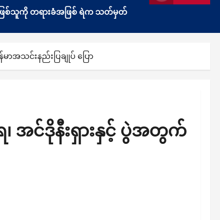
ွန်းဖြစ်သူကို တရားခံအဖြစ် ရဲက သတ်မှတ်
 မြန်မာအသင်းနည်းပြချုပ် ပြော
၊ အင်ဒိုနီးရှားနှင့် ပွဲအတွက်