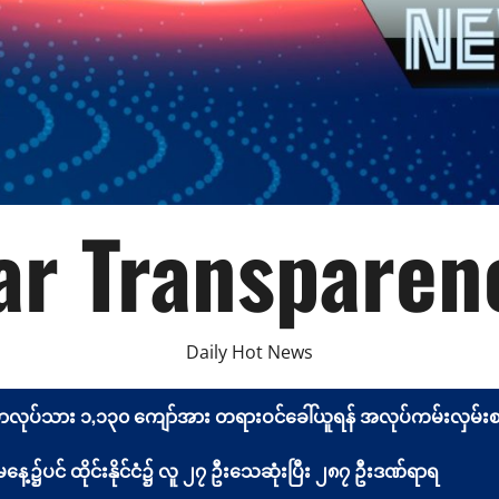
r Transparen
Daily Hot News
မာလုပ်သား ၁,၁၃၀ ကျော်အား တရားဝင်ခေါ်ယူရန် အလုပ်ကမ်းလှမ်းစာ 
့၌ပင် ထိုင်းနိုင်ငံ၌ လူ ၂၇ ဦးသေဆုံးပြီး ၂၈၇ ဦးဒဏ်ရာရ