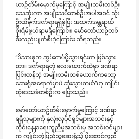
ယာဥ်တိမ်းမှောက်မှုကြောင့် အမျိုးသမီးတစ်ဦး
သေဆုံးကာ အမျိုးသမီးတစ်ဦးအပါအဝင် သုံး
ဦးထိခိုက်ဒဏ်ရာရရှိခဲ့ပြီး အသက်အန္တရာယ်
စိုးရိမ်ဖွယ်ရာမရှိကြောင်း၊ မော်တော်ယာဥ်တစ်
စီးလည်းပျက်စီးခဲ့ကြောင်း သိရသည်။
“မိသားစုက ဆွမ်းကပ်ဖို့သွားရင်းက ဖြစ်သွား
တာ။ ဒဏ်ရာရတဲ့ လေးယောက်ထဲမှာ ဒဏ်ရာ
ပြင်းထန်တဲ့ အမျိုးသမီးတစ်ယောက်ကတော့
ဆေးရုံအရောက်မှာပဲ ဆုံးသွားတယ်”ဟု ကျိုင်း
တုံဒေသခံတစ်ဦးက ပြောသည်။
မော်တော်ယာဥ်တိမ်းမှောက်မှုကြောင့် ဒဏ်ရာ
ရရှိသူများကို နှလုံးလှပိုင်ရှင်များအသင်းနှင့်
တိုင်းနေနာရေးကူညီမှုအသင်းမှ အသင်းဝင်များ
က ကျိုင်းတုံ​ပြည်သူ့ဆေးရုံသို့ ပို့ဆောင်ကူညီ