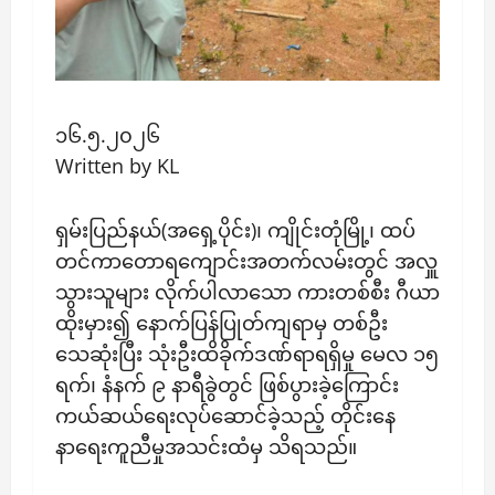
၁၆.၅.၂၀၂၆
Written by KL
ရှမ်းပြည်နယ်(အရှေ့ပိုင်း)၊ ကျိုင်းတုံမြို့၊ ထပ်
တင်ကာတောရကျောင်းအတက်လမ်းတွင် အလှူ
သွားသူများ လိုက်ပါလာသော ကားတစ်စီး ဂီယာ
ထိုးမှား၍ နောက်ပြန်ပြုတ်ကျရာမှ တစ်ဦး
သေဆုံးပြီး သုံးဦးထိခိုက်ဒဏ်ရာရရှိမှု မေလ ၁၅
ရက်၊ နံနက် ၉ နာရီခွဲတွင် ဖြစ်ပွားခဲ့ကြောင်း
ကယ်ဆယ်ရေးလုပ်ဆောင်ခဲ့သည့် တိုင်း​နေ
နာရေးကူညီမှုအသင်းထံမှ သိရသည်။