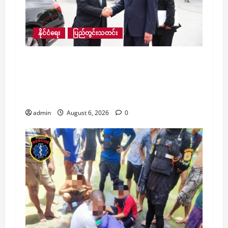
နိုင်ငံရေး
ပြည်တွင်းသတင်း
ယခုနှစ် နောက်ဆုံးသုံးလပတ်တွင် ထိုင်း
လေကြောင်းလိုင်းမှ ဗန်ကောက်–ရန်ကုန်
လေကြောင်းခရီးစဉ် ထပ်မံတိုးချဲ့ပြေးဆွဲမည်ဟု
သိရ
admin
August 6, 2026
0