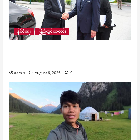
နိုင်ငံရေး
ပြည်တွင်းသတင်း
ယခုနှစ် နောက်ဆုံးသုံးလပတ်တွင် ထိုင်းလေကြောင်း
လိုင်းမှ ဗန်ကောက်–ရန်ကုန် လေကြောင်းခရီးစဉ်
ထပ်မံတိုးချဲ့ပြေးဆွဲမည်ဟု သိရ
admin
August 6, 2026
0