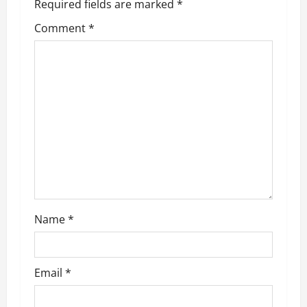
Required fields are marked
*
t
Comment
*
i
o
n
Name
*
Email
*