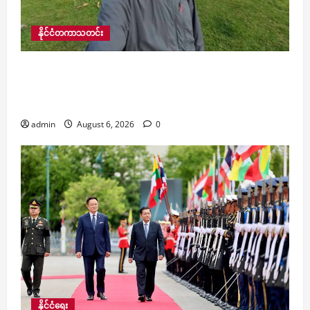
နိုင်ငံတကာသတင်း
ဂျော်ဂျီယာနိုင်ငံတွင် သေဆုံးခဲ့သည့် လူကြိုက်များ
သော ထိုင်း YouTuber ၏ ရုပ်အလောင်း ဘန်ကောက်
မြို့သို့ လေယာဉ်ဖြင့်ပြန်လည်ရောက်ရှိလာ
admin
August 6, 2026
0
နိုင်ငံရေး