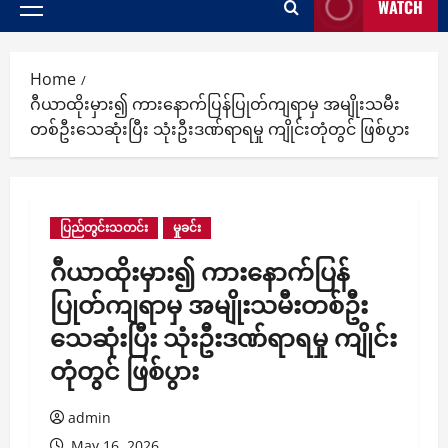
WATCH
Primary
Menu
Home
ဂီယာထိုးမှား၍ ကားနောက်ပြန်ပြုတ်ကျရာမှ အမျိုးသမီး
တစ်ဦးသေဆုံးပြီး သုံးဦးဒဏ်ရာရမှု ကျိုင်းတုံတွင် ဖြစ်ပွား
ပြည်တွင်းသတင်း
မှုခင်း
ဂီယာထိုးမှား၍ ကားနောက်ပြန်
ပြုတ်ကျရာမှ အမျိုးသမီးတစ်ဦး
သေဆုံးပြီး သုံးဦးဒဏ်ရာရမှု ကျိုင်း
တုံတွင် ဖြစ်ပွား
admin
May 16, 2026