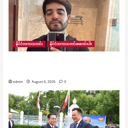
နိုင်ငံတကာသတင်း
နိုင်ငံတကာသတင်းဆောင်းပါး
လူမှုကွန်ရက်ပေါ် တိုက်ရိုက်ထုတ်လွှင့်မှုပြုလုပ်နေ
သော ဆယ်လီအမျိုးသားတစ်ဦးအား သေနတ်သမား
က ပစ်ခတ်သတ်ဖြတ်မှု မက္ကဆီကိုတွင် ဖြစ်ပွား
admin
August 6, 2026
0