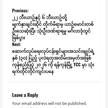
P
Previous:
၂၂ ဘီးယာဥ်နှင့် ၆ ဘီးယာဥ်တို့
o
မျက်နှာချင်းဆိုင် တိုက်မိရာမှ ယာဥ်မောင်းတစ်
s
ဦးသေဆုံး​ပြီး သုံးဦးဒဏ်ရာရမှု မင်္ဂလာဒုံတွင်
ဖြစ်ပွား
t
Next:
n
‎ဆောက်လုပ်ရေးလုပ်ငန်းရှင်များအသင်းချုပ်ရဲ့
နှစ် (၃၀) ပြည့် ပုလဲရတုအထိမ်းအမှတ်အဖြစ်
a
ကုန်စည်ပြပွဲ ၂၀၂၆ ကို ရန်ကုန်မြို့ YCC မှာ သုံး
v
ရက်တိုင်တိုင်ကျင်းပနေ
i
g
Leave a Reply
a
Your email address will not be published.