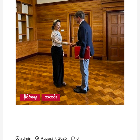
နိုင်ငံရေး
သတင်း
ဒေါ်အောင်ဆန်းစုကြည်ကို ICRC နှင့် တွေ့ခွင့်
ပေးမှုအပေါ် ကြိုဆို၊ ပြန်လွှတ်ပေးရန်လည်း အ
မေရိကန်နှင့် အာဆီယံဥက္ကဋ္ဌ တောင်းဆို
admin
August 7, 2026
0