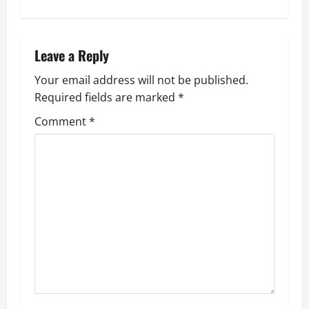
a
v
Leave a Reply
i
Your email address will not be published.
Required fields are marked
*
g
Comment
*
a
t
i
o
n