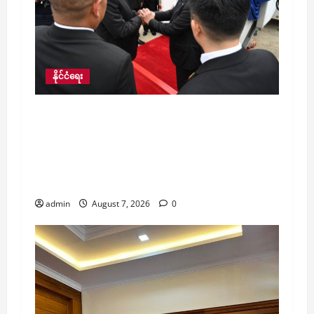
နိုင်ငံရေး
ထိုင်းနိုင်ငံမှ ပြန်လည်ထွက်ခွာလာသည့်
နိုင်ငံတော်သမ္မတဦးမင်းအောင်လှိုင်ဦးဆောင်
သော မြန်မာကိုယ်စားလှယ်အဖွဲ့အား ထိုင်း
ဝန်ကြီးချုပ်ကိုယ်တိုင် လိုက်လံ ပို့ဆောင်
နှုတ်ဆက်
admin
August 7, 2026
0