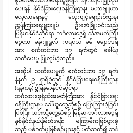
ပေးရန် နိုင်ငံခြားရေးဝန်ကြီးဌာန၊ မဟာဗျူဟာ
လေ့လာရေးနှင့် လေ့ကျင့်ရေးဦးစီးဌာန၊
ညွှန်ကြားရေးမှူးချုပ် ဦးဇော်ဖြိုးဝင်းသည်
မြန်မာနိုင်ငံဆိုင်ရာ ဘင်္ဂလားဒေ့ရှ် သံအမတ်ကြီး
မစ္စတာ မန်ဂျူရူလ် ကရင်လ် ခမ် ချောင်ဒရီ
အား စက်တင်ဘာ ၁၉ ရက်တွင် ခေါ်ယူ
သတိပေးမှု ပြုလုပ်ခဲ့သည်။
အဆိုပါ သတိပေးမှုကို စက်တင်ဘာ ၁၉ ရက်
နံနက် ၉ နာရီခွဲတွင် နိုင်ငံခြားရေးဝန်ကြီးဌာန
(ရန်ကုန်) ၌မြန်မာနိုင်ငံဆိုင်ရာ
ဘင်္ဂလားဒေ့ရှ်သံအမတ်ကြီးအား နိုင်ငံခြားရေး
ဝန်ကြီးဌာနမှ ခေါ်ယူတွေ့ဆုံစဥ် ပြောကြားခဲ့ခြင်း
ဖြစ်ပြီး ယင်းသို့တွေ့ဆုံစဉ် မြန်မာ-ဘင်္ဂလားဒေ့ရှ်
နှစ်နိုင်ငံနယ်နိမိတ်အနီး မကြာမီကဖြစ်ပွားခဲ့
သည့် ပစ်ခတ်မှုဖြစ်စဉ်များနှင့် ပတ်သက်၍ ဘင်္