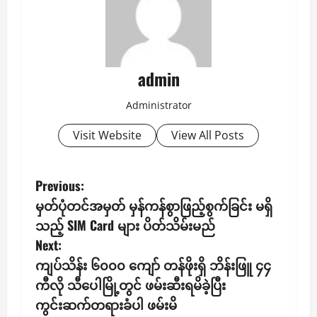
admin
Administrator
Visit Website
View All Posts
P
Previous:
မှတ်ပုံတင်အမှတ် မှန်ကန်စွာဖြည့်စွက်ခြင်း မရှိ
o
သည့် SIM Card များ ပိတ်သိမ်းမည်
s
Next:
ကျပ်သိန်း ၆၀၀၀ ကျော် တန်ဖိုးရှိ ဘိန်းဖြူ ၄၄
t
ကီလို သီပေါမြို့တွင် ဖမ်းဆီးရမိခဲ့ပြီး
n
ကွင်းဆက်တရားခံပါ ဖမ်းမိ