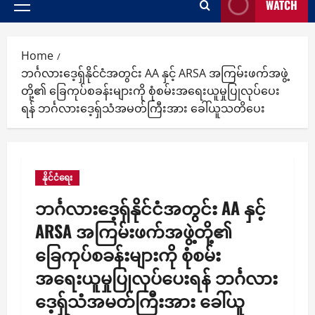
WATCH
Primary
Menu
Home
ဘင်္ဂလားဒေ့ရှ်နိုင်ငံအတွင်း AA နှင့် ARSA အကြမ်းဖက်အဖွဲ့
တို့၏ ခြေကုပ်စခန်းများကို စုံစမ်းအရေးယူမှုပြုလုပ်ပေး
ရန် ဘင်္ဂလားဒေ့ရှ်သံအမတ်ကြီးအား ခေါ်ယူသတိပေး
နိုင်ငံရေး
ဘင်္ဂလားဒေ့ရှ်နိုင်ငံအတွင်း AA နှင့်
ARSA အကြမ်းဖက်အဖွဲ့တို့၏
ခြေကုပ်စခန်းများကို စုံစမ်း
အရေးယူမှုပြုလုပ်ပေးရန် ဘင်္ဂလား
ဒေ့ရှ်သံအမတ်ကြီးအား ခေါ်ယူ