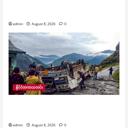
PDF များက လက်နက်ကြီးဖြင့် ပစ်ခတ်ခဲ့မှုကြောင့်
မိန်းကလေးငယ်တစ်ဦးနှင့် အဘိုးအိုတစ်ဦး ထိခိုက်
ဒဏ်ရာရ
admin
August 8, 2026
0
နိုင်ငံတကာသတင်း
အိန္ဒိယတွင် ဘတ်စ်ကားတစ်စီး တောင်ပေါ်ဒေသ၌
မောင်းနှင်နေစဉ် ပြုတ်ကျတိမ်းမှောက်ရာမှ
အနည်းဆုံး ၇ ဦးသေဆုံးကာ ၁၁ ဦးဒဏ်ရာရ
admin
August 8, 2026
0