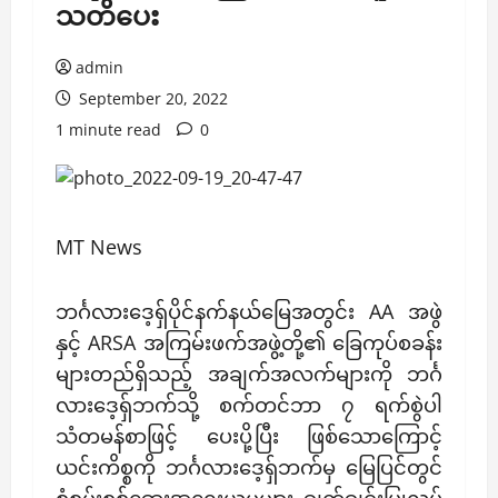
သတိပေး
admin
September 20, 2022
1 minute read
0
MT News
ဘင်္ဂလားဒေ့ရှ်ပိုင်နက်နယ်မြေအတွင်း AA အဖွဲ
နှင့် ARSA အကြမ်းဖက်အဖွဲ့တို့၏ ခြေကုပ်စခန်း
များတည်ရှိသည့် အချက်အလက်များကို ဘင်္ဂ
လားဒေ့ရှ်ဘက်သို့ စက်တင်ဘာ ၇ ရက်စွဲပါ
သံတမန်စာဖြင့် ပေးပို့ပြီး ဖြစ်သောကြောင့်
ယင်းကိစ္စကို ဘင်္ဂလားဒေ့ရှ်ဘက်မှ မြေပြင်တွင်
စုံစမ်းစစ်ဆေးအရေးယူမှုများ ချက်ချင်းပြုလုပ်