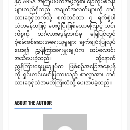
နှင့် ARSA အကြမ်းဖက်အဖွဲ့တို့၏ ခြေကုပ်စခန်း
များတည်ရှိသည့် အချက်အလက်များကို ဘင်္ဂ
လားဒေ့ရှ်ဘက်သို့ စက်တင်ဘာ ၇ ရက်စွဲပါ
သံတမန်စာဖြင့် ပေးပို့ပြီးဖြစ်သောကြောင့် ယင်း
ကိစ္စကို ဘင်္ဂလားဒေ့ရှ်ဘက်မှ မြေပြင်တွင်
စုံစမ်းစစ်ဆေးအရေးယူမှုများ ချက်ချင်းပြုလုပ်
ပေးရန် ညွှန်ကြားရေးမှူးချုပ်က ထပ်လောင်း
အသိပေးခဲ့သည်။ ထို့နောက်
ညွှန်ကြားရေးမှူးချုပ်က ဖြစ်စဉ်အခြေအနေမှန်
ကို ရှင်းလင်းဖော်ပြထားသည့် စာလွှာအား ဘင်္ဂ
လားဒေ့ရှ်သံအမတ်ကြီးထံသို့ ပေးအပ်ခဲ့သည်။
ABOUT THE AUTHOR