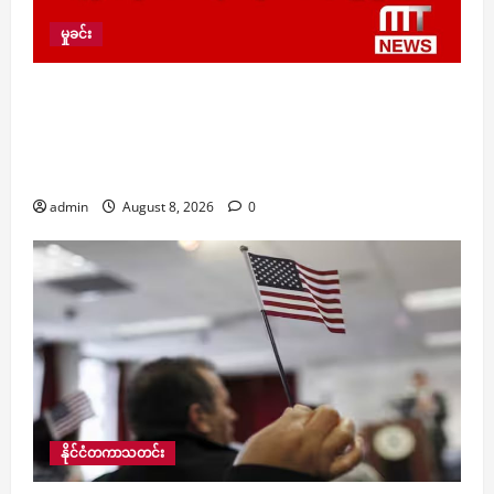
မှုခင်း
နေအိမ်တွင် ရှိနေသည့် သက်ကြီးပိုင်း လက်နက်မဲ့ရာ
အိမ်မှူးတစ်ဦးအပါအဝင် အဘိုးအိုနှစ်ဦးကို ပဲခူး PDF
များက ထိုးခုတ်သတ်ဖြတ်ကာ ငွေနှင့် ဆိုင်ကယ်များ
လုယက်သွားမှု ဖြစ်ပွား
admin
August 8, 2026
0
နိုင်ငံတကာသတင်း