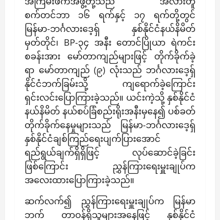
အကြမ်းဖက်အဖွဲ့တို့သည် အလားတူ
စက်တင်ဘာ ၁၆ ရက်နှင့် ၁၇ ရက်တို့တွင်
မြန်မာ-ဘင်္ဂလားဒေ့ရှ် နှစ်နိုင်ငံနယ်နိမိတ်
မှတ်တိုင်၊ BP-၃၄ အနီး တောင်ပြိုယာ ရဲကင်း
စခန်းအား မော်တာကျည်များဖြင့် တိုက်ခိုက်ခဲ့
ရာ မော်တာကျည် (၉) လုံးသည် ဘင်္ဂလားဒေ့ရှ်
နိုင်ငံဘက်ခြမ်းသို့ ကျရောက်ခဲ့ကြောင်း
ရှင်းလင်းပြောကြားခဲ့သည်။ ယင်းကဲ့သို့ နှစ်နိုင်ငံ
နယ်နိမိတ် နယ်စပ်ခြံစည်းရိုးအနီးမှနေ၍ ပစ်ခတ်
တိုက်ခိုက်နေမှုများသည် မြန်မာ-ဘင်္ဂလားဒေ့ရှ်
နှစ်နိုင်ငံချစ်ကြည်ရေးပျက်ပြားအောင်
ရည်ရွယ်ချက်ရှိရှိဖြင့် လုပ်ဆောင်ခဲ့ခြင်း
ဖြစ်ကြောင်း ညွှန်ကြားရေးမှူးချုပ်က
အလေးထားပြောကြားခဲ့သည်။
ဆက်လက်၍ ညွှန်ကြားရေးမှူးချုပ်က မြန်မာ
ဘက် တာဝန်ရှိသူများအနေဖြင့် နှစ်နိုင်ငံ