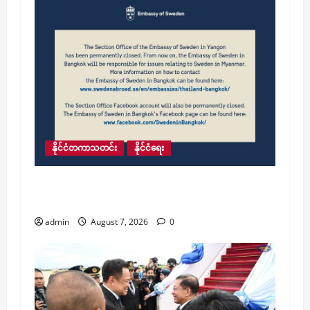
နိုင်ငံတကာသတင်း
နိုင်ငံရေး
ရန်ကုန်မြို့ရှိ ဆွီဒင်သံရုံး၏ သံရုံးခွဲအား ယနေ့
အပြီးတိုင်ပိတ်သိမ်း
admin
August 7, 2026
0