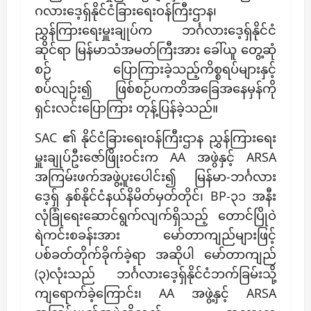
ဂလားဒေ့ရှ်နိုင်ငံခြားရေးဝန်ကြီးဌာန၊
ညွှန်ကြားရေးမှူးချုပ်က ဘင်္ဂလားဒေ့ရှ်နိုင်ငံ
ဆိုင်ရာ မြန်မာသံအမတ်ကြီးအား ခေါ်ယူ တွေ့ဆုံ
စဉ် ပြောကြားခဲ့သည့်ကိစ္စရပ်များနှင့်
စပ်လျဉ်း၍ ဖြစ်စဉ်ပကတိအခြေအနေမှန်ကို
ရှင်းလင်းပြောကြား တုန့်ပြန်ခဲ့သည်။
SAC ၏ နိုင်ငံခြားရေးဝန်ကြီးဌာန ညွှန်ကြားရေး
မှူးချုပ်ဦးဇော်ဖြိုးဝင်းက AA အဖွဲနှင့် ARSA
အကြမ်းဖက်အဖွဲ့ပူးပေါင်း၍ မြန်မာ-ဘင်္ဂလား
ဒေ့ရှ် နှစ်နိုင်ငံနယ်နိမိတ်မှတ်တိုင်၊ BP-၃၁ အနီး
လုံခြုံရေးဆောင်ရွက်လျက်ရှိသည့် တောင်ပြိုဝဲ
ရဲကင်းစခန်းအား မော်တာကျည်များဖြင့်
ပစ်ခတ်တိုက်ခိုက်ခဲ့ရာ အဆိုပါ မော်တာကျည်
(၃)လုံးသည် ဘင်္ဂလားဒေ့ရှ်နိုင်ငံဘက်ခြမ်းသို့
ကျရောက်ခဲ့ကြောင်း၊ AA အဖွဲ့နှင့် ARSA