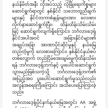
နယ်နိမိတ်အနီး လိုအပ်သည့် လုံခြုံရေးကိစ္စများ
ဆောင်ရွက်ရာတွင် နှစ်နိုင်ငံ သဘောတူညီချက်
များနှင့် နိုင်ငံတကာစံနှုန်းများအား လေးစား
လိုက်နာဆောင်ရွက်ပြီး၊ ထိန်းထိန်းသိမ်းသိမ်း
ဖြင့် ဆောင်ရွက်လျက်ရှိကြောင်း၊ ဘင်္ဂလားဒေ့ရှ်
နိုင်ငံအပါအဝင် အခြားနိုင်ငံများ၏
အချုပ်အခြာ အာဏာပိုင်ဆိုင်မှုနှင့် နယ်မြေ
တည်တံ့မှုကို လေးစားကြောင်း၊ နှစ်နိုင်ငံနယ်စပ်
တစ်လျှောက် တည်ငြိမ်အေးချမ်းမှုကိုထိန်းသိမ်း
ရန် ဘင်္ဂလားဒေ့ရှ်ဘက်နှင့် ပူးပေါင်းဆောင်ရွက်
သွားမည်ဖြစ်သကဲ့သို့ ဘင်္ဂလားဒေ့ရှ်ဘက်၏
အပြည့်အဝ ပူးပေါင်းဆောင်ရွက်မှုသည်လည်း
အလွန်အရေးကြီးကြောင်း အသိပေးပြောကြားခဲ့
သည်။
ဘင်္ဂလားဒေ့ရှ်ပိုင်နက်နယ်မြေအတွင်း AA အဖွဲ့