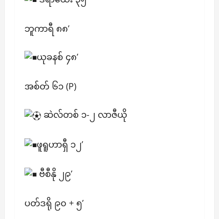
ဘူကာရီ ၈၈’
ယုခနစ် ၄၈’
အစ်တ် ၆၁ (P)
ဆဲလ်တစ် ၁-၂ လာဇီယို
ဖူရူဟာရှီ ၁၂’
ဗီစီနို ၂၉’
ပတ်ဒရို ၉၀ + ၅’