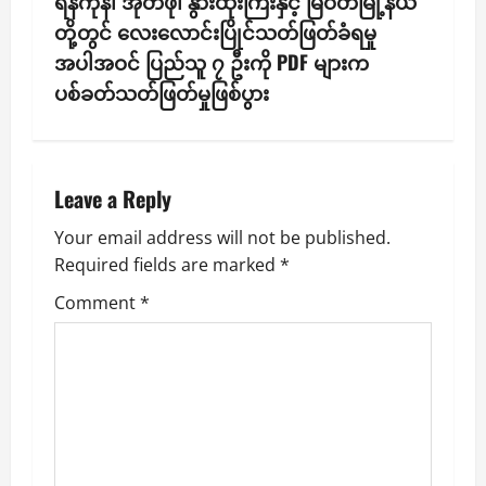
n
ရန်ကုန်၊ အုတ်ဖို၊ နွားထိုးကြီးနှင့် မြဝတီမြို့နယ်
တို့တွင် လေးလောင်းပြိုင်သတ်ဖြတ်ခံရမှု
a
အပါအဝင် ပြည်သူ ၇ ဦးကို PDF များက
v
ပစ်ခတ်သတ်ဖြတ်မှုဖြစ်ပွား
i
g
Leave a Reply
a
Your email address will not be published.
Required fields are marked
*
t
Comment
*
i
o
n