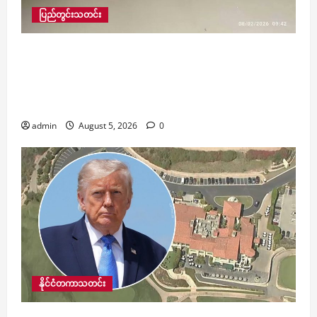
ပြည်တွင်းသတင်း
​လေးမျက်နှာမြို့နယ်တွင် ဆက်သွယ်ရေး မိုဘိုင်းစခန်း
၁၃ ခုအနက် စခန်းနှစ်ခု ဆက်သွယ်မှုပြန်လည်ရရှိ၊
လျှပ်စစ်အန္တရာယ်ကင်းရှင်းရေးအတွက် မီတာဘော
က်စ် ၂၅၅ လုံးကိုလည်း ဖြုတ်သိမ်း
admin
August 5, 2026
0
နိုင်ငံတကာသတင်း