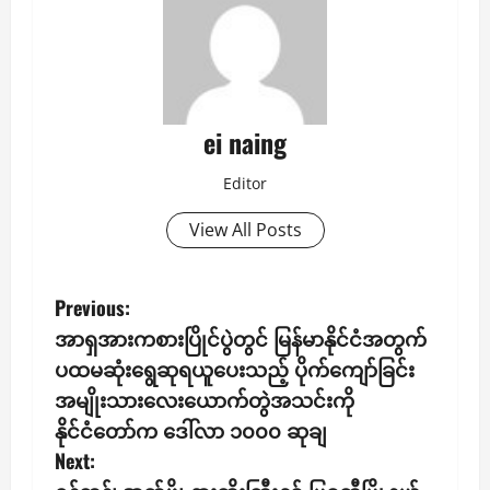
ei naing
Editor
View All Posts
P
Previous:
အာရှအားကစားပြိုင်ပွဲတွင် မြန်မာနိုင်ငံအတွက်
o
ပထမဆုံးရွေဆုရယူပေးသည့် ပိုက်ကျော်ခြင်း
s
အမျိုးသားလေးယောက်တွဲအသင်းကို
နိုင်ငံတော်က ဒေါ်လာ ၁၀၀၀ ဆုချ
t
Next: