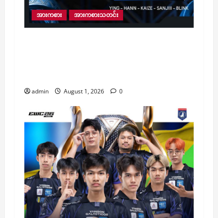
အားကစား
အားကစားသတင်း
EWC 2026 MLBB Esports ကမ္ဘာ့ဖလားဗိုလ်လုပွဲ
တွင် မြန်မာကိုယ်စားပြု Yangon Glaticos
အသင်းက ရုရှားအသင်း Team Spirit ကို ၄ – ၃
ဖြင့် အရေးနိမ့်ပြီး ဒုတိယဖြင့်သာ ကျေနပ်ခဲ့ရ
admin
August 1, 2026
0