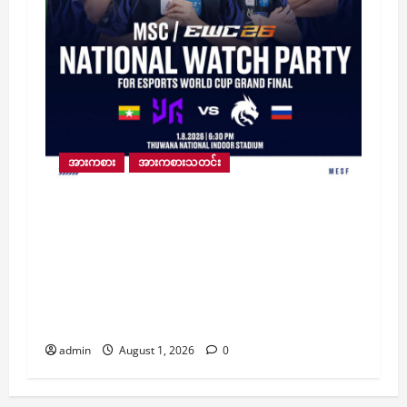
အားကစား
အားကစားသတင်း
မကြာခင် ယှဥ်ပြိုင်ကစားမည့် မြန်မာကိုယ်စား
ပြု YG နှင့် ရုရှားကိုယ်စားပြု TS တို့၏ EWC
2026 MLBB Esports ကမ္ဘာ့ဖလားပွဲကို စုစည်းကြ
ည့်ရှုမည့် Watch Party ကို သုဝဏ္ဏကွင်းတွင်
ညနေ ၅ နာရီခွဲမှ စတင်ကျင်းပမည်ဖြစ်၍ ပြည်
သူများ လာရောက်အားပေးရန် MESF ဖိတ်ခေါ်
admin
August 1, 2026
0