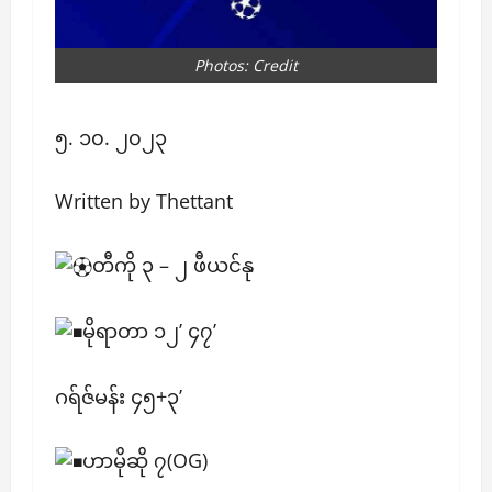
Photos: Credit
၅. ၁၀. ၂၀၂၃
Written by Thettant
တီကို ၃ – ၂ ဖီယင်နု
မိုရာတာ ၁၂’ ၄၇’
ဂရ်ဇ်မန်း ၄၅+၃’
ဟာမိုဆို ၇(OG)