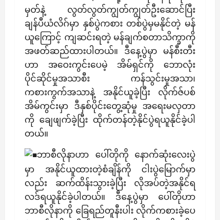
မှတ်နဲ့ လွတ်လွတ်ကျွတ်ကျွတ်ဦးဆောင်ပြီး
ချန်ပီယံလိဂ်မှာ နှစ်ပွဲကစား တစ်ပွဲမှမနိုင်တဲ့ မန်
ယူကြောင့် ကျဆင်းရတဲ့ မန်ချက်စတာသိက္ခာကို
အဖတ်ဆည်ထားပါတယ်။ ဒီနေ့ပွဲမှာ မန်စီးတီး
ဟာ အဝေးကွင်းပေမဲ့ အိမ်ရှင်ကို ဘောလုံး
ပိုင်ဆိုင်မှုအသာစီး ကန်သွင်းမှုအသာ၊
ကစားကွက်အသာနဲ့ အနိုင်ယူခဲ့ပြီး လိုက်ဇ်ပစ်
အိမ်ကွင်းမှာ ဒီနှစ်ပိုင်းတွေ့ဆုံမှု အရေးမလှတာ
ကို ချေဖျက်ခဲ့ပြီး ထိုက်တန်တဲ့နိုင်ပွဲရယူနိုင်ခဲ့ပါ
တယ်။
ဘာစီလိုနာဟာ ပေါ်တိုကို နောက်ဆုံးလေးပွဲ
မှာ အနိုင်ယူထားတဲ့စံချိန်ကို ငါးပွဲမြောက်မှာ
လည်း ဆက်ထိန်းသွားခဲ့ပြီး လိုအပ်တဲ့အနိုင်ရ
လဒ်ရယူနိုင်ခဲ့ပါတယ်။ ဒီနေ့ပွဲမှာ ပေါ်တိုဟာ
ဘာစီလိုနာကို ခြေရည်တူနီးပါး လိုက်ကစားခဲ့ပေ