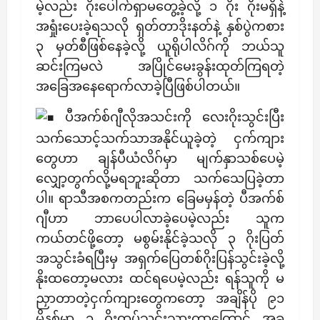
မဲ့လည်း ဂိုးပေါက်ရှာမတွေ့ခဲ့လို့ ၁ ဂိုး ဂိုးမရှိနဲ့
အရှုံးပေးခဲ့ရသလို ရှတ်တာဒိုးနတ်နဲ့ နှစ်ပွဲကစား
၃ မှတ်စီဖြစ်နေခဲ့လို့ ယူရိုပါလိဂ်ကို ဘယ်သူ
ဆင်းကြမလဲ အပြိုင်မေးခွန်းထုတ်ကြရတဲ့
အခြေအနေရောက်လာခဲ့ပြီဖြစ်ပါတယ်။
ပီအက်စ်ဂျီလိုအသင်းကို လေးဂိုးသွင်းပြီး
သက်သောင့်သက်သာအနိုင်ယူခဲ့တဲ့ ငှက်ကျား
တွေဟာ ချန်ပီယံလိဂ်မှာ မျက်နှာသစ်ပေမဲ့
လျှော့တွက်လို့မရဘူးဆိုတာ သက်သေပြခဲ့တာ
ပါ။ ရာသီအစကတည်းက ခြေမမှန်တဲ့ ပီအက်စ်
ဂျီဟာ ဘာပေပါလာခဲ့ပေမဲ့လည်း သူက
ကယ်တင်ဖို့တော့ မစွမ်းနိုင်ခဲ့သလို ၃ ဂိုးပြတ်
အသွင်းခံရပြီးမှ အရှက်ပြေတစ်ဂိုးပြန်သွင်းခဲ့လို့
နိုးထတော့မလား ထင်ရပေမဲ့လည်း ရန်သူကို မ
ညှာတာတဲ့ငှက်ကျားတွေကတော့ အချိန်ပို ၉၁
မိနစ်မှာ ၁ ဂိုးထပ်သွင်းသွားတာကြောင့် အခု