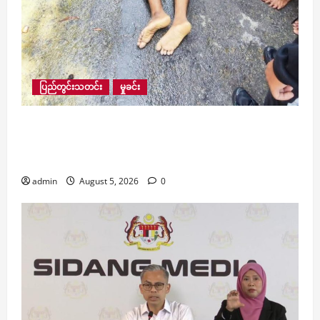
ပြည်တွင်းသတင်း
မှုခင်း
ရေဘေးကယ်ဆယ်ရေးလာရောက် လုပ်ဆောင်သူ
လူငယ်တစ်ဦး ရေစီးဖြင့် မျောပါကာ ရေနစ်သေဆုံးမှု
လေးမျက်နှာမြို့နယ်တွင် ဖြစ်ပွား
admin
August 5, 2026
0