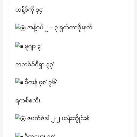
ဟန့်စ်ကို ၃၄’
အန့်ဝပ် ၂ – ၃ ရှတ်တာဒိုးနတ်
မူဂျာ ၃’
ဘလစ်ခ်ဝီရှာ ၃၃’
စီကန် ၄၈’ ၇၆’
ရကစ်စကီး
ဇဗက်ဇ်ဒါ ၂-၂ ယန်းဘွိုင်းစ်
ဒီရာယေး ၃၅’