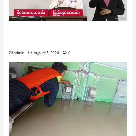
နိုင်ငံတကာသတင်း
ပြည်တွင်းသတင်း
အသက်အန္တရာယ်ရှိပါက ဘင်္ဂါလီဒုက္ခသည်များအား
မြန်မာနိုင်ငံသို့ ပြန်လည်ပို့ဆောင်မည်မဟုတ်ဟု မ
လေးရှားပြောကြား
admin
August 5, 2026
0