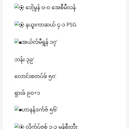
ဒေါ့မွန် ဝ-၀ အေစီမီလန်
နယူးကာဆယ် ၄-၁ PSG
အယ်လ်မီရွန် ၁၇’
ဘန်း ၃၉’
လောင်းစတပ်ဖ် ၅၀’
ရှားခ် ၉၀+၁
ဟာနန်ဒက်ဇ် ၅၆’
လိုက်ပ်ဇစ် ၁-၃ မန်စီးတီး