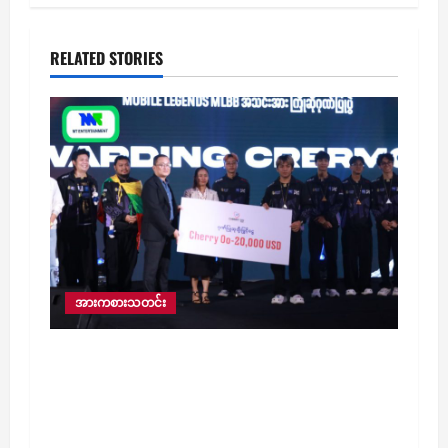
RELATED STORIES
အားကစားသတင်း
ပြင်သစ်နိုင်ငံရဲ့ ကမ္ဘာ့စင်မြင့်ထက်မှာ မြန်မာ့
အလံကို စိုက်ထူနိုင်ခဲ့တဲ့ မြန်မာ့ဂုဏ်ဆောင် YG
အသင်းကို ကြိုဆိုဂုဏ်ပြုပွဲအခမ်းအနား
ကျင်းပခဲ့