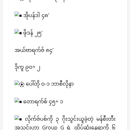
အိုပန်ဒါ ၄၈’
ဖိုဒန် ၂၅’
အယ်ဗာရက်ဇ် ၈၄’
ဒိုကူ ၉၀+ ၂
ပေါ်တို ဝ-၁ ဘာစီလိုနာ
တောရက်စ် ၄၅+ ၁
လိုက်ဇ်ပစ်ကို ၃ ဂိုးသွင်းယူခဲ့တဲ့ မန်စီးတီး
အသင်းဟာ Group G ရဲ့ ထိပ်ဆုံးနေရာကို ၆