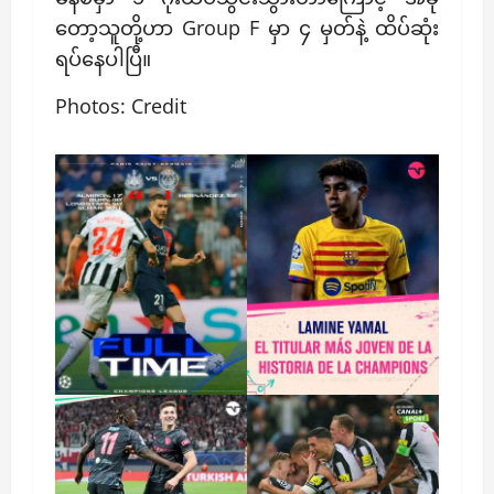
တော့သူတို့ဟာ Group F မှာ ၄ မှတ်နဲ့ ထိပ်ဆုံး
ရပ်နေပါပြီ။
Photos: Credit