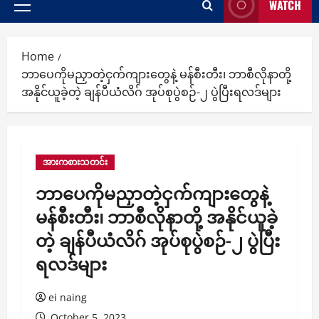
WATCH
Primary
Menu
Home
ဘာပေကိုမညှာတဲ့ငှက်ကျားတွေနဲ့ မန်စီးတီး၊ ဘာစီလိုနာတို့
အနိုင်ယူခဲ့တဲ့ ချန်ပီယံလိဂ် အုပ်စုပွဲစဉ်-၂ ပွဲပြီးရလဒ်များ
အားကစားသတင်း
ဘာပေကိုမညှာတဲ့ငှက်ကျားတွေနဲ့
မန်စီးတီး၊ ဘာစီလိုနာတို့ အနိုင်ယူခဲ့
တဲ့ ချန်ပီယံလိဂ် အုပ်စုပွဲစဉ်-၂ ပွဲပြီး
ရလဒ်များ
ei naing
October 5, 2023