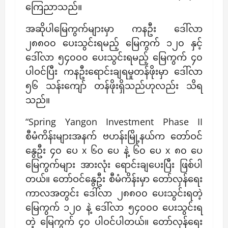
ကြေညာသည်။
အဆိုပါမြေကွက်များမှာ ကနဦး ဒေါ်လာ
၂၈၈၀၀ ပေးသွင်းရမည့် မြေကွက် ၁၂၀ နှင့်
ဒေါ်လာ ၅၄၀၀၀ ပေးသွင်းရမည့် မြေကွက် ၄၀
ပါဝင်ပြီး ကနဦးရောင်းချရမှုတန်ဖိုးမှာ ဒေါ်လာ
၅၆ သန်းကျော် တန်ဖိုးရှိသည်ဟုလည်း သိရ
သည်။
“Spring Yangon Investment Phase II
စီမံကိန်းများအနက် ဗဟန်းမြို့နယ်က တော်ဝင်
နွေဦး ၄၀ ပေ x ၆၀ ပေ နဲ့ ၆၀ ပေ x ၈၀ ပေ
မြေကွက်များ အားလုံး ရောင်းချပေးပြီး ဖြစ်ပါ
တယ်။ တော်ဝင်နွေဦး စီမံကိန်းမှာ တော်လှန်ရေး
ကာလအတွင်း ဒေါ်လာ ၂၈၈၀၀ ပေးသွင်းရတဲ့
မြေကွက် ၁၂၀ နဲ့ ဒေါ်လာ ၅၄၀၀၀ ပေးသွင်းရ
တဲ့ မြေကွက် ၄၀ ပါဝင်ပါတယ်။ တော်လှန်ရေး