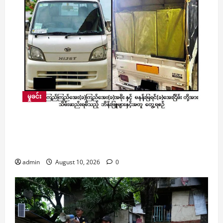
မှုခင်း
ချမ်းမြသာစည်မြို့နယ်တွင် ငွေကျပ် ၁ ဒသမ ၄ ဘီလီ
ယံကျော်တန်ဖိုးရှိ ဘိန်းဖြူ ၅၉ ကီလိုကျော် ဖမ်းဆီး
ရမိ
admin
August 10, 2026
0