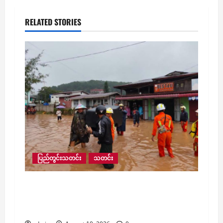
RELATED STORIES
ပြည်တွင်းသတင်း
သတင်း
​ကလောမြို့မှာ မိုးသည်းထန်စွာ ရွာသွန်း‌ပြီး
ချောင်းရေမြင့်တက်လာကာ ချောင်းနံဘေး
ရပ်ကွက်တချို့ ရေစတင်ဝင်ရောက်