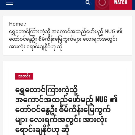
WATCH
Primary
Menu
Home
ရွှေတောင်ကြားကဲ့သို့ အကောင်အထည်ဖော်မည့် NUG ၏
တော်ဝင်နွေဦး စီမံကိန်းမြေကွက်များ လေးရက်အတွင်း
အားလုံး ရောင်းချနိုင်ဟု ဆို
သတင်း
ရွှေတောင်ကြားကဲ့သို့
အကောင်အထည်ဖော်မည့် NUG ၏
တော်ဝင်နွေဦး စီမံကိန်းမြေကွက်
များ လေးရက်အတွင်း အားလုံး
ရောင်းချနိုင်ဟု ဆို