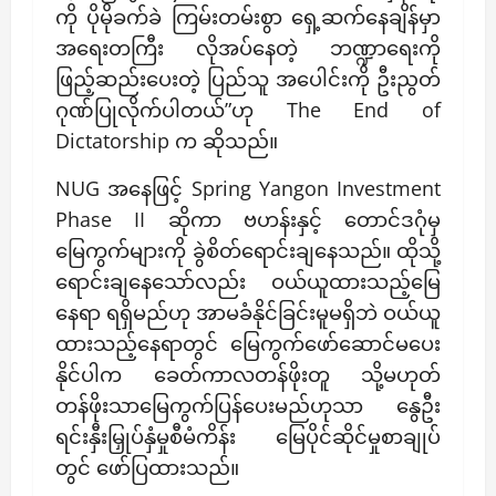
ကို ပိုမိုခက်ခဲ ကြမ်းတမ်းစွာ ရှေ့ဆက်နေချိန်မှာ
အရေးတကြီး လိုအပ်နေတဲ့ ဘဏ္ဍာရေးကို
ဖြည့်ဆည်းပေးတဲ့ ပြည်သူ အပေါင်းကို ဦးညွတ်
ဂုဏ်ပြုလိုက်ပါတယ်”ဟု The End of
Dictatorship က ဆိုသည်။
NUG အနေဖြင့် Spring Yangon Investment
Phase II ဆိုကာ ဗဟန်းနှင့် တောင်ဒဂုံမှ
မြေကွက်များကို ခွဲစိတ်ရောင်းချနေသည်။ ထိုသို့
ရောင်းချနေသော်လည်း ဝယ်ယူထားသည့်မြေ
နေရာ ရရှိမည်ဟု အာမခံနိုင်ခြင်းမူမရှိဘဲ ဝယ်ယူ
ထားသည့်နေရာတွင် မြေကွက်ဖော်ဆောင်မပေး
နိုင်ပါက ခေတ်ကာလတန်ဖိုးတူ သို့မဟုတ်
တန်ဖိုးသာမြေကွက်ပြန်ပေးမည်ဟုသာ နွေဦး
ရင်းနှီးမြှုပ်နှံမှုစီမံကိန်း မြေပိုင်ဆိုင်မှုစာချုပ်
တွင် ဖော်ပြထားသည်။