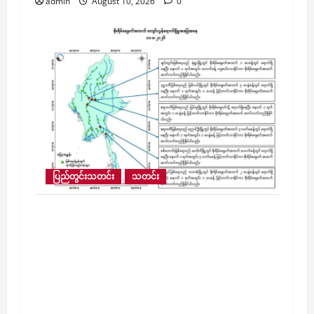
admin
August 10, 2026
0
ပြည်တွင်းသတင်း
သတင်း
ဧရာဝတီမြစ်ရေသည် ပခုက္ကူမြို့နယ်တွင်
နောက် ၁၂ နာရီအတွင်း စိုးရိမ်ရေမှတ်
အထက်သို့ ရောက်ရှိနိုင်ပြီး စိုးရိမ်ရေမှတ်
အထက်သို့ ရောက်ရှိနေသည့် မြင်းမူ၊ ညောင်ဦး၊
မုံရွာ၊ ဘားအံ၊ မဒေါက်နှင့် မြစ်ငယ်မြို့နယ်တို့
တွင်လည်း နောက်တစ်ရက်အတွင်း မြစ်ရေများ