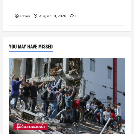
မြေပြိုခြင်းစသည့် သဘာဝဘေးအန္တရာယ်များ
ဖြစ်ပေါ်နိုင်ကြောင်း မိုး/ဇလ သတိပေး
admin
August 10, 2026
0
YOU MAY HAVE MISSED
နိုင်ငံတကာသတင်း