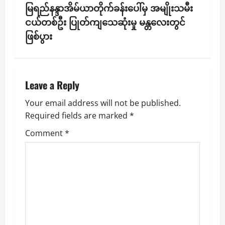
s
မြရည်နန္ဒာအိမ်ယာတိုက်ခန်းပေါ်မှ အမျိုးသမီး
ငယ်တစ်ဦး ပြုတ်ကျသေဆုံးမှု မန္တလေးတွင်
t
ဖြစ်ပွား
n
a
Leave a Reply
v
Your email address will not be published.
i
Required fields are marked
*
g
Comment
*
a
t
i
o