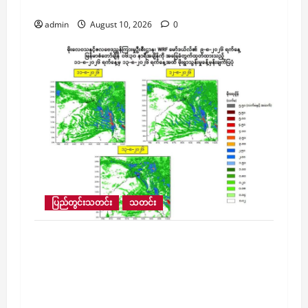
ဆက်လက်မြင့်တက်လာနိုင်
admin
August 10, 2026
0
ပြည်တွင်းသတင်း
သတင်း
ဩဂုတ် ၁၀ ရက်မှ ၁၃ ရက်အထိ ရန်ကုန်၊
မန္တလေး၊ ဧရာဝတီအပါအဝင် တိုင်းဒေသကြီး
နှင့် ပြည်နယ် ၁၄ ခုတွင် မိုးကြီးမည်ဖြစ်၍
လေပြင်းတိုက်ခြင်း၊ရုတ်တရက်ရေကြီးခြင်းနှင့်