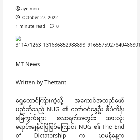
aye mon
October 27, 2022
1 minute read
0
MT News
Written by Thettant
ရွှေတောင်ကြားကဲ့သို့ အကောင်အထည်ဖော်
မည်ဆိုသည့် NUG ၏ တော်ဝင်နွေဦး စီမံကိန်း
မြေကွက်များ လေးရက်အတွင်း အားလုံး
ရောင်းချနိုင်ပြီဖြစ်ကြောင်း NUG ၏ The End
of Dictatorship က ယမန်နေ့က