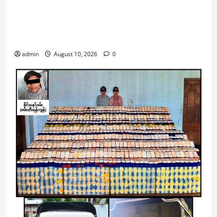
နိုင်ငံတော်သမ္မတထံ နိပွန်ဖောင်ဒေးရှင်း၏
ဂုဏ်ထူးဆောင်ဥက္ကဋ္ဌ လာရောက်ဂါရဝပြုတွေ့ဆုံ၊
ငြိမ်းချမ်းရေးနှင့် ရေဘေးတွင် ကူညီပေးရေး
ဆွေးနွေး
admin
August 10, 2026
0