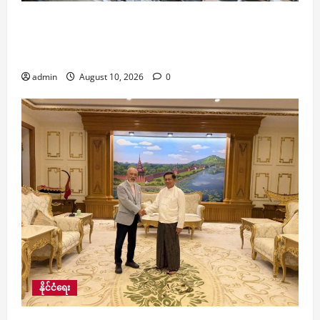
​ကိုလံဘီယာနိုင်ငံတွင် ပြင်းအား ၇ ဒသမ ၄ အဆင့်ရှိ
အင်အားပြင်းငလျင် ယခုည လှုပ်ခတ်၊ အနည်းဆုံး
လူ ၄၇ ဦး သေဆုံး
admin
August 10, 2026
0
နိုင်ငံရေး