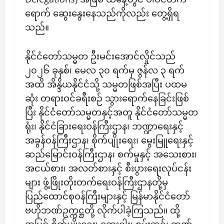
ရောက် ဆွေးနွေးနေသည်ကိုလည်း တွေ့ရှိရ
သည်။
နိုင်ငံတော်သမ္မတ ဦးမင်းအောင်လှိုင်သည်
၂၀၂၆ ခုနှစ်၊ မေလ ၃၀ ရက်မှ ဇွန်လ ၃ ရက်
အထိ အိန္ဒိယနိုင်ငံသို့ သမ္မတဖြစ်အပြီး ပထမ
ဆုံး တရားဝင်ခရီးစဉ် သွားရောက်နေခြင်းဖြစ်
ပြီး နိုင်ငံတော်သမ္မတနှင့်အတူ နိုင်ငံတော်သမ္မတ
ရုံး၊ နိုင်ငံခြားရေးဝန်ကြီးဌာန၊ ဘဏ္ဍာရေးနှင့်
အခွန်ဝန်ကြီးဌာန၊ စိုက်ပျိုးရေး၊ မွေးမြူရေးနှင့်
ဆည်မြောင်းဝန်ကြီးဌာန၊ စက်မှုနှင့် အသေးစား၊
အငယ်စား၊ အလတ်စားနှင့် စီးပွားရေးလုပ်ငန်း
များ ဖွံ့ဖြိုးတိုးတက်ရေးဝန်ကြီးဌာနတို့မှ
ပြည်ထောင်စုဝန်ကြီးများနှင့် မြန်မာနိုင်ငံတော်
ဗဟိုဘဏ်ဥက္ကဋ္ဌတို့ လိုက်ပါခဲ့ကြသည်။ ထို့
အပြင် စိုက်ပျိုးရေး၊ ဆေးဝါး၊ စွမ်းအင်၊ ဘဏ်