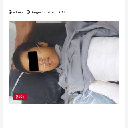
နှင့်အတူ လက်နက်ချ အလင်းဝင်
admin
August 8, 2026
0
မှုခင်း
PDF များက လက်နက်ကြီးဖြင့် ပစ်ခတ်ခဲ့မှုကြောင့်
မိန်းကလေးငယ်တစ်ဦးနှင့် အဘိုးအိုတစ်ဦး ထိခိုက်
ဒဏ်ရာရ