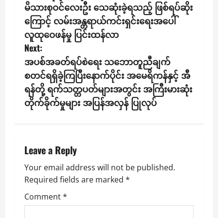
မိသားစုဝင်လေးဦး သေဆုံးခဲ့ရသည့် ဖြစ်ရပ်ဆိုး
t
ကြောင့် လမ်းအန္တရာယ်ကင်းရှင်းရေးအပေါ်
n
လူထုဝေဖန်မှု ပြင်းထန်လာ
Next:
a
အပစ်အခတ်ရပ်စဲရေး သဘောတူညီချက်
v
စတင်ရရှိခဲ့ကြပြီးနောက်ပိုင်း အမေရိကန်နှင့် အီ
ရန်တို့ ရက်သတ္တပတ်များအတွင်း အကြီးမားဆုံး
i
တိုက်ခိုက်မှုများ အပြန်အလှန် ပြုလုပ်
g
a
Leave a Reply
t
Your email address will not be published.
i
Required fields are marked
*
o
Comment
*