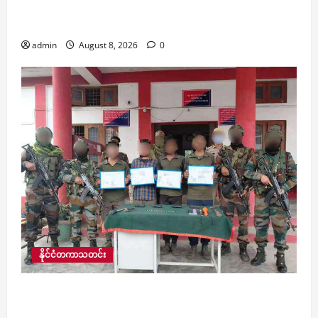
တောင်းဆိုချက်များ ပါဝင်နေကြောင်း နိုင်ငံခြားရေး
ဝန်ကြီးဌာန ယခုည တုံ့ပြန်
admin
August 8, 2026
0
နိုင်ငံတကာသတင်း
အိန္ဒိယတွင် အာသံလွတ်မြောက်ရေးတပ်ဦးမှ အဖွဲ့ဝင်
၄ ဦးက အာသံရိုင်ဖယ်တပ်ဖွဲ့ထံ လက်နက်ခဲယမ်းများ