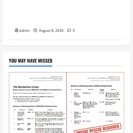
လက်နက်မဲ့အဘိုးအိုကို တောင်သာ PDF ခြောက်
ဦးက ဒလန်ဟု စွပ်စွဲကာ နဖူးကို သေနတ်ဖြင့်
ပစ်သတ်
admin
August 8, 2026
0
YOU MAY HAVE MISSED