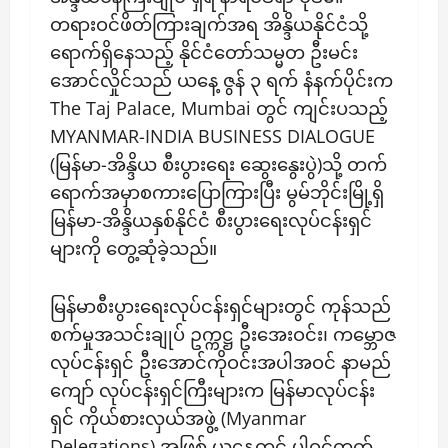
တရားဝင်ဖိတ်ကြားချက်အရ အိန္ဒိယနိုင်ငံသို့
ရောက်ရှိနေသည့် နိုင်ငံတော်သမ္မတ ဦးမင်း
အောင်လှိုင်သည် ယနေ့ ဇွန် ၃ ရက် နံနက်ပိုင်းက
The Taj Palace, Mumbai တွင် ကျင်းပသည့်
MYANMAR-INDIA BUSINESS DIALOGUE
(မြန်မာ-အိန္ဒိယ စီးပွားရေး ဆွေးနွေးပွဲ)သို့ တက်
ရောက်အမှာစကားပြောကြားပြီး မွမ်ဘိုင်းမြို့ရှိ
မြန်မာ-အိန္ဒိယနှစ်နိုင်ငံ စီးပွားရေးလုပ်ငန်းရှင်
များကို တွေ့ဆုံခဲ့သည်။
မြန်မာစီးပွားရေးလုပ်ငန်းရှင်များတွင် ကုန်သည်
စက်မှုအသင်းချုပ် ဥက္ကဋ္ဌ ဦးအေးဝင်း၊ ကမ္ဘောဇ
လုပ်ငန်းရှင် ဦးအောင်ကိုဝင်းအပါအဝင် နာမည်
ကျော် လုပ်ငန်းရှင်ကြီးများက မြန်မာလုပ်ငန်း
ရှင် ကိုယ်စားလှယ်အဖွဲ့ (Myanmar
Delegations) အဖြစ် ယနေ့တွင် ပါဝင်တက်