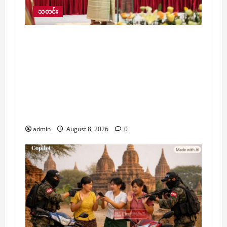
သတင်း
မြန်မာဦးဆောင်သည့် မြန်မာ့ကိုယ်ပိုင်
လုပ်ငန်းစဉ်ဖြင့် ငြိမ်းချမ်းရေး၊ တည်ငြိမ်ရေးနှင့်
နိုင်ငံဖွံ့ဖြိုးတိုးတက်ရေးကို ဆက်လက်ဖော်
ဆောင်သွားမည်ဖြစ်ကြောင်း နိုင်ငံတော်သမ္မတ
ဦးမင်းအောင်လှိုင်က (၅၉) နှစ်မြောက် အာဆီယံ
နှစ်ပတ်လည်နေ့တွင် အာဆီယံပြည်သူများသို့
သဝဏ်လွှာ ပေးပို့
admin
August 8, 2026
0