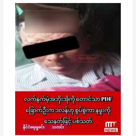
နိုင်ငံရေးမှုခင်း
သတင်း