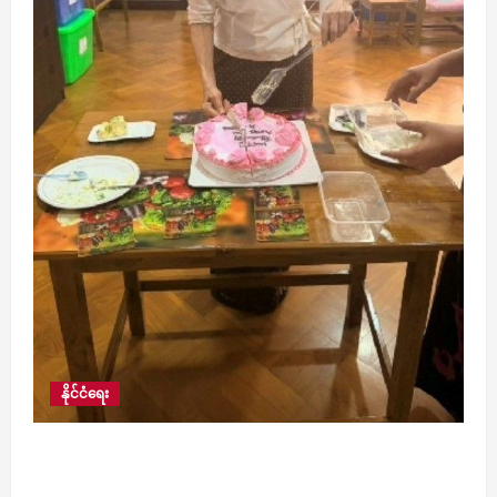
နိုင်ငံရေး
ဒေါ်အောင်ဆန်းစုကြည်ကို လွှတ်ပေးရန် အာဆီယံ
ဥက္ကဋ္ဌ၏ ထုတ်ပြန်တောင်းဆိုမှုမှာ စိတ်ပျက်စရာ