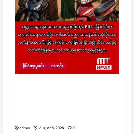
နိုင်ငံရေးမှုခင်း
သတင်း
ကမ္ဘာ့အမွေအနှစ်ဒေသ ပုဂံညောင်ဦးတွင် PDF
ခြောက်ဦးက ကျောင်းဆရာမတစ်ဦးအပါအဝင်
ပညာရေးဝန်ထမ်း သုံးဦးအား လက်နက်အားကိုး
ဖြင့် အကြမ်းဖက်ခြိမ်းခြောက်၍ ဆိုင်ကယ်နှင့်
လက်ကိုင်ဖုန်းများ လုယက်ယူဆောင်သွားမှု
ဖြစ်ပွား
admin
August 8, 2026
0