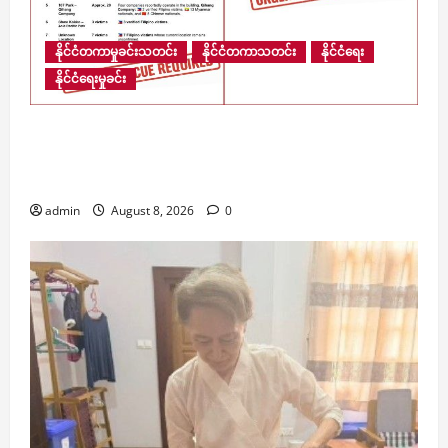
နိုင်ငံတကာမှုခင်းသတင်း
နိုင်ငံတကာသတင်း
နိုင်ငံရေး
နိုင်ငံရေးမှုခင်း
​မြန်မာ့နယ်စပ်ရှိ ကျားဖြန့် အွန်လိုင်းငွေလိမ်ဂိုဏ်းဝင်း
များအတွင်း လူပေါင်း ၁၃,၆၇၀ ကျော် ဆက်လက်
ပိတ်မိနေ
admin
August 8, 2026
0