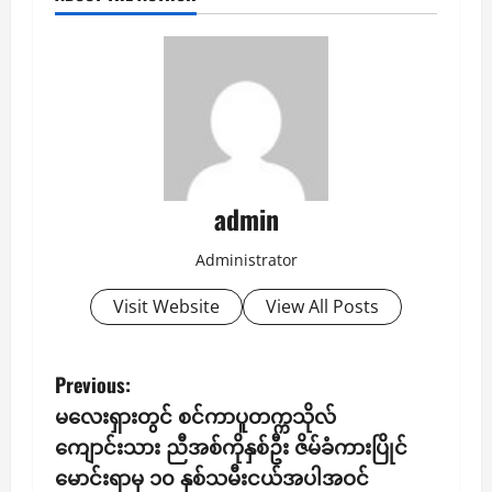
admin
Administrator
Visit Website
View All Posts
P
Previous:
​မလေးရှားတွင် စင်ကာပူတက္ကသိုလ်
o
ကျောင်းသား ညီအစ်ကိုနှစ်ဦး ဇိမ်ခံကားပြိုင်
s
မောင်းရာမှ ၁၀ နှစ်သမီးငယ်အပါအဝင်