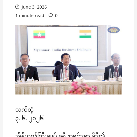
June 3, 2026
1 minute read
0
သက်တံ့
၃. ၆. ၂၀၂၆
အိန္ဒိယဝန်ကြီးချုပ် ရှရီ နာရင်ဒရာ မိုဒီ၏