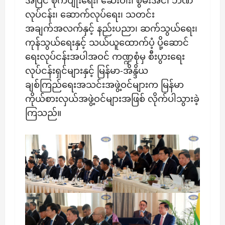
လုပ်ငန်း၊ ဆောက်လုပ်ရေး၊ သတင်း
အချက်အလက်နှင့် နည်းပညာ၊ ဆက်သွယ်ရေး၊
ကုန်သွယ်ရေးနှင့် သယ်ယူထောက်ပံ့ ပို့ဆောင်
ရေးလုပ်ငန်းအပါအဝင် ကဏ္ဍစုံမှ စီးပွားရေး
လုပ်ငန်းရှင်များနှင့် မြန်မာ-အိန္ဒိယ
ချစ်ကြည်ရေးအသင်းအဖွဲ့ဝင်များက မြန်မာ
ကိုယ်စားလှယ်အဖွဲ့ဝင်များအဖြစ် လိုက်ပါသွားခဲ့
ကြသည်။