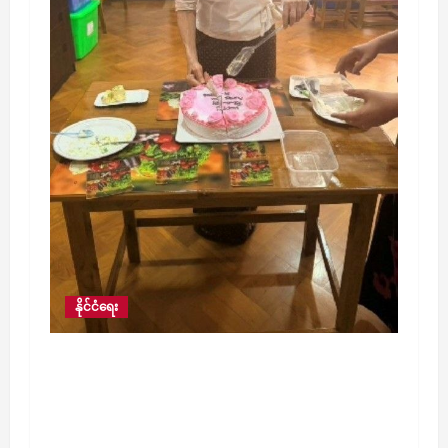
နိုင်ငံရေး
ဒေါ်အောင်ဆန်းစုကြည်ကို လွှတ်ပေးရန် အာဆီ
ယံဥက္ကဋ္ဌ၏ ထုတ်ပြန်တောင်းဆိုမှုမှာ စိတ်ပျက်
စရာတောင်းဆိုချက်များ ပါဝင်နေကြောင်း
နိုင်ငံခြားရေးဝန်ကြီးဌာန ယခုည တုံ့ပြန်