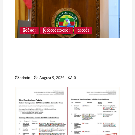
နိုင်ငံရေး
ပြည်တွင်းသတင်း
သတင်း
လေးမျက်နှာမြို့နယ်အတွင်းရှိ ရေဘေးဒဏ်သင့်
ဒေသများ ကူညီကယ်ဆယ်ရေးနှင့် ပြန်လည်
ထူထောင်ရေးအတွက် စေတနာရှင်၊ အလှူရှင်
များက ကျပ် ၂၃ ဘီလီယံကျော် လှူဒါန်း
admin
August 9, 2026
0