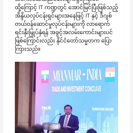
ထို့ကြောင့် IT ကဏ္ဍတွင် အောင်မြင်ပြီးဖြစ်သည့်
အိန္ဒိယလုပ်ငန်းရှင်များအနေဖြင့် IT နှင့် ဒီဂျစ်
တယ်ဝန်ဆောင်မှုလုပ်ငန်းများကို လာရောက်
ရင်းနှီးမြှုပ်နှံရန် အခွင့်အလမ်းကောင်းများပင်
ဖြစ်ကြောင်းလည်း နိုင်ငံတော်သမ္မတက ပြော
ကြားသည်။