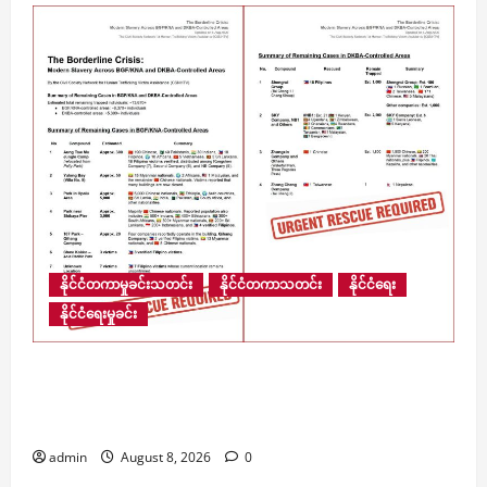
နိုင်ငံတကာမှုခင်းသတင်း
နိုင်ငံတကာသတင်း
နိုင်ငံရေး
နိုင်ငံရေးမှုခင်း
​မြန်မာ့နယ်စပ်ရှိ ကျားဖြန့် အွန်လိုင်းငွေလိမ်ဂိုဏ်းဝင်း
များအတွင်း လူပေါင်း ၁၃,၆၇၀ ကျော် ဆက်လက်
ပိတ်မိနေ
admin
August 8, 2026
0