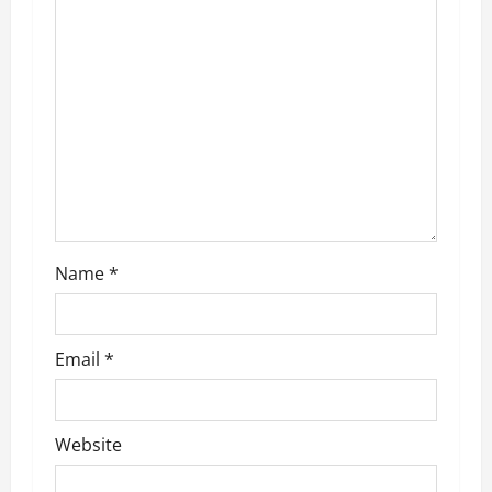
t
i
o
n
Name
*
Email
*
Website