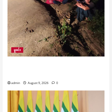
မှုခင်း
KG တန်း တက်နေသော အသက် ၆ နှစ်အရွယ်
မိန်းကလေးငယ်ကို နားကပ်ဖြုတ်ကာ သတ်ဖြတ်ခဲ့သူ
ကို ဖမ်းမိ
admin
August 9, 2026
0