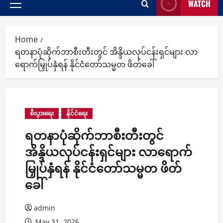
WATCH
Primary
Menu
Home
ရတနာပုံဆိုက်ဘာစီးတီးတွင် အိန္ဒိယလုပ်ငန်းရှင်များ လာ
ရောက်မြှုပ်နှံရန် နိုင်ငံတော်သမ္မတ ဖိတ်ခေါ်
စီးပွားရေး
နိုင်ငံရေး
ရတနာပုံဆိုက်ဘာစီးတီးတွင်
အိန္ဒိယလုပ်ငန်းရှင်များ လာရောက်
မြှုပ်နှံရန် နိုင်ငံတော်သမ္မတ ဖိတ်
ခေါ်
admin
May 31, 2026