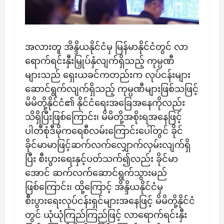
အလားတူ အိန္ဒိယနိုင်ငံမှ မြန်မာနိုင်ငံတွင် လာ
ရောက်ရင်းနှီးမြှုပ်နှံလျက်ရှိသည့် ကုမ္ပဏီ
များသည် ရှေးယခင်ကတည်းက လုပ်ငန်းများ
ဆောင်ရွက်လျက်ရှိသည့် ကုမ္ပဏီများဖြစ်သဖြင့်
မိမိတို့နိုင်ငံ၏ နိုင်ငံရေးအခြေအနေကိုလည်း
သိရှိပြီးဖြစ်ကြောင်း၊ မိမိတို့အစိုးရအနေဖြင့်
ပါတီစုံဒီမိုကရေစီလမ်းကြောင်းပေါ်တွင် ခိုင်
ခိုင်မာမာဖြင့်ဆက်လက်လျှောက်လှမ်းလျက်ရှိ
ပြီး စီးပွားရေးနှင့်ပတ်သက်၍လည်း ခိုင်မာ
အောင် ဆက်လက်ဆောင်ရွက်သွားမည်
ဖြစ်ကြောင်း၊ ထို့ကြောင့် အိန္ဒိယနိုင်ငံမှ
စီးပွားရေးလုပ်ငန်းရှင်များအနေဖြင့် မိမိတို့နိုင်ငံ
တွင် ယုံယုံကြည်ကြည်ဖြင့် လာရောက်ရင်းနှီး