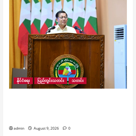
နိုင်ငံရေး
ပြည်တွင်းသတင်း
သတင်း
လေးမျက်နှာမြို့နယ်အတွင်းရှိ ရေဘေးဒဏ်သင့်
ဒေသများ ကူညီကယ်ဆယ်ရေးနှင့် ပြန်လည်
ထူထောင်ရေးအတွက် စေတနာရှင်၊ အလှူရှင်များက
ကျပ် ၂၃ ဘီလီယံကျော် လှူဒါန်း
admin
August 9, 2026
0