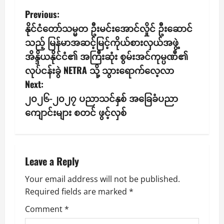
P
Previous:
နိုင်ငံတော်သမ္မတ ဦးမင်းအောင်လှိုင် ဦးဆောင်
o
သည့် မြန်မာအဆင့်မြင့်ကိုယ်စားလှယ်အဖွဲ့
s
အိန္ဒိယနိုင်ငံ၏ အကြီးဆုံး စွမ်းအင်ကုမ္ပဏီ၏
လုပ်ငန်းခွဲ NETRA သို့ သွားရောက်လေ့လာ
t
Next:
n
၂၀၂၆-၂၀၂၇ ပညာသင်နှစ် အခြေခံပညာ
ကျောင်းများ စတင် ဖွင့်လှစ်
a
v
i
Leave a Reply
g
Your email address will not be published.
Required fields are marked
*
a
Comment
*