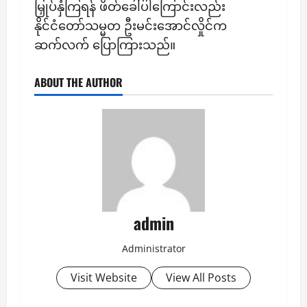
မြှုပ်နှံကြရန် ဖိတ်ခေါ်ပါကြောင်းလည်း
နိုင်ငံတော်သမ္မတ ဦးမင်းအောင်လှိုင်က
ဆက်လက် ပြောကြားသည်။
ABOUT THE AUTHOR
admin
Administrator
Visit Website
View All Posts