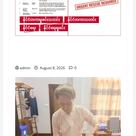
နိုင်ငံတကာမှုခင်းသတင်း
နိုင်ငံတကာသတင်း
နိုင်ငံရေး
နိုင်ငံရေးမှုခင်း
​မြန်မာ့နယ်စပ်ရှိ ကျားဖြန့် အွန်လိုင်းငွေလိမ်
ဂိုဏ်းဝင်းများအတွင်း လူပေါင်း ၁၃,၆၇၀ ကျော်
ဆက်လက်ပိတ်မိနေ
admin
August 8, 2026
0