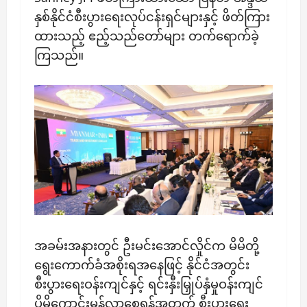
နှစ်နိုင်ငံစီးပွားရေးလုပ်ငန်းရှင်များနှင့် ဖိတ်ကြား
ထားသည့် ဧည့်သည်တော်များ တက်ရောက်ခဲ့
ကြသည်။
အခမ်းအနားတွင် ဦးမင်းအောင်လှိုင်က မိမိတို့
ရွေးကောက်ခံအစိုးရအနေဖြင့် နိုင်ငံအတွင်း
စီးပွားရေးဝန်းကျင်နှင့် ရင်းနှီးမြှုပ်နှံမှုဝန်းကျင်
ပိုမိုကောင်းမွန်လာစေရန်အတွက် စီးပွားရေး