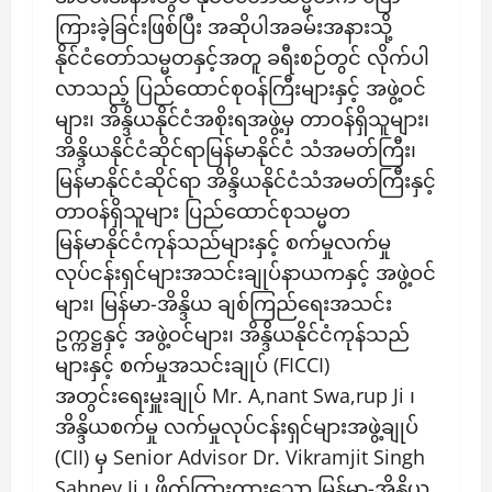
ကြားခဲ့ခြင်းဖြစ်ပြီး အဆိုပါအခမ်းအနားသို့
နိုင်ငံတော်သမ္မတနှင့်အတူ ခရီးစဉ်တွင် လိုက်ပါ
လာသည့် ပြည်ထောင်စုဝန်ကြီးများနှင့် အဖွဲ့ဝင်
များ၊ အိန္ဒိယနိုင်ငံအစိုးရအဖွဲ့မှ တာဝန်ရှိသူများ၊
အိန္ဒိယနိုင်ငံဆိုင်ရာမြန်မာနိုင်ငံ သံအမတ်ကြီး၊
မြန်မာနိုင်ငံဆိုင်ရာ အိန္ဒိယနိုင်ငံသံအမတ်ကြီးနှင့်
တာဝန်ရှိသူများ ပြည်ထောင်စုသမ္မတ
မြန်မာနိုင်ငံကုန်သည်များနှင့် စက်မှုလက်မှု
လုပ်ငန်းရှင်များအသင်းချုပ်နာယကနှင့် အဖွဲ့ဝင်
များ၊ မြန်မာ-အိန္ဒိယ ချစ်ကြည်ရေးအသင်း
ဥက္ကဋ္ဌနှင့် အဖွဲ့ဝင်များ၊ အိန္ဒိယနိုင်ငံကုန်သည်
များနှင့် စက်မှုအသင်းချုပ် (FICCI)
အတွင်းရေးမှူးချုပ် Mr. A,nant Swa,rup Ji ၊
အိန္ဒိယစက်မှု လက်မှုလုပ်ငန်းရှင်များအဖွဲ့ချုပ်
(CII) မှ Senior Advisor Dr. Vikramjit Singh
Sahney Ji ၊ ဖိတ်ကြားထားသော မြန်မာ-အိန္ဒိယ