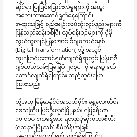
ဆိုင်ရာ ပြုပြင်ပြောင်းလဲမှုများကို အထူး
အလေးထားဆောင်ရွက်နေကြောင်း၊
အထူးသဖြင့် စည်းမျဉ်းလုပ်ထုံးလုပ်နည်းများကို
ပြန်လည်ဆန်းစစ်ပြီး လုပ်ငန်းစဉ်များကို ပိုမို
လွယ်ကူလျင်မြန်အောင် ဒီဂျစ်တယ်စနစ်
(Digital Transformation) သို့ အသွင်
ကူးပြောင်းဆောင်ရွက်လျက်ရှိရာတွင် မြန်မာဒီ
ဂျစ်တယ်လမ်းပြမြေပုံ ၂၀၃၀ ကို ရေးဆွဲ ဖော်
ဆောင်လျက်ရှိကြောင်း ထည့်သွင်းပြော
ကြားသည်။
ထို့အတူ မြန်မာနိုင်ငံအလယ်ပိုင်း မန္တလေးတိုင်း
ဒေသကြီး၊ ပြင်ဦးလွင်မြို့နယ်၊ မြေဧရိယာ
၁၀,၀၀၀ ဧကခန့်အား ရတနာပုံဆိုက်ဘာစီတီး
(ရတနာပုံမြို့သစ်) စီမံကိန်းအဖြစ်
အကောင်အထည်ဖော်လျက်ရှိကြောင်း၊