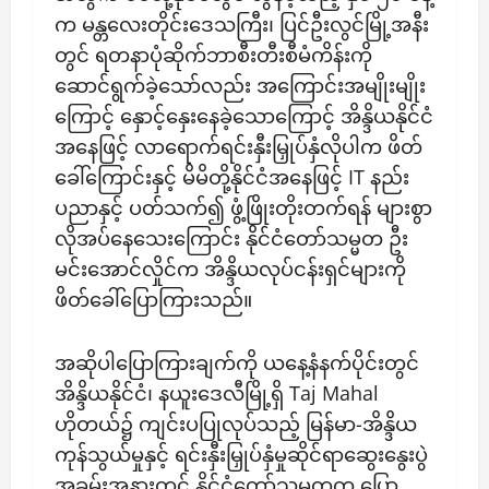
က မန္တလေးတိုင်းဒေသကြီး၊ ပြင်ဦးလွင်မြို့အနီး
တွင် ရတနာပုံဆိုက်ဘာစီးတီးစီမံကိန်းကို
ဆောင်ရွက်ခဲ့သော်လည်း အကြောင်းအမျိုးမျိုး
ကြောင့် နှောင့်နှေးနေခဲ့သောကြောင့် အိန္ဒိယနိုင်ငံ
အနေဖြင့် လာရောက်ရင်းနှီးမြှုပ်နှံလိုပါက ဖိတ်
ခေါ်ကြောင်းနှင့် မိမိတို့နိုင်ငံအနေဖြင့် IT နည်း
ပညာနှင့် ပတ်သက်၍ ဖွံ့ဖြိုးတိုးတက်ရန် များစွာ
လိုအပ်နေသေးကြောင်း နိုင်ငံတော်သမ္မတ ဦး
မင်းအောင်လှိုင်က အိန္ဒိယလုပ်ငန်းရှင်များကို
ဖိတ်ခေါ်ပြောကြားသည်။
အဆိုပါပြောကြားချက်ကို ယနေ့နံနက်ပိုင်းတွင်
အိန္ဒိယနိုင်ငံ၊ နယူးဒေလီမြို့ရှိ Taj Mahal
ဟိုတယ်၌ ကျင်းပပြုလုပ်သည့် မြန်မာ-အိန္ဒိယ
ကုန်သွယ်မှုနှင့် ရင်းနှီးမြှုပ်နှံမှုဆိုင်ရာဆွေးနွေးပွဲ
အခမ်းအနားတွင် နိုင်ငံတော်သမ္မတက ပြော