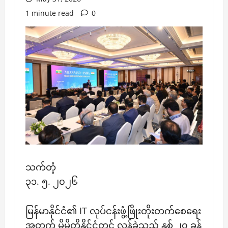
1 minute read
0
သက်တံ့
၃၁. ၅. ၂၀၂၆
မြန်မာနိုင်ငံ၏ IT လုပ်ငန်းဖွံ့ဖြိုးတိုးတက်စေရေး
အတွက် မိမိတို့နိုင်ငံတွင် လွန်ခဲ့သည့် နှစ် ၂၀ ခန့်