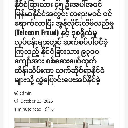
နိုင်ငံခြားသား ၄၅ ဦးအပါအဝင်
မြန်မာနိုင်ငံအတွင်း တရားမဝင် ဝင်
ရောက်လာပြီး အွန်လိုင်းလိမ်လည်မှု
(Telecom Fraud) နှင့် ဒုစရိုက်မှု
လုပ်ငန်းများတွင် ဆက်စပ်ပါဝင်ခဲ့
ကြသည့် နိုင်ငံခြားသား ၉၃၀၀
ကျော်အား စစ်ဆေးဖော်ထုတ်
ထိန်းသိမ်းကာ သက်ဆိုင်ရာနိုင်ငံ
များသို့ လွှဲပြောင်းပေးအပ်နိုင်ခဲ့
admin
October 23, 2025
1 minute read
0