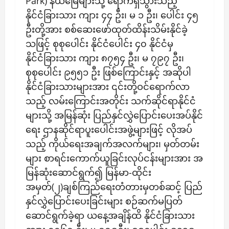
Park) နယ်မြေများသို့ ရောက်ရှိသွားသည့်
နိုင်ငံခြားသား ကျား ၄၄ ဦး၊ မ ၁ ဦး၊ ပေါင်း ၄၅
ဦးတို့အား စစ်ဆေးဖော်ထုတ်ထိန်းသိမ်းနိုင်ခဲ့
သဖြင့် စုစုပေါင်း နိုင်ငံပေါင်း ၄၀ နိုင်ငံမှ
နိုင်ငံခြားသား ကျား ၈၇၅၄ ဦး၊ မ ၇၉၇ ဦး၊
စုစုပေါင်း ၉၅၅၁ ဦး ဖြစ်ကြောင်းနှင့် အဆိုပါ
နိုင်ငံခြားသားများအား ၎င်းတို့ဝင်ရောက်လာ
သည့် လမ်းကြောင်းအတိုင်း သက်ဆိုင်ရာနိုင်ငံ
များသို့ အမြန်ဆုံး ပြည်နှင်လွှဲပြောင်းပေးအပ်နိုင်
ရေး ဌာနဆိုင်ရာပူးပေါင်းအဖွဲ့များဖြင့် လိုအပ်
သည့် ကိုယ်ရေးအချက်အလက်များ၊ မှတ်တမ်း
များ စာရင်းကောက်ယူခြင်းလုပ်ငန်းများအား အ
မြန်ဆုံးဆောင်ရွက်၍ မြန်မာ-ထိုင်း
အမှတ်(၂)ချစ်ကြည်ရေးတံတားမှတစ်ဆင့် ပြည်
နှင်လွှဲပြောင်းပေးခြင်းများ စဉ်ဆက်မပြတ်
ဆောင်ရွက်ခဲ့ရာ ယနေ့အချိန်ထိ နိုင်ငံခြားသား