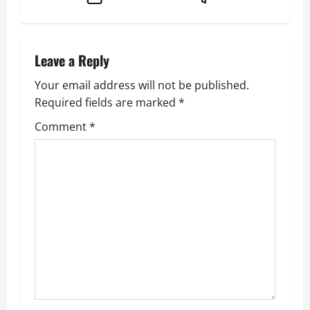
i
g
Leave a Reply
a
Your email address will not be published.
Required fields are marked
*
t
Comment
*
i
o
n