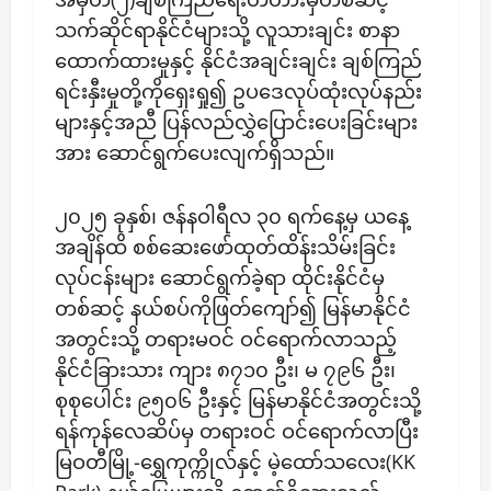
သက်ဆိုင်ရာနိုင်ငံများသို့ လူသားချင်း စာနာ
ထောက်ထားမှုနှင့် နိုင်ငံအချင်းချင်း ချစ်ကြည်
ရင်းနှီးမှုတို့ကိုရှေးရှု၍ ဥပဒေလုပ်ထုံးလုပ်နည်း
များနှင့်အညီ ပြန်လည်လွှဲပြောင်းပေးခြင်းများ
အား ဆောင်ရွက်ပေးလျက်ရှိသည်။
၂၀၂၅ ခုနှစ်၊ ဇန်နဝါရီလ ၃၀ ရက်နေ့မှ ယနေ့
အချိန်ထိ စစ်ဆေးဖော်ထုတ်ထိန်းသိမ်းခြင်း
လုပ်ငန်းများ ဆောင်ရွက်ခဲ့ရာ ထိုင်းနိုင်ငံမှ
တစ်ဆင့် နယ်စပ်ကိုဖြတ်ကျော်၍ မြန်မာနိုင်ငံ
အတွင်းသို့ တရားမဝင် ဝင်ရောက်လာသည့်
နိုင်ငံခြားသား ကျား ၈၇၁၀ ဦး၊ မ ၇၉၆ ဦး၊
စုစုပေါင်း ၉၅၀၆ ဦးနှင့် မြန်မာနိုင်ငံအတွင်းသို့
ရန်ကုန်လေဆိပ်မှ တရားဝင် ဝင်ရောက်လာပြီး
မြဝတီမြို့-ရွှေကုက္ကိုလ်နှင့် မဲ့ထော်သလေး(KK