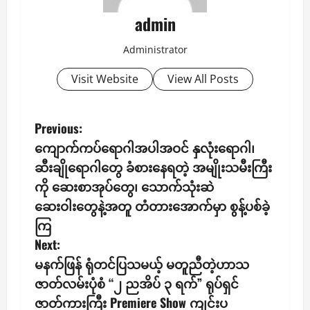
admin
Administrator
Visit Website
View All Posts
P
Previous:
ကျောက်ကပ်ရောဂါအပါအဝင် နှလုံးရောဂါ၊
o
ဆီးချိုရောဂါတွေ ခံစားနေရတဲ့ အမျိုးသမီးကြီး
s
ကို ဆေးစာအုပ်တွေ၊ သောက်သုံးဆဲ
ဆေးဝါး‌တွေနဲ့အတူ တံတားအောက်မှာ စွန့်ပစ်ခဲ့
t
ကြ
n
Next:
မနက်ဖြန် ရုံတင်ပြသမယ့် မတူညီတဲ့ဟာသ
a
ဇာတ်လမ်းပုံစံ “၂ ညအိပ် ၃ ရက်” ရုပ်ရှင်
v
ဇာတ်ကားကြီး Premiere Show ကျင်းပ