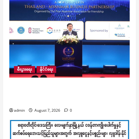
စီးပွားရေး
နိုင်ငံရေး
မြန်မာနိုင်ငံနှင့် ထိုင်းနိုင်ငံတို့အကြား နားလည်မှုစာချွန်
လွှာများက နှစ်နိုင်ငံ ဆက်ဆံရေးကို ပို၍ အရှိန်တိုး
မြှင့်ပေးလိမ့်မည်ဟု ထိုင်းသတင်းစာများ ဖော်ပြ
admin
August 7, 2026
0