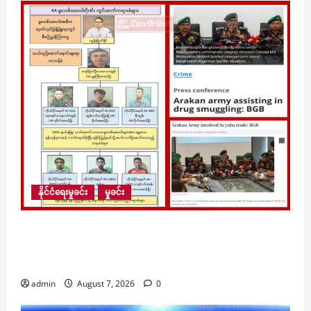
နိုင်ငံရေးမှုခင်း
မှုခင်း
ရခိုင်အကြမ်းဖက် AA က မူးယစ်ဆေးကို ငွေကြေး
အဖြစ်သုံးကာ ဘင်္ဂလားဒေ့ရှ်မှ ကုန်ပစ္စည်းများနှင့်
လဲလှယ်နေ
admin
August 7, 2026
0