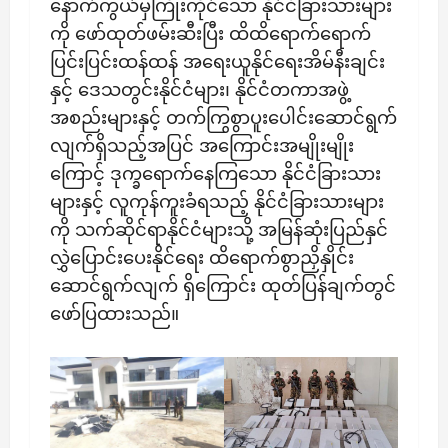
နောက်ကွယ်မှကြိုးကိုင်သော နိုင်ငံခြားသားများ
ကို ဖော်ထုတ်ဖမ်းဆီးပြီး ထိထိရောက်ရောက်
ပြင်းပြင်းထန်ထန် အရေးယူနိုင်ရေးအိမ်နီးချင်း
နှင့် ဒေသတွင်းနိုင်ငံများ၊ နိုင်ငံတကာအဖွဲ့
အစည်းများနှင့် တက်ကြွစွာပူးပေါင်းဆောင်ရွက်
လျက်ရှိသည့်အပြင် အကြောင်းအမျိုးမျိုး
ကြောင့် ဒုက္ခရောက်နေကြသော နိုင်ငံခြားသား
များနှင့် လူကုန်ကူးခံရသည့် နိုင်ငံခြားသားများ
ကို သက်ဆိုင်ရာနိုင်ငံများသို့ အမြန်ဆုံးပြည်နှင်
လွှဲပြောင်းပေးနိုင်ရေး ထိရောက်စွာညှိနှိုင်း
ဆောင်ရွက်လျက် ရှိကြောင်း ထုတ်ပြန်ချက်တွင်
ဖော်ပြထားသည်။