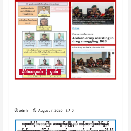
နိုင်ငံရေးမှုခင်း
မှုခင်း
ရခိုင်အကြမ်းဖက် AA က မူးယစ်ဆေးကို
ငွေကြေးအဖြစ်သုံးကာ ဘင်္ဂလားဒေ့ရှ်မှ
ကုန်ပစ္စည်းများနှင့် လဲလှယ်နေ
admin
August 7, 2026
0