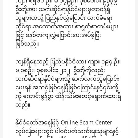
ကျား ၈၅၆၀ ဦး၊ မ ၇၇၉ဦး၊ စုစုပေါင်း ၉၃၃၉
ဦးတို့အား သက်ဆိုင်ရာနိုင်ငံများမှတာဝန်ရှိ
သူများထံသို့ ပြည်နှင်လွှဲပြောင်း လက်ခံရေး
ဆိုင်ရာ အထောက်အထား စာရွက်စာတမ်းများ
ဖြင့် စနစ်တကျလွှဲပြောင်းပေးအပ်ခဲ့ပြီး
ဖြစ်သည်။
ကျန်ရှိနေသည့် ပြည်ပနိုင်ငံသား ကျား ၁၉၄ ဦး၊
မ ၁၈ဦး၊ စုစုပေါင်း ၂၁၂ ဦးတို့ကိုလည်း
သက်ဆိုင်ရာနိုင်ငံများသို့ ဆက်လက်လွှဲပြောင်း
ပေးရန် အသင့်ဖြစ်နေပြီဖြစ်ကြောင်းနှင့်၎င်းတို့
ကို ကောင်းမွန်စွာ ထိန်းသိမ်းစောင့်ရှောက်ထားရှိ
သည်။
နိုင်ငံတော်အနေဖြင့် Online Scam Center
လုပ်ငန်းများတွင် ပါဝင်ပတ်သက်နေသူများနှင့်