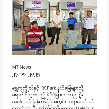
MT News
၂၃. ၁၀. ၂၀၂၅
ရွှေကုက္ကိုလ်နှင့် KK Park နယ်မြေများသို့
ရောက်ရှိသွားသည့် နိုင်ငံခြားသား ၄၅ ဦး
အပါအဝင် မြန်မာနိုင်ငံအတွင်း တရားမဝင် ဝင်
ရောက်လာပြီး အွန်လိုင်းလိမ်လည်မှု (Telecom