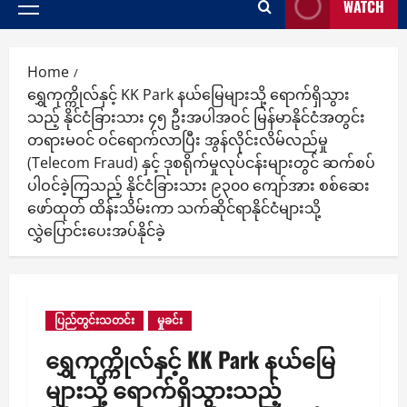
WATCH
Primary
Menu
Home
ရွှေကုက္ကိုလ်နှင့် KK Park နယ်မြေများသို့ ရောက်ရှိသွား
သည့် နိုင်ငံခြားသား ၄၅ ဦးအပါအဝင် မြန်မာနိုင်ငံအတွင်း
တရားမဝင် ဝင်ရောက်လာပြီး အွန်လိုင်းလိမ်လည်မှု
(Telecom Fraud) နှင့် ဒုစရိုက်မှုလုပ်ငန်းများတွင် ဆက်စပ်
ပါဝင်ခဲ့ကြသည့် နိုင်ငံခြားသား ၉၃၀၀ ကျော်အား စစ်ဆေး
ဖော်ထုတ် ထိန်းသိမ်းကာ သက်ဆိုင်ရာနိုင်ငံများသို့
လွှဲပြောင်းပေးအပ်နိုင်ခဲ့
ပြည်တွင်းသတင်း
မှုခင်း
ရွှေကုက္ကိုလ်နှင့် KK Park နယ်မြေ
များသို့ ရောက်ရှိသွားသည့်