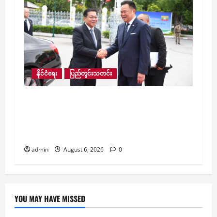
နိုင်ငံရေး
ပြည်တွင်းသတင်း
ယခုနှစ် နောက်ဆုံးသုံးလပတ်တွင် ထိုင်း
လေကြောင်းလိုင်းမှ ဗန်ကောက်–ရန်ကုန်
လေကြောင်းခရီးစဉ် ထပ်မံတိုးချဲ့ပြေးဆွဲမည်ဟု
သိရ
admin
August 6, 2026
0
YOU MAY HAVE MISSED