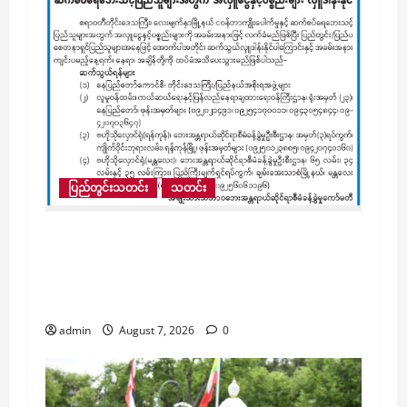
ပြည်တွင်းသတင်း
သတင်း
လေးမျက်နှာမြို့နယ်၊ ငဝန်တာကျိုးပေါက်မှုနှင့်
ဆက်စပ်ရေဘေးသင့်ပြည်သူများအတွက် အလှူ
ငွေနှင့်ပစ္စည်းများ လှူဒါန်းနိုင်ပြီး အခမ်းအနားဖြ
င့် လက်ခံပေးမည်ဟု ကြေညာ
admin
August 7, 2026
0