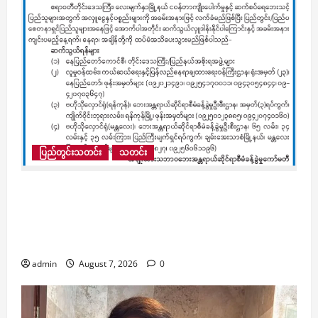
ပြည်တွင်းသတင်း
သတင်း
လေးမျက်နှာမြို့နယ်၊ ငဝန်တာကျိုးပေါက်မှုနှင့်
ဆက်စပ်ရေဘေးသင့်ပြည်သူများအတွက် အလှူငွေ
နှင့်ပစ္စည်းများ လှူဒါန်းနိုင်ပြီး အခမ်းအနားဖြင့်
လက်ခံပေးမည်ဟု ကြေညာ
admin
August 7, 2026
0