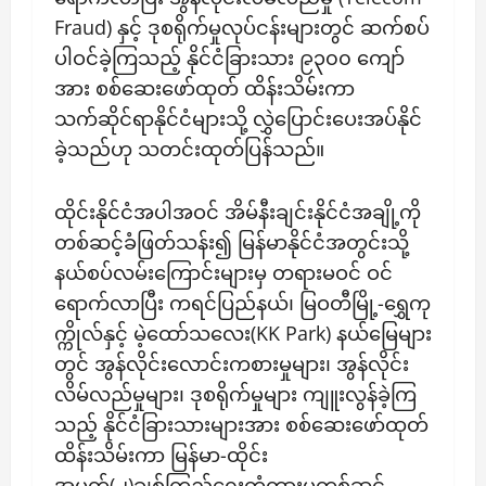
Fraud) နှင့် ဒုစရိုက်မှုလုပ်ငန်းများတွင် ဆက်စပ်
ပါဝင်ခဲ့ကြသည့် နိုင်ငံခြားသား ၉၃၀၀ ကျော်
အား စစ်ဆေးဖော်ထုတ် ထိန်းသိမ်းကာ
သက်ဆိုင်ရာနိုင်ငံများသို့ လွှဲပြောင်းပေးအပ်နိုင်
ခဲ့သည်ဟု သတင်းထုတ်ပြန်သည်။
ထိုင်းနိုင်ငံအပါအဝင် အိမ်နီးချင်းနိုင်ငံအချို့ကို
တစ်ဆင့်ခံဖြတ်သန်း၍ မြန်မာနိုင်ငံအတွင်းသို့
နယ်စပ်လမ်းကြောင်းများမှ တရားမဝင် ဝင်
ရောက်လာပြီး ကရင်ပြည်နယ်၊ မြဝတီမြို့-ရွှေကု
က္ကိုလ်နှင့် မဲ့ထော်သလေး(KK Park) နယ်မြေများ
တွင် အွန်လိုင်းလောင်းကစားမှုများ၊ အွန်လိုင်း
လိမ်လည်မှုများ၊ ဒုစရိုက်မှုများ ကျူးလွန်ခဲ့ကြ
သည့် နိုင်ငံခြားသားများအား စစ်ဆေးဖော်ထုတ်
ထိန်းသိမ်းကာ မြန်မာ-ထိုင်း
အမှတ်(၂)ချစ်ကြည်ရေးတံတားမှတစ်ဆင့်