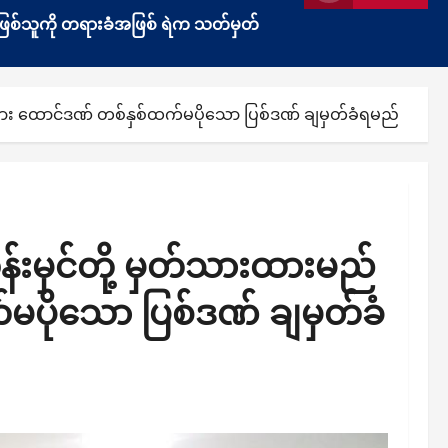
ွန်းဖြစ်သူကို တရားခံအဖြစ် ရဲက သတ်မှတ်
များ ထောင်ဒဏ် တစ်နှစ်ထက်မပိုသော ပြစ်ဒဏ် ချမှတ်ခံရမည်
်းမှင်တို့ မှတ်သားထားမည်
မပိုသော ပြစ်ဒဏ် ချမှတ်ခံ