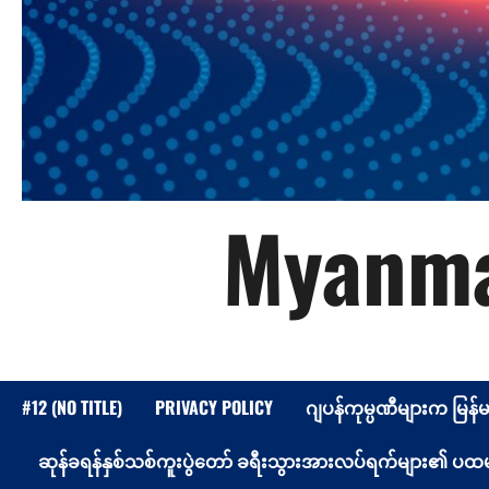
Myanma
#12 (NO TITLE)
PRIVACY POLICY
ဂျပန်ကုမ္ပဏီများက မြန်
ဆုန်ခရန်နှစ်သစ်ကူးပွဲတော် ခရီးသွားအားလပ်ရက်များ၏ ပထမနေ