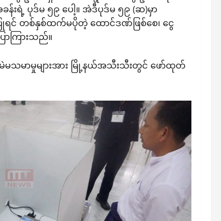
အခန်းရဲ့ ပုဒ်မ ၅၉ ပေါ့။ အဲဒီပုဒ်မ ၅၉ (ဆ)မှာ
းပြုရင် တစ်နှစ်ထက်မပိုတဲ့ ထောင်ဒဏ်ဖြစ်စေ၊ ငွေ
 ပြောကြားသည်။
ဲ မဲမသမာမှုများအား မြို့နယ်အသီးသီးတွင် ဖော်ထုတ်