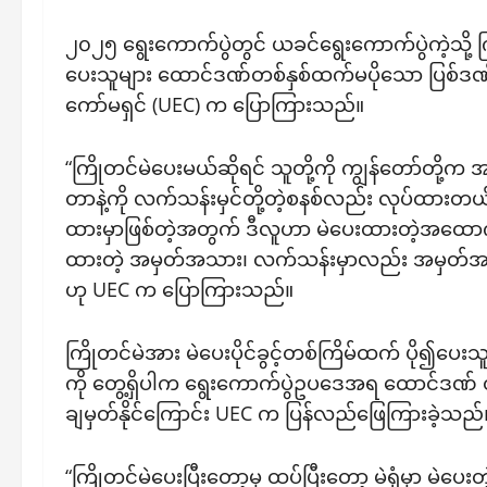
၂၀၂၅ ရွေးကောက်ပွဲတွင် ယခင်ရွေးကောက်ပွဲကဲ့သို့ က
ပေးသူများ ထောင်ဒဏ်တစ်နှစ်ထက်မပိုသော ပြစ်ဒဏ်ခ
ကော်မရှင် (UEC) က ပြောကြားသည်။
“ကြိုတင်မဲပေးမယ်ဆိုရင် သူတို့ကို ကျွန်တော်တို့က
တာနဲ့ကို လက်သန်းမှင်တို့တဲ့စနစ်လည်း လုပ်ထားတယ
ထားမှာဖြစ်တဲ့အတွက် ဒီလူဟာ မဲပေးထားတဲ့အထောက
ထားတဲ့ အမှတ်အသား၊ လက်သန်းမှာလည်း အမှတ်အသ
ဟု UEC က ပြောကြားသည်။
ကြိုတင်မဲအား မဲပေးပိုင်ခွင့်တစ်ကြိမ်ထက် ပို၍ပေးသ
ကို တွေ့ရှိပါက ရွေးကောက်ပွဲဥပဒေအရ ထောင်ဒဏ် တ
ချမှတ်နိုင်ကြောင်း UEC က ပြန်လည်ဖြေကြားခဲ့သည်
“ကြိုတင်မဲပေးပြီးတော့မှ ထပ်ပြီးတော့ မဲရုံမှာ မဲပေး