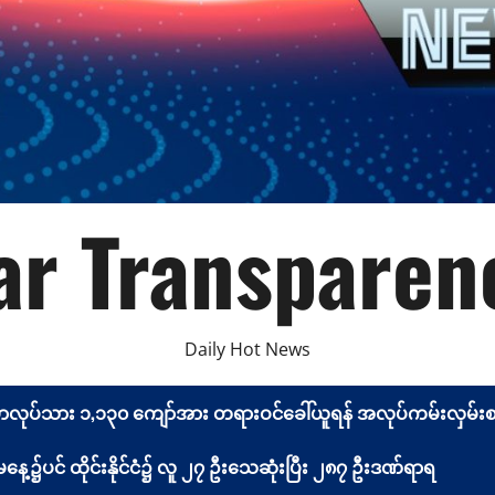
r Transparen
Daily Hot News
မာလုပ်သား ၁,၁၃၀ ကျော်အား တရားဝင်ခေါ်ယူရန် အလုပ်ကမ်းလှမ်းစာ 
့၌ပင် ထိုင်းနိုင်ငံ၌ လူ ၂၇ ဦးသေဆုံးပြီး ၂၈၇ ဦးဒဏ်ရာရ