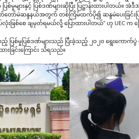
ပြစ်မှုများနှင့် ပြစ်ဒဏ်များဆိုပြီး ပြဋ္ဌာန်းထားပါတယ်။ အဲဒီ
တဲ့ လွှတ်တော်မဲဆန္ဒနယ်အတွက် တစ်ကြိမ်ထက်ပို၍ ဆန္ဒမဲပေးခြင်
ရပ်လုံးဖြစ်စေ ချမှတ်ရမယ်လို့ ပြောထားပါတယ်” ဟု UEC က
သည့် ပြစ်မှုပြစ်ဒဏ်များသည် ပြီးခဲ့သည့် ၂၀၂၀ ရွေးကောက်ပွ
ာန်းထားခြင်းကြောင်း သိရသည်။