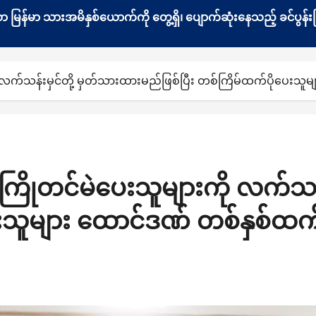
နေသော မြန်မာ သားအမိနှစ်ယောက်ကို တွေ့ရှိ၊ ပျောက်ဆုံးနေသည့် ခင်ပ
ု လက်သန်းမှင်တို့ မှတ်သားထားမည်ဖြစ်ပြီး တစ်ကြိမ်ထက်ပိုပေးသူ
ကြိုတင်မဲပေးသူများကို လက်သန
ေးသူများ ထောင်ဒဏ် တစ်နှစ်ထက်