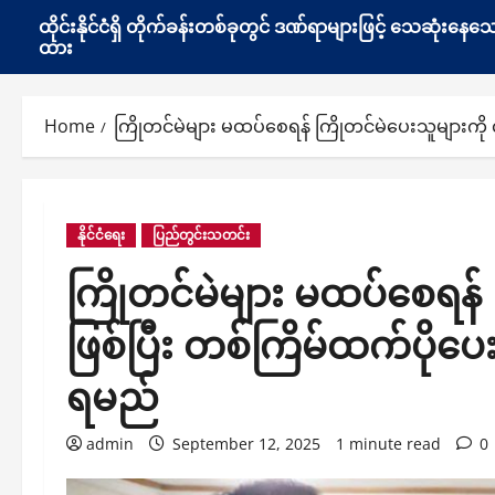
ထိုင်းနိုင်ငံရှိ တိုက်ခန်းတစ်ခုတွင် ဒဏ်ရာများဖြင့် သေဆုံး
ထား
Home
ကြိုတင်မဲများ မထပ်စေရန် ကြိုတင်မဲပေးသူများကိ
နိုင်ငံရေး
ပြည်တွင်းသတင်း
ကြိုတင်မဲများ မထပ်စေရန် 
ဖြစ်ပြီး တစ်ကြိမ်ထက်ပိုပ
ရမည်
admin
September 12, 2025
1 minute read
0