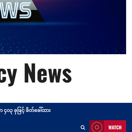
cy News
၄၀၃ ခုဖြင့် ဖိတ်ခေါ်ထား
WATCH