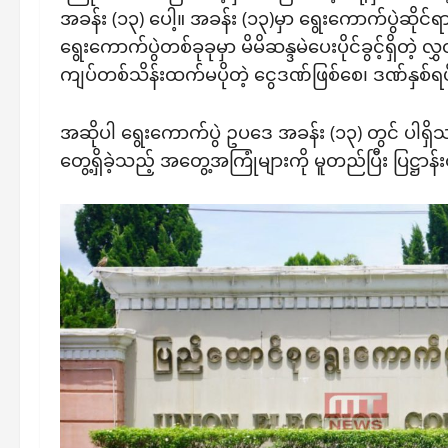
အခန်း (၁၃) ပေါ့။ အခန်း (၁၃)မှာ ရွေးကောက်ပွဲဆိုင်ရာ 
ရွေးကောက်ပွဲတစ်ခုခုမှာ မိမိဆန္ဒမဲပေးပိုင်ခွင့်ရှိ
ကျပ်တစ်သိန်းထက်မပိုတဲ့ ငွေဒဏ်ဖြစ်စေ၊ ဒဏ်နှစ်
အဆိုပါ ရွေးကောက်ပွဲ ‌ဥပဒေ အခန်း (၁၃) တွင် ပါရှိ
တွေ့ရှိခဲ့သည့် အတွေ့အကြုံများကို မူတည်ပြီး ပြဋ္ဌ