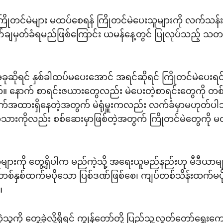
ြိုတင်မဲများ မထပ်စေရန် ကြိုတင်မဲပေးသူများကို လက်သန်းမှ
ျမှတ်ခံရမည်ဖြစ်ကြောင်း ယမန်နေ့တွင် ပြုလုပ်သည့် သတင်း
 အခုဆိုရင် နှစ်ခါထပ်မပေးအောင် အရင်ဆိုရင် ကြိုတင်မဲပေးရင
်။ နောက် စာရင်းဇယားတွေလည်း မဲပေးတဲ့စာရင်းတွေကို တစ်ခ
်အထားရှိနေတဲ့အတွက် မဲရုံမှူးကလည်း လက်ခံမှာမဟုတ်ပါဘ
ားကိုလည်း စစ်ဆေးမှာဖြစ်တဲ့အတွက် ကြိုတင်မဲတွေကို
ူများကို တွေ့ရှိပါက မည်ကဲ့သို့ အရေးယူမည်နည်းဟု မီဒီယာမျ
စ်နှစ်ထက်မပိုသော ပြစ်ဒဏ်ဖြစ်စေ၊ ကျပ်တစ်သိန်းထက်မပိုသ
။
တဲ့သူကို တွေ့ခဲ့လို့ရှိရင် ကျွန်တော်တို့ ပြည်သူ့လွှတ်တော်ရ