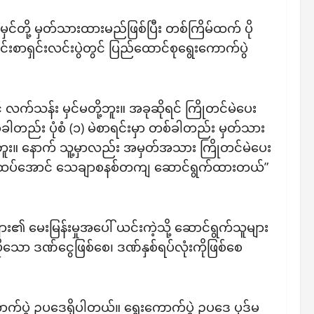
င်တို့ မှတ်သားထားမည်ဖြစ်ပြီး တစ်ကြိမ်ထက် ပို
စာရှင်းလင်းပွဲတွင် ပြည်ထောင်စုရွေးကောက်ပွဲ
် လက်သန်း မှင်မတို့ဘူး။ အခုဆိုရင် ကြိုတင်မဲပေး
ါတည်း ပုံစံ (၁) မဲစာရင်းမှာ တစ်ခါတည်း မှတ်သား
ူး။ နောက် သူ့မှာလည်း အမှတ်အသား ကြိုတင်မဲပေး
 မထပ်အောင် သေချာစနစ်တကျ ဆောင်ရွက်ထားတယ်”
ား၏ မေးမြန်းမှုအပေါ် ယင်းကဲ့သို့ ဆောင်ရွက်သူများ
ော ဒဏ်ငွေဖြစ်စေ၊ ဒဏ်နှစ်ရပ်လုံးကိုဖြစ်စေ
ွေးကောက်ပွဲ ဥပဒေရှိပါတယ်။ ရွေးကောက်ပွဲ ဥပဒေ ပုဒ်မ