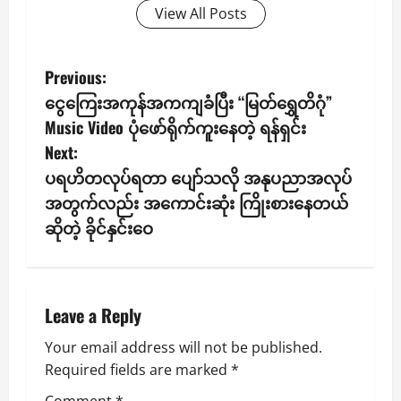
View All Posts
P
Previous:
ငွေကြေးအကုန်အကကျခံပြီး “မြတ်ရွှေတိဂုံ”
o
Music Video ပုံဖော်ရိုက်ကူးနေတဲ့ ရန်ရှင်း
s
Next:
ပရဟိတလုပ်ရတာ ပျော်သလို အနုပညာအလုပ်
t
အတွက်လည်း အကောင်းဆုံး ကြိုးစား‌နေတယ်
n
ဆိုတဲ့ ခိုင်နှင်းဝေ
a
v
Leave a Reply
i
Your email address will not be published.
Required fields are marked
*
g
Comment
*