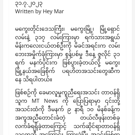
၃၁.၇.၂၀၂၃
Written by Hey Mar
မကွေးတိုင်းဒေသကြီး၊ မကွေးမြို့၊ မြို့ရှောင်
လမ်းနဲ့ ၃၁၇ လမ်းကြားမှာ ရက်သားအရွယ်
မိန်းကလေးငယ်တစ်ဦးကို မိခင်အရင်းက လမ်း
ဘေးအမှိုက်ခုံကြားမှာ စွန့်ပစ်မှု ဒီနေ့ ဇူလိုင် ၃၁
ရက် မနက်ပိုင်းက ဖြစ်ပွားခဲ့တယ်လို့ မကွေး
မြို့နယ်အခြေစိုက် ပရဟိတအသင်းတွေဆီက
နေ သိရပါတယ်။
ဖြစ်စဉ်ကို ခေမာလူမှုကူညီရေးအသင်း တာဝန်ရှိ
သူက MT News ကို ပြောပြရာမှာ ၎င်းတို့
အသင်းထံကို ဒီမနက် ၉ နာရီ ၁၀ မိနစ်ခန့်က
အကူအညီတောင်းခံတဲ့ တယ်လီဖုန်းတစ်ခု
လက်ခံရရှိခဲ့တာကြောင့် သက်ဆိုင်ရာတာဝန်ရှိ
သူတွေဆီ အကြောင်း ကြားခဲ့ပြီး အခင်းဖြစ်ရာ