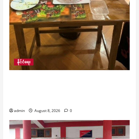
နိုင်ငံရေး
ဒေါ်အောင်ဆန်းစုကြည်ကို လွှတ်ပေးရန် အာဆီယံ
ဥက္ကဋ္ဌ၏ ထုတ်ပြန်တောင်းဆိုမှုမှာ စိတ်ပျက်စရာ
တောင်းဆိုချက်များ ပါဝင်နေကြောင်း နိုင်ငံခြားရေး
ဝန်ကြီးဌာန ယခုည တုံ့ပြန်
admin
August 8, 2026
0