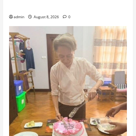
များအတွင်း လူပေါင်း ၁၃,၆၇၀ ကျော် ဆက်လက်
ပိတ်မိနေ
admin
August 8, 2026
0