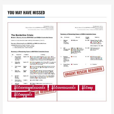
YOU MAY HAVE MISSED
နိုင်ငံတကာမှုခင်းသတင်း
နိုင်ငံတကာသတင်း
နိုင်ငံရေး
နိုင်ငံရေးမှုခင်း
​မြန်မာ့နယ်စပ်ရှိ ကျားဖြန့် အွန်လိုင်းငွေလိမ်ဂိုဏ်းဝင်း