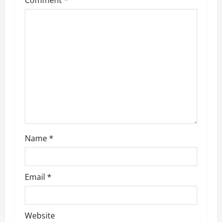
a
t
i
o
n
Name
*
Email
*
Website