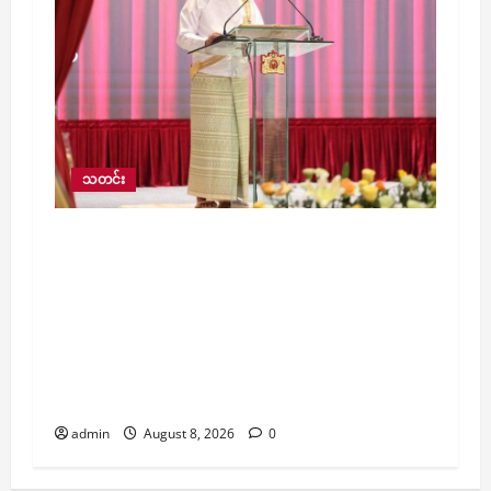
သတင်း
မြန်မာဦးဆောင်သည့် မြန်မာ့ကိုယ်ပိုင်
လုပ်ငန်းစဉ်ဖြင့် ငြိမ်းချမ်းရေး၊ တည်ငြိမ်ရေးနှင့်
နိုင်ငံဖွံ့ဖြိုးတိုးတက်ရေးကို ဆက်လက်ဖော်
ဆောင်သွားမည်ဖြစ်ကြောင်း နိုင်ငံတော်သမ္မတ
ဦးမင်းအောင်လှိုင်က (၅၉) နှစ်မြောက် အာဆီယံ
နှစ်ပတ်လည်နေ့တွင် အာဆီယံပြည်သူများသို့
သဝဏ်လွှာ ပေးပို့
admin
August 8, 2026
0