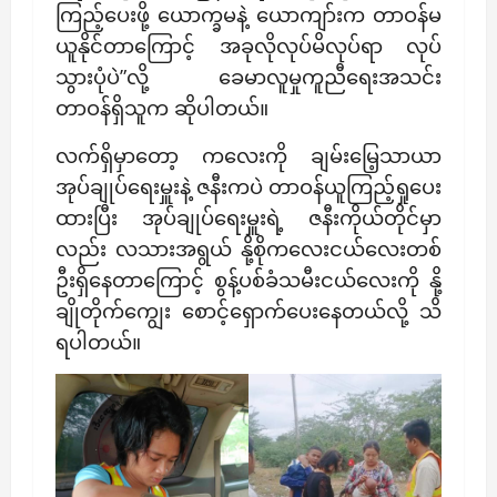
ကြည့်ပေးဖို့ ယောက္ခမနဲ့ ယောကျာ်းက တာဝန်မ
ယူနိုင်တာကြောင့် အခုလိုလုပ်မိလုပ်ရာ လုပ်
သွားပုံပဲ”လို့ ခေမာလူမှုကူညီရေးအသင်း
တာဝန်ရှိသူက ဆိုပါတယ်။
လက်ရှိမှာတော့ ကလေးကို ချမ်းမြေ့သာယာ
အုပ်ချုပ်ရေးမှူးနဲ့ ဇနီးကပဲ တာဝန်ယူကြည့်ရှုပေး
ထားပြီး အုပ်ချုပ်ရေးမှူးရဲ့ ဇနီးကိုယ်တိုင်မှာ
လည်း လသားအရွယ် နို့စိုကလေးငယ်လေးတစ်
ဦးရှိနေတာကြောင့် စွန့်ပစ်ခံသမီးငယ်လေးကို နို့
ချိုတိုက်ကျွေး စောင့်ရှောက်ပေးနေတယ်လို့ သိ
ရပါတယ်။