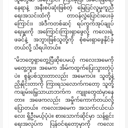
နေရာနဲ့ အနီးစပ်ဆုံးဖြစ်တဲ့ မြေပြင်လူမှုကူညီ
ရေးအသင်းထံကို တာဝန်လွှဲပြောင်းပေးခဲ့
ကြောင်း၊ အဲဒီကတစ်ဆင့် ရပ်ကွက်အုပ်ချုပ်
ရေးမှူးကို အကြောင်းကြားရှာဖွေလို့ ကလေးရဲ့
ဖခင်နဲ့ အဘွားဖြစ်သူတို့ကို စုံစမ်းရှာဖွေနိုင်ခဲ့
တယ်လို့ သိရပါတယ်။
“မိဘတွေရှာတွေ့ပြီဆိုပေမယ့် ကလေးအမေကို
မတွေ့ဘူး။ အမေက အိမ်ကထွက်ပြေးသွားတဲ့ပုံ
ပဲ။ စွန့်ပစ်သွားတာလည်း အမေကပဲ။ သူတို့နဲ့
ညှိနှိုင်းတာကို ကြားရသလောက်ကတော့ သူတို့
ကချမ်းမြေ့သာယာဘက်က ကျူးတွေထဲမှာနေ
တာ။ အဖေကလည်း အမှိုက်ကောက်တယ်လို့
ပြောတယ်။ ကလေးအမေက အသက်ငယ်ငယ်
လေး ရှိဦးမယ့်ပုံပဲ။ စားသောက်ဆိုင်မှာ သန့်ရှင်း
ရေးအလုပ်က ပြန်ဝင်ရတော့မှာကို ကလေး