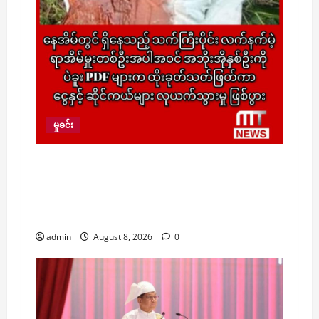
မှုခင်း
နေအိမ်တွင် ရှိနေသည့် သက်ကြီးပိုင်း လက်နက်
မဲ့ရာအိမ်မှူးတစ်ဦးအပါအဝင် အဘိုးအိုနှစ်ဦးကို
ပဲခူး PDF များက ထိုးခုတ်သတ်ဖြတ်ကာ ငွေနှင့်
ဆိုင်ကယ်များ လုယက်သွားမှု ဖြစ်ပွား
admin
August 8, 2026
0