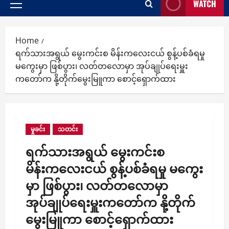
WATCH
Primary
Menu
Home
ရက်သားအရွယ် မွေးကင်းစ မိန်းကလေးငယ် စွန့်ပစ်ခံရမှု
မကွေးမှာ ဖြစ်ပွား၊ လတ်တလောမှာ အုပ်ချုပ်ရေးမှူး
ကတော်က နို့တိုက်မွေးမြူကာ စောင့်ရှောက်ထား
မှုခင်း
သတင်း
ရက်သားအရွယ် မွေးကင်းစ
မိန်းကလေးငယ် စွန့်ပစ်ခံရမှု မကွေး
မှာ ဖြစ်ပွား၊ လတ်တလောမှာ
အုပ်ချုပ်ရေးမှူးကတော်က နို့တိုက်
မွေးမြူကာ စောင့်ရှောက်ထား