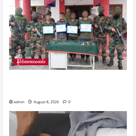
နိုင်ငံတကာသတင်း
အိန္ဒိယတွင် အာသံလွတ်မြောက်ရေးတပ်ဦးမှ အဖွဲ့ဝင်
၄ ဦးက အာသံရိုင်ဖယ်တပ်ဖွဲ့ထံ လက်နက်ခဲယမ်းများ
နှင့်အတူ လက်နက်ချ အလင်းဝင်
admin
August 8, 2026
0