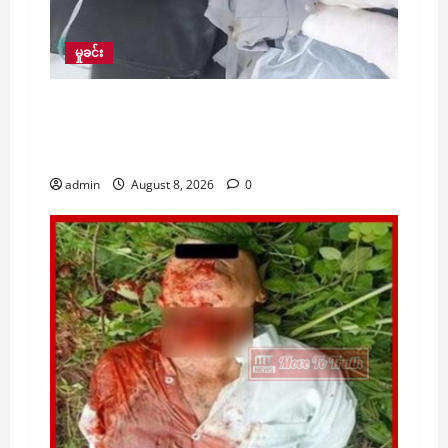
မှုခင်း
PDF များက လက်နက်ကြီးဖြင့် ပစ်ခတ်ခဲ့မှု
ကြောင့် မိန်းကလေးငယ်တစ်ဦးနှင့် အဘိုးအို
တစ်ဦး ထိခိုက်ဒဏ်ရာရ
admin
August 8, 2026
0