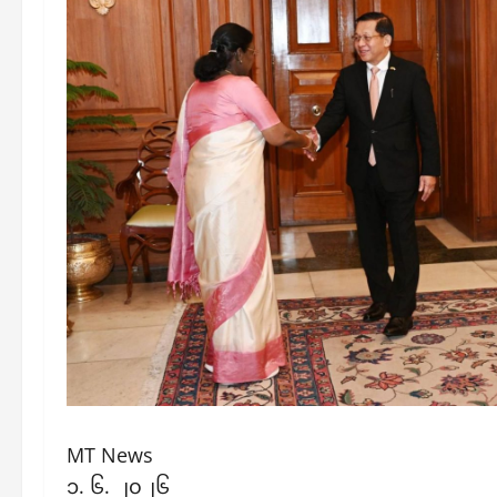
MT News
၁. ၆. ၂၀၂၆