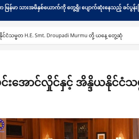
နေသော မြန်မာ သားအမိနှစ်ယောက်ကို တွေ့ရှိ၊ ပျောက်ဆုံးနေသည့် ခင်ပ
္ဒိယနိုင်ငံသမ္မတ H.E. Smt. Droupadi Murmu တို့ ယနေ့ တွေ့ဆုံ
်းအောင်လှိုင်နှင့် အိန္ဒိယနိုင်ငံ