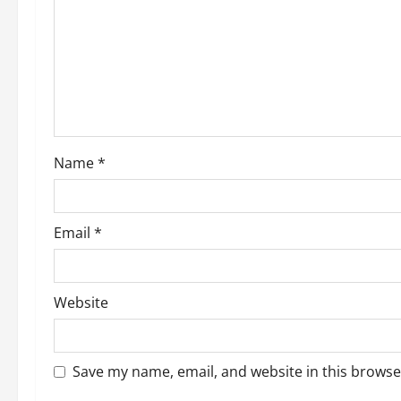
a
t
i
o
Name
*
n
Email
*
Website
Save my name, email, and website in this browse