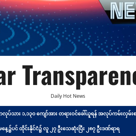
r Transparen
Daily Hot News
မာလုပ်သား ၁,၁၃၀ ကျော်အား တရားဝင်ခေါ်ယူရန် အလုပ်ကမ်းလှမ်းစာ 
့၌ပင် ထိုင်းနိုင်ငံ၌ လူ ၂၇ ဦးသေဆုံးပြီး ၂၈၇ ဦးဒဏ်ရာရ