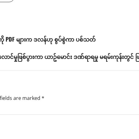
ို PDF များက ဒလန်ဟု စွပ်စွဲကာ ပစ်သတ်
ာင်မှုဖြစ်ပွားကာ ယာဥ်မောင်း ဒဏ်ရာရမှု မရမ်းကုန်းတွင် ဖြ
fields are marked
*