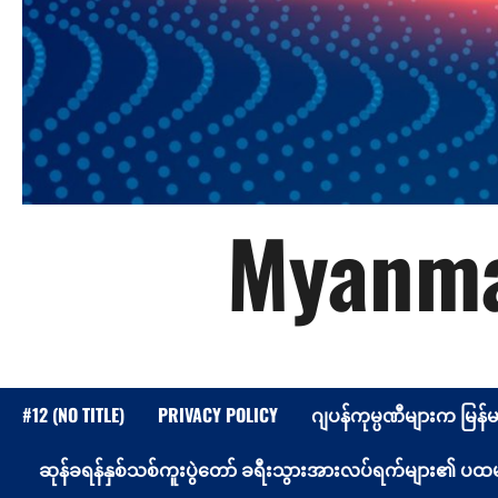
Myanma
#12 (NO TITLE)
PRIVACY POLICY
ဂျပန်ကုမ္ပဏီများက မြန်
ဆုန်ခရန်နှစ်သစ်ကူးပွဲတော် ခရီးသွားအားလပ်ရက်များ၏ ပထမနေ