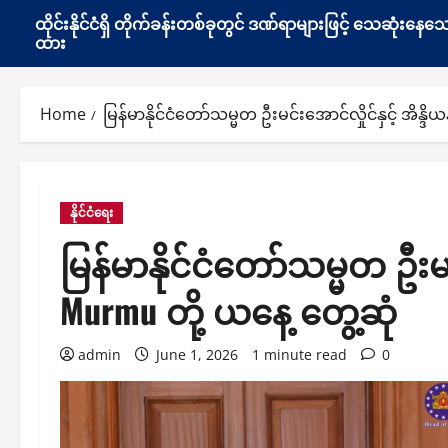
ထိုင်းနိုင်ငံရှိ တိုက်ခန်းတစ်ခုတွင် ဒဏ်ရာများဖြင့် သေဆုံး
ထား
Home
မြန်မာနိုင်ငံတော်သမ္မတ ဦးမင်းအောင်လှိုင်နှင့် အိန
နိုင်ငံရေး
မြန်မာနိုင်ငံတော်သမ္မတ ဦးမင
Murmu တို့ ယနေ့ တွေ့ဆုံ
admin
June 1, 2026
1 minute read
0