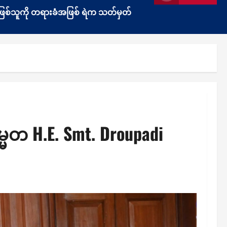
ွန်းဖြစ်သူကို တရားခံအဖြစ် ရဲက သတ်မှတ်
သမ္မတ H.E. Smt. Droupadi