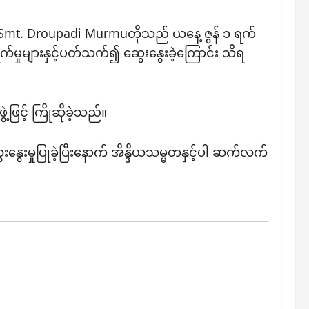
တ H.E. Smt. Droupadi Murmuတိုသည် ယနေ့ ဇွန် ၁ ရက်
ွက်မှုများနှင့်ပတ်သက်၍ ဆွေးနွေးခဲ့ကြောင်း သိရ
ဖြင့် ကြိုဆိုခဲ့သည်။
ဆွေးနွေးမှုပြုခဲ့ပြီးနောက် အိန္ဒိယသမ္မတနှင့်ပါ ဆက်လက်