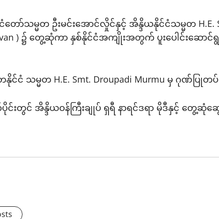
ိုင်ငံတော်သမ္မတ ဦးမင်းအောင်လှိုင်နှင့် အိန္ဒိယနိုင်ငံသမ္မ
avan ) ၌ တွေ့ဆုံကာ နှစ်နိုင်ငံအကျိုးအတွက် ပူးပေါင်းဆောင်ရ
တနိုင်ငံ သမ္မတ H.E. Smt. Droupadi Murmu မှ ဂုဏ်ပြုတပ်ဖွဲ့
င်းတွင် အိန္ဒိယဝန်ကြီးချုပ် ရှရီ နာရင်ဒရာ မိုဒီနှင့် တွေ့ဆုံ
osts