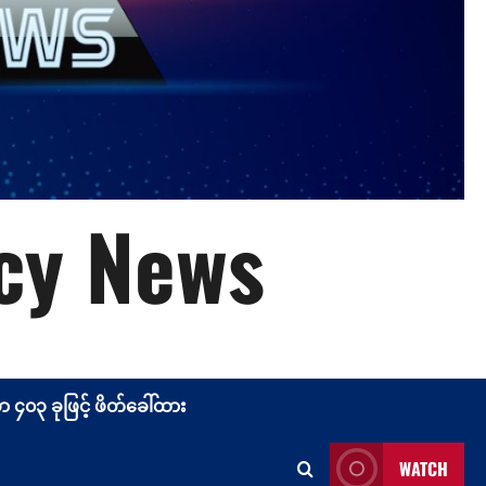
cy News
၄၀၃ ခုဖြင့် ဖိတ်ခေါ်ထား
WATCH