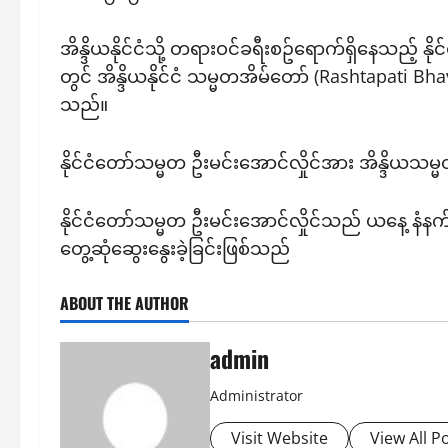
အိန္ဒိယနိုင်ငံသို့ တရားဝင်ခရီးစဥ်ရောက်ရှိနေသည့် န
တွင် အိန္ဒိယနိုင်ငံ သမ္မတအိမ်တော် (Rashtapati Bh
သည်။
နိုင်ငံတော်သမ္မတ ဦးမင်းအောင်လှိုင်အား အိန္ဒိယသမ္မ
နိုင်ငံတော်သမ္မတ ဦးမင်းအောင်လှိုင်သည် ယနေ့ နံနက်ပို
တွေ့ဆုံဆွေးနွေးခဲ့ခြင်းဖြစ်သည်
ABOUT THE AUTHOR
admin
Administrator
Visit Website
View All P