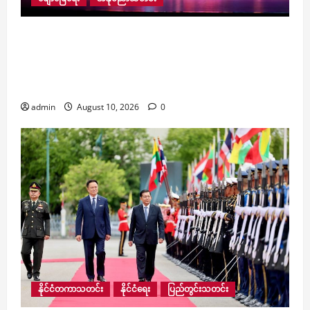
တရုတ်-မြန်မာ ယဉ်ကျေးမှု ဖလှယ်ရေးနဲ့ နှစ်နိုင်ငံ
ပြည်သူတွေအကြား ချစ်ကြည်ရင်းနှီးမှု ပိုမိုနက်ရှိုင်း
စေဖို့ ရည်ရွယ်ပြီး Weekly Cinema, Shared Stories
ရုပ်ရှင်ပြပွဲ ဖွင့်ပွဲအခမ်းအနားကျင်းပ
admin
August 10, 2026
0
နိုင်ငံတကာသတင်း
နိုင်ငံရေး
ပြည်တွင်းသတင်း