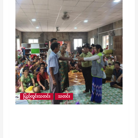
ပြည်တွင်းသတင်း
သတင်း
ရေဘေးကြောင့် ရေကြည်မြို့နယ်တွင် ယာယီ
ရေဘေးရှောင်စခန်း (၁၈) ခု ဖွင့်လှစ်ထားပြီး
ငါးသိုင်းချောင်းမြို့တွင် ရေဘေးရှောင်စခန်း
(၅)ခု ထပ်မံဖွင့်လှစ်