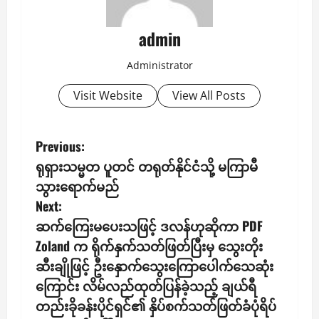
admin
Administrator
Visit Website
View All Posts
P
Previous:
ရုရှားသမ္မတ ပူတင် တရုတ်နိုင်ငံသို့ မကြာမီ
o
သွားရောက်မည်
s
Next:
ဆက်ကြေးမပေးသဖြင့် ဒလန်ဟုဆိုကာ PDF
t
Zoland က ရိုက်နှက်သတ်ဖြတ်ပြီးမှ သွေးတိုး
n
ဆီးချိုဖြင့် ဦးနှောက်သွေးကြောပေါက်သေဆုံး
ကြောင်း လိမ်လည်ထုတ်ပြန်ခဲ့သည့် ချယ်ရီ
a
တည်းခိုခန်းပိုင်ရှင်၏ နှိပ်စက်သတ်ဖြတ်ခံပုံရိပ်