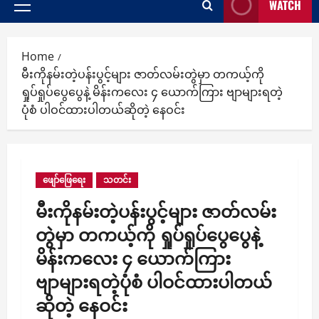
WATCH
Primary
Menu
Home
မီးကိုနမ်းတဲ့ပန်းပွင့်များ ဇာတ်လမ်းတွဲမှာ တကယ့်ကို
ရှုပ်ရှုပ်ပွေပွေနဲ့ မိန်းကလေး ၄ ယောက်ကြား ဗျာများရတဲ့
ပုံစံ ပါဝင်ထားပါတယ်ဆိုတဲ့ နေဝင်း
ဖျော်ဖြေရေး
သတင်း
မီးကိုနမ်းတဲ့ပန်းပွင့်များ ဇာတ်လမ်း
တွဲမှာ တကယ့်ကို ရှုပ်ရှုပ်ပွေပွေနဲ့
မိန်းကလေး ၄ ယောက်ကြား
ဗျာများရတဲ့ပုံစံ ပါဝင်ထားပါတယ်
ဆိုတဲ့ နေဝင်း