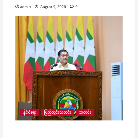
admin
August 9, 2026
0
နိုင်ငံရေး
ပြည်တွင်းသတင်း
သတင်း
လေးမျက်နှာမြို့နယ်အတွင်းရှိ ရေဘေးဒဏ်သင့်
ဒေသများ ကူညီကယ်ဆယ်ရေးနှင့် ပြန်လည်