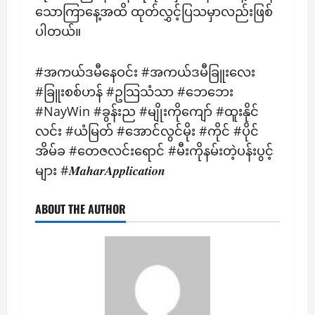
သောကြာနေ့အထိ ထုတ်လွှင့်ပြသမှာလည်းဖြစ်
ပါတယ်။
#အကယ်ဒမီနေဝင်း #အကယ်ဒမီခြူးလေး
#ခြူးစစ်ဟန် #ဥသြသံသာ #ဘေဘေး
#NayWin #ခွန်းည #မျိုးကိုကျော် #ထူးနိုင်
လင်း #ယံမြတ် #အောင်လွင်မိုး #ကိုင် #ပိုင်
အိမ်ခ #တေဇလင်းရောင် #မီးကိုနမ်းတဲ့ပန်းပွင့်
များ #𝑴𝒂𝒉𝒂𝒓𝑨𝒑𝒑𝒍𝒊𝒄𝒂𝒕𝒊𝒐𝒏
ABOUT THE AUTHOR