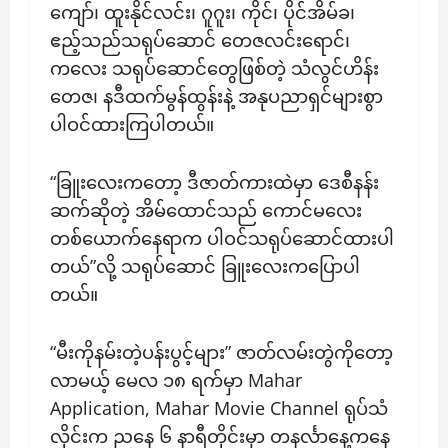
ကျော်၊ ထူးနိုင်လင်း၊ ဂူဂူး၊ ကိုင်၊ ပိုင်အိမ်ခ၊
ဧည့်သည်သရုပ်ဆောင် တေဇလင်းရောင်၊
ကလေး သရုပ်ဆောင်တွေဖြစ်တဲ့ သံလွင်ဟိန်း
တေဇ၊ နဒီထက်မွန်ထွန်းနဲ့ အနုပညာရှင်များစွာ
ပါဝင်ထားကြပါတယ်။
“ခြူးလေးကတော့ ဒီဇာတ်ကားထဲမှာ ဒေစီနန်း
ဆက်ဆိုတဲ့ အိမ်ထောင်သည် ကောင်မလေး
တစ်ယောက်နေရာက ပါဝင်သရုပ်ဆောင်ထားပါ
တယ်”လို့ သရုပ်ဆောင် ခြူးလေးကပြောပါ
တယ်။
“မီးကိုနမ်းတဲ့ပန်းပွင့်များ” ဇာတ်လမ်းတွဲကိုတော့
လာမယ့် မေလ ၁၈ ရက်မှာ Mahar
Application, Mahar Movie Channel ရုပ်သံ
လိုင်းက ညနေ ၆ နာရီတိုင်းမှာ တနင်္လာနေ့ကနေ