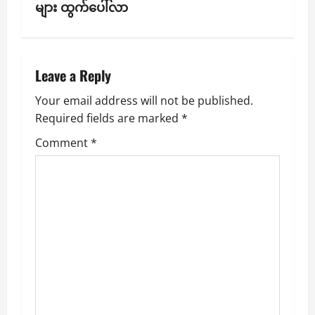
v
များ ထွက်ပေါ်လာ
i
g
Leave a Reply
a
Your email address will not be published.
Required fields are marked
*
t
Comment
*
i
o
n