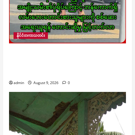
နိုင်ငံတကာသတင်း
iPhone ကိုင်ထားသည့် သူတောင်းစားအမျိုးသမီး၏ပုံ
ရိပ်ကြောင့် ဘန်ကောက်ရှိ လမ်းဘေးတောင်းစားသူ
များကို စစ်ဆေးအရေးယူရန် တောင်းဆိုမှု မြင့်တက်
လာ
admin
August 9, 2026
0