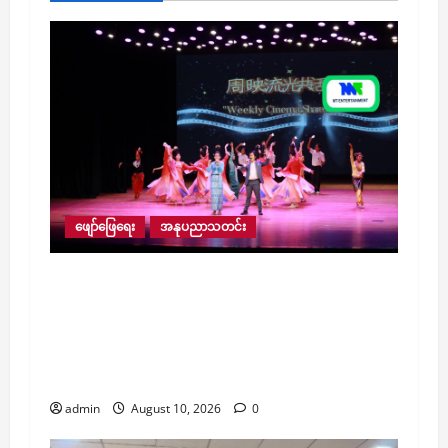
ဖျော်ဖြေရေး
အနုပညာသတင်း
တရုတ်-မြန်မာ ယဉ်ကျေးမှု ဖလှယ်ရေးနဲ့ နှစ်
နိုင်ငံပြည်သူတွေအကြား ချစ်ကြည်ရင်းနှီးမှု ပိုမို
နက်ရှိုင်းစေဖို့ ရည်ရွယ်ပြီး Weekly Cinema,
Shared Stories ရုပ်ရှင်ပြပွဲ ဖွင့်ပွဲအခမ်းအနား
ကျင်းပ
admin
August 10, 2026
0