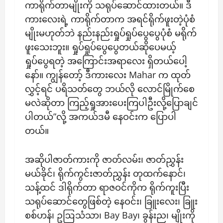
ကာရိုက်တာမျိုးကို သရုပ်ဆောင်ထားတယ်။ ဒီ
ကားလေးရဲ့ ကာရိုက်တာက အရင်ရိုက်ဖူးတဲ့ပုံစံ
မျိုးမဟုတ်ဘဲ နည်းနည်းရှုပ်ရှုပ်ပွေပွေပုံစံ မရိုက်
ဖူးသေးဘူး။ ရှုပ်ရှုပ်‌ပွေပွေတယ်ဆိုပေမယ့်
ရှုပ်ပွေရတဲ့ အကြောင်းအရာလေး ရှိတယ်ပေါ့
နော်။ ကျွန်တော့် ဒီကားလေး Mahar က ထုတ်
လွှင့်ရင် ပရိသတ်တွေ ဘယ်လို လောင်မြိုက်စေ
မလဲဆိုတာ ကြည့်ရှုအားပေးကြပါဦးလို့ပြောချင်
ပါတယ်”လို့ အကယ်ဒမီ နေဝင်းက ပြောပါ
တယ်။
အဆိုပါဇာတ်ကားကို ဇာတ်လမ်း၊ ဇာတ်ညွှန်း
မယ်ခိုင်၊ ရိုက်ကွင်းဇာတ်ညွှန်း တုထက်နောင်၊
သန့်ထင် ဒါရိုက်တာ ရာဇဝင်ကိုက ရိုက်ကူးပြီး
သရုပ်ဆောင်တွေဖြစ်တဲ့ နေဝင်း၊ ခြူးလေး၊ ခြူး
စစ်ဟန်၊ ဥဩသံသာ၊ Bay Bay၊ ခွန်းည၊ မျိုးကို