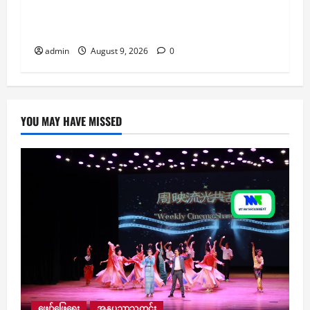
ထူထောင်ရေးအတွက် စေတနာရှင်၊ အလှူရှင်
များက ကျပ် ၂၃ ဘီလီယံကျော် လှူဒါန်း
admin
August 9, 2026
0
YOU MAY HAVE MISSED
ဖျော်ဖြေရေး
အနုပညာသတင်း