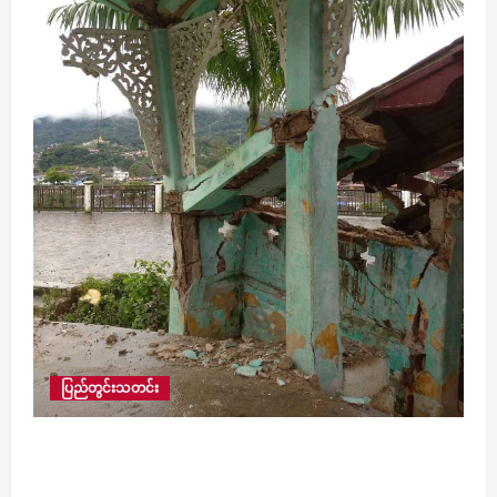
ပြည်တွင်းသတင်း
မိုးကုတ်တွင် မြေပြိုကျမှုများဖြစ်ပွား၍ နေအိမ် ဆယ်
လုံးကျော် ထိခိုက်ပျက်စီး