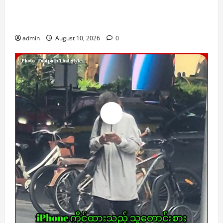
လက်နက်မှောင်ခိုကုန်သွယ်မှု ပိုမိုထိန်းချုပ်ရန် ထိုင်း
ဝန်ကြီးချုပ် အမိန့်ပေး
admin
August 10, 2026
0