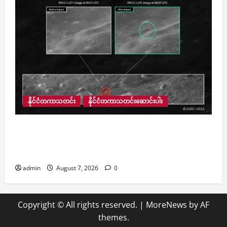
နိုင်ငံတကာသတင်း
နိုင်ငံတကာသတင်းဆောင်းပါး
ထရီလျံနာ Elon Musk ၏ SpaceX ကုမ္ပဏီ လွှတ်တင်
ထားသည့် ဒုံးပျံအပျက်အစီး လကို ဝင်တိုက်မိ
သော်လည်း ကမ္ဘာမြေအတွက် အန္တရာယ်မရှိခဲ့
admin
August 7, 2026
0
Copyright © All rights reserved.
|
MoreNews
by AF
themes.