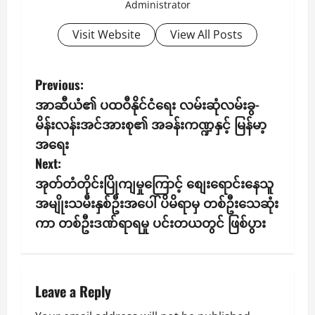
Administrator
Visit Website
View All Posts
P
Previous:
​အာဆီယံ၏ ပထဝီနိုင်ငံရေး လမ်းဆုံလမ်းခွ-
o
မိန်းလန်းအင်အားစု၏ အခန်းကဏ္ဍနှင့် မြန်မာ့
s
အရေး
Next:
t
အုတ်တံတိုင်းပြိုကျမှုကြောင့် စျေးရောင်းနေသူ
n
အမျိုးသမီးနှစ်ဦးအပေါ် ပိမိရာမှ တစ်ဦးသေဆုံး
ကာ တစ်ဦးဒဏ်ရာရမှု ပင်းတယတွင် ဖြစ်ပွား
a
v
i
Leave a Reply