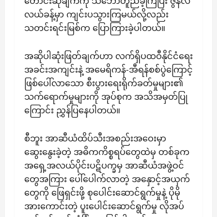
တောင်းဆိုချက်ကို သဘောတူညီခဲ့ကြပြီး ဇွန်လ
လယ်ခန့်မှာ ကျင်းပသွားကြမယ်လို့လည်း
သတင်းရင်းမြစ်က ပြောကြားခဲ့ပါတယ်။
အဆိုပါဆုံးဖြတ်ချက်ဟာ လက်ရှိပထဝီနိုင်ငံရေး
အခင်းအကျင်းနဲ့ အမေရိကန်-အီရန်စစ်ပွဲကြောင့်
ဖြစ်ပေါ်လာသော စီးပွားရေးရိုက်ခတ်မှုများ၏
သက်ရောက်မှုများကို အုပ်စုက အသိအမှတ်ပြု
ကြောင်း ညွှန်ပြနေပါတယ်။
စီဘူး အာဆီယံထိပ်သီးအစည်းအဝေးမှာ
ဆွေးနွေးခဲ့တဲ့ အဓိကကိစ္စရပ်တွေထဲမှ တစ်ခုက
အရှေ့အလယ်ပိုင်းပဋိပက္ခမှ အာဆီယံအဖွဲ့ဝင်
တွေအကြား ပေါ်ပေါက်လာတဲ့ အနှောင့်အယှက်
တွေကို ဖြေရှင်းဖို့ စုပေါင်းဆောင်ရွက်မှုနဲ့ ပိုမို
အားကောင်းတဲ့ ပူးပေါင်းဆောင်ရွက်မှု လိုအပ်