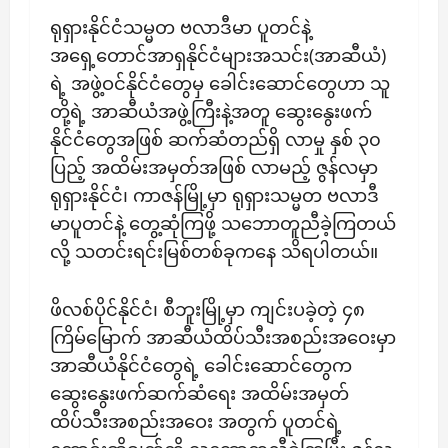
ရုရှားနိုင်ငံသမ္မတ ဗလာဒီမာ ပူတင်နဲ့
အရှေ့တောင်အာရှနိုင်ငံများအသင်း(အာဆီယံ)
ရဲ့ အဖွဲ့ဝင်နိုင်ငံတွေမှ ခေါင်းဆောင်တွေဟာ သူ
တို့ရဲ့ အာဆီယံအဖွဲ့ကြီးနဲ့အတူ ဆွေးနွေးဖက်
နိုင်ငံတွေအဖြစ် ဆက်ဆံတည်ရှိ လာမှု နှစ် ၃၀
ပြည့် အထိမ်းအမှတ်အဖြစ် လာမည့် ဇွန်လမှာ
ရုရှားနိုင်ငံ၊ ကာဇန်မြို့မှာ ရုရှားသမ္မတ ဗလာဒီ
မာပူတင်နဲ့ တွေ့ဆုံကြဖို့ သဘောတူညီခဲ့ကြတယ်
လို့ သတင်းရင်းမြစ်တစ်ခုကနေ သိရပါတယ်။
ဖိလစ်ပိုင်နိုင်ငံ၊ စီဘူးမြို့မှာ ကျင်းပခဲ့တဲ့ ၄၈
ကြိမ်မြောက် အာဆီယံထိပ်သီးအစည်းအဝေးမှာ
အာဆီယံနိုင်ငံတွေရဲ့ ခေါင်းဆောင်တွေက
ဆွေးနွေးဖက်ဆက်ဆံရေး အထိမ်းအမှတ်
ထိပ်သီးအစည်းအဝေး အတွက် ပူတင်ရဲ့