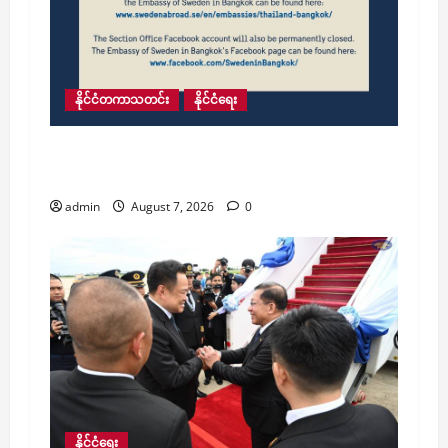
နိုင်ငံတကာသတင်း
နိုင်ငံရေး
ရန်ကုန်မြို့ရှိ ဆွီဒင်သံရုံး၏ သံရုံးခွဲအား ယနေ့
အပြီးတိုင်ပိတ်သိမ်း
admin
August 7, 2026
0
နိုင်ငံရေး