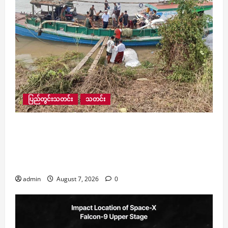
ပြည်တွင်းသတင်း
သတင်း
ရေဘေးသင့်ပြည်သူ ၄၀,၀၀၀ ကျော်အတွက် ကူညီ
ထောက်ပံ့မှုများ ဆက်လက်ဆောင်ရွက်နေပြီး ကျပ်
၁၄၆ သန်းကျော် ထောက်ပံ့ပေးထားသလို ဆက်သွယ်
ရေးဝန်ဆောင်မှုလည်း ၃၅ ရာခိုင်နှုန်း ပြန်လည်ရရှိ
admin
August 7, 2026
0