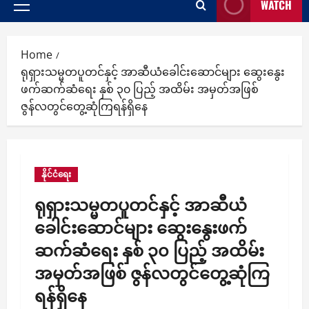
WATCH
Primary
Menu
Home
ရုရှားသမ္မတပူတင်နှင့် အာဆီယံခေါင်းဆောင်များ ဆွေးနွေး
ဖက်ဆက်ဆံရေး နှစ် ၃၀ ပြည့် အထိမ်း အမှတ်အဖြစ်
ဇွန်လတွင်တွေ့ဆုံကြရန်ရှိနေ
နိုင်ငံရေး
ရုရှားသမ္မတပူတင်နှင့် အာဆီယံ
ခေါင်းဆောင်များ ဆွေးနွေးဖက်
ဆက်ဆံရေး နှစ် ၃၀ ပြည့် အထိမ်း
အမှတ်အဖြစ် ဇွန်လတွင်တွေ့ဆုံကြ
ရန်ရှိနေ