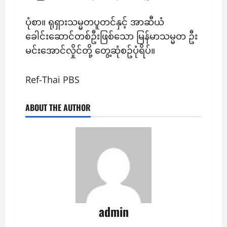
ပုံစာ။ ရုရှားသမ္မတပူတင်နှင့် အာဆီယံ
ခေါင်းဆောင်တစ်ဦးဖြစ်သော မြန်မာသမ္မတ ဦး
မင်းအောင်လှိုင်တို့ တွေ့ဆုံစဥ်ပုံရိပ်။
Ref-Thai PBS
ABOUT THE AUTHOR
admin