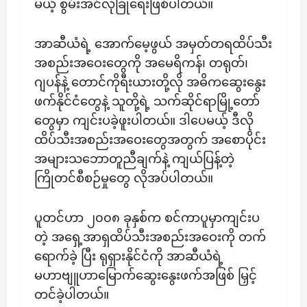
မယ့် စွမ်းအင်လုံခြုံရေးဖြစ်ပါတယ်။
အာဆီယံရဲ့ အောက်မေ့ဖွယ် အမှတ်တရထိပ်သီး
အစည်းအဝေးတွေကို အမေရိကန်၊ တရုတ်၊
ဂျပန်နဲ့ တောင်ကိုရီးယားတို့လို အဓိကဆွေးနွေး
ဖက်နိုင်ငံတွေနဲ့ သူတို့ရဲ့ သက်ဆိုင်ရာမြို့တော်
တွေမှာ ကျင်းပခဲ့ဖူးပါတယ်။ ဒါပေမယ့် ဒီလို
ထိပ်သီးအစည်းအဝေးတွေအတွက် အစောပိုင်း
အများသဘောတူညီချက်နဲ့ ကျယ်ပြန့်တဲ့
ကြိုတင်စီစဉ်မှုတွေ လိုအပ်ပါတယ်။
ပူတင်ဟာ ၂၀၀၈ ခုနှစ်က စင်ကာပူမှာကျင်းပ
တဲ့ အရှေ့အာရှထိပ်သီးအစည်းအဝေးကို တက်
ရောက်ခဲ့ ပြီး ရုရှားနိုင်ငံကို အာဆီယံရဲ့
မဟာဗျူဟာမြောက်ဆွေးနွေးဖက်အဖြစ် မြှင့်
တင်ခဲ့ပါတယ်။