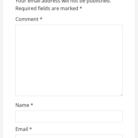
g
Your email address will not be published.
Required fields are marked
*
a
Comment
*
t
i
o
n
Name
*
Email
*