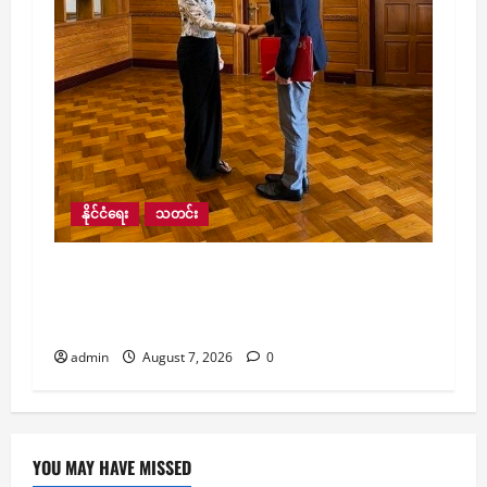
နိုင်ငံရေး
သတင်း
ဒေါ်အောင်ဆန်းစုကြည်ကို ICRC နှင့် တွေ့ခွင့်
ပေးမှုအပေါ် ကြိုဆို၊ ပြန်လွှတ်ပေးရန်လည်း အ
မေရိကန်နှင့် အာဆီယံဥက္ကဋ္ဌ တောင်းဆို
admin
August 7, 2026
0
YOU MAY HAVE MISSED