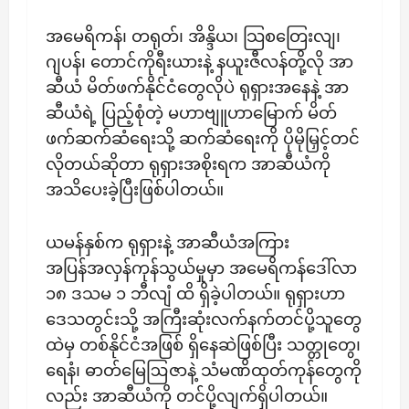
အမေရိကန်၊ တရုတ်၊ အိန္ဒိယ၊ သြစတြေးလျ၊
ဂျပန်၊ တောင်ကိုရီးယားနဲ့ နယူးဇီလန်တို့လို အာ
ဆီယံ မိတ်ဖက်နိုင်ငံတွေလိုပဲ ရုရှားအနေနဲ့ အာ
ဆီယံရဲ့ ပြည့်စုံတဲ့ မဟာဗျူဟာမြောက် မိတ်
ဖက်ဆက်ဆံရေးသို့ ဆက်ဆံရေးကို ပိုမိုမြှင့်တင်
လိုတယ်ဆိုတာ ရုရှားအစိုးရက အာဆီယံကို
အသိပေးခဲ့ပြီးဖြစ်ပါတယ်။
ယမန်နှစ်က ရုရှားနဲ့ အာဆီယံအကြား
အပြန်အလှန်ကုန်သွယ်မှုမှာ အမေရိကန်ဒေါ်လာ
၁၈ ဒသမ ၁ ဘီလျံ ထိ ရှိခဲ့ပါတယ်။ ရုရှားဟာ
ဒေသတွင်းသို့ အကြီးဆုံးလက်နက်တင်ပို့သူတွေ
ထဲမှ တစ်နိုင်ငံအဖြစ် ရှိနေဆဲဖြစ်ပြီး သတ္တုတွေ၊
ရေနံ၊ ဓာတ်မြေဩဇာနဲ့ သံမဏိထုတ်ကုန်တွေကို
လည်း အာဆီယံကို တင်ပို့လျက်ရှိပါတယ်။