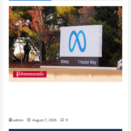
နိုင်ငံတကာသတင်း
ကလေးသူငယ်များ လိင်ပိုင်းဆိုင်ရာ ခေါင်းပုံဖြတ်ခံ
ရအောင် လမ်းဖွင့်ပေးမှုအတွက် Facebook ၏ မိခင်
ကုမ္ပဏီ Meta ကို ဒေါ်လာ ၅၆၇ သန်း ထပ်မံပေးလျော်
ရန် အမိန့်ချ
admin
August 7, 2026
0