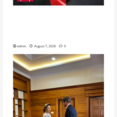
ထိုင်းနိုင်ငံမှ ပြန်လည်ထွက်ခွာလာသည့်
နိုင်ငံတော်သမ္မတဦးမင်းအောင်လှိုင်ဦးဆောင်
သော မြန်မာကိုယ်စားလှယ်အဖွဲ့အား ထိုင်း
ဝန်ကြီးချုပ်ကိုယ်တိုင် လိုက်လံ ပို့ဆောင်
နှုတ်ဆက်
admin
August 7, 2026
0