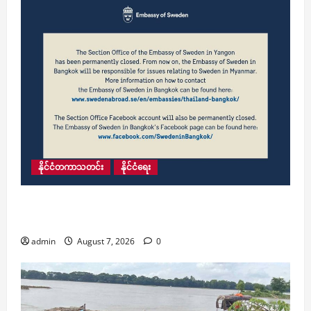
နိုင်ငံတကာသတင်း
နိုင်ငံရေး
ရန်ကုန်မြို့ရှိ ဆွီဒင်သံရုံး၏ သံရုံးခွဲအား ယနေ့
အပြီးတိုင်ပိတ်သိမ်း
admin
August 7, 2026
0