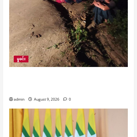
မှုခင်း
KG တန်း တက်နေသော အသက် ၆ နှစ်အရွယ်
မိန်းကလေးငယ်ကို နားကပ်ဖြုတ်ကာ သတ်ဖြတ်ခဲ့သူ
ကို ဖမ်းမိ
admin
August 9, 2026
0