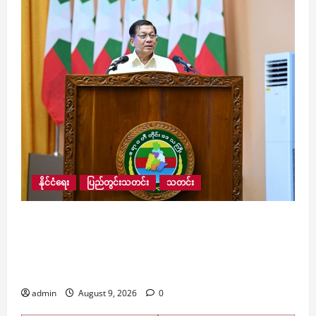
နိုင်ငံရေး
ပြည်တွင်းသတင်း
သတင်း
လေးမျက်နှာမြို့နယ်အတွင်းရှိ ရေဘေးဒဏ်သင့်
ဒေသများ ကူညီကယ်ဆယ်ရေးနှင့် ပြန်လည်
ထူထောင်ရေးအတွက် စေတနာရှင်၊ အလှူရှင်များက
ကျပ် ၂၃ ဘီလီယံကျော် လှူဒါန်း
admin
August 9, 2026
0