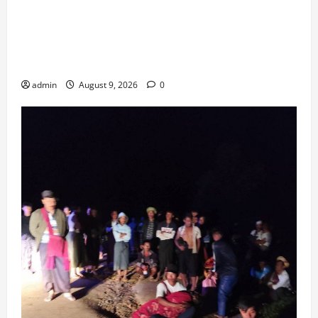
ထိုင်းနိုင်ငံတွင် အလုပ်ထုတ်ခံရသည့် ဆရာဟောင်း
တစ်ဦးက သေနတ်ဖြင့် ခြိမ်းခြောက်သဖြင့်
စာသင်ကျောင်းတစ်ကျောင်း အွန်လိုင်းသင်ကြားရေး
သို့ ယာယီ ပြောင်းလဲ
admin
August 9, 2026
0