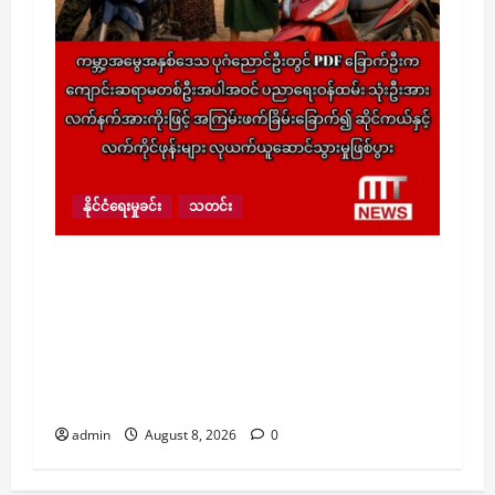
နိုင်ငံရေးမှုခင်း
သတင်း
ကမ္ဘာ့အမွေအနှစ်ဒေသ ပုဂံညောင်ဦးတွင် PDF
ခြောက်ဦးက ကျောင်းဆရာမတစ်ဦးအပါအဝင်
ပညာရေးဝန်ထမ်း သုံးဦးအား လက်နက်အားကိုး
ဖြင့် အကြမ်းဖက်ခြိမ်းခြောက်၍ ဆိုင်ကယ်နှင့်
လက်ကိုင်ဖုန်းများ လုယက်ယူဆောင်သွားမှု
ဖြစ်ပွား
admin
August 8, 2026
0