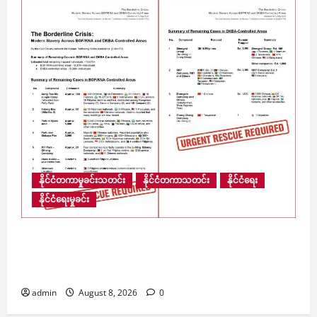
နိုင်ငံတကာမှုခင်းသတင်း
နိုင်ငံတကာသတင်း
နိုင်ငံရေး
နိုင်ငံရေးမှုခင်း
​မြန်မာ့နယ်စပ်ရှိ ကျားဖြန့် အွန်လိုင်းငွေလိမ်ဂိုဏ်းဝင်း
များအတွင်း လူပေါင်း ၁၃,၆၇၀ ကျော် ဆက်လက်
ပိတ်မိနေ
admin
August 8, 2026
0