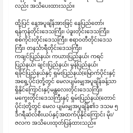
လည်း အသိပေးထားသည်။
ထို့ပြင် နေ့အပူချိန်အားဖြင့် နေပြည်တော်၊
ရန်ကုန်တိုင်းဒေသကြီး၊ ပဲခူးတိုင်းဒေသကြီး၊
စစ်ကိုင်းတိုင်းဒေသကြီး၊ ဧရာဝတီတိုင်းဒေသ
ကြီး၊ တနင်္သာရီတိုင်းဒေသကြီး၊
ကချင်ပြည်နယ်၊ ကယားပြည်နယ်၊ ကရင်
ပြည်နယ်၊ ချင်းပြည်နယ်၊ မွန်ပြည်နယ်၊
ရခိုင်ပြည်နယ်နှင့် ရှမ်းပြည်နယ်(မြောက်ပိုင်းနှင့်
အရှေ့ပိုင်း)တို့တွင် မေလပျမ်းမျှအပူချိန်ခန့်သာ
ရှိနိုင်ကြောင်းနှင့်မန္တလေးတိုင်းဒေသကြီး၊
မကွေးတိုင်းဒေသကြီးနှင့် ရှမ်းပြည်နယ်(တောင်
ပိုင်း)တို့တွင် မေလ ပျမ်းမျှအပူချိန်၏၁ ဒသမ ၅
ဒီဂရီဆဲလ်စီးယပ်နှင့်အထက်ပိုနိုင်ကြောင်း မိုး/
ဇလက အသိပေးထုတ်ပြန်ထားသည်။