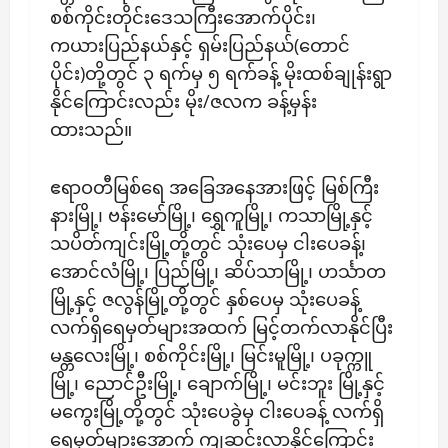
စစ်ကိုင်းတိုင်းဒေသကြီးအောက်ပိုင်း၊
ကယားပြည်နယ်နှင့် ရှမ်းပြည်နယ်(တောင်
ပိုင်း)တို့တွင် ၃ ရက်မှ ၅ ရက်ခန့် မိုးထစ်ချုန်းရွာ
နိုင်ကြောင်းလည်း မိုး/ဇလက ခန့်မှန်း
ထားသည်။
ဧရာဝတီမြစ်ရေ အခြေအနေအားဖြင့် မြစ်ကြီး
နားမြို့၊ ဗန်းမော်မြို့၊ ရွှေကူမြို့၊ ကသာမြို့နှင့်
သပိတ်ကျင်းမြို့တို့တွင် သုံးပေမှ ငါးပေခန့်၊
အောင်လံမြို့၊ ပြည်မြို့၊ ဆိပ်သာမြို့၊ ဟင်္သာတ
မြို့နှင့် ဇလွန်မြို့တို့တွင် နှစ်ပေမှ သုံးပေခန့်
လက်ရှိရေမှတ်များအထက် မြင့်တက်လာနိုင်ပြီး
မန္တလေးမြို့၊ စစ်ကိုင်းမြို့၊ မြင်းမူမြို့၊ ပခုက္ကူ
မြို့၊ ညောင်ဦးမြို့၊ ချောက်မြို့၊ မင်းဘူး မြို့နှင့်
မကွေးမြို့တို့တွင် သုံးပေခွဲမှ ငါးပေခန့် လက်ရှိ
ရေမှတ်များအောက် ကျဆင်းလာနိုင်ကြောင်း