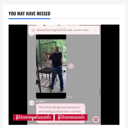
YOU MAY HAVE MISSED
နိုင်ငံတကာမှုခင်းသတင်း
နိုင်ငံတကာသတင်း