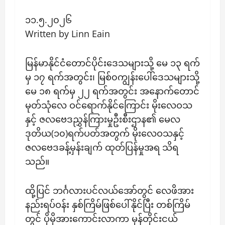
၁၁.၅.၂၀၂၆
Written by Linn Eain
မြန်မာနိုင်ငံတောင်ပိုင်းဒေသများသို့ မေ ၁၃ ရက်
မှ ၁၇ ရက်အတွင်း၊ မြစ်၀ကျွန်းပေါ်ဒေသများသို့
မေ ၁၈ ရက်မှ ၂၂ ရက်အတွင်း အနောက်တောင်
မုတ်သုံလေ ဝင်ရောက်နိုင်ကြောင်း မိုးလေဝသ
နှင့် ဇလဗေဒညွှန်ကြားမှုဦးစီးဌာန၏ မေလ
ဒုတိယ(၁၀)ရက်ပတ်အတွက် မိုးလေဝသနှင့်
ဇလဗေဒခန့်မှန်းချက် ထုတ်ပြန်မှုအရ သိရ
သည်။
ထို့ပြင် ဘင်္ဂလားပင်လယ်အော်တွင် လေဖိအား
နည်းရပ်ဝန်း နှစ်ကြိမ်ဖြစ်ပေါ်နိုင်ပြီး တစ်ကြိမ်
တွင် ပိုမိုအားကောင်းလာကာ မုန်တိုင်းငယ်