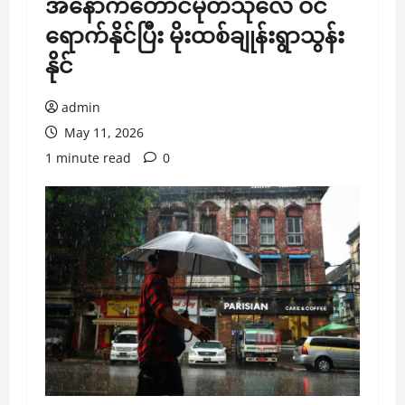
အနောက်တောင်မုတ်သုံလေ ဝင်
ရောက်နိုင်ပြီး မိုးထစ်ချုန်းရွာသွန်း
နိုင်
admin
May 11, 2026
1 minute read
0