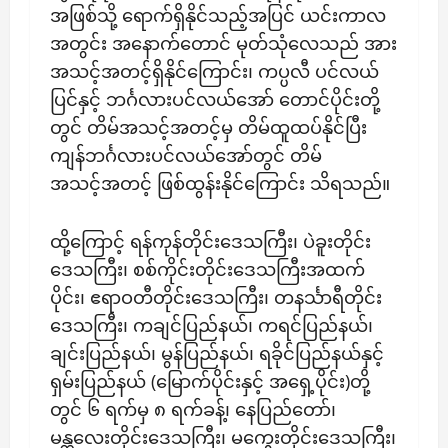
အဖြစ်သို့ ရောက်ရှိနိုင်သည့်အပြင် ယင်းကာလ
အတွင်း အနောက်တောင် မုတ်သုံလေသည် အား
အသင့်အတင့်ရှိနိုင်ကြောင်း၊ ကပ္ပလီ ပင်လယ်
ပြင်နှင့် ဘင်္ဂလားပင်လယ်အော် တောင်ပိုင်းတို့
တွင် တိမ်အသင့်အတင့်မှ တိမ်ထူထပ်နိုင်ပြီး
ကျန်ဘင်္ဂလားပင်လယ်အော်တွင် တိမ်
အသင့်အတင့် ဖြစ်ထွန်းနိုင်ကြောင်း သိရသည်။
ထို့ကြောင့် ရန်ကုန်တိုင်းဒေသကြီး၊ ပဲခူးတိုင်း
ဒေသကြီး၊ စစ်ကိုင်းတိုင်းဒေသကြီးအထက်
ပိုင်း၊ ဧရာဝတီတိုင်းဒေသကြီး၊ တနင်္သာရီတိုင်း
ဒေသကြီး၊ ကချင်ပြည်နယ်၊ ကရင်ပြည်နယ်၊
ချင်းပြည်နယ်၊ မွန်ပြည်နယ်၊ ရခိုင်ပြည်နယ်နှင့်
ရှမ်းပြည်နယ် (မြောက်ပိုင်းနှင့် အရှေ့ပိုင်း)တို့
တွင် ၆ ရက်မှ ၈ ရက်ခန့်၊ နေပြည်တော်၊
မန္တလေးတိုင်းဒေသကြီး၊ မကွေးတိုင်းဒေသကြီး၊