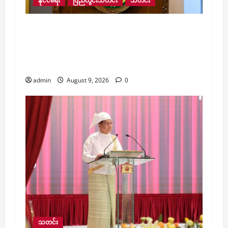
နိုင်ငံရေး
ပြည်တွင်းသတင်း
သတင်း
လေးမျက်နှာမြို့နယ်အတွင်းရှိ ရေဘေးဒဏ်သင့်
ဒေသများ ကူညီကယ်ဆယ်ရေးနှင့် ပြန်လည်
ထူထောင်ရေးအတွက် စေတနာရှင်၊ အလှူရှင်
များက ကျပ် ၂၃ ဘီလီယံကျော် လှူဒါန်း
admin
August 9, 2026
0
သတင်း