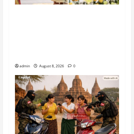
မြန်မာဦးဆောင်သည့် မြန်မာ့ကိုယ်ပိုင်
လုပ်ငန်းစဉ်ဖြင့် ငြိမ်းချမ်းရေး၊ တည်ငြိမ်ရေးနှင့်
နိုင်ငံဖွံ့ဖြိုးတိုးတက်ရေးကို ဆက်လက်ဖော်
ဆောင်သွားမည်ဖြစ်ကြောင်း နိုင်ငံတော်သမ္မတ
ဦးမင်းအောင်လှိုင်က (၅၉) နှစ်မြောက် အာဆီယံ
နှစ်ပတ်လည်နေ့တွင် အာဆီယံပြည်သူများသို့
သဝဏ်လွှာ ပေးပို့
admin
August 8, 2026
0