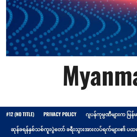
Myanma
#12 (NO TITLE)
PRIVACY POLICY
ဂျပန်ကုမ္ပဏီများက မြန်
ဆုန်ခရန်နှစ်သစ်ကူးပွဲတော် ခရီးသွားအားလပ်ရက်များ၏ ပထမနေ