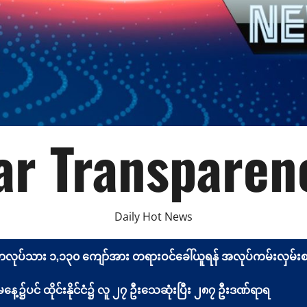
r Transparen
Daily Hot News
မာလုပ်သား ၁,၁၃၀ ကျော်အား တရားဝင်ခေါ်ယူရန် အလုပ်ကမ်းလှမ်းစာ 
့၌ပင် ထိုင်းနိုင်ငံ၌ လူ ၂၇ ဦးသေဆုံးပြီး ၂၈၇ ဦးဒဏ်ရာရ