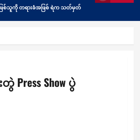
ွန်းဖြစ်သူကို တရားခံအဖြစ် ရဲက သတ်မှတ်
ဲ Press Show ပွဲ