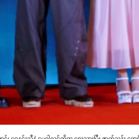
 ဝေနှင်းသီနဲ့ မေဝါလွင်တို့က ရေးသားပြီး ဇာတ်ညွှန်း ကျော်ကျ