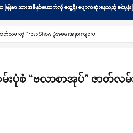
နေသော မြန်မာ သားအမိနှစ်ယောက်ကို တွေ့ရှိ၊ ပျောက်ဆုံးနေသည့် ခင်ပ
ဇာတ်လမ်းတွဲ Press Show ပွဲအခမ်းအနားကျင်းပ
းပုံစံ “ဗလာစာအုပ်” ဇာတ်လမ်းတွ