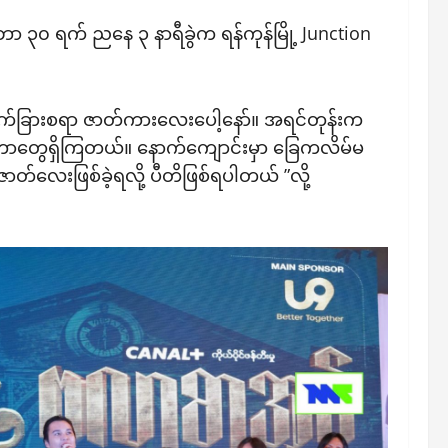
 ၃၀ ရက် ညနေ ၃ နာရီခွဲက ရန်ကုန်မြို့ Junction
က်ခြားစရာ ဇာတ်ကားလေးပေါ့နော်။ အရင်တုန်းက
ကြတာတွေရှိကြတယ်။ နောက်ကျောင်းမှာ ခြေကလိမ်မ
်လေးဖြစ်ခဲ့ရလို့ ပီတိဖြစ်ရပါတယ် ”လို့