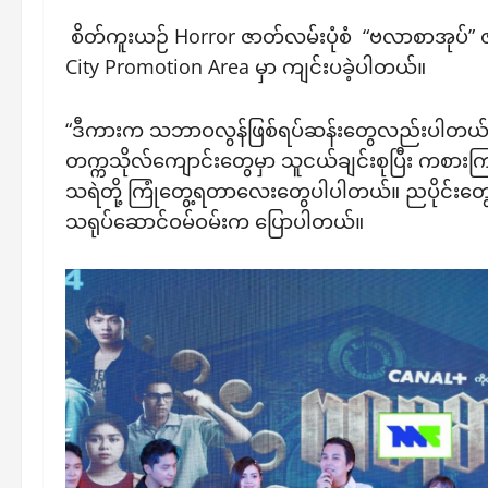
စိတ်ကူးယဉ် Horror ဇာတ်လမ်းပုံစံ “ဗလာစာအုပ်” ဇ
City Promotion Area မှာ ကျင်းပခဲ့ပါတယ်။
“ဒီကားက သဘာဝလွန်ဖြစ်ရပ်ဆန်းတွေလည်းပါတယ်။ ခ
တက္ကသိုလ်ကျောင်းတွေမှာ သူငယ်ချင်းစုပြီး ကစား
သရဲတို့ ကြုံတွေ့ရတာလေးတွေပါပါတယ်။ ညပိုင်းတွေပ
သရုပ်ဆောင်ဝမ်ဝမ်းက ပြောပါတယ်။