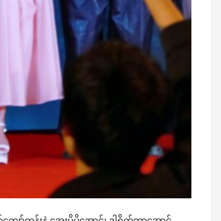
ော်ထွန်းနဲ့ အေးမို့မို့အောင်၊ ဒါရိုက်တာအောင်