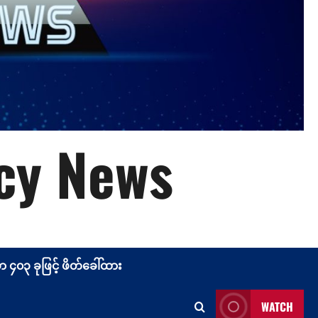
cy News
၄၀၃ ခုဖြင့် ဖိတ်ခေါ်ထား
WATCH