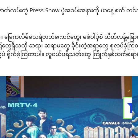
ာတ်လမ်းတွဲ Press Show ပွဲအခမ်းအနားကို ယနေ့ စက် တင်ဘာ
ြေကလိမ်မသရဲဇာတ်ကောင်တွေ၊ မဖဲဝါပုံစံ ထိတ်လန့်ခြော
ကြတွေရှိသလို ဆရာ၊ ဆရာမတွေ ခိုင်းတဲ့အရာတွေ စုလုပ်ခဲ့
ဲ ရိုက်ခဲ့ကြတာပါ။ လူငယ်ပရိသတ်တွေ ကြိုက်နှစ်သက်စရာဇာတ