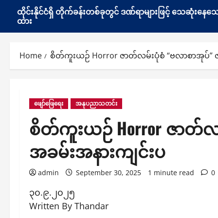
ထိုင်းနိုင်ငံရှိ တိုက်ခန်းတစ်ခုတွင် ဒဏ်ရာများဖြင့် သေဆုံး
ထား
Home
စိတ်ကူးယဉ် Horror ဇာတ်လမ်းပုံစံ “ဗလာစာအုပ်” 
ဖျော်ဖြေရေး
အနုပညာသတင်း
စိတ်ကူးယဉ် Horror ဇာတ်လမ်
အခမ်းအနားကျင်းပ
admin
September 30, 2025
1 minute read
0
၃၀.၉.၂၀၂၅
Written By Thandar