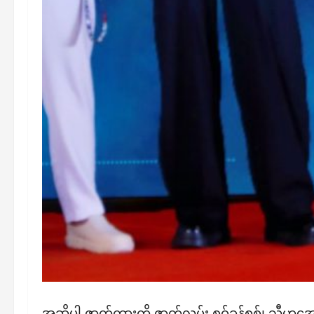
အဆိုပါ ဇာတ်ကားကို ဇာတ်လမ်း စဝ်ခွန်စစ်၊ သီဟအောင်၊