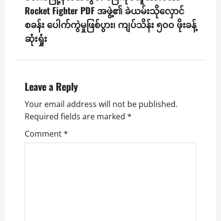
n
Rocket Fighter PDF အဖွဲ့၏ ခဲယမ်းသိုလှောင်
စခန်း ပေါက်ကွဲမှုဖြစ်ပွား၊ ကျပ်သိန်း ၅၀၀ ဖိုးခန့်
a
ဆုံးရှုံး
v
i
Leave a Reply
g
Your email address will not be published.
a
Required fields are marked
*
t
Comment
*
i
o
n