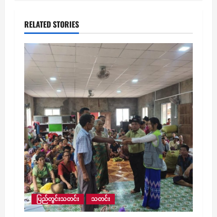
RELATED STORIES
ပြည်တွင်းသတင်း
သတင်း