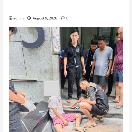
ရှောင်စခန်း (၁၈) ခု ဖွင့်လှစ်ထားပြီး ငါးသိုင်းချောင်း
မြို့တွင် ရေဘေးရှောင်စခန်း (၅)ခု ထပ်မံဖွင့်လှစ်
admin
August 9, 2026
0