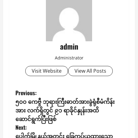
admin
Administrator
Visit Website
View All Posts
P
Previous:
၅၀၀ ကေဗွီ ဘုရားကြီးဓာတ်အားခွဲရုံစီမံကိန်း
o
အား လက်ရှိတွင် ၉၁ ရာခိုင်နှုန်းအထိ
s
ဆောင်ရွက်ပြီးဖြစ်
Next:
t
ပေါက်မြို့နယ်အတွင်း ခြေကုပ်ယူထားသော