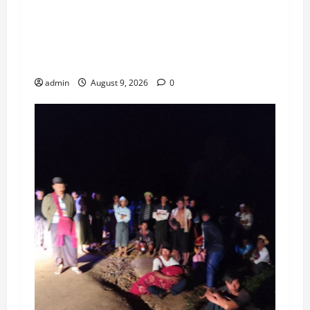
ရေဘေးကြောင့် ရေကြည်မြို့နယ်တွင် ယာယီ
ရေဘေးရှောင်စခန်း (၁၈) ခု ဖွင့်လှစ်ထားပြီး
ငါးသိုင်းချောင်းမြို့တွင် ရေဘေးရှောင်စခန်း
(၅)ခု ထပ်မံဖွင့်လှစ်
admin
August 9, 2026
0