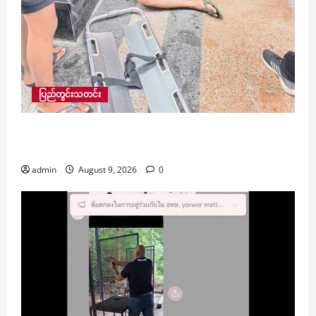
ပြည်တွင်းသတင်း
အမျိုးသားတစ်ဦး ထိုင်နေရာမှ လဲကျသေဆုံးမှု Time
City ရှေ့တွင် ယနေ့ ဖြစ်ပွား
admin
August 9, 2026
0