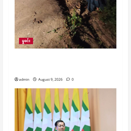
မှုခင်း
KG တန်း တက်နေသော အသက် ၆ နှစ်အရွယ်
မိန်းကလေးငယ်ကို နားကပ်ဖြုတ်ကာ သတ်ဖြတ်
ခဲ့သူကို ဖမ်းမိ
admin
August 9, 2026
0