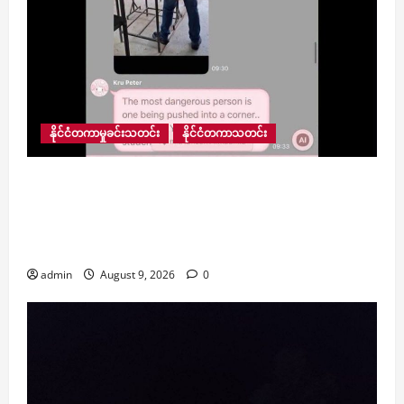
နိုင်ငံတကာမှုခင်းသတင်း
နိုင်ငံတကာသတင်း
ထိုင်းနိုင်ငံတွင် အလုပ်ထုတ်ခံရသည့် ဆရာဟောင်း
တစ်ဦးက သေနတ်ဖြင့် ခြိမ်းခြောက်သဖြင့်
စာသင်ကျောင်းတစ်ကျောင်း အွန်လိုင်းသင်ကြားရေး
သို့ ယာယီ ပြောင်းလဲ
admin
August 9, 2026
0