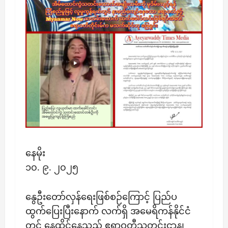
နေမိုး
၁၀. ၉. ၂၀၂၅
နွေဦးတော်လှန်ရေးဖြစ်စဉ်ကြောင့် ပြည်ပ
ထွက်ပြေးပြီးနောက် လက်ရှိ အမေရိကန်နိုင်ငံ
တွင် နေထိုင်နေသည့် ဧရာဝတီသတင်းဌာန၊