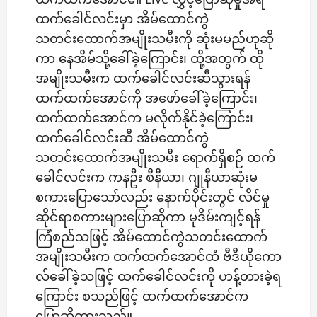
ထက်ခေါင်လင်းမှာ အိမ်ထောင်ကွဲ
သတင်းထောက်အမျိုးသမီးကို ဆုံးမမည်ဟုဆို
ကာ နေအိမ်သို့ခေါ်ခဲ့ကြောင်း၊ ထို့အတွက် ထို
အမျိုးသမီးက ထက်ခေါင်လင်းဆီသွားရန်
ထက်ထက်အောင်ကို အဖော်ခေါ်ခဲ့ကြောင်း၊
ထက်ထက်အောင်က မလိုက်နိုင်ခဲ့ကြောင်း၊
ထက်ခေါင်လင်းဆီ အိမ်ထောင်ကွဲ
သတင်းထောက်အမျိုးသမီး ရောက်ရှိစဉ် ထက်
ခေါင်လင်းက ကနဦး စီနီယာ၊ ဂျုနီယာဆုံးမ
စကားပြောသော်လည်း နောက်ပိုင်းတွင် လိင်မှု
ဆိုင်ရာစကားများပြောဆိုကာ မုဒိမ်းကျင့်ရန်
ကြံစည်သဖြင့် အိမ်ထောင်ကွဲသတင်းထောက်
အမျိုးသမီးက ထက်ထက်အောင်ထံ ဗီဒီယိုကော
လ်ခေါ်ခဲ့‌သဖြင့် ထက်ခေါင်လင်းကို ဟန့်တားခဲ့ရ
ကြောင်း စသည်ဖြင့် ထက်ထက်အောင်က
ပြောဆိုထားသည်။