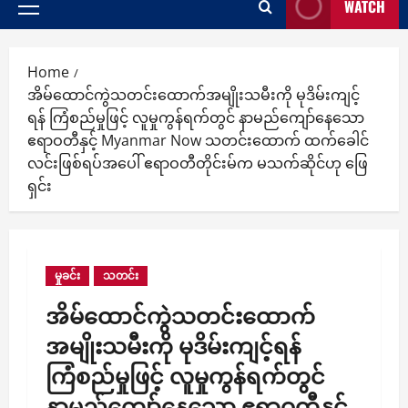
WATCH
Primary
Menu
Home
အိမ်ထောင်ကွဲသတင်းထောက်အမျိုးသမီးကို မုဒိမ်းကျင့်
ရန် ကြံစည်မှုဖြင့် လူမှုကွန်ရက်တွင် နာမည်ကျော်နေသော
ဧရာဝတီနှင့် Myanmar Now သတင်းထောက် ထက်ခေါင်
လင်းဖြစ်ရပ်အပေါ် ဧရာဝတီတိုင်းမ်က မသက်ဆိုင်ဟု ‌ဖြေ
ရှင်း
မှုခင်း
သတင်း
အိမ်ထောင်ကွဲသတင်းထောက်
အမျိုးသမီးကို မုဒိမ်းကျင့်ရန်
ကြံစည်မှုဖြင့် လူမှုကွန်ရက်တွင်
နာမည်ကျော်နေသော ဧရာဝတီနှင့်