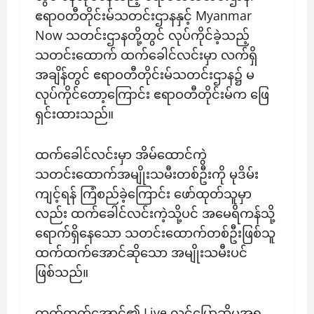
ဧရာဝတီတိုင်းမ်သတင်းဌာနနှင့် Myanmar
Now သတင်းဌာနတို့တွင် လုပ်ကိုင်ခဲ့သည့်
သတင်းထောက် ထက်ခေါင်လင်းမှာ လက်ရှိ
အချိန်တွင် ဧရာဝတီတိုင်းမ်သတင်းဌာန၌ မ
လုပ်ကိုင်တော့ကြောင်း ဧရာဝတီတိုင်းမ်က ‌‌ဖြေ
ရှင်းထားသည်။
ထက်ခေါင်လင်းမှာ အိမ်ထောင်ကွဲ
သတင်းထောက်အမျိုးသမီးတစ်ဦးကို မုဒိမ်း
ကျင့်ရန် ကြံစည်ခဲ့ကြောင်း ဖော်ထုတ်သူမှာ
လည်း ထက်ခေါင်လင်းကဲ့သို့ပင် အမေရိကန်သို့
ရောက်ရှိနေသော သတင်းထောက်တစ်ဦးဖြစ်သူ
ထက်ထက်အောင်ဆိုသော အမျိုးသမီးပင်
ဖြစ်သည်။
ထက်ထက်အောင်၏ Live လွှင့်ပြောဆိုမှုအရ