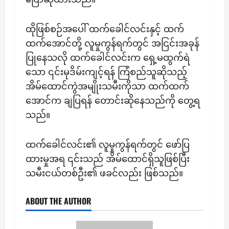
ထိုဖြစ်စဉ်အပေါ် ထက်ခေါင်လင်းနှင့် ထက်
ထက်အောင်တို့ လူမှုကွန်ရက်တွင် အငြင်းအခုန်
ပြုနေသလို ထက်ခေါင်လင်းက ရှေ့မထွက်ရဲ
သော ၎င်းမုဒိမ်းကျင့်ရန် ကြံစည်သူဆိုသည့်
အိမ်ထောင်ကွဲအမျိုးသမီးကိုသာ ထက်ထက်
အောင်က ချပြရန် တောင်းဆိုနေသည်ကို တွေ့ရ
သည်။
ထက်ခေါင်လင်း၏ လူမှုကွန်ရက်တွင် ဖော်ပြ
ထားမှုအရ ၎င်းသည် အိမ်ထောင်ရှိသူဖြစ်ပြီး
သမီးငယ်တစ်ဦး၏ ဖခင်လည်း ဖြစ်သည်။
ABOUT THE AUTHOR