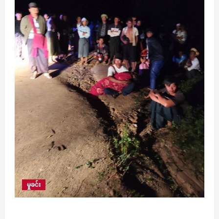
မှုခင်း
KG တန်း တက်နေသော အသက် ၆ နှစ်အရွယ်