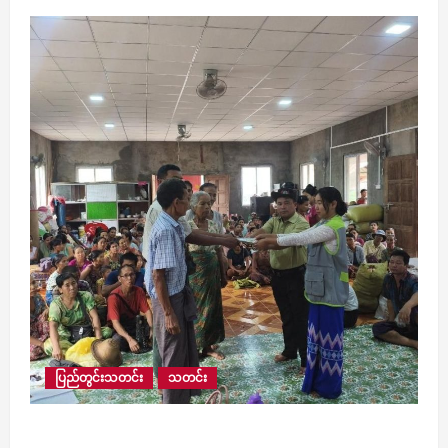
ပြည်တွင်းသတင်း
သတင်း
ရေဘေးကြောင့် ရေကြည်မြို့နယ်တွင် ယာယီရေဘေး