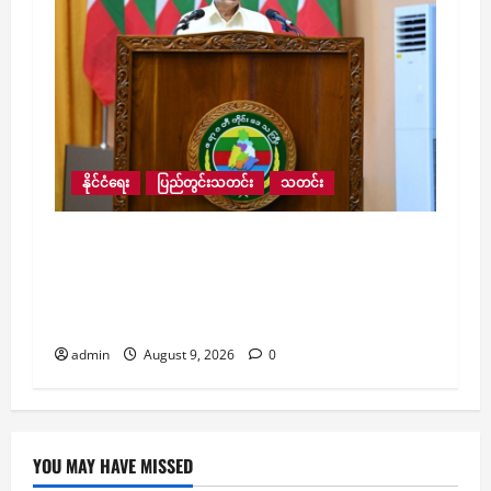
နိုင်ငံရေး
ပြည်တွင်းသတင်း
သတင်း
လေးမျက်နှာမြို့နယ်အတွင်းရှိ ရေဘေးဒဏ်သင့်
ဒေသများ ကူညီကယ်ဆယ်ရေးနှင့် ပြန်လည်
ထူထောင်ရေးအတွက် စေတနာရှင်၊ အလှူရှင်
များက ကျပ် ၂၃ ဘီလီယံကျော် လှူဒါန်း
admin
August 9, 2026
0
YOU MAY HAVE MISSED