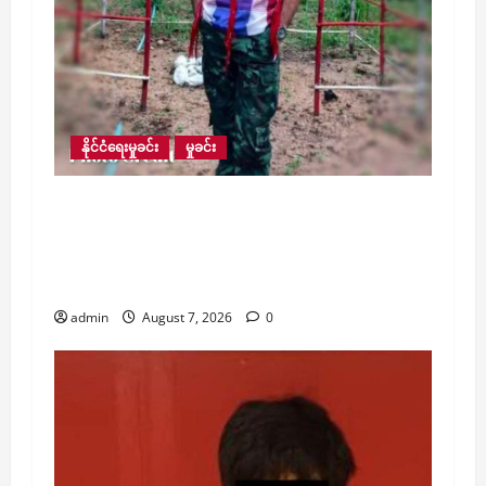
နိုင်ငံရေးမှုခင်း
မှုခင်း
ပြည်သူတစ်ဦးကို ကျပ်သိန်း ၃၀၀ ခြိမ်းခြောက်
ငွေတောင်းသည့် လောင်းလုံးပလဖအဖွဲ့ကို
ထူထောင်သူ NUG ဩဇာခံ လောင်းလုံးမြို့နယ်
လုံခြုံရေးမှူးသေဆုံးသွားပြီဖြစ်ကြောင်း သိရ
admin
August 7, 2026
0