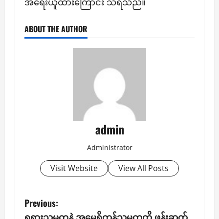
အရေးယူထားကြောင်း သိရသည်။
ABOUT THE AUTHOR
admin
Administrator
Visit Website
View All Posts
P
Previous:
ရုရှားသမ္မတနဲ့ အမေရိကန်သမ္မတတို့ ဖုန်းဆက်