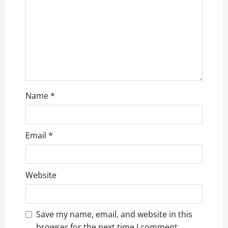
o
n
Name
*
Email
*
Website
Save my name, email, and website in this
browser for the next time I comment.