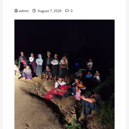
ဓားဖြင့်ထိုးသတ်မှု အေးသာယာတွင်ဖြစ်ပွား
admin
August 7, 2026
0