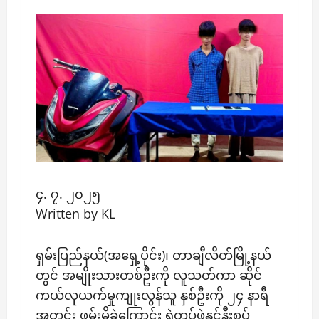
၄. ၇. ၂၀၂၅
Written by KL
ရှမ်းပြည်နယ်(အရှေ့ပိုင်း)၊ တာချီလိတ်မြို့နယ်
တွင် အမျိုးသားတစ်ဦးကို လူသတ်ကာ ဆိုင်
ကယ်လုယက်မှုကျုးလွန်သူ နှစ်ဦးကို ၂၄ နာရီ
အတွင်း ဖမ်းမိခဲ့ကြောင်း ရဲတပ်ဖွဲ့နှင့်နီးစပ်