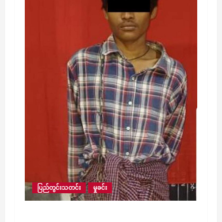
ပြည်တွင်းသတင်း
မှုခင်း
စကားများ ရန်ဖြစ်ရာမှ သူငယ်ချင်းအချင်းချင်း