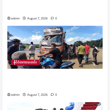
NUG ဩဇာခံ လောင်းလုံးမြို့နယ် လုံခြုံရေးမှူးသေဆုံး
သွားပြီဖြစ်ကြောင်း သိရ
admin
August 7, 2026
0
နိုင်ငံတကာသတင်း
​ဘင်္ဂလားဒေ့ရှ်တွင် ယနေ့ဖြစ်ပွားသည့် ယာဉ်
မတော်တဆမှုနှစ်ခုအတွင်း လူ ၁၅ ဦး သေဆုံးပြီး ၃၄
ဦးထက်မနည်း ဒဏ်ရာရ
admin
August 7, 2026
0