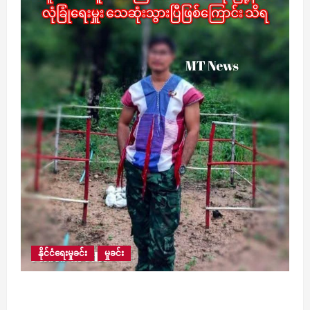
နိုင်ငံရေးမှုခင်း
မှုခင်း
ပြည်သူတစ်ဦးကို ကျပ်သိန်း ၃၀၀ ခြိမ်းခြောက်ငွေ
တောင်းသည့် လောင်းလုံးပလဖအဖွဲ့ကို ထူထောင်သူ