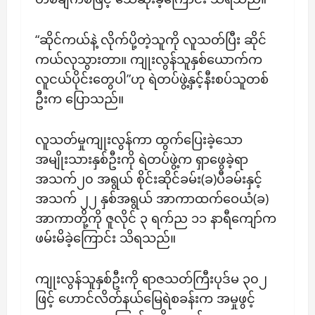
“ဆိုင်ကယ်နဲ့ လိုက်ပို့တဲ့သူကို လူသတ်ပြီး ဆိုင်
ကယ်လုသွားတာ။ ကျုးလွန်သူနှစ်ယောက်က
လူငယ်ပိုင်းတွေပါ”ဟု ရဲတပ်ဖွဲ့နှင့်နီးစပ်သူတစ်
ဦးက ပြောသည်။
လူသတ်မှုကျုးလွန်ကာ ထွက်ပြေးခဲ့သော
အမျိုးသားနှစ်ဦးကို ရဲတပ်ဖွဲ့က ရှာဖွေခဲ့ရာ
အသက်၂၀ အရွယ် စိုင်းဆိုင်ခမ်း(ခ)ပီခမ်းနှင့်
အသက် ၂၂ နှစ်အရွယ် အာကာထက်ဝေယံ(ခ)
အာကာတို့ကို ဇူလိုင် ၃ ရက်ည ၁၁ နာရီကျော်က ​
ဖမ်းမိခဲ့ကြောင်း သိရသည်။
ကျုးလွန်သူနှစ်ဦးကို ရာဇသတ်ကြီးပုဒ်မ ၃၀၂
ဖြင့် ဟောင်လိတ်နယ်မြေရဲစခန်းက အမှုဖွင့်