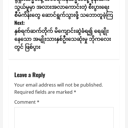
o
သွယ်မှုမှာ အလားအလာကောင်းတဲ့ စီးပွားရေး
s
စီမံကိန်းတွေ ဆောင်ရွက်သွားဖို့ သဘောတူခဲ့ကြ
Next:
t
နှစ်ရက်ဆက်တိုက် မိကျောင်းဆွဲခံရ၍ ရေချိုး
n
နေသော အမျိုးသားနှစ်ဦးသေဆုံးမှု ဘိုကလေး
တွင် ဖြစ်ပွား
a
v
i
Leave a Reply
g
Your email address will not be published.
Required fields are marked
*
a
Comment
*
t
i