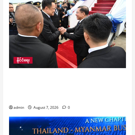
နိုင်ငံရေး
ထိုင်းနိုင်ငံမှ ပြန်လည်ထွက်ခွာလာသည့် နိုင်ငံတော်သ
မ္မတဦးမင်းအောင်လှိုင်ဦးဆောင်သော မြန်မာ
ကိုယ်စားလှယ်အဖွဲ့အား ထိုင်းဝန်ကြီးချုပ်ကိုယ်တိုင်
လိုက်လံ ပို့ဆောင် နှုတ်ဆက်
admin
August 7, 2026
0