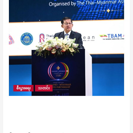
စီးပွားရေး
သတင်း
ပြီးခဲ့သည့် ၂၀၂၂ ခုနှစ်မှ စတင်ပြီး ယခုနှစ် ဇွန်လ
အထိ နှစ်နိုင်ငံကုန်သွယ်မှုပမာဏ အမေရိကန်
ဒေါ်လာ ၂၀ ဒသမ ၇၅၈ ဘီလီယံရှိခဲ့ကြောင်း
နိုင်ငံတော်သမ္မတ ဦးမင်းအောင်လှိုင် ပြောကြား