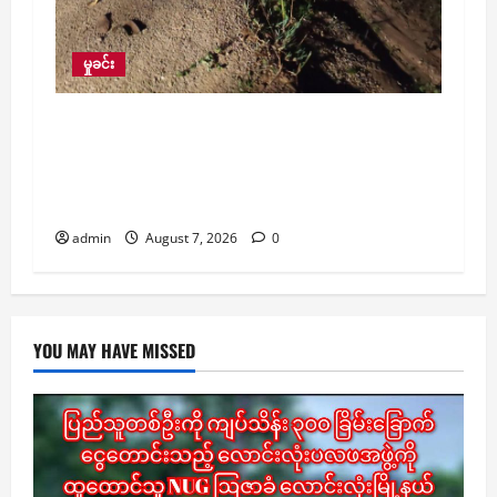
မှုခင်း
ပျောက်ဆုံးနေသော အသက် ခြောက်နှစ်အရွယ်
KG တန်းတက်နေသည့် မိန်းကလေးငယ်ကို
ရေတွင်းထဲမှာ နားကပ်မပါတော့ဘဲ အလောင်း
အဖြစ် ပြန်တွေ့မှု အောင်ပန်းတွင် ဖြစ်ပွား
admin
August 7, 2026
0
YOU MAY HAVE MISSED