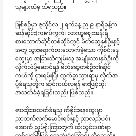
သူများထံမှ သိရသည်။
ဖြစ်စဥ်မှာ ဇူလိုင်လ ၂ ရက်နေ့ ည ၉ နာရီခန့်က
ဆန်ဆိုင်း(က)ရပ်ကွက်၊ လားဟူဈေးအနီးရှိ
စားသောက်ဆိုင်တစ်ဆိုင်တွင် မိတ်ဆွေနှစ်ဦးနှင့်
အတူ သွားရောက်စားသောက်ခဲ့သော ကိုစိုင်းနေ
ထွေးမှာ အခြားသိကျွမ်းသူ အမျိုးသားနှစ်ဦးကို
လိုက်လံပို့ဆောင်ရန် မိတ်ဆွေတစ်ဦး၏ဆိုင်
ကယ်ကို ငှားရမ်းပြီး ထွက်ခွာသွားရာမှ လိုက်အ
ပို့ခံရသူတို့က ဆိုင်ကယ်လုရန် ဓားဖြင့်ထိုး
အသတ်ခံခဲ့ရခြင်းလည်း ဖြစ်သည်။
ဓားထိုးအသတ်ခံရသူ ကိုစိုင်းနေထွေးမှာ
ညာဘက်လက်မောင်းရင်းနှင့် ညာလည်ပင်း
အောက် ညှပ်ရိုးကြားတွကိ ထိုးသွင်းဒဏ်ရာ
တစ်ချက်စီဖြင့် သေဆုံးခဲ့ကြောင်း သိရသည်။