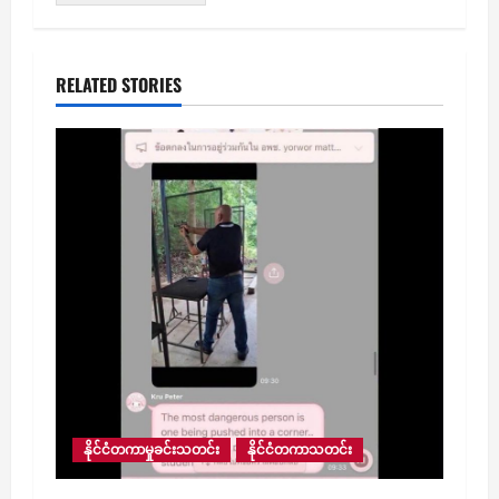
RELATED STORIES
နိုင်ငံတကာမှုခင်းသတင်း
နိုင်ငံတကာသတင်း