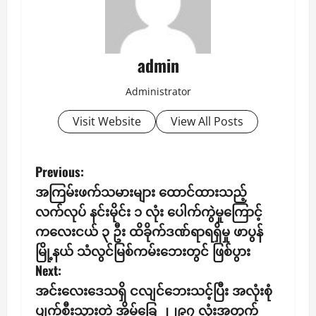
admin
Administrator
Visit Website
View All Posts
P
Previous:
အကြမ်းဖက်သမားများ ထောင်ထားသည့်
o
လက်လုပ် နင်းမိုင်း ၁ လုံး ပေါက်ကွဲမှုကြောင့်
s
ကလေးငယ် ၃ ဦး ထိခိုက်ဒဏ်ရာရရှိမှု ဖာပွန်
မြို့နယ် သံလွင်မြစ်ကမ်းဘေးတွင် ဖြစ်ပွား
t
Next:
n
အင်းလေးဒေသရှိ ငလျင်ဘေးသင့်ပြီး အလုံးစုံ
ပျက်စီးသွားတဲ့ အိမ်ခြေ ၂၂၉၇ လုံးအတွက်