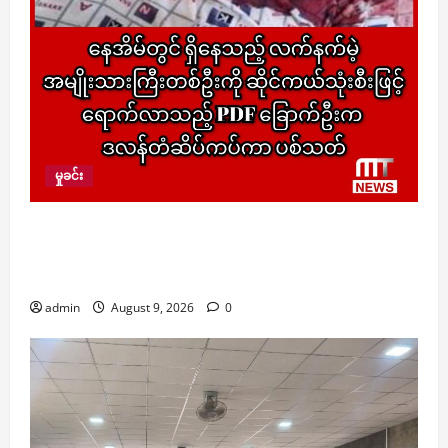
မှုခင်း
နေအိမ်တွင် ရှိနေသည့် လက်နက်မဲ့ အမျိုးသားကြီး
တစ်ဦးကို ဆိုင်ကယ်သုံးစီးဖြင့်ရောက်လာသည့် PDF
ခြောက်ဦးက ဒလန်တံဆိပ်ကပ်ကာ ပစ်သတ်
admin
August 9, 2026
0