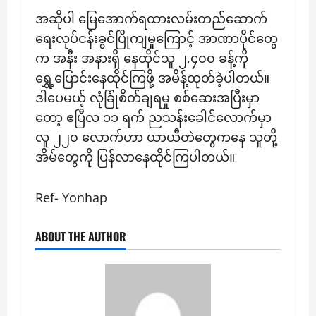
အဆိုပါ မြေအောက်ရထားလမ်းတည်ဆောက်
ရေးလုပ်ငန်းခွင်ပြိုကျမှုကြောင့် အာဏာပိုင်တွေ
က အနီး အနားရှိ နေထိုင်သူ ၂,၄၀၀ ခန့်ကို
ရွှေ့ပြောင်းနေထိုင်ကြဖို့ အမိန့်ထုတ်ခဲ့ပါတယ်။
ဒါပေမယ့် လုံခြုံစိတ်ချရမှု စစ်ဆေးအပြီးမှာ
တော့ ဧပြီလ ၁၁ ရက် ညသန်းခေါင်လောက်မှာ
လူ ၂၂၀ လောက်ဟာ ယာယီတဲတွေကနေ သူတို့
အိမ်တွေကို ပြန်လာနေထိုင်ကြပါတယ်။
Ref- Yonhap
ABOUT THE AUTHOR