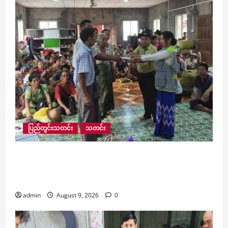
ပြည်တွင်းသတင်း
သတင်း
ရေဘေးကြောင့် ရေကြည်မြို့နယ်တွင် ယာယီရေဘေး
ရှောင်စခန်း (၁၈) ခု ဖွင့်လှစ်ထားပြီး ငါးသိုင်းချောင်း
မြို့တွင် ရေဘေးရှောင်စခန်း (၅)ခု ထပ်မံဖွင့်လှစ်
admin
August 9, 2026
0