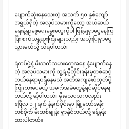
ပျောက်ဆုံးနေသေးတဲ့ အသက် ၅၀ နှစ်ကျော်
အရွယ်ရှိတဲ့ အလုပ်သမားကိုတော့ အယ်ဆယ်
ရေးနဲ့ရှာဖွေရေးခွေးတွေကိုပါ ဖြန့်ချရှာဖွေနေကြ
ပြီး စက်ယန္တရားကြီးများလည်း အသုံးပြုရှာဖွေ
သွားမယ်လို့ သိရပါတယ်။
ရဲတပ်ဖွဲ့နဲ့ မီးသတ်သမားတွေအနေ နဲ့ပျောက်နေ
တဲ့ အလုပ်သမားကို သူ့ရဲ့မိုဘိုင်းဖုန်းမှတစ်ဆင့်
ဘယ်နေရာမှာရှိနေမလဲ အတိအကျဖော်ထုတ်ဖို့
ကြိုးစားပေမယ့် အခက်အခဲတွေနဲ့ရင်ဆိုင်နေရ
တယ်လို့ ဆိုပါတယ်။ မိုးလေဝသကလည်း
ဧပြီလ ၁၂ ရက် နံနက်ပိုင်းမှာ မြို့တော်အနီး
တစ်ဝိုက် မိုးထစ်ချုန်း ရွာနိုင်တယ်လို့ ခန့်မှန်း
ထားပါတယ်။