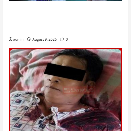
ရေဘေးသင့်ပြည်သူများ မူလ လူမှုဘဝအခြေအနေ
သို့ အမြန်ဆုံးပြန်လည်ရောက်ရှိရေး အစိုးရက
တတ်နိုင်သမျှကူညီမည်ဟု နိုင်ငံတော်သမ္မတ ပြော
ကြား
admin
August 9, 2026
0