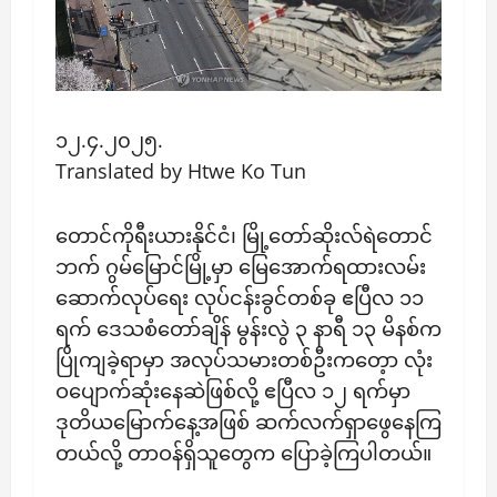
၁၂.၄.၂၀၂၅.
Translated by Htwe Ko Tun
တောင်ကိုရီးယားနိုင်ငံ၊ မြို့တော်ဆိုးလ်ရဲတောင်
ဘက် ဂွမ်မြောင်မြို့မှာ မြေအောက်ရထားလမ်း
ဆောက်လုပ်ရေး လုပ်ငန်းခွင်တစ်ခု ဧပြီလ ၁၁
ရက် ဒေသစံတော်ချိန် မွန်းလွဲ ၃ နာရီ ၁၃ မိနစ်က
ပြိုကျခဲ့ရာမှာ အလုပ်သမားတစ်ဦးကတေ့ာ လုံး
ဝပျောက်ဆုံးနေဆဲဖြစ်လို့ ဧပြီလ ၁၂ ရက်မှာ
ဒုတိယမြောက်နေ့အဖြစ် ဆက်လက်ရှာဖွေနေကြ
တယ်လို့ တာဝန်ရှိသူတွေက ပြောခဲ့ကြပါတယ်။