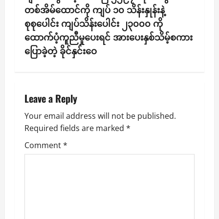
a
တစ်အိမ်ထောင်ကို ကျပ် ၁၀ သိန်းနှုန်းနဲ့
v
စုစုပေါင်း ကျပ်သိန်းပေါင်း ၂၃၀၀၀ ကို
ထောက်ပံ့ကူညီမှုပေးရင် အားပေးနှစ်သိမ့်စကား
i
ပြောခဲ့တဲ့ ခိုင်နှင်းဝေ
g
a
Leave a Reply
t
Your email address will not be published.
i
Required fields are marked
*
o
Comment
*
n