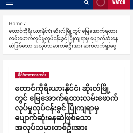
WATCH
Primary
Menu
Home
တောင်ကိုရီးယားနိုင်ငံ၊ ဆိုးလ်မြို့တွင် မြေအောက်ရထား
လမ်းဖောက်လုပ်မှုလုပ်ငန်းခွင် ပြိုကျရာမှ ပျောက်ဆုံးနေ
ဆဲဖြစ်သော အလုပ်သမားတစ်ဦးအား ဆက်လက်ရှာဖွေ
နိုင်ငံတကာသတင်း
တောင်ကိုရီးယားနိုင်ငံ၊ ဆိုးလ်မြို့
တွင် မြေအောက်ရထားလမ်းဖောက်
လုပ်မှုလုပ်ငန်းခွင် ပြိုကျရာမှ
ပျောက်ဆုံးနေဆဲဖြစ်သော
အလုပ်သမားတစ်ဦးအား