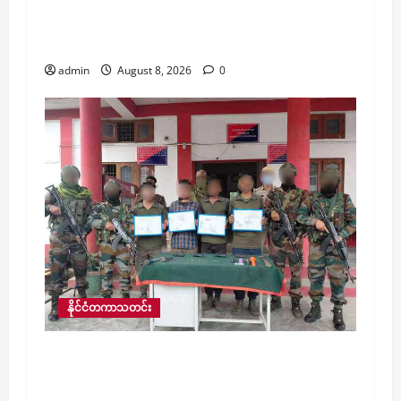
​မြန်မာ့နယ်စပ်ရှိ ကျားဖြန့် အွန်လိုင်းငွေလိမ်
ဂိုဏ်းဝင်းများအတွင်း လူပေါင်း ၁၃,၆၇၀ ကျော်
ဆက်လက်ပိတ်မိနေ
admin
August 8, 2026
0
နိုင်ငံတကာသတင်း
အိန္ဒိယတွင် အာသံလွတ်မြောက်ရေးတပ်ဦးမှ
အဖွဲ့ဝင် ၄ ဦးက အာသံရိုင်ဖယ်တပ်ဖွဲ့ထံ
လက်နက်ခဲယမ်းများနှင့်အတူ လက်နက်ချ