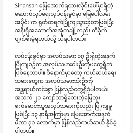
Sinansan မြေအောက်ရထားလိုင်းပေါ်မှာရှိတဲ့
ဆောက်လုပ်ရေးလုပ်ငန်းခွင်မှာ မြေပေါ်လမ်း
အပိုင်း က ရုတ်တရက်ပြိုကျသွားခဲ့တာဖြစ်ပြီး
အနီးရှိအဆောက်အအုံတချို့လည်း ထိခိုက်
ပျက်စီးခဲ့ရတယ်လို့ သိရပါတယ်။
လုပ်ငန်းခွင်မှာ အလုပ်သမား ၁၇ ဦးရှိတဲ့အနက်
ပြိုကျစဥ်က အလုပ်သမားငါးဦးကိုမတွေ့ရှိဘဲ
ဖြစ်နေတာပါ။ ဒီနောက်မှာတော့ ကယ်ဆယ်ရေး
သမားတွေက အလုပ်သမားသုံးဦးကို
အန္တရာယ်ကင်းစွာ ပြန်လည်တွေ့ရှိခဲ့ပါတယ်။
အသက် ၂၀ ကျော်သာရှိသေးတဲ့မြေတူး
စက်မောင်းသူအလုပ်သမားကိုလည်း ပြိုကျမှု
ဖြစ်ပြီး ၁၃ နာရီအကြာမှာ မြေအောက်အနက်
မီတာ ၃၀ လောက်မှာ ပြန်လည်ကယ်ဆယ် နိုင်ခဲ့
ပါတယ်။