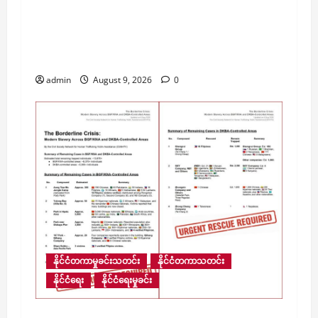
ထိုင်းနိုင်ငံတွင် အလုပ်ထုတ်ခံရသည့် ဆရာ
ဟောင်းတစ်ဦးက သေနတ်ဖြင့် ခြိမ်းခြောက်
သဖြင့် စာသင်ကျောင်းတစ်ကျောင်း အွန်လိုင်း
သင်ကြားရေးသို့ ယာယီ ပြောင်းလဲ
admin
August 9, 2026
0
နိုင်ငံတကာမှုခင်းသတင်း
နိုင်ငံတကာသတင်း
နိုင်ငံရေး
နိုင်ငံရေးမှုခင်း