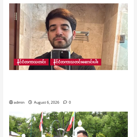
နိုင်ငံတကာသတင်း
နိုင်ငံတကာသတင်းဆောင်းပါး
လူမှုကွန်ရက်ပေါ် တိုက်ရိုက်ထုတ်လွှင့်မှုပြုလုပ်နေ
သော ဆယ်လီအမျိုးသားတစ်ဦးအား သေနတ်သမား
က ပစ်ခတ်သတ်ဖြတ်မှု မက္ကဆီကိုတွင် ဖြစ်ပွား
admin
August 6, 2026
0