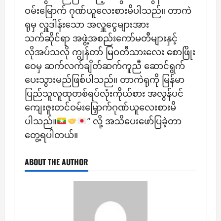
ဝမ်းမြောက် ဂုဏ်ယူလေးစားမိပါသည်။ တာကဲ
ရုမှ လှူဒါန်းသော ‌‌‌‌‌‌‌‌‌‌‌‌‌‌‌‌‌‌‌‌‌‌‌အလှူငွေများအား
သက်ဆိုင်ရာ အဖွဲ့အစည်းကော်မတီများနှင့်
လိုအပ်သလို ကျွန်တာ် မြဝတီသားလေး စောဖြိုး
ဝေမှ ဆက်လက်ချိတ်ဆက်ကူညီ ဆောင်ရွက်
ပေးသွားမည်ဖြစ်ပါသည်။ တာကဲရုကို မြန်မာ
ပြည်သူလူထုတစ်ရပ်လုံးကိုယ်စား အလွန်ပင်
ကျေးဇူးတင်ဝမ်းမြှောက်ဂုဏ်ယူလေးစားမိ
ပါသည်။
” လို့ အသိပေးဖော်ပြခဲ့တာ
တွေ့ရပါတယ်။
ABOUT THE AUTHOR