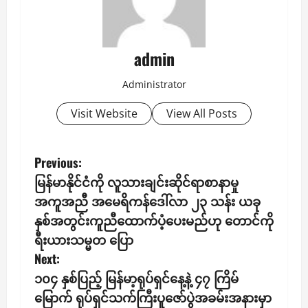
admin
Administrator
Visit Website
View All Posts
P
Previous:
မြန်မာနိုင်ငံကို လူသားချင်းဆိုင်ရာစာနာမှု
o
အကူအညီ အမေရိကန်ဒေါ်လာ ၂၃ သန်း ယခု
s
နှစ်အတွင်းကူညီထောက်ပံ့ပေးမည်ဟု တောင်ကို
ရီးယားသမ္မတ ပြော
t
Next:
n
၁၀၄ နှစ်ပြည့် မြန်မာ့ရုပ်ရှင်နေ့နဲ့ ၄၇ ကြိမ်
မြောက် ရုပ်ရှင်သက်ကြီးပူဇော်ပွဲအခမ်းအနားမှာ