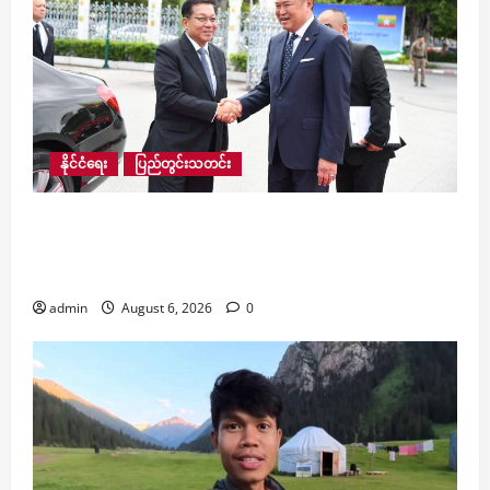
နိုင်ငံရေး
ပြည်တွင်းသတင်း
ယခုနှစ် နောက်ဆုံးသုံးလပတ်တွင် ထိုင်းလေကြောင်း
လိုင်းမှ ဗန်ကောက်–ရန်ကုန် လေကြောင်းခရီးစဉ်
ထပ်မံတိုးချဲ့ပြေးဆွဲမည်ဟု သိရ
admin
August 6, 2026
0