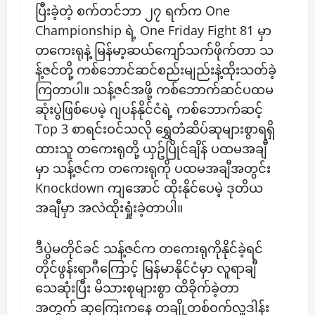
ပြီးခဲ့တဲ့ စက်တင်ဘာ ၂၇ ရက်က One
Championship ရဲ့ One Friday Fight 81 မှာ
တကေးရုနဲ့ မြန်မာ့ဆယ်ကျော်သက်ဖိုက်တာ သ
န့်ဇင်တို့ ကစ်ဘောင်ဆင်စည်းမျည်းနဲ့ထိုးသတ်ခဲ့
ကြတာပါ။ သန့်ဇင်အဖို့ ကစ်ဘောက်ဆင်ပထမ
ဆုံးပွဲဖြစ်ပေမဲ့ ဂျပန်နိုင်ငံရဲ့ ကစ်ဘောက်ဆင့်
Top 3 စာရင်းဝင်သလို ရွှေတံဆိပ်ဆုများစွာရရှိ
ထားသူ တကေးရုတို့ ယှဥ်ပြိုင်ချိန် ပထမအချီ
မှာ သန့်ဇင်က တကေးရုကို ပထမအချီအတွင်း
Knockdown ကျအောင် ထိုးနိုင်ပေမဲ့ ဒုတိယ
အချီမှာ အလဲထိုးရှုံးခဲ့တာပါ။
ဒီပွဲမတိုင်ခင် သန့်ဇင်က တကေးရုကိုနိုင်ခဲ့ရင်
တိုင်ဖွန်းရာဂီကြောင့် မြန်မာနိုင်ငံမှာ လူရာချီ
သေဆုံးပြီး မိသားစုများစွာ ထိခိုက်ခဲ့တာ
အတွက် ဆုကြေးကနေ တချို့တစ်ဝက်လှူဒါန်း