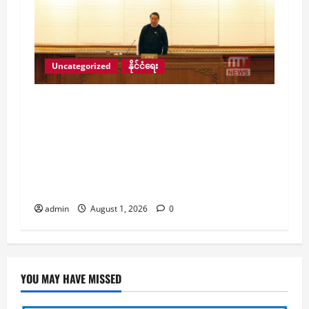
Uncategorized
နိုင်ငံရေး
နိုင်ငံတော်သမ္မတမှ ပေးပို့ထားသည့် ဖွဲ့စည်းပုံ
အခြေခံဥပဒေပြင်ဆင်ရေး အချက် ၄၃ ချက်
အား ပြည်သူ့လွှတ်တော်သို့ ရောက်ရှိသည်နှင့်
တစ်ပြိုင်နက် ဦးစားပေး ချက်ချင်းဆွေးနွေး
သွားမည်ဟု ပြည်သူ့လွှတ်တော်ဥက္ကဋ္ဌ ပြော
ကြား
admin
August 1, 2026
0
YOU MAY HAVE MISSED