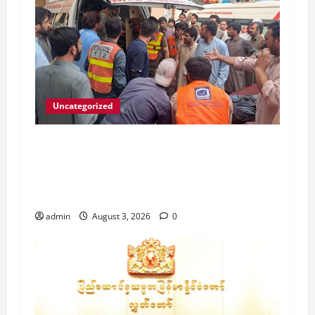
Uncategorized
ပါကစ္စတန်နိုင်ငံ၌ စစ်သွေးကြွဆန့်ကျင်ရေး
ဆန္ဒပြပွဲတွင် အသေခံဗုံးခွဲသမား၏ တိုက်ခိုက်မှု
ကြောင့် လူ ၁၄ ဦး သေဆုံး၊ အများအပြား
ဒဏ်ရာရရှိ
admin
August 3, 2026
0