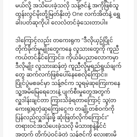
မယ်လို့ အသိပေးခဲ့သလို သန့်ဇင်နဲ့ အကိုဖြစ်သူ
ထွန်းလွင်မိုးတို့မြတ်နိုးတဲ့ One လက်အိတ်နဲ့ ရွှေ
ခါးပတ်ဆုကိုပါ လေလံတင်ခဲ့သေးတာပါ။
ဒါကြောင့်လည်း တကေးရုက “ဒီလိုယှဥ်ပြိုင်
တိုက်ခိုက်မှုမျိုးတွေကနေ လူသားတွေကို ကူညီ
ကယ်တင်နိုင်ကြောင်း၊ ကိုယ်ခံပညာလောကမှာ
ဒီလိုမျိုး လူသားဆန်တဲ့ ကူညီလိုမှုရည်ရွယ်ချက်
တွေ ဆက်လက်ဖြစ်ပေါ်နေစေလိုကြောင်း၊
ပြိုင်ပွဲမစခင်မှာ သန့်ဇင်က သူရမဲ့ဆုကြေးကနေ
သူ့အမိမြေရေဘေးနဲ့ ပျက်စီးမှုတွေအတွက်
လှူဒါန်းချင်တာ ကြားသိခဲ့ရတာကြောင့် သူ(တ
ကေးရု)ရတဲ့ဆုကြေးငွေက တချို့တစ်ဝက်ကို
ပြန်လည်လှူဒါန်းဖို့ ဆုံးဖြတ်လိုက်ကြောင်း”
တရားဝင်အသိပေးခဲ့သလို မိသားစုနဲ့နိုင်ငံ
အတွက် တိုက်ပွဲဝင်ခဲ့တဲ့ သန့်ဇင်ကို လေးစားမိ