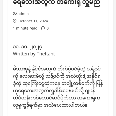
ရေဘေးအတွက် တကေးရု လှူမည်
admin
October 11, 2024
1 minute read
0
၁၁. ၁၀. ၂၀၂၄
Written by Thettant
မိသားစုနဲ့ နိုင်ငံအတွက် တိုက်ပွဲဝင်ခဲ့တဲ့ သန့်ဇင်
ကို လေးစားမိလို့ သန့်ဇင်ကို အလဲထိုးနဲ့ အနိုင်ရ
ခဲ့တဲ့ ဆုကြေးငွေထဲကနေ တချို့တစ်ဝက်ကို မြန်
မာ့ရေဘေးအတွက်လှူဒါန်းပေးမယ်လို့ ဂျပန်
ထိပ်တန်းကစ်ဘောင်ဆင်ဖိုက်တာ တကေးရုက
လူမှုကွန်ရက်မှာ အသိပေးထားပါတယ်။