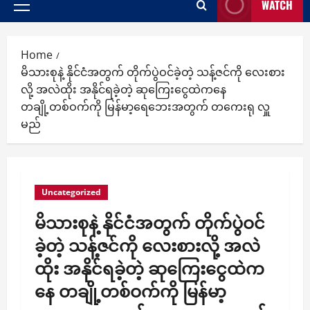
WATCH
Primary
Menu
Home
မိသားစုနဲ့ နိုင်ငံအတွက် တိုက်ပွဲဝင်ခဲ့တဲ့ သန့်ဇင်ကို လေးစား
လို့ အလဲထိုး အနိုင်ရခဲ့တဲ့ ဆုကြေးငွေထဲကနေ
တချို့တစ်ဝက်ကို မြန်မာ့ရေဘေးအတွက် တကေးရု လှူ
မည်
Uncategorized
မိသားစုနဲ့ နိုင်ငံအတွက် တိုက်ပွဲဝင်
ခဲ့တဲ့ သန့်ဇင်ကို လေးစားလို့ အလဲ
ထိုး အနိုင်ရခဲ့တဲ့ ဆုကြေးငွေထဲက
နေ တချို့တစ်ဝက်ကို မြန်မာ့