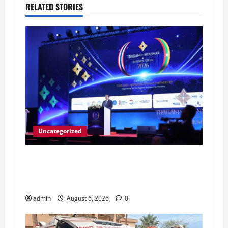
RELATED STORIES
Uncategorized
ထိုင်းနိုင်ငံနှင့် ချိတ်ဆက်ရန် ထားဝယ်စီမံကိန်း
ကို မြန်မာနိုင်ငံက ဆောင်ရွက်နေကြောင်း
နိုင်ငံတော်သမ္မတ ပြောကြား
admin
August 6, 2026
0