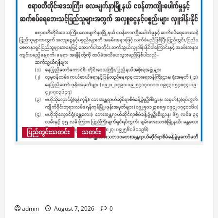
ပြည်တွင်းသတင်း
သတင်း
လေးမျက်နှာမြို့နယ်၊ ငဝန်တာကျိုးပေါက်မှုနှင့်
ဆက်စပ်ရေဘေးသင့်ပြည်သူများအတွက် အလှူငွေ
နှင့်ပစ္စည်းများ လှူဒါန်းနိုင်ပြီး အခမ်းအနားဖြင့်
လက်ခံပေးမည်ဟု ကြေညာ
admin
August 7, 2026
0