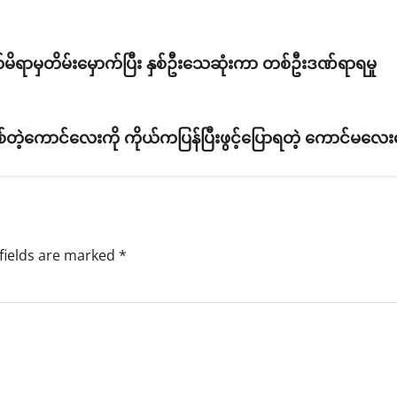
ရာမှတိမ်းမှောက်ပြီး နှစ်ဦးသေဆုံးကာ တစ်ဦးဒဏ်ရာရမှု
ျစ်တဲ့ကောင်လေးကို ကိုယ်ကပြန်ပြီးဖွင့်ပြောရတဲ့ ကောင်မ
fields are marked
*