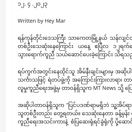
၁၂. ၄ .၂၀၂၃
Written by Hey Mar
ရန်ကုန်တိုင်းဒေသကြီး သာကေတမြို့နယ် သန်လျင်
တစ်ဦးသေဆုံးနေကြောင်း ယနေ့ ဧပြီလ ၁၂ရက်နေ့
သွားရောက်ကူညီ သယ်ဆောင်ပေးခဲ့ကြောင်း သိရသ
ရပ်ကွက်အတွင်းနေထိုင်သူ အိမ်နီးချင်းများမှ အဆိုပါအ
သင်္ကာသဖြင့် ရဲတပ်ဖွဲ့ကို အကြောင်းကြားလာရာ၊ တာ
လူမှုကူညီရေးအဖွဲ့မှ တာဝန်ရှိသူက MT News သို့ ပ
အဆိုပါတာဝန်ရှိသူက “ပြင်ပဒဏ်ရာမရှိဘဲ သူ့အိပ်ရ
သူတစ်ဦးတည်း တွေ့ရတယ်။ သေဆုံးနေတာ ခန့်မှန်း ၄ 
ကူညီရေးအသင်းကားနဲ့ စံပြဆေးရုံရင်ခွဲရုံကို ပိ