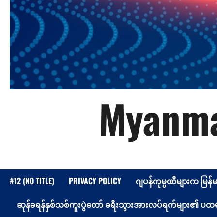
Myanma
#12 (NO TITLE)
PRIVACY POLICY
ဂျပန်ကုမ္ပဏီများက မြန်
ဆုန်ခရန်နှစ်သစ်ကူးပွဲတော် ခရီးသွားအားလပ်ရက်များ၏ ပထမနေ