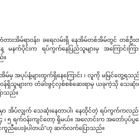
တံတားအိမ်ရာဝန်း၊ ခရေလမ်းရှိ နေအိမ်တစ်အိမ်တွင် တစ်ဦ
 မနက်ပိုင်းက ရပ်ကွက်နေပြည်သူများမှ အကြောင်းကြား
ည်။
ိမ်မှ အပုပ်နံ့များထွက်ရှိနေကြောင်း ၊ လူကို မမြင်တွေ့ရသည်မှ
ဝန်ရှိသူများက တံခါးဖွင့်လှစ်စစ်ဆေးရာမှ ယခုကဲ့သို သေဆု
ြောသည်။
ာမှာ အိပ်လျှက် သေဆုံးနေတာပါ၊ နေထိုင်တဲ့ ရပ်ကွက်ကလည်
၊ ၅ ရက်ဝန်းကျင်တော့ ရှိမယ်။ အလောင်းက အတော်ပုပ်ပွနေပြီ
ု့ဆောင်ကူညီပေးခဲ့ပါတယ်”ဟု ဆက်လက်ပြောသည်။