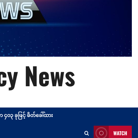
cy News
၄၀၃ ခုဖြင့် ဖိတ်ခေါ်ထား
WATCH