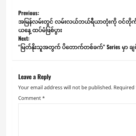
P
Previous:
အမြန်လမ်းတွင် လမ်းလယ်ဘယ်ရီယာတုံးကို ဝင်တိုက်မိ
o
ယနေ့ ထပ်မံဖြစ်ပွား
s
Next:
“မြတ်နိုးသူအတွက် ပိတောက်တစ်ခက်” Series မှာ ခ
t
n
a
Leave a Reply
v
Your email address will not be published.
Required 
Comment
*
i
g
a