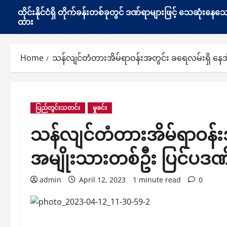
ထိုင်းနိုင်ငံရှိ တိုက်ခန်းတစ်ခုတွင် ဒဏ်ရာများဖြင့် သေဆုံး
ထား
Home
သန်လျင်တံတားအိမ်ရာဝန်းအတွင်း ခရေလမ်းရှိ နေအ
ပြည်တွင်းသတင်း
မှုခင်း
သန်လျင်တံတားအိမ်ရာဝန်းအ
အမျိုးသားတစ်ဦး ပြင်ပဒဏ
admin
April 12, 2023
1 minute read
0