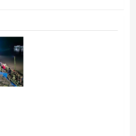
းနှင့် တာ
းပေါင်း
ရီ နေ့/ည
း၍
င်လျက်ရှိ
ကြီး