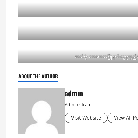
ဓာတ်ပုံ- သာကေတမြီု့နယ် လူမှုကူညီရ
ABOUT THE AUTHOR
admin
Administrator
Visit Website
View All P