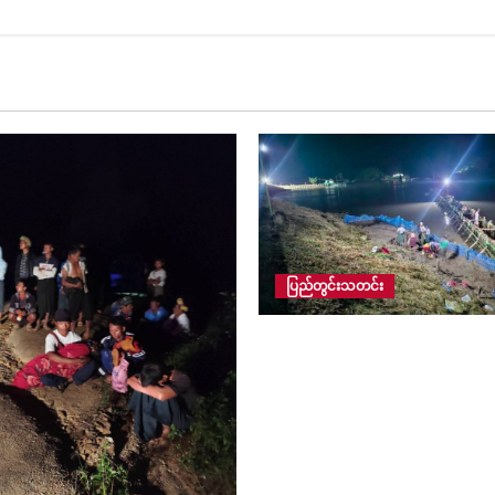
ပြည်တွင်းသတင်း
ငဝန်တာ အရေးပေါ် ပြုပြင်ရေ
ပြန်စီးခြင်းလုပ်ငန်းများကို ပူ
အင်အား ၂၆၇ ဦးဖြင့် ၂၄ နာ
အလှည့်ကျ မီးဆိုင်းများထွန်
အရှိန်အဟုန်မပျက် လုပ်ဆော
ကြောင်း ဧရာ၀တီတိုင်း ဒေသ