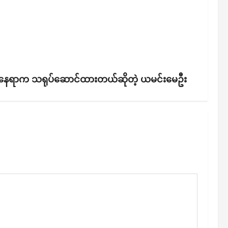
‌လေးနေရာက သရုပ်‌ဆောင်ထားတယ်ဆိုတဲ့ ယမင်းမေဦး