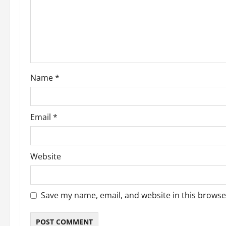
t
i
o
n
Name
*
Email
*
Website
Save my name, email, and website in this browse