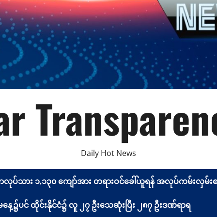
r Transparen
Daily Hot News
မာလုပ်သား ၁,၁၃၀ ကျော်အား တရားဝင်ခေါ်ယူရန် အလုပ်ကမ်းလှမ်းစာ 
့၌ပင် ထိုင်းနိုင်ငံ၌ လူ ၂၇ ဦးသေဆုံးပြီး ၂၈၇ ဦးဒဏ်ရာရ