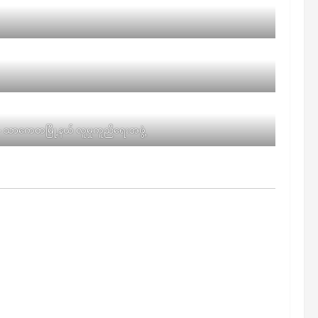
ံ- သာကေတမြီု့နယ် လူမှုကူညီရေးအဖွဲ့