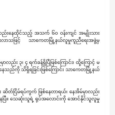
းတည်းနေထိုင်သည့် အသက် ၆၀ ဝန်းကျင် အမျိုးသား
လာသဖြင့် သာကေတမြို့နယ်လူမှုကူညီရေးအဖွဲ့မှ
ာလည်း ၃၊ ၄ ရက်ခန့်ရှိပြီဖြစ်ကြောင်း၊ ထို့ကြောင့် မ
ံးနေသည်ကို သိရှိရခြင်းဖြစ်ကြောင်း သာကေတမြို့နယ်
း ဆိတ်ငြိမ်ရပ်ကွက် ဖြစ်နေတာရယ်၊ နေအိမ်မှာလည်း
။ သေဆုံးသူရဲ့ ရုပ်အလောင်းကို အောင်နိုင်သူလူမှု