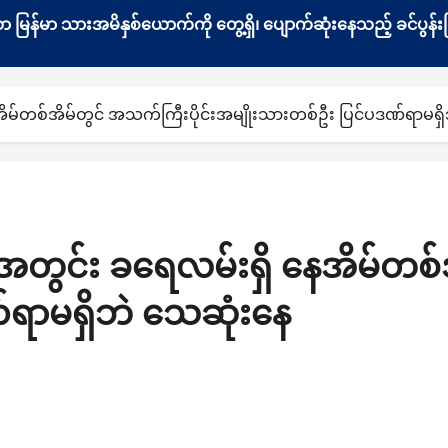
နေသော မြန်မာ သားအမိနှစ်ယောက်ကို တွေ့ရှိ၊ ပျောက်ဆုံးနေသည့် ခင်ပ
ိမ်တစ်အိမ်တွင် အသက်ကြီးပိုင်းအမျိုးသားတစ်ဦး ပြင်ပဒဏ်ရာမရှ
တွင်း ခရေလမ်းရှိ နေအိမ်တစ်အ
်ရာမရှိဘဲ သေဆုံးနေ