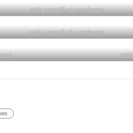
ဓာတ်ပုံ- သာကေတမြီု့နယ် လူမှုကူညီရေးအဖွဲ့
ဓာတ်ပုံ- သာကေတမြီု့နယ် လူမှုကူညီရေးအဖွဲ့
ေးအဖွဲ့
ဓာတ်ပု
osts