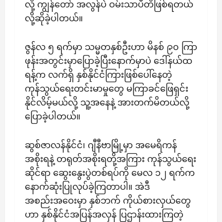
လို့ ကျွန်တော် အလွန်ပဲ ဝမ်းသာပီတိဖြစ်ရတယ်
လို့ဆိုခဲ့ပါတယ်။
ဇွန်လ ၅ ရက်မှာ သမ္မတနှစ်ဦးဟာ မိနစ် ၉၀ ကြာ
ဖုန်းအတွင်းမှာပြောခဲ့ပြီးနောက်မှာပဲ ဒေါ်နယ်ထ
ရန့်က လက်ရှိ နှစ်နိုင်ငံကြားဖြစ်ပေါ်နေတဲ့
ကုန်သွယ်ရေးတင်းမာမှုတွေ မကြာခင်ဖြေရှင်း
နိုင်လိမ့်မယ်လို့ သူ့အနေနဲ့ အားတက်မိတယ်လို့
ပြောခဲ့ပါတယ်။
ဆွစ်ဇာလန်နိုင်ငံ၊ ဂျီနီဗာမြို့မှာ အမေရိကန်
အစိုးရနဲ့ တရုတ်အစိုးရတို့အကြား ကုန်သွယ်ရေး
ဆိုင်ရာ ဆွေးနွေးပွဲတစ်ရပ်ကို မေလ ၁၂ ရက်က
နောက်ဆုံးပြုလုပ်ခဲ့ကြတာပါ။ အဲဒီ
အစည်းအဝေးမှာ နှစ်ဘက် ကိုယ်စားလှယ်တွေ
ဟာ နှစ်နိုင်ငံအပြန်အလှန် ပြဌာန်းထားကြတဲ့