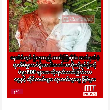
မှုခင်း
နေအိမ်တွင် ရှိနေသည့် သက်ကြီးပိုင်း လက်နက်မဲ့ရာ