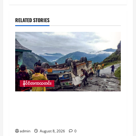
RELATED STORIES
နိုင်ငံတကာသတင်း
အိန္ဒိယတွင် ဘတ်စ်ကားတစ်စီး
တောင်ပေါ်ဒေသ၌ မောင်းနှင်နေစဉ် ပြုတ်ကျ
တိမ်းမှောက်ရာမှ အနည်းဆုံး ၇ ဦးသေဆုံးကာ
၁၁ ဦးဒဏ်ရာရ
admin
August 8, 2026
0