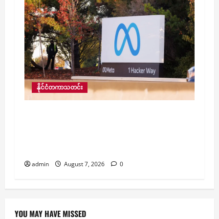
နိုင်ငံတကာသတင်း
ကလေးသူငယ်များ လိင်ပိုင်းဆိုင်ရာ
ခေါင်းပုံဖြတ်ခံရအောင် လမ်းဖွင့်ပေးမှုအတွက်
Facebook ၏ မိခင်ကုမ္ပဏီ Meta ကို ဒေါ်လာ
၅၆၇ သန်း ထပ်မံပေးလျော်ရန် အမိန့်ချ
admin
August 7, 2026
0
YOU MAY HAVE MISSED