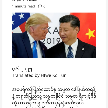
1 minute read
0
၇.၆.၂၀၂၅
Translated by Htwe Ko Tun
အမေရိကန်ပြည်ထောင်စု သမ္မတ ဒေါ်နယ်ထရန့်
နဲ့ တရုတ်ပြည်သူ့ သမ္မတနိုင်ငံ သမ္မတ ရှီကျင့်ဖိန်
တို့ ဟာ ဇွန်လ ၅ ရက်က ဖုန်းနဲ့ဆက်သွယ်