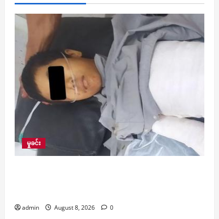
မှုခင်း
PDF များက လက်နက်ကြီးဖြင့် ပစ်ခတ်ခဲ့မှုကြောင့်
မိန်းကလေးငယ်တစ်ဦးနှင့် အဘိုးအိုတစ်ဦး ထိခိုက်
ဒဏ်ရာရ
admin
August 8, 2026
0