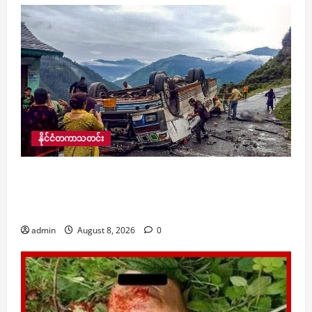
နိုင်ငံတကာသတင်း
အိန္ဒိယတွင် ဘတ်စ်ကားတစ်စီး တောင်ပေါ်ဒေသ၌
မောင်းနှင်နေစဉ် ပြုတ်ကျတိမ်းမှောက်ရာမှ
အနည်းဆုံး ၇ ဦးသေဆုံးကာ ၁၁ ဦးဒဏ်ရာရ
admin
August 8, 2026
0