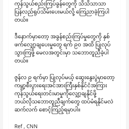
ကုန်သွယ်စည်းကြပ်ခွန်တွေကို သိသိသာသာ
ပြန်လည်ရုပ်သိမ်းပေးမယ်လို့ ကြေညာခဲ့ကြပါ
တယ်။
ဒီနောက်မှာတော့ အခွန်စည်းကြပ်မှုတွေကို နှစ်
ဖက်လျှော့ချပေးမှုတွေ ရက် ၉၀ အထိ ပြုလုပ်
သွားကြဖို့ မေလအတွင်းမှာ သဘောတူညီခဲ့ပါ
တယ်။
ဇွန်လ ၉ ရက်မှာ ပြုလုပ်မယ့် ဆွေးနွေးပွဲမှာတော့
ကမ္ဘာ့စီးပွားရေးအင်အားကြီးနှစ်နိုင်ငံအကြား
ကုန်သွယ်ရေးတင်းမာမှုကိုလျှော့ချနိုင်ဖို့
ဘယ်လိုသဘောတူညီချက်တွေ ထပ်မံရနိုင်မလဲ
ဆက်လက် စောင့်ကြည့်ရမှာပါ။
Ref , CNN