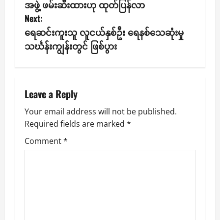
o
အဖွဲ့ ဖမ်းဆီးထားဟု ထုတ်ပြန်လာ
s
Next:
ရေဆင်းကူးသူ လူငယ်နှစ်ဦး ရေနစ်သေဆုံးမှု
t
သင်္ဃန်းကျွန်းတွင် ဖြစ်ပွား
n
a
Leave a Reply
v
Your email address will not be published.
i
Required fields are marked
*
g
Comment
*
a
t
i