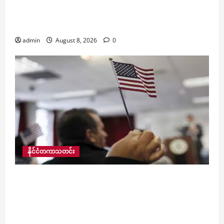
အိမ်မှူးတစ်ဦးအပါအဝင် အဘိုးအိုနှစ်ဦးကို ပဲခူး PDF
များက ထိုးခုတ်သတ်ဖြတ်ကာ ငွေနှင့် ဆိုင်ကယ်များ
လုယက်သွားမှု ဖြစ်ပွား
admin
August 8, 2026
0
နိုင်ငံတကာသတင်း
အမေရိကန် တရားသူကြီးများက တောင်ဆူဒန်နှင့်
မြန်မာနိုင်ငံသားများအတွက် ယာယီခိုလှုံခွင့်ကို
ရုပ်သိမ်းရန် လမ်းဖွင့်ပေးလိုက်သဖြင့် မြန်မာနိုင်ငံသား
၄၀၀၀ ခန့်အပါအဝင် လူ ၄၂၀၀ ကျော်မှာ