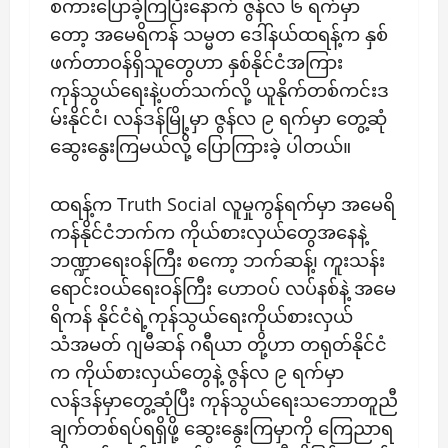
စကားပြောခဲ့ကြပြီးနောက် ဇွန်လ ၆ ရက်မှာ
တော့ အမေရိကန် သမ္မတ ဒေါ်နယ်ထရန့်က နှစ်
ဖက်တာဝန်ရှိသူတွေဟာ နှစ်နိုင်ငံအကြား
ကုန်သွယ်ရေးနဲ့ပတ်သက်လို့ ယူနိုက်တစ်ကင်းဒ
မ်းနိုင်ငံ၊ လန်ဒန်မြို့မှာ ဇွန်လ ၉ ရက်မှာ တွေ့ဆုံ
ဆွေးနွေးကြမယ်လို့ ပြောကြားခဲ့ ပါတယ်။
ထရန့်က Truth Social လူမှုကွန်ရက်မှာ အမေရိ
ကန်နိုင်ငံဘက်က ကိုယ်စားလှယ်တွေအနေနဲ့
ဘဏ္ဍာရေးဝန်ကြီး စကော့ ဘက်ဆန့်၊ ကူးသန်း
ရောင်းဝယ်ရေးဝန်ကြီး ဟောဝပ် လပ်နစ်နဲ့ အမေ
ရိကန် နိုင်ငံရဲ့ကုန်သွယ်ရေးကိုယ်စားလှယ်
သံအမတ် ဂျမီဆန် ဂရီယာ တို့ဟာ တရုတ်နိုင်ငံ
က ကိုယ်စားလှယ်တွေနဲ့ ဇွန်လ ၉ ရက်မှာ
လန်ဒန်မှာတွေ့ဆုံပြီး ကုန်သွယ်ရေးသဘောတူညီ
ချက်တစ်ရပ်ရရှိဖို့ ဆွေးနွေးကြမှာကို ကြေညာရ