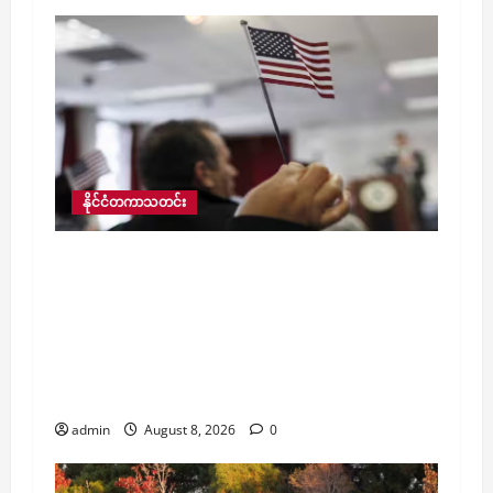
နိုင်ငံတကာသတင်း
အမေရိကန် တရားသူကြီးများက တောင်ဆူဒန်
နှင့် မြန်မာနိုင်ငံသားများအတွက် ယာယီခိုလှုံခွင့်
ကို ရုပ်သိမ်းရန် လမ်းဖွင့်ပေးလိုက်သဖြင့်
မြန်မာနိုင်ငံသား ၄၀၀၀ ခန့်အပါအဝင် လူ
၄၂၀၀ ကျော်မှာ ပြည်နှင်ဒဏ် ပြန်လည်အပေးခံ
ရမည့်အခြေအနေ ဆိုက်ရောက်လာ
admin
August 8, 2026
0