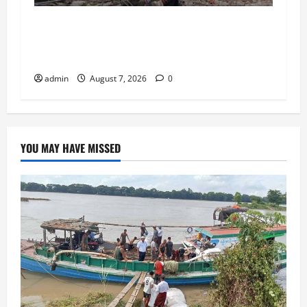
အောင်ဆန်းအားကစားကွင်းပတ်လည်ရှိ
‌ဈေးဆိုင်ခန်းများ ဖယ်ရှားရှင်းလင်းမှု တစ်ဝက်
ခန့် ဖြိုချပြီးစီး
admin
August 7, 2026
0
YOU MAY HAVE MISSED