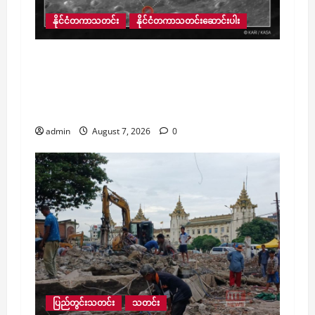
နိုင်ငံတကာသတင်း
နိုင်ငံတကာသတင်းဆောင်းပါး
ထရီလျံနာ Elon Musk ၏ SpaceX ကုမ္ပဏီ လွှတ်
တင်ထားသည့် ဒုံးပျံအပျက်အစီး လကို ဝင်
တိုက်မိသော်လည်း ကမ္ဘာမြေအတွက် အန္တရာယ်
မရှိခဲ့
admin
August 7, 2026
0
ပြည်တွင်းသတင်း
သတင်း