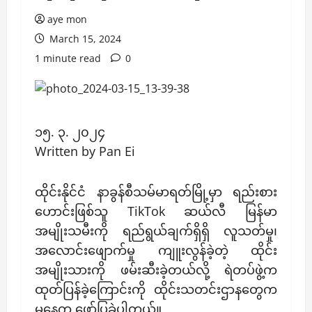
aye mon
March 15, 2024
1 minute read
0
၁၅. ၃. ၂၀၂၄
Written by Pan Ei
ထိုင်းနိုင်ငံ နာခွန်စီသမ်မာရတ်မြို့မှာ ရည်းစား
ဟောင်းဖြစ်သူ TikTok ဆယ်လီ မြန်မာ
အမျိုးသမီးကို ရည်ရွယ်ချက်ရှိရှိ လူသတ်မှု၊
အလောင်းဖျောက်မှု ကျူးလွန်ခဲ့တဲ့ ထိုင်း
အမျိုးသားကို ဖမ်းဆီးခဲ့တယ်လို့ ရဲတပ်ဖွဲ့က
ထုတ်ပြန်ခဲ့ကြောင်းကို ထိုင်းသတင်းဌာနတွေက
မနေ့က ဖော်ပြခဲ့ပါတယ်။