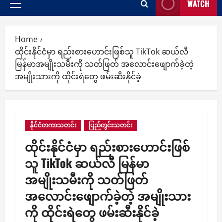
WATCH
Primary
Menu
Home
ထိုင်းနိုင်ငံမှာ ရည်းစားဟောင်းဖြစ်သူ TikTok ဆယ်လီ
မြန်မာအမျိုးသမီးကို သတ်ဖြတ် အလောင်းဖျောက်ခဲ့တဲ့
အမျိုးသားကို ထိုင်းရဲတွေ ဖမ်းဆီးနိုင်ခဲ့
နိုင်ငံတကာသတင်း
ပြည်တွင်းသတင်း
ထိုင်းနိုင်ငံမှာ ရည်းစားဟောင်းဖြစ်
သူ TikTok ဆယ်လီ မြန်မာ
အမျိုးသမီးကို သတ်ဖြတ်
အလောင်းဖျောက်ခဲ့တဲ့ အမျိုးသား
ကို ထိုင်းရဲတွေ ဖမ်းဆီးနိုင်ခဲ့