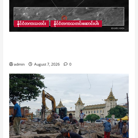
နိုင်ငံတကာသတင်း
နိုင်ငံတကာသတင်းဆောင်းပါး
ထရီလျံနာ Elon Musk ၏ SpaceX ကုမ္ပဏီ လွှတ်တင်
ထားသည့် ဒုံးပျံအပျက်အစီး လကို ဝင်တိုက်မိ
သော်လည်း ကမ္ဘာမြေအတွက် အန္တရာယ်မရှိခဲ့
admin
August 7, 2026
0