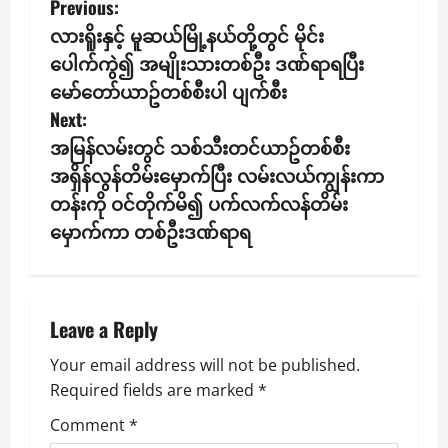
P
Previous:
လားရိူးနှင့် မူဆယ်မြို့နယ်တို့တွင် မိုင်း
o
ပေါက်ကွဲ၍ အမျိုးသားတစ်ဦး ဒဏ်ရာရ​ပြီး
s
မော်တော်ယာဥ်တစ်စီးပါ ပျက်စီး
Next:
t
အမြန်လမ်းတွင် သစ်သီးတင်ယာဥ်တစ်စီး
n
အရှိန်လွန်တိမ်းမှောက်ပြီး လမ်းလယ်ကျွန်းကာ
တန်းကို ဝင်တိုက်မိ၍ ပက်လက်လန်တိမ်း
a
မှောက်ကာ တစ်ဦးဒဏ်ရာရ
v
i
Leave a Reply
g
Your email address will not be published.
a
Required fields are marked
*
t
Comment
*