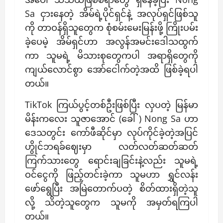
Sa ငှားနေတဲ့ အိမ်ရဲ့ပိုင်ရှင်နဲ့ အလုပ်ရှင်ဖြစ်သူ
ကို တာဝန်ရှိသူတွေက စုံစမ်းမေးမြန်းဖို့ ကြိုးပမ်း
ခဲ့ပေမဲ့ အိမ်ရှင်ဟာ အလွန်အမင်းဒေါသထွက်
ကာ သူမရဲ့ မိသားစုတွေကပါ အရာရှိတွေကို
ကျယ်လောင်စွာ အော်ငေါက်တဲ့အထိ ဖြစ်ခဲ့ရပါ
တယ်။
TikTok ကြယ်ပွင့်တစ်ဦးဖြစ်ပြီး လှပတဲ့ မြန်မာ
မိန်းကလေး သူဇာအောင် (ခေါ် ) Nong Sa ဟာ
ဒေသတွင်း ကော်ဖီဆိုင်မှာ လုပ်ကိုင်ခဲ့တဲ့အပြင်
ဟွိုင်ဘရခ်ဈေးမှာ လတ်လတ်ဆတ်ဆတ်
ကြက်သားတွေ ရောင်းချခြင်းနဲ့လည်း သူမရဲ့
ဝင်ငွေကို ဖြည့်တင်းခဲ့ကာ သူမဟာ ရွှင်လန်း
ဖော်ရွေပြီး အမြဲတောက်ပတဲ့ စိတ်ထားရှိတဲ့သူ
လို့ သိတဲ့သူတွေက သူမကို အမှတ်ရကြပါ
တယ်။