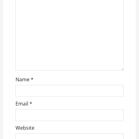
i
o
n
Name
*
Email
*
Website