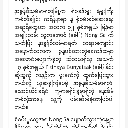
နာခွန်စီသမ်မာရတ်မြို့က ရဲစခန်းမှူး ရဲမှူးကြီး
ကစ်တီချိုင်း ကရိန်နာရာ နဲ့ စုံစမ်းစစ်ဆေးရေး
အရာရှိတွေဟာ အသက် ၃၂ နှစ်အရွယ် မြန်မာ
အမျိုးသမီး သူဇာအောင် (ခေါ် ) Nong Sa ကို
သတ်ပြီး နာခွန်စီသမ်မာရတ် ဘုရားကျောင်း
အနောက်ဘက်က စွန့်ပစ်ထားတဲ့ရေကန်ထဲမှာ
အလောင်းဖျောက်ခဲ့တဲ့ သံသယရှိသူ အသက်
၂၇ နှစ်အရွယ် Pitthaya Bunyatsak (ခေါ်) နိုင်း
ဆိုသူကို ကနဦးက ဖူးခက်ကို ထွက်ပြေးသွား
တယ်လို့ ယူဆခဲ့ကြပေမဲ့ နာခွန်စီသမ်မာရတ်၊
သောင်ယိုင်ခရိုင်၊ ကူရာခရိုင်ခွဲမှာရှိတဲ့ နေအိမ်
တစ်လုံးကနေ သူ့ကို ဖမ်းဆီးမိခဲ့တာဖြစ်ပါ
တယ်။
စုံစမ်းမှုတွေအရ Nong Sa ပျောက်သွားတဲ့နေ့မှာ
နိုင်းဟာ သူမ ပိုင်ဆိုင်တဲ့ ဆိုင်ကယ်ကို စီးနင်း