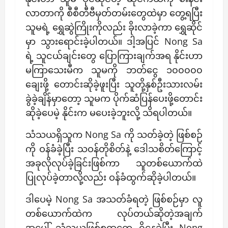
လာတာကို စီစီတီဗီမှတ်တမ်းတွေထဲမှာ တွေ့ရပြီး
သူမရဲ့ ရွှေဆွဲကြိုးကိုလည်း ခိုးလာခဲ့ကာ ရွှေဆိုင်
မှာ သွားရောင်းခဲ့ပါတယ်။ ဒါ့အပြင် Nong Sa
ရဲ့ သူငယ်ချင်းတွေ ပြောကြားချက်အရ နိုင်းဟာ
မကြာသေးမီက သူမကို ဘတ်ငွေ ၁၀၀၀၀၀
ချေးဖို့ တောင်းဆိုခဲ့ဖူးပြီး သူတို့နှစ်ဦးသားလမ်း
ခွဲခဲ့ချိန်မှာတော့ သူမက ပိုက်ဆံပြန်ပေးဖို့တောင်း
ဆိုခဲ့ပေမဲ့ နိုင်းက မပေးခဲ့ဘူးလို့ သိရပါတယ်။
သံသယရှိသူက Nong Sa ကို သတ်ခဲ့တဲ့ ဖြစ်စဉ်
ကို ဝန်ခံခဲ့ပြီး သဝန်တိုစိတ်နဲ့ ဒေါသစိတ်ကြောင့်
အခုလိုလုပ်ခဲ့ခြင်းဖြစ်ကာ သူတစ်ယောက်ထဲ
ပြုလုပ်ခဲ့တာလို့လည်း ဝန်ခံထွက်ဆိုခဲ့ပါတယ်။
ဒါပေမဲ့ Nong Sa အသတ်ခံရတဲ့ ဖြစ်စဉ်မှာ လူ
တစ်ယောက်ထဲက လုပ်တယ်ဆိုတဲ့အချက်
အပေါ် သံသယဖြစ်စရာတွေ ရှိနေခဲ့ပြီး Nong