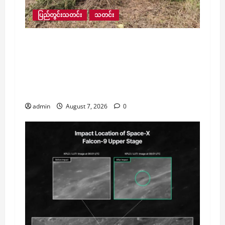
ပြည်တွင်းသတင်း
သတင်း
ရေဘေးသင့်ပြည်သူ ၄၀,၀၀၀ ကျော်အတွက်
ကူညီထောက်ပံ့မှုများ ဆက်လက်ဆောင်ရွက်နေ
ပြီး ကျပ် ၁၄၆ သန်းကျော် ထောက်ပံ့ပေးထား
သလို ဆက်သွယ်ရေးဝန်ဆောင်မှုလည်း ၃၅
ရာခိုင်နှုန်း ပြန်လည်ရရှိ
admin
August 7, 2026
0