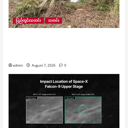
ပြည်တွင်းသတင်း
သတင်း
ရေဘေးသင့်ပြည်သူ ၄၀,၀၀၀ ကျော်အတွက် ကူညီ
ထောက်ပံ့မှုများ ဆက်လက်ဆောင်ရွက်နေပြီး ကျပ်
၁၄၆ သန်းကျော် ထောက်ပံ့ပေးထားသလို ဆက်သွယ်
ရေးဝန်ဆောင်မှုလည်း ၃၅ ရာခိုင်နှုန်း ပြန်လည်ရရှိ
admin
August 7, 2026
0