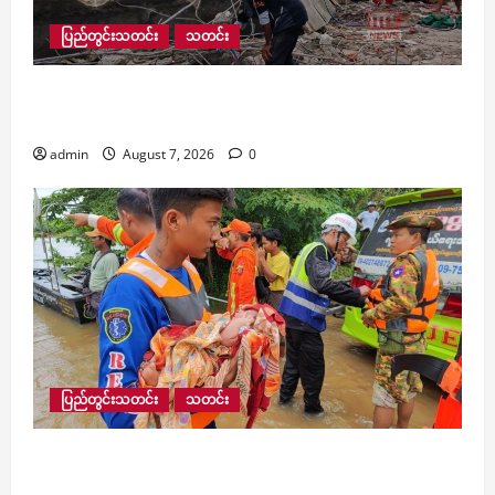
ပြည်တွင်းသတင်း
သတင်း
အောင်ဆန်းအားကစားကွင်းပတ်လည်ရှိ ‌ဈေးဆိုင်ခန်း
များ ဖယ်ရှားရှင်းလင်းမှု တစ်ဝက်ခန့် ဖြိုချပြီးစီး
admin
August 7, 2026
0
ပြည်တွင်းသတင်း
သတင်း
မန္တလေးတွင် ဆည်တော်ကြီးရေလှောင်တမံ ရေထိန်း
ညှိလျော့ချခြင်းကြောင့် ကျေးရွာများအတွင်း ရေဝင်