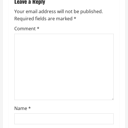
a
Leave a Reply
t
Your email address will not be published.
Required fields are marked
*
i
Comment
*
o
n
Name
*