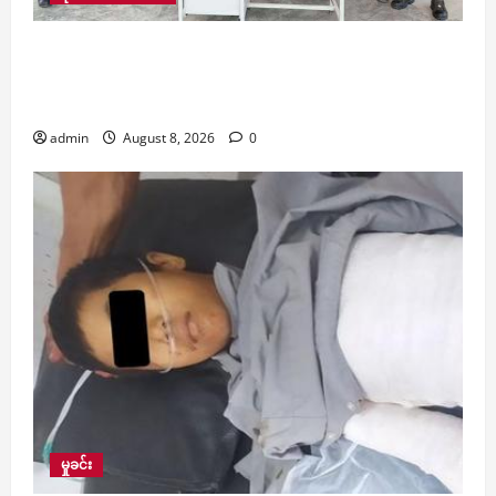
အိန္ဒိယတွင် အာသံလွတ်မြောက်ရေးတပ်ဦးမှ အဖွဲ့ဝင်
၄ ဦးက အာသံရိုင်ဖယ်တပ်ဖွဲ့ထံ လက်နက်ခဲယမ်းများ
နှင့်အတူ လက်နက်ချ အလင်းဝင်
admin
August 8, 2026
0
မှုခင်း