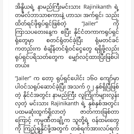
အိန္ဒိယရဲ့ နာမည်ကြီးမင်းသား Rajinikanth ရဲ့
တမီလ်ဘာသာစကားနဲ့ ဟာသ၊ အက်ရှင်၊ သည်း
ထိတ်ရင်ဖိုရုပ်ရှင်ဖြစ်တဲ့ “Jailer” ကို
ကြာသပတေးနေ့က စပြီး နိုင်ငံတကာကရုပ်ရှင်
ရုံတွေမှာ စတင်ရုံတင်ခဲ့ပြီး ရုံမတင်ခင်
ကတည်းက စံချိန်တင်ရုံဝင်ငွေတွေ ရရှိဖို့လည်း
ရုပ်ရှင်ပရိသတ်တွေက မျှော်လင့်ထားပြီးဖြစ်ပါ
တယ်။
“Jailer” က တော့ ရုပ်ရှင်ပေါင်း ၁၆၀ ကျော်မှာ
ပါဝင်သရုပ်ဆောင်ခဲ့ပြီး အသက် ၇၂ နှစ်ရှိပြီဖြစ်
တဲ့ နိုင်ငံအတွင်း နာမည်ကြီး လူကြိုက်များလွန်း
လှတဲ့ မင်းသား Rajinikanth ရဲ့ နှစ်နှစ်အတွင်း
ပထမဆုံးထွက်ရှိလာတဲ့ ဇာတ်ကားဖြစ်တာ
ကြောင့် ကုမ္ပဏီတချို့က သူတို့ရဲ့ ဝန်ထမ်းတွေ
ကို ကြည့်ရှုနိုင်ဖို့အတွက် တစ်ရက်အားလပ်ရက်