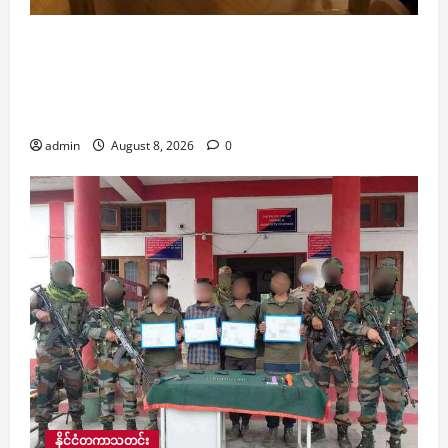
ဒေါ်အောင်ဆန်းစုကြည်ကို လွှတ်ပေးရန် အာဆီယံ
ဥက္ကဋ္ဌ၏ ထုတ်ပြန်တောင်းဆိုမှုမှာ စိတ်ပျက်စရာ
တောင်းဆိုချက်များ ပါဝင်နေကြောင်း နိုင်ငံခြားရေး
ဝန်ကြီးဌာန ယခုည တုံ့ပြန်
admin
August 8, 2026
0
နိုင်ငံတကာသတင်း