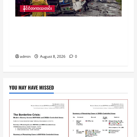
နိုင်ငံတကာသတင်း
အိန္ဒိယတွင် ဘတ်စ်ကားတစ်စီး
တောင်ပေါ်ဒေသ၌ မောင်းနှင်နေစဉ် ပြုတ်ကျ
တိမ်းမှောက်ရာမှ အနည်းဆုံး ၇ ဦးသေဆုံးကာ
၁၁ ဦးဒဏ်ရာရ
admin
August 8, 2026
0
YOU MAY HAVE MISSED