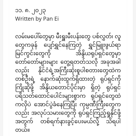
၁၁. ၈. ၂၀၂၃
Written by Pan Ei
လမ်းမပေါ်တွေမှာ မီးရှူးမီးပန်းတွေ ပစ်လွှတ်၊ လူ
တွေကခုန် ပျော်ရွှင်နေကြတဲ့ ရွှင်မြူးဖွယ်ရာ
မြင်ကွင်းတွေကို အိန္ဒိယရုပ်ရှင်တွေမှာ
တော်တော်များများ တွေ့ရတတ်သလို အခုအခါ
လည်း နိုင်ငံရဲ့အကြီးဆုံးစူပါစတားတွေထဲက
တစ်ဦးရဲ့ နောက်ဆုံးထွက်ရှိထားတဲ့ ရုပ်ရှင်ကို
ကြိုဆိုဖို့ အိန္ဒိယတောင်ပိုင်းမှာ ရှိတဲ့ ရုပ်ရှင်
ပရိသတ်ထောင်ပေါင်းများစွာက ရုပ်ရှင်တွေထဲ
ကလိုပဲ အောင်ပွဲခံနေကြပြီး ကုမ္ပဏီကြီးတွေက
လည်း အလုပ်သမားတွေကို ရုပ်ရှင်ကြည့်ရှုနိုင်ဖို့
အတွက် တစ်ရက်နားခွင့်ပေးမယ်လို့ သိရပါ
တယ်။