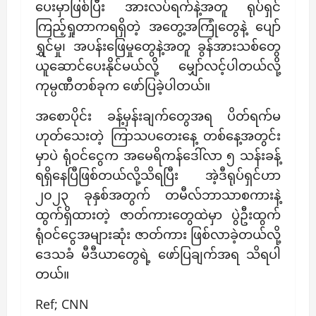
ပေးမှာဖြစ်ပြီး အားလပ်ရက်နဲ့အတူ ရုပ်ရှင်
ကြည့်ရှုတာကရရှိတဲ့ အတွေ့အကြုံတွေနဲ့ ပျော်
ရွှင်မှု၊ အပန်းဖြေမှုတွေနဲ့အတူ ခွန်အားသစ်တွေ
ယူဆောင်ပေးနိုင်မယ်လို့ မျှော်လင့်ပါတယ်လို့
ကုမ္ပဏီတစ်ခုက ဖော်ပြခဲ့ပါတယ်။
အစောပိုင်း ခန့်မှန်းချက်တွေအရ ပိတ်ရက်မ
ဟုတ်သေးတဲ့ ကြာသပတေးနေ့ တစ်နေ့အတွင်း
မှာပဲ ရုံဝင်ငွေက အမေရိကန်ဒေါ်လာ ၅ သန်းခန့်
ရရှိနေပြီဖြစ်တယ်လို့သိရပြီး အဲ့ဒီရုပ်ရှင်ဟာ
၂၀၂၃ ခုနှစ်အတွက် တမီလ်ဘာသာစကားနဲ့
ထွက်ရှိထားတဲ့ ဇာတ်ကားတွေထဲမှာ ပွဲဦးထွက်
ရုံဝင်ငွေအများဆုံး ဇာတ်ကား ဖြစ်လာခဲ့တယ်လို့
ဒေသခံ မီဒီယာတွေရဲ့ ဖော်ပြချက်အရ သိရပါ
တယ်။
Ref; CNN