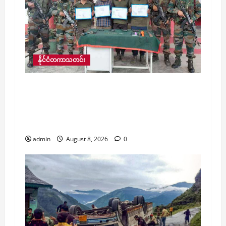
နိုင်ငံတကာသတင်း
အိန္ဒိယတွင် အာသံလွတ်မြောက်ရေးတပ်ဦးမှ
အဖွဲ့ဝင် ၄ ဦးက အာသံရိုင်ဖယ်တပ်ဖွဲ့ထံ
လက်နက်ခဲယမ်းများနှင့်အတူ လက်နက်ချ
အလင်းဝင်
admin
August 8, 2026
0