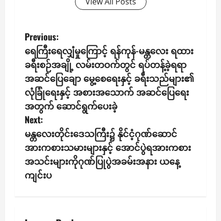
View All Posts
P
Previous:
ရေကြီးရေလျှံမှုကြောင့် ရန်ကုန်-မန္တလေး ရထား
o
ခရီးစဉ်အချို့ လမ်းတဝက်တွင် ရပ်တန့်ခဲ့ရရာ
s
အဆင်ပြေချော မွေ့စေရေးနှင့် ခရီးသည်များ၏
လုံခြုံရေးနှင့် အစားအသောက် အဆင်ပြေရေး
t
အတွက် ဆောင်ရွက်ပေးခဲ့
n
Next:
မန္တလေးတိုင်းဒေသကြီး၌ နိုင်ငံ့ဂုဏ်ဆောင်
a
အားကစားသမားများနှင့် အောင်ပွဲရအားကစား
v
အသင်းများကိုဂုဏ်ပြုပွဲအခမ်းအနား ယနေ့
ကျင်းပ
i
g