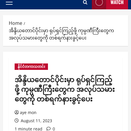
WATCH
Primary
Menu
Home
အိန္ဒိယတောင်ပိုင်းမှာ ရုပ်ရှင်ကြည့်ဖို့ ကုမ္ပဏီကြီးတွေက
အလုပ်သမားတွေကို တစ်ရက်နားခွင့်ပေး
နိုင်ငံတကာသတင်း
အိန္ဒိယတောင်ပိုင်းမှာ ရုပ်ရှင်ကြည့်
ဖို့ ကုမ္ပဏီကြီးတွေက အလုပ်သမား
တွေကို တစ်ရက်နားခွင့်ပေး
aye mon
August 11, 2023
1 minute read
0