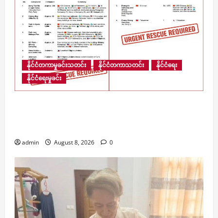
နိုင်ငံတကာမှုခင်းသတင်း
နိုင်ငံတကာသတင်း
နိုင်ငံရေး
နိုင်ငံရေးမှုခင်း
​မြန်မာ့နယ်စပ်ရှိ ကျားဖြန့် အွန်လိုင်းငွေလိမ်ဂိုဏ်းဝင်း
များအတွင်း လူပေါင်း ၁၃,၆၇၀ ကျော် ဆက်လက်
ပိတ်မိနေ
admin
August 8, 2026
0