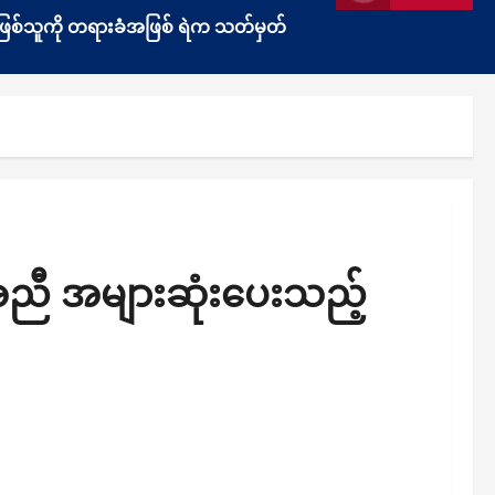
ွန်းဖြစ်သူကို တရားခံအဖြစ် ရဲက သတ်မှတ်
ူအညီ အများဆုံးပေးသည့်