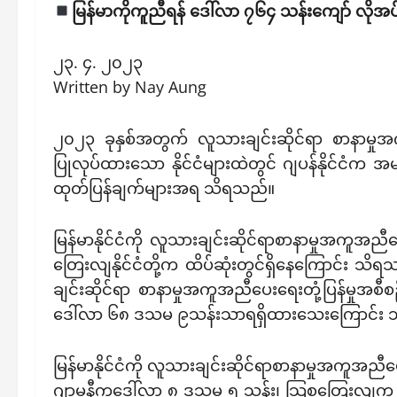
မြန်မာကိုကူညီရန် ဒေါ်လာ ၇၆၄ သန်းကျော် လိုအ
၂၃. ၄. ၂၀၂၃
Written by Nay Aung
၂၀၂၃ ခုနှစ်အတွက် လူသားချင်းဆိုင်ရာ စာနာမှုအကူ
ပြုလုပ်ထားသော နိုင်ငံများထဲတွင် ဂျပန်နိုင်ငံ
ထုတ်ပြန်ချက်များအရ သိရသည်။
မြန်မာနိုင်ငံကို လူသားချင်းဆိုင်ရာစာနာမှုအကူအညီ
တြေးလျနိုင်ငံတို့က ထိပ်ဆုံးတွင်ရှိနေကြောင်း သ
ချင်းဆိုင်ရာ စာနာမှုအကူအညီပေးရေးတုံ့ပြန်မှု
ဒေါ်လာ ၆၈ ဒသမ ၉သန်းသာရရှိထားသေးကြောင်း
မြန်မာနိုင်ငံကို လူသားချင်းဆိုင်ရာစာနာမှုအကူအည
ဂျာမနီကဒေါ်လာ ၈ ဒသမ ၅ သန်း၊ သြစတြေးလျက ၆ 