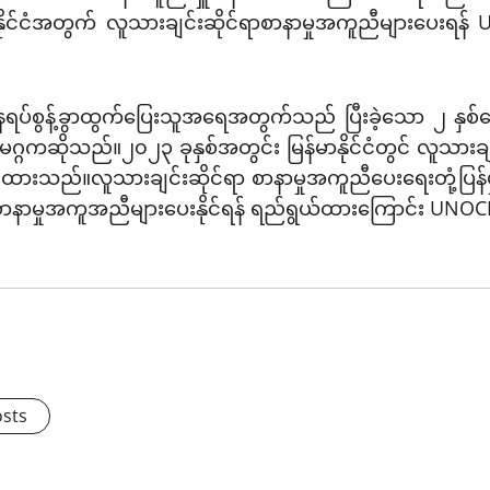
နိုင်ငံအတွက် လူသားချင်းဆိုင်ရာစာနာမှုအကူညီများပေးရန်
့် နေရပ်စွန့်ခွာထွက်ပြေးသူအရေအတွက်သည် ပြီးခဲ့သော ၂ နှစ
မဂ္ဂကဆိုသည်။၂၀၂၃ ခုနှစ်အတွင်း မြန်မာနိုင်ငံတွင် လူသား
းထားသည်။လူသားချင်းဆိုင်ရာ စာနာမှုအကူညီပေးရေးတုံ့ပြန်မှု
်ရာစာနာမှုအကူအညီများပေးနိုင်ရန် ရည်ရွယ်ထားကြောင်း 
osts