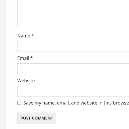
t
i
o
Name
*
n
Email
*
Website
Save my name, email, and website in this browse