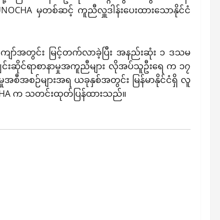
 UNOCHA မှတစ်ဆင့် ကူညီလှူဒါန်းပေးထားသောနိုင်ငံ
်ကျော်အတွင်း မြင့်တက်လာခဲ့ပြီး အနည်းဆုံး ၁ ဒသမ
ချင်းဆိုင်ရာစာနာမှုအကူညီများ လိုအပ်သူဦးရေ က ၁၇
အစီအစဉ်များအရ ယခုနှစ်အတွင်း မြန်မာနိုင်ငံရှိ လူ
UNOCHA က သတင်းထုတ်ပြန်ထားသည်။