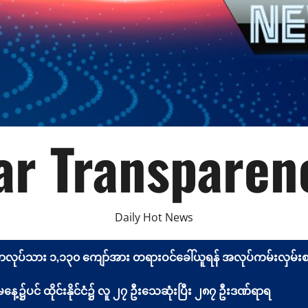
r Transparen
Daily Hot News
မာလုပ်သား ၁,၁၃၀ ကျော်အား တရားဝင်ခေါ်ယူရန် အလုပ်ကမ်းလှမ်းစာ 
့၌ပင် ထိုင်းနိုင်ငံ၌ လူ ၂၇ ဦးသေဆုံးပြီး ၂၈၇ ဦးဒဏ်ရာရ