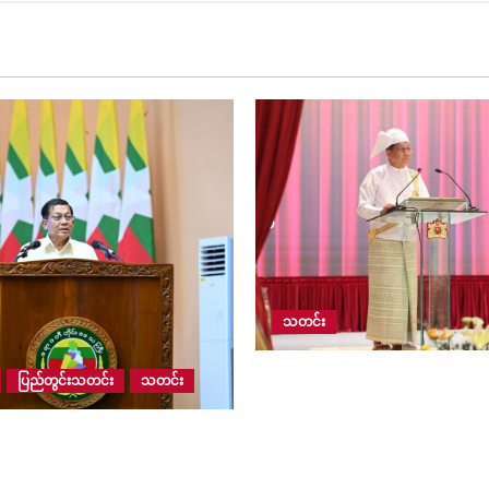
သတင်း
မြန်မာဦးဆောင်သည့် မြန်မာ့ကိ
ပြည်တွင်းသတင်း
သတင်း
လုပ်ငန်းစဉ်ဖြင့် ငြိမ်းချမ်းရေး
တည်ငြိမ်ရေးနှင့် နိုင်ငံဖွံ့ဖြို
ာမြို့နယ်အတွင်းရှိ ရေဘေး
ရေးကို ဆက်လက်ဖော်ဆောင်
ဒေသများ ကူညီကယ်ဆယ်