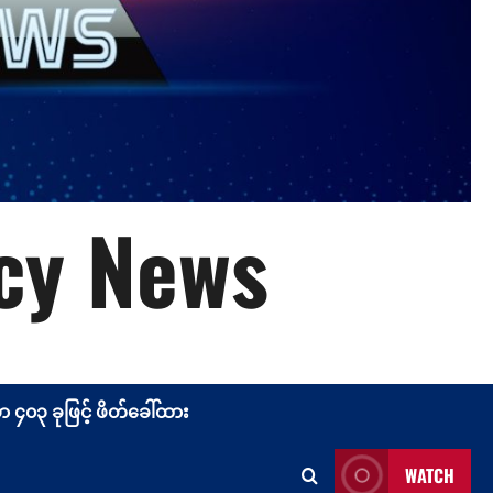
cy News
၄၀၃ ခုဖြင့် ဖိတ်ခေါ်ထား
WATCH