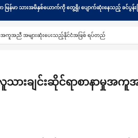
နေသော မြန်မာ သားအမိနှစ်ယောက်ကို တွေ့ရှိ၊ ပျောက်ဆုံးနေသည့် ခင်ပ
ာမှုအကူအညီ အများဆုံးပေးသည့်နိုင်ငံအဖြစ် ရပ်တည်
် လူသားချင်းဆိုင်ရာစာနာမှုအက