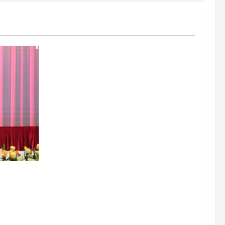
ုယ်ပိုင်
၊
းတိုးတက်
သွားမည်