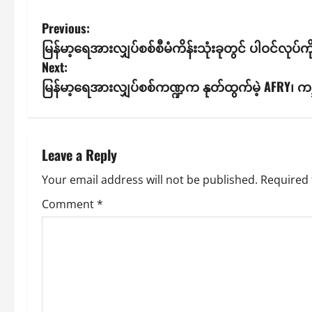
P
Previous:
မြန်မာ့ရေအားလျှပ်စစ်စီမံကိန်းသုံးခုတွင် ပါဝင်လုပ
o
Next:
s
မြန်မာ့ရေအားလျှပ်စစ်ကဏ္ဍက နုတ်ထွက်မဲ့ AFRY၊ ကမ္ဘ
t
n
Leave a Reply
a
Your email address will not be published.
Required 
v
Comment
*
i
g
a