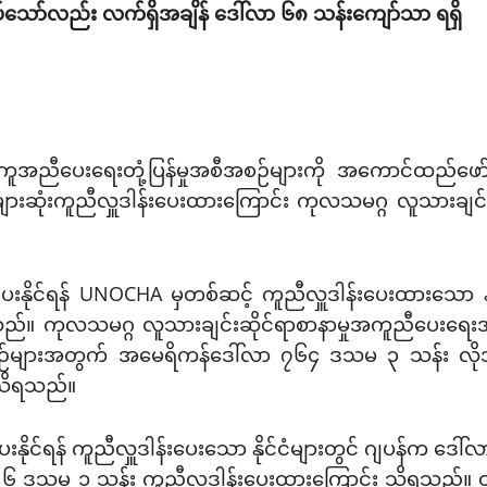
ပ်သော်လည်း လက်ရှိအချိန် ဒေါ်လာ ၆၈ သန်းကျော်သာ ရရှိ
အညီပေးရေးတုံ့ပြန်မှုအစီအစဉ်များကို အကောင်ထည်ဖော်ရန်အ
က အများဆုံးကူညီလှူဒါန်းပေးထားကြောင်း ကုလသမဂ္ဂ လူသားခ
ပေးနိုင်ရန် UNOCHA မှတစ်ဆင့် ကူညီလှူဒါန်းပေးထားသော နို
ိရသည်။ ကုလသမဂ္ဂ လူသားချင်းဆိုင်ရာစာနာမှုအကူညီပေးရေးအဖ
အစီစဉ်များအတွက် အမေရိကန်ဒေါ်လာ ၇၆၄ ဒသမ ၃ သန်း လို
 သိရသည်။
ီပေးနိုင်ရန် ကူညီလှူဒါန်းပေးသော နိုင်ငံများတွင် ဂျပန်
ဒသမ ၁ သန်း ကူညီလှူဒါန်းပေးထားကြောင်း သိရသည်။ ထို့