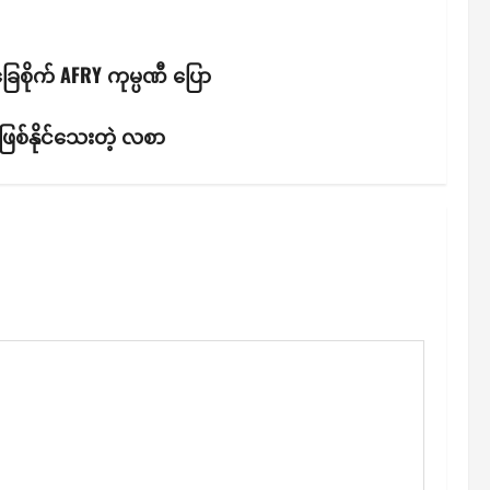
ြေစိုက် AFRY ကုမ္ပဏီ ပြော
ဖြစ်နိုင်သေးတဲ့ လစာ