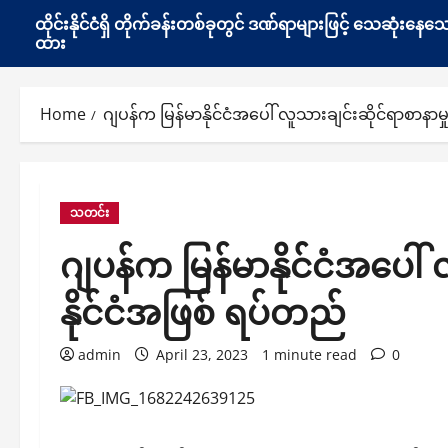
ထိုင်းနိုင်ငံရှိ တိုက်ခန်းတစ်ခုတွင် ဒဏ်ရာများဖြင့် သေဆုံး
ထား
Home
ဂျပန်က မြန်မာနိုင်ငံအပေါ် လူသားချင်းဆိုင်ရာစာန
သတင်း
ဂျပန်က မြန်မာနိုင်ငံအပေါ
နိုင်ငံအဖြစ် ရပ်တည်
admin
April 23, 2023
1 minute read
0