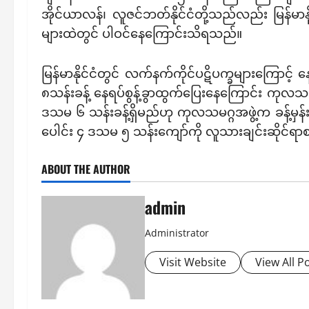
အိုင်ယာလန်၊ လူဇင်ဘတ်နိုင်ငံတို့သည်လည်း မြန်မာ
များထဲတွင် ပါဝင်နေကြောင်းသိရသည်။
မြန်မာနိုင်ငံတွင် လက်နက်ကိုင်ပဋိပက္ခများကြောင
၈သန်းခန့် နေရပ်စွန့်ခွာထွက်ပြေးနေကြောင်း ကုလသ
ဒသမ ၆ သန်းခန့်ရှိမည်ဟု ကုလသမဂ္ဂအဖွဲ့က ခန့်မှန်
ပေါင်း ၄ ဒသမ ၅ သန်းကျော်ကို လူသားချင်းဆိုင
ABOUT THE AUTHOR
admin
Administrator
Visit Website
View All P