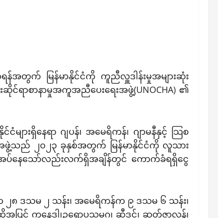
တွက် မြန်မာနိုင်ငံကို ကူညီလှူဒါန်းမှုအများဆုံး
ျင်းဆိုင်ရာစာနာမှုအကူအညီပေးရေးအဖွဲ့(UNOCHA) ၏
င်ငံများရှိနေရာ ဂျပန်၊ အမေရိကန်၊ ဂျာမနီနှင့် သြစ
ွဲ့သည် ၂၀၂၃ ခုနှစ်အတွက် မြန်မာနိုင်ငံကို လူသား
အပ်နေသော်လည်းလက်ရှိအချိန်တွင် ကောက်ခံရရှိငွေ
က ဒေါ်လာ ၂၈ ဒသမ ၂ သန်း၊ အမေရိကန်က ၉ ဒသမ ၆ သန်း၊
အပြင် ကနေဒါ၊ဥရောပသမဂ္ဂ၊ ဆွီဒင်၊ ဆွတ်ဇာလန်၊