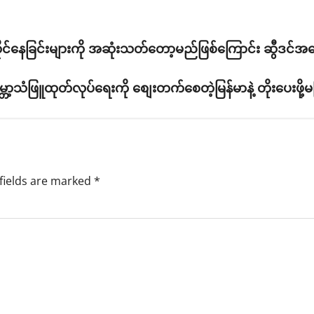
်ကိုင်နေခြင်းများကို အဆုံးသတ်တော့မည်ဖြစ်ကြောင်း ဆွီဒင်အခ
ာ့သံဖြူထုတ်လုပ်ရေးကို စျေးတက်စေတဲ့မြန်မာနဲ့ တိုးပေးဖို့မ
fields are marked
*