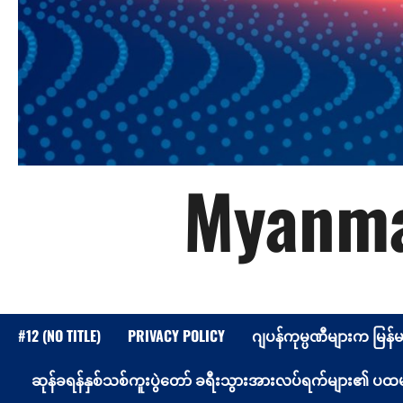
Myanma
#12 (NO TITLE)
PRIVACY POLICY
ဂျပန်ကုမ္ပဏီများက မြန်
ဆုန်ခရန်နှစ်သစ်ကူးပွဲတော် ခရီးသွားအားလပ်ရက်များ၏ ပထမနေ