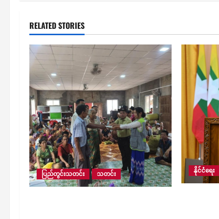
RELATED STORIES
နိုင်ငံရေး
ပြည်တွင်းသတင်း
သတင်း
လေးမျက်နှ
ရေဘေးကြောင့် ရေကြည်မြို့နယ်တွင်
ဒဏ်သင့်
ယာယီရေဘေးရှောင်စခန်း (၁၈) ခု ဖွင့်