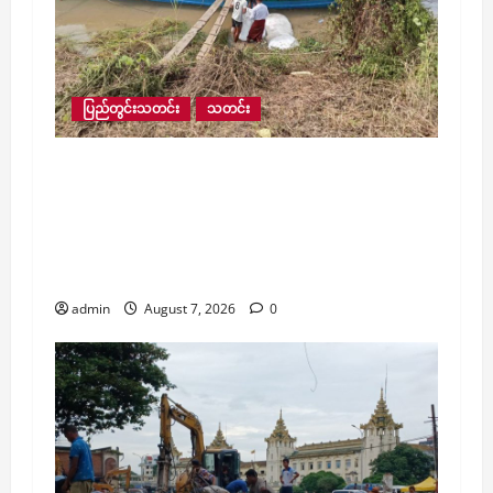
ပြည်တွင်းသတင်း
သတင်း
ရေဘေးသင့်ပြည်သူ ၄၀,၀၀၀ ကျော်အတွက်
ကူညီထောက်ပံ့မှုများ ဆက်လက်ဆောင်ရွက်နေ
ပြီး ကျပ် ၁၄၆ သန်းကျော် ထောက်ပံ့ပေးထား
သလို ဆက်သွယ်ရေးဝန်ဆောင်မှုလည်း ၃၅
ရာခိုင်နှုန်း ပြန်လည်ရရှိ
admin
August 7, 2026
0