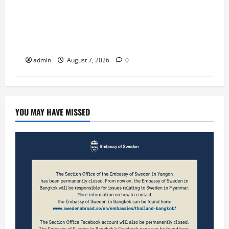
မန္တလေးတွင် ဆည်တော်ကြီးရေလှောင်တမံ ရေ
ထိန်းညှိလျော့ချခြင်းကြောင့် ကျေးရွာများ
အတွင်း ရေဝင်ရောက်ပြီး မန္တလေး-မိုးကုတ်
ကားလမ်းပေါ် ‌ ၃ ပေခန့်ရေကျော်နေ
admin
August 7, 2026
0
YOU MAY HAVE MISSED