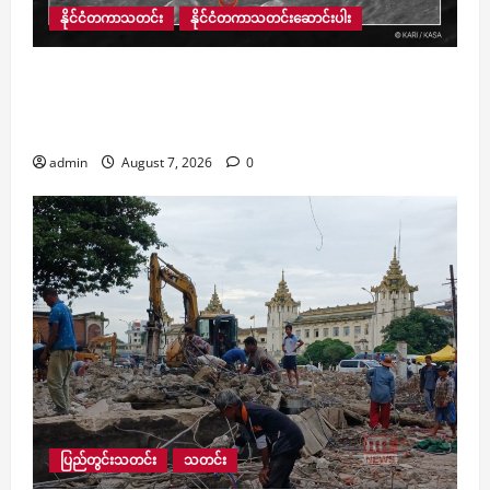
နိုင်ငံတကာသတင်း
နိုင်ငံတကာသတင်းဆောင်းပါး
ထရီလျံနာ Elon Musk ၏ SpaceX ကုမ္ပဏီ လွှတ်တင်
ထားသည့် ဒုံးပျံအပျက်အစီး လကို ဝင်တိုက်မိ
သော်လည်း ကမ္ဘာမြေအတွက် အန္တရာယ်မရှိခဲ့
admin
August 7, 2026
0
ပြည်တွင်းသတင်း
သတင်း