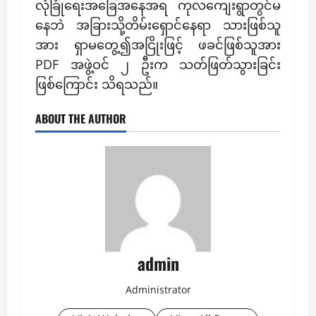
လုံခြုံရေးအခြေအနေအရ ကုလကျေးရွာတွင်မ
နေဘဲ အခြားသို့တိမ်းရှောင်နေရာ သားဖြစ်သူ
အား ရှာမတွေ့၍အငြိုးဖြင့် ဖခင်ဖြစ်သူအား
PDF အဖွဲ့ဝင် ၂ ဦးက သတ်ဖြတ်သွားခြင်း
ဖြစ်ကြောင်း သိရသည်။
ABOUT THE AUTHOR
admin
Administrator