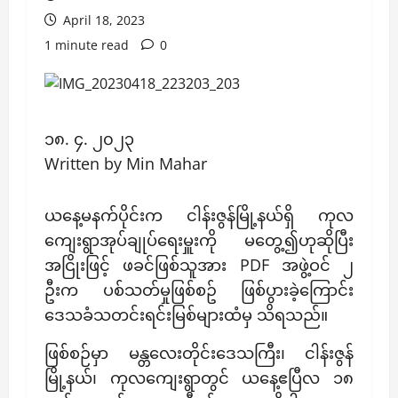
April 18, 2023
1 minute read
0
၁၈. ၄. ၂၀၂၃
Written by Min Mahar
ယနေ့မနက်ပိုင်းက ငါန်းဇွန်မြို့နယ်ရှိ ကုလ
ကျေးရွာအုပ်ချုပ်ရေးမှူးကို မတွေ့၍ဟုဆိုပြီး
အငြိုးဖြင့် ဖခင်ဖြစ်သူအား PDF အဖွဲ့ဝင် ၂
ဦးက ပစ်သတ်မှုဖြစ်စဥ် ဖြစ်ပွားခဲ့ကြောင်း
ဒေသခံသတင်းရင်းမြစ်များထံမှ သိရသည်။
ဖြစ်စဉ်မှာ မန္တလေးတိုင်းဒေသကြီး၊ ငါန်းဇွန်
မြို့နယ်၊ ကုလကျေးရွာတွင် ယနေ့ဧပြီလ ၁၈