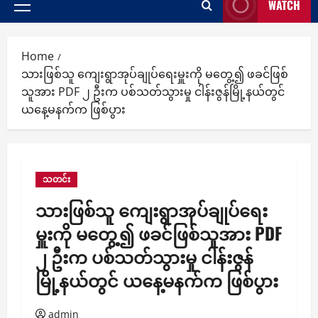
WATCH
Primary
Menu
Home
သားဖြစ်သူ ကျေးရွာအုပ်ချုပ်ရေးမှူးကို မတွေ့၍ ဖခင်ဖြစ်
သူအား PDF ၂ ဦးက ပစ်သတ်သွားမှု ငါန်းဇွန်မြို့နယ်တွင်
ယနေ့မနက်က ဖြစ်ပွား
သတင်း
သားဖြစ်သူ ကျေးရွာအုပ်ချုပ်ရေး
မှူးကို မတွေ့၍ ဖခင်ဖြစ်သူအား PDF
၂ ဦးက ပစ်သတ်သွားမှု ငါန်းဇွန်
မြို့နယ်တွင် ယနေ့မနက်က ဖြစ်ပွား
admin