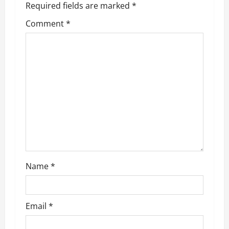
a
Required fields are marked
*
t
Comment
*
i
o
n
Name
*
Email
*