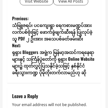
Visit Website
View All Posts
P
Previous:
သံဖြူဇရပ်၊ ပငကျေးရွာ ရေကစားမဏ္ဍပ်အား
o
လက်ပစ်ဗုံးဖြင့် ဖောက်ခွဲဖျက်ဆီးရန် ပြုလုပ်ခဲ့
s
သူ PDF ၂ ဦးအား အသေပစ်ခတ်ဖမ်းဆီး
Next:
t
ရုရှား Bloggers အဖွဲ့က မြန်မာ့အထင်ကရနေရာ
n
များနှင့် သင်္ကြန်ပွဲတော်ကို ရုရှား Online Website
များ၌ ထုတ်လွှင့်ပြသနိုင်ခဲ့သဖြင့် နှစ်နိုင်ငံ
a
ခရီးသွားကဏ္ဍ ပိုမိုတိုးတက်လာမည်ဟု ဆို
v
i
Leave a Reply
g
Your email address will not be published.