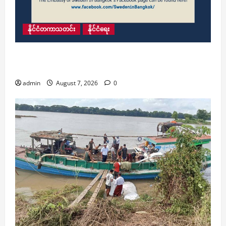
နိုင်ငံတကာသတင်း
နိုင်ငံရေး
ရန်ကုန်မြို့ရှိ ဆွီဒင်သံရုံး၏ သံရုံးခွဲအား ယနေ့
အပြီးတိုင်ပိတ်သိမ်း
admin
August 7, 2026
0