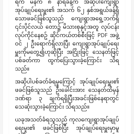
ရက် မနက် ၈ နာရီခန့်က အဆိုပါကျေးရွာ
အုပ်ချုပ်ရေးမှူး၏ အသက် ၆၂ နှစ်အရွယ်ခန့်ရှိ
သောဖခင်ဖြစ်သူသည် ကျေးရွာအရှေ့ဘက်ရှိ
၎င်းပိုင်လယ် တော၌ မိသားစုနှင့်အတူ လုပ်ငန်း
လုပ်ကိုင်နေစဥ် ဆိုင်ကယ်တစ်စီးဖြင့် PDF အဖွဲ့
ဝင် ၂ ဦးရောက်ရှိလာပြီး ကျေးရွာအုပ်ချုပ်ရေး
မှူးကိုမတွေ့၍ဟုဆိုပြီး အငြိုးဖြင့် သေနတ်ဖြင့်
ပစ်ခတ်ကာ ထွက်ပြေးသွားခဲ့ကြောင်း သိရ
သည်။
အဆိုပါပစ်ခတ်ခံရမှုကြောင့် အုပ်ချုပ်ရေးမှူး၏
ဖခင်ဖြစ်သူသည် ဦးခေါင်းအား သေနတ်ထိမှန်
ဒဏ်ရာ ၃ ချက်ရရှိပြီးအခင်းဖြစ်နေရာတွင်
သေဆုံးသွားခဲ့ကြောင်း သိရသည်။
ယခုအသတ်ခံရသူသည် ကုလကျေးရွာအုပ်ချုပ်
ရေးမှုး၏ ဖခင်ဖြစ်ပြီး အုပ်ချုပ်ရေးမှူးမှာမူ