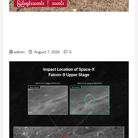
ပြည်တွင်းသတင်း
သတင်း
ရေဘေးသင့်ပြည်သူ ၄၀,၀၀၀ ကျော်အတွက် ကူညီ
ထောက်ပံ့မှုများ ဆက်လက်ဆောင်ရွက်နေပြီး ကျပ်
၁၄၆ သန်းကျော် ထောက်ပံ့ပေးထားသလို ဆက်သွယ်
ရေးဝန်ဆောင်မှုလည်း ၃၅ ရာခိုင်နှုန်း ပြန်လည်ရရှိ
admin
August 7, 2026
0