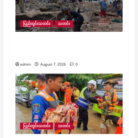
ပြည်တွင်းသတင်း
သတင်း
အောင်ဆန်းအားကစားကွင်းပတ်လည်ရှိ
‌ဈေးဆိုင်ခန်းများ ဖယ်ရှားရှင်းလင်းမှု တစ်ဝက်
ခန့် ဖြိုချပြီးစီး
admin
August 7, 2026
0
ပြည်တွင်းသတင်း
သတင်း