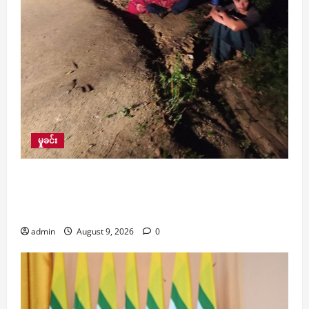
မှုခင်း
KG တန်း တက်နေသော အသက် ၆ နှစ်အရွယ်
မိန်းကလေးငယ်ကို နားကပ်ဖြုတ်ကာ သတ်ဖြတ်ခဲ့သူ
ကို ဖမ်းမိ
admin
August 9, 2026
0