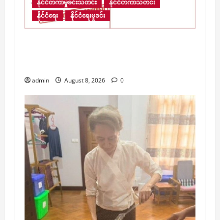
နိုင်ငံတကာမှုခင်းသတင်း
နိုင်ငံတကာသတင်း
နိုင်ငံရေး
နိုင်ငံရေးမှုခင်း
​မြန်မာ့နယ်စပ်ရှိ ကျားဖြန့် အွန်လိုင်းငွေလိမ်
ဂိုဏ်းဝင်းများအတွင်း လူပေါင်း ၁၃,၆၇၀ ကျော်
ဆက်လက်ပိတ်မိနေ
admin
August 8, 2026
0