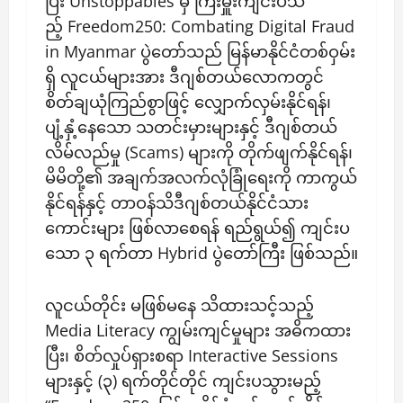
ပြီး Unstoppables မှ ကြီးမှူးကျင်းပသ
ည့် Freedom250: Combating Digital Fraud
in Myanmar ပွဲတော်သည် မြန်မာနိုင်ငံတစ်ဝှမ်း
ရှိ လူငယ်များအား ဒီဂျစ်တယ်လောကတွင်
စိတ်ချယုံကြည်စွာဖြင့် လျှောက်လှမ်းနိုင်ရန်၊
ပျံ့နှံ့နေသော သတင်းမှားများနှင့် ဒီဂျစ်တယ်
လိမ်လည်မှု (Scams) များကို တိုက်ဖျက်နိုင်ရန်၊
မိမိတို့၏ အချက်အလက်လုံခြုံရေးကို ကာကွယ်
နိုင်ရန်နှင့် တာဝန်သိဒီဂျစ်တယ်နိုင်ငံသား
ကောင်းများ ဖြစ်လာစေရန် ရည်ရွယ်၍ ကျင်းပ
သော ၃ ရက်တာ Hybrid ပွဲတော်ကြီး ဖြစ်သည်။
လူငယ်တိုင်း မဖြစ်မနေ သိထားသင့်သည့်
Media Literacy ကျွမ်းကျင်မှုများ အဓိကထား
ပြီး၊ စိတ်လှုပ်ရှားစရာ Interactive Sessions
များနှင့် (၃) ရက်တိုင်တိုင် ကျင်းပသွားမည့်