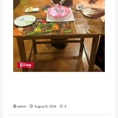
နိုင်ငံရေး
ဒေါ်အောင်ဆန်းစုကြည်ကို လွှတ်ပေးရန် အာဆီ
ယံဥက္ကဋ္ဌ၏ ထုတ်ပြန်တောင်းဆိုမှုမှာ စိတ်ပျက်
စရာတောင်းဆိုချက်များ ပါဝင်နေကြောင်း
နိုင်ငံခြားရေးဝန်ကြီးဌာန ယခုည တုံ့ပြန်
admin
August 8, 2026
0