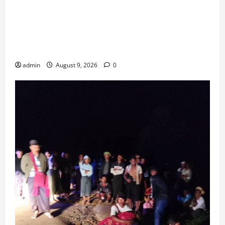
ထိုင်းနိုင်ငံတွင် အလုပ်ထုတ်ခံရသည့် ဆရာဟောင်း
တစ်ဦးက သေနတ်ဖြင့် ခြိမ်းခြောက်သဖြင့်
စာသင်ကျောင်းတစ်ကျောင်း အွန်လိုင်းသင်ကြားရေး
သို့ ယာယီ ပြောင်းလဲ
admin
August 9, 2026
0