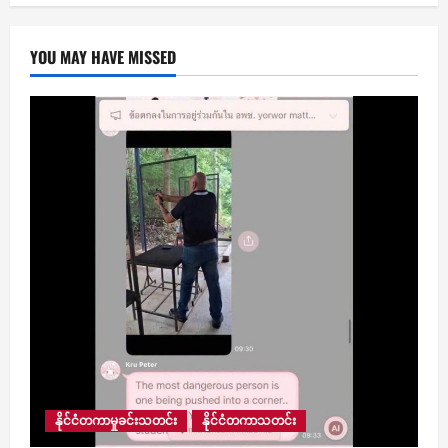
YOU MAY HAVE MISSED
နိုင်ငံတကာမှုခင်းသတင်း
နိုင်ငံတကာသတင်း