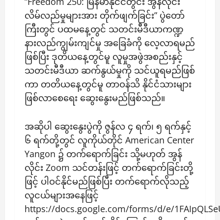
“Freedom 250: မြန်မာနိုင်ငံတွင်း အွန်လိုင်း
လိမ်လည်မှုများအား တိုက်ဖျက်ခြင်း” ပွဲတော်
ကြီးတွင် ပထမနေ့တွင် သတင်းမီဒီယာကဏ္ဍ
နားလည်ကျွမ်းကျင်မှု အခြေခံကို လေ့လာရမည်
ဖြစ်ပြီး ဒုတိယနေ့တွင်မူ လူမှုအဖွဲအစည်းနှင့်
သတင်းမီဒီယာ ဆက်နွယ်မှုကို သင်ယူရမည်ဖြစ်
ကာ တတိယနေ့တွင်မူ တာဝန်သိ နိုင်ငံသားများ
ဖြစ်လာစေရေး ဆွေးနွေးမည်ဖြစ်သည်။
အဆိုပါ ဆွေးနွေးပွဲကို ဇွန်လ ၄ ရက်၊ ၅ ရက်နှင့်
၆ ရက်တို့တွင် လူကိုယ်တိုင် American Center
Yangon ၌ တက်ရောက်ခြင်း သို့မဟုတ် အွန်
လိုင်း Zoom သင်တန်းဖြင့် တက်ရောက်ခြင်းတို့
ဖြင့် ပါဝင်နိုင်မည်ဖြစ်ပြီး တက်ရောက်လိုသည့်
လူငယ်များအနေဖြင့်
https://docs.google.com/forms/d/e/1FAIpQLS