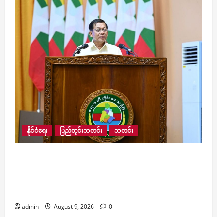
နိုင်ငံရေး
ပြည်တွင်းသတင်း
သတင်း
လေးမျက်နှာမြို့နယ်အတွင်းရှိ ရေဘေးဒဏ်သင့်
ဒေသများ ကူညီကယ်ဆယ်ရေးနှင့် ပြန်လည်
ထူထောင်ရေးအတွက် စေတနာရှင်၊ အလှူရှင်များက
ကျပ် ၂၃ ဘီလီယံကျော် လှူဒါန်း
admin
August 9, 2026
0