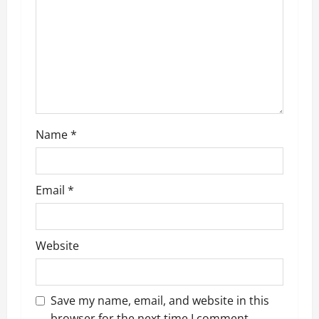
o
n
Name
*
Email
*
Website
Save my name, email, and website in this
browser for the next time I comment.