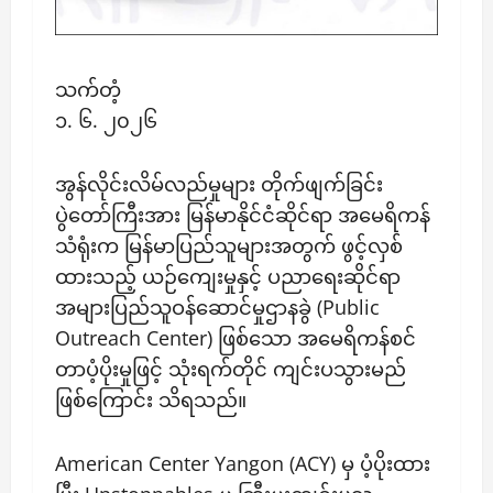
သက်တံ့
၁. ၆. ၂၀၂၆
အွန်လိုင်းလိမ်လည်မှုများ တိုက်ဖျက်ခြင်း
ပွဲတော်ကြီးအား မြန်မာနိုင်ငံဆိုင်ရာ အမေရိကန်
သံရုံးက မြန်မာပြည်သူများအတွက် ဖွင့်လှစ်
ထားသည့် ယဉ်ကျေးမှုနှင့် ပညာရေးဆိုင်ရာ
အများပြည်သူဝန်ဆောင်မှုဌာနခွဲ (Public
Outreach Center) ဖြစ်သော အမေရိကန်စင်
တာပံ့ပိုးမှုဖြင့် သုံးရက်တိုင် ကျင်းပသွားမည်
ဖြစ်ကြောင်း သိရသည်။
American Center Yangon (ACY) မှ ပံ့ပိုးထား