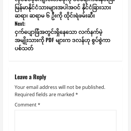
o
မြန်မာနိုင်ငံသားများအပါအဝင် နိုင်ငံခြားသား
s
ဆရာ၊ ဆရာမ ၆ ဦးကို ထိုင်းရဲဖမ်းဆီး
Next:
t
ငှက်ပျောခြံအတွင်းရှိနေသော လက်နက်မဲ့
n
အမျိုးသားကို PDF များက ဒလန်ဟု စွပ်စွဲကာ
ပစ်သတ်
a
v
i
Leave a Reply
g
Your email address will not be published.
Required fields are marked
*
a
Comment
*
t
i