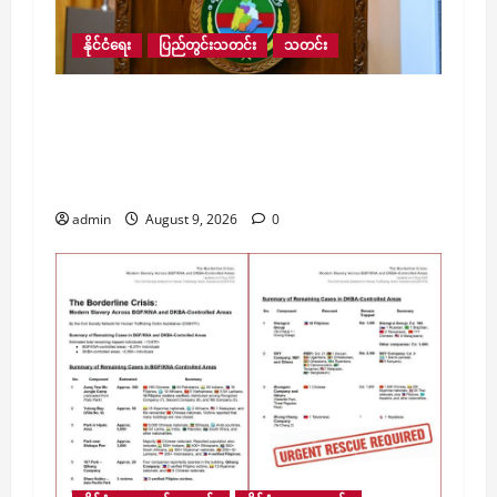
နိုင်ငံရေး
ပြည်တွင်းသတင်း
သတင်း
လေးမျက်နှာမြို့နယ်အတွင်းရှိ ရေဘေးဒဏ်သင့်
ဒေသများ ကူညီကယ်ဆယ်ရေးနှင့် ပြန်လည်
ထူထောင်ရေးအတွက် စေတနာရှင်၊ အလှူရှင်
များက ကျပ် ၂၃ ဘီလီယံကျော် လှူဒါန်း
admin
August 9, 2026
0