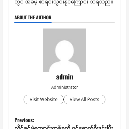
တွင် အခမဲ့ စာရင်းသွင်းနိုင်ကြောင်း သိရသည်။
ABOUT THE AUTHOR
admin
Administrator
Visit Website
View All Posts
P
Previous:
လိုင်စင်မဲ့ကျောင်းတစ်ခုကို ဝင်ရောက်စီးနင်းပြီး