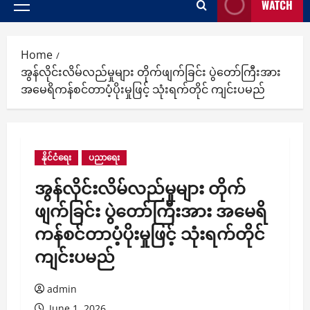
WATCH
Primary
Menu
Home
အွန်လိုင်းလိမ်လည်မှုများ တိုက်ဖျက်ခြင်း ပွဲတော်ကြီးအား
အမေရိကန်စင်တာပံ့ပိုးမှုဖြင့် သုံးရက်တိုင် ကျင်းပမည်
နိုင်ငံရေး
ပညာရေး
အွန်လိုင်းလိမ်လည်မှုများ တိုက်
ဖျက်ခြင်း ပွဲတော်ကြီးအား အမေရိ
ကန်စင်တာပံ့ပိုးမှုဖြင့် သုံးရက်တိုင်
ကျင်းပမည်
admin
June 1, 2026