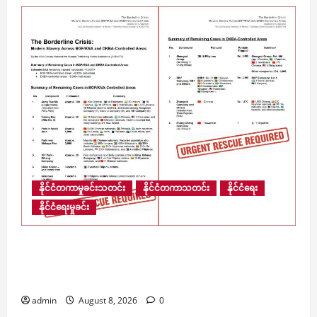
နိုင်ငံတကာမှုခင်းသတင်း
နိုင်ငံတကာသတင်း
နိုင်ငံရေး
နိုင်ငံရေးမှုခင်း
​မြန်မာ့နယ်စပ်ရှိ ကျားဖြန့် အွန်လိုင်းငွေလိမ်ဂိုဏ်းဝင်း
များအတွင်း လူပေါင်း ၁၃,၆၇၀ ကျော် ဆက်လက်
ပိတ်မိနေ
admin
August 8, 2026
0