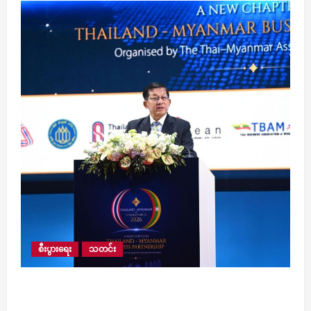
စီးပွားရေး
သတင်း
ပြီးခဲ့သည့် ၂၀၂၂ ခုနှစ်မှ စတင်ပြီး ယခုနှစ် ဇွန်လ
အထိ နှစ်နိုင်ငံကုန်သွယ်မှုပမာဏ အမေရိကန်