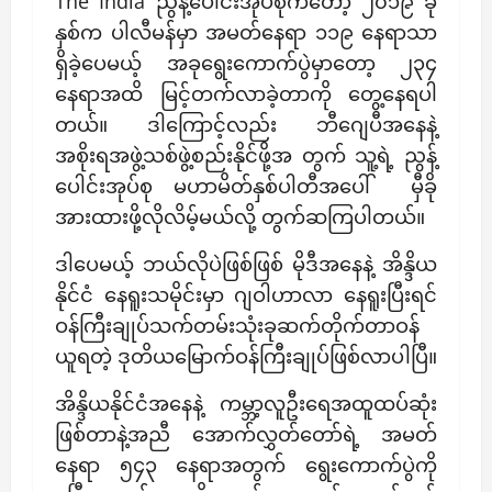
The India ညွန့်ပေါင်းအုပ်စုကတော့ ၂၀၁၉ ခု
နှစ်က ပါလီမန်မှာ အမတ်နေရာ ၁၁၉ နေရာသာ
ရှိခဲ့ပေမယ့် အခုရွေးကောက်ပွဲမှာတော့ ၂၃၄
နေရာအထိ မြင့်တက်လာခဲ့တာကို တွေ့နေရပါ
တယ်။ ဒါကြောင့်လည်း ဘီဂျေပီအနေနဲ့
အစိုးရအဖွဲ့သစ်ဖွဲ့စည်းနိုင်ဖို့အ တွက် သူ့ရဲ့ ညွန့်
ပေါင်းအုပ်စု မဟာမိတ်နှစ်ပါတီအပေါ် မှီခို
အားထားဖို့လိုလိမ့်မယ်လို့ တွက်ဆကြပါတယ်။
ဒါပေမယ့် ဘယ်လိုပဲဖြစ်ဖြစ် မိုဒီအနေနဲ့ အိန္ဒိယ
နိုင်ငံ နေရူးသမိုင်းမှာ ဂျဝါဟာလာ နေရူးပြီးရင်
ဝန်ကြီးချုပ်သက်တမ်းသုံးခုဆက်တိုက်တာဝန်
ယူရတဲ့ ဒုတိယမြောက်ဝန်ကြီးချုပ်ဖြစ်လာပါပြီ။
အိန္ဒိယနိုင်ငံအနေနဲ့ ကမ္ဘာ့လူဦးရေအထူထပ်ဆုံး
ဖြစ်တာနဲ့အညီ အောက်လွှတ်တော်ရဲ့ အမတ်
နေရာ ၅၄၃ နေရာအတွက် ရွေးကောက်ပွဲကို