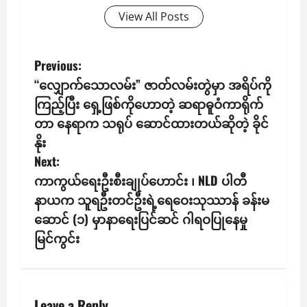
View All Posts
P
Previous:
“လျှောက်သောလမ်း” ဇာတ်လမ်းတွဲမှာ အရိပ်ကို
o
ကြည့်ပြီး ရှေ့ဖြစ်ကိုဟောတဲ့ ဆရာဓူဝံကာရိုက်
s
တာ နေရာက သရုပ် ဆောင်ထားတယ်ဆိုတဲ့ ခိုင်
နိုး
t
Next:
n
ကာကွယ်ရေးဦးစီးချုပ်ဟောင်း ၊ NLD ပါတီ
နာယက သူရဦးတင်ဦးရဲ့ရေဝေးသုဿာန် ခန်းမ
a
ဆောင် (၁) မှာနာရေးပြင်ဆင် ဂါရဝပြုနေမှု
v
မြင်ကွင်း
i
g
Leave a Reply