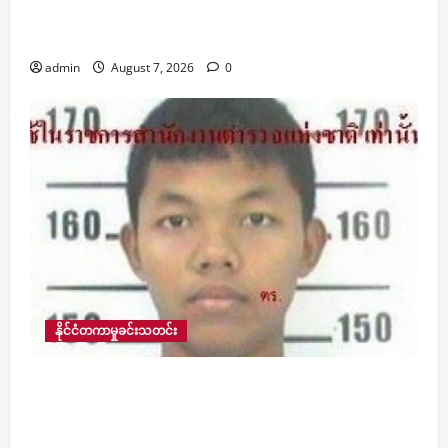
ဒေါ်လာ ၂၀ ဒသမ ၇၅၈ ဘီလီယံရှိခဲ့ကြောင်း
နိုင်ငံတော်သမ္မတ ဦးမင်းအောင်လှိုင် ပြောကြား
admin
August 7, 2026
0
နိုင်ငံတကာမှုခင်းသတင်း
အဘိုးအဘွားကို ပစ်သတ်လာသည့် ထိုင်းနိုင်ငံမှ
အလယ်တန်းကျောင်းသားက ကျောင်းတွင်းပစ်ခတ်မှု
ကျူးလွန်သဖြင့် ၆ ဦးသေဆုံး၊ သံသယတရားခံပါ