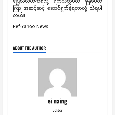
ဧပြီလလယ်ကစလို့ ရက်သတ္တပတ် ခုနှစ်ပတ်
ကြာ အဆင့်ဆင့် ဆောင်ရွက်ခဲ့ရတာလို့ သိရပါ
တယ်။
Ref-Yahoo News
ABOUT THE AUTHOR
ei naing
Editor