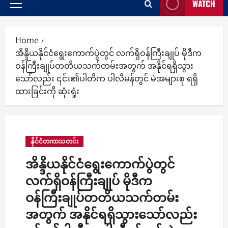
WATCH
Primary
Menu
Home
အိန္ဒိယနိုင်ငံရွေးကောက်ပွဲတွင် လက်ရှိဝန်ကြီးချုပ် မိုဒီက
ဝန်ကြီးချုပ်တတိယသက်တမ်းအတွက် အနိုင်ရရှိသွား
သော်လည်း ၎င်း၏ပါတီက ပါလီမန်တွင် မဲအများစု ရရှိ
ထားခြင်းကို ဆုံးရှုံး
နိုင်ငံတကာသတင်း
အိန္ဒိယနိုင်ငံရွေးကောက်ပွဲတွင်
လက်ရှိဝန်ကြီးချုပ် မိုဒီက
ဝန်ကြီးချုပ်တတိယသက်တမ်း
အတွက် အနိုင်ရရှိသွားသော်လည်း