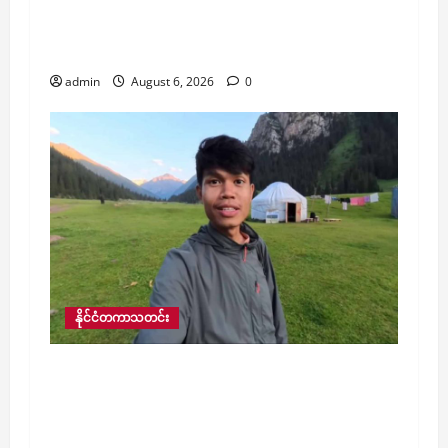
နေသော ဆယ်လီအမျိုးသားတစ်ဦးအား
သေနတ်သမားက ပစ်ခတ်သတ်ဖြတ်မှု မက္ကဆီ
ကိုတွင် ဖြစ်ပွား
admin
August 6, 2026
0
နိုင်ငံတကာသတင်း
ဂျော်ဂျီယာနိုင်ငံတွင် သေဆုံးခဲ့သည့် လူကြိုက်
များသော ထိုင်း YouTuber ၏ ရုပ်အလောင်း
ဘန်ကောက်မြို့သို့ လေယာဉ်ဖြင့်ပြန်လည်
ရောက်ရှိလာ