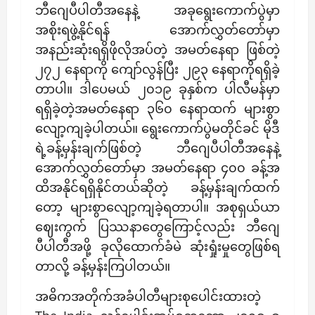
ဘီဂျေပီပါတီအနေနဲ့ အခုရွေးကောက်ပွဲမှာ
အစိုးရဖွဲ့နိုင်ရန် အောက်လွှတ်တော်မှာ
အနည်းဆုံးရရှိဖိုလိုအပ်တဲ့ အမတ်နေရာ ဖြစ်တဲ့
၂၇၂ နေရာကို ကျော်လွန်ပြီး ၂၉၃ နေရာကိုရရှိခဲ့
တာပါ။ ဒါပေမယ် ၂၀၁၉ ခုနှစ်က ပါလီမန်မှာ
ရရှိခဲ့တဲ့အမတ်နေရာ ၃၆၀ နေရာထက် များစွာ
လျော့ကျခဲ့ပါတယ်။ ရွေးကောက်ပွဲမတိုင်ခင် မိုဒီ
ရဲ့ခန့်မှန်းချက်ဖြစ်တဲ့ ဘီဂျေပီပါတီအနေနဲ့
အောက်လွှတ်တော်မှာ အမတ်နေရာ ၄၀၀ ခန့်အ
ထိအနိုင်ရရှိနိုင်တယ်ဆိုတဲ့ ခန့်မှန်းချက်ထက်
တော့ များစွာလျော့ကျခဲ့ရတာပါ။ အစုရှယ်ယာ
ဈေးကွက် ပြဿနာတွေကြောင့်လည်း ဘီဂျေ
ပီပါတီအဖို့ ခုလိုထောက်ခံမဲ ဆုံးရှုံးမှုတွေဖြစ်ရ
တာလို့ ခန့်မှန်းကြပါတယ်။
အဓိကအတိုက်အခံပါတီများစုပေါင်းထားတဲ့