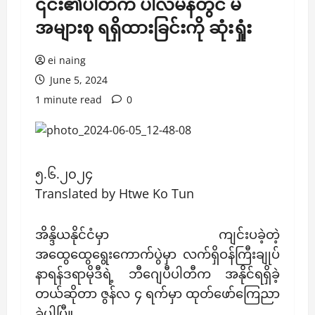
၎င်း၏ပါတီက ပါလီမန်တွင် မဲ
အများစု ရရှိထားခြင်းကို ဆုံးရှုံး
ei naing
June 5, 2024
1 minute read
0
၅.၆.၂၀၂၄
Translated by Htwe Ko Tun
အိန္ဒိယနိုင်ငံမှာ ကျင်းပခဲ့တဲ့
အထွေထွေရွေးကောက်ပွဲမှာ လက်ရှိဝန်ကြီးချုပ်
နာရန်ဒရာမိုဒီရဲ့ ဘီဂျေပီပါတီက အနိုင်ရရှိခဲ့
တယ်ဆိုတာ ဇွန်လ ၄ ရက်မှာ ထုတ်ဖော်ကြေညာ
ခဲ့ပါပြီ။