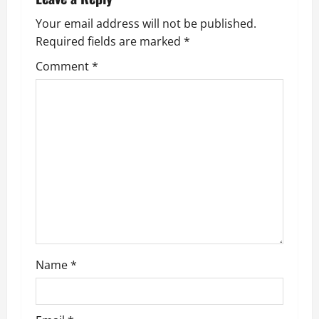
a
Your email address will not be published.
Required fields are marked
*
t
Comment
*
i
o
n
Name
*