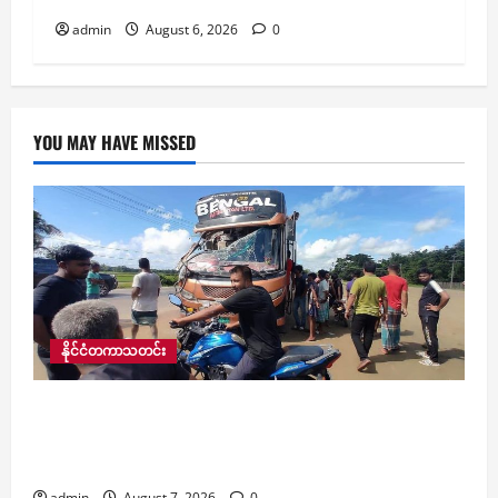
admin
August 6, 2026
0
YOU MAY HAVE MISSED
နိုင်ငံတကာသတင်း
​ဘင်္ဂလားဒေ့ရှ်တွင် ယနေ့ဖြစ်ပွားသည့် ယာဉ်
မတော်တဆမှုနှစ်ခုအတွင်း လူ ၁၅ ဦး သေဆုံးပြီး ၃၄
ဦးထက်မနည်း ဒဏ်ရာရ
admin
August 7, 2026
0