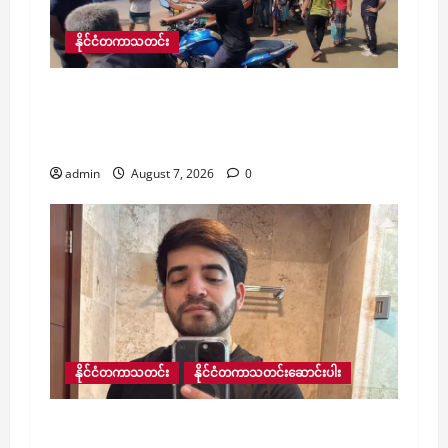
နိုင်ငံတကာသတင်း
​ဘင်္ဂလားဒေ့ရှ်တွင် ယနေ့ဖြစ်ပွားသည့် ယာဉ်
မတော်တဆမှုနှစ်ခုအတွင်း လူ ၁၅ ဦး သေဆုံး
ပြီး ၃၄ ဦးထက်မနည်း ဒဏ်ရာရ
admin
August 7, 2026
0
နိုင်ငံတကာသတင်း
နိုင်ငံတကာသတင်းဆောင်းပါး
လူမှုကွန်ရက်ပေါ် တိုက်ရိုက်ထုတ်လွှင့်မှုပြုလုပ်