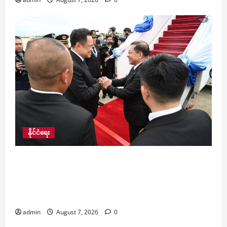
နိုင်ငံရေး
ထိုင်းနိုင်ငံမှ ပြန်လည်ထွက်ခွာလာသည့် နိုင်ငံတော်သ
မ္မတဦးမင်းအောင်လှိုင်ဦးဆောင်သော မြန်မာ
ကိုယ်စားလှယ်အဖွဲ့အား ထိုင်းဝန်ကြီးချုပ်ကိုယ်တိုင်
လိုက်လံ ပို့ဆောင် နှုတ်ဆက်
admin
August 7, 2026
0