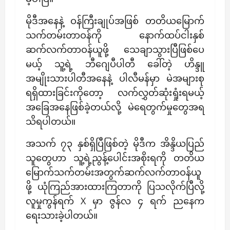
မိုဒီအနေနဲ့ ဝန်ကြီးချုပ်အဖြစ် တတိယမြောက်
သက်တမ်းတာဝန်ကို နောက်ထပ်ငါးနှစ်
ဆက်လက်တာဝန်ယူဖို့ သေချာသွားပြီဖြစ်ပေ
မယ့် သူ့ရဲ့ ဘီဂျေပီပါတီ ခေါ်တဲ့ ဟိန္ဒူ
အမျိုးသားပါတီအနေနဲ့ ပါလီမန်မှာ မဲအများစု
ရရှိထားခြင်းကိုတော့ လက်လွှတ်ဆုံးရှုံးရမယ့်
အခြေအနေဖြစ်ခဲ့တယ်လို့ မဲရေတွက်မှုတွေအရ
သိရပါတယ်။
အသက် ၇၃ နှစ်ရှိပြီဖြစ်တဲ့ မိုဒီက အိန္ဒိယပြည်
သူတွေဟာ သူ့ရဲ့ညွန့်ပေါင်းအစိုးရကို တတိယ
မြောက်သက်တမ်းအတွက်ဆက်လက်တာဝန်ယူ
ဖို့ ယုံကြည်အားထားကြတာကို ပြသလိုက်ပြီလို့
လူမှုကွန်ရက် X မှာ ဇွန်လ ၄ ရက် ညနေက
ရေးသားခဲ့ပါတယ်။