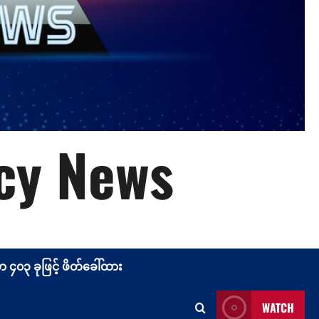
cy News
၄၀၃ ခုဖြင့် ဖိတ်ခေါ်ထား
WATCH