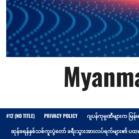
Myanma
#12 (NO TITLE)
PRIVACY POLICY
ဂျပန်ကုမ္ပဏီများက မြန်
ဆုန်ခရန်နှစ်သစ်ကူးပွဲတော် ခရီးသွားအားလပ်ရက်များ၏ ပထမနေ