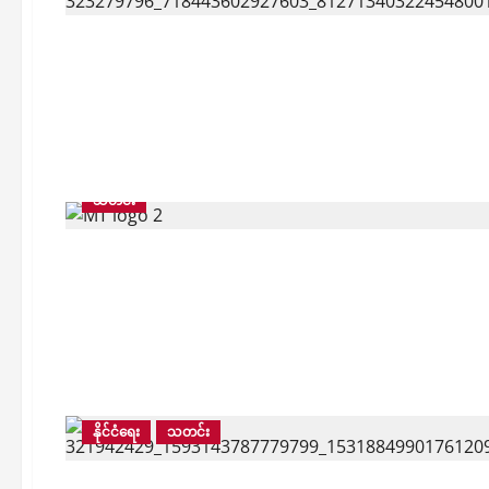
သတင်း
နိုင်ငံရေး
သတင်း