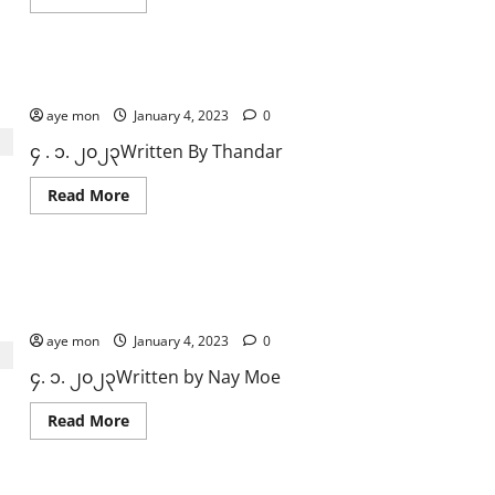
more
about
NUG
နှ
င့်
ခေတ်ဟောင်းတေးသီချင်းကို ပြန်လည်ဆန်းသစ်ပြီး သီဆိုဖို့ စီစ
PDF
ကို
aye mon
ထောက်ပံ့
January 4, 2023
0
နေ
သ
၄ . ၁. ၂၀၂၃Written By Thandar
ည့်
အ
မေ
Read
Read More
ရိ
more
ကန်
about
နှ
ခေတ်ဟောင်း
င့်
တေးသီချင်း
ဗြိ
ကို
စိန်ရတုလွတ်လပ်ရေးနေ့တွင် အကျဥ်းသား ၇၀၁၂ ဦး ပြန်လွှတ်ပ
တိန်
ပြန်လည်
က
ဆန်း
၆၆၄၀၂ ဦး ပြန်လွှတ်ပေးခဲ့
အကြမ်းဖက်
သစ်
ဗုံး
ပြီး
aye mon
January 4, 2023
0
ခွဲ
သီ
မှု
ဆို
၄. ၁. ၂၀၂၃Written by Nay Moe
များ
ဖို့
ဖြစ်
စီ
နိုင်သည်
စ
Read
Read More
ဟု
ဥ်
more
အသိပေး
နေ
about
ထား
တဲ့
စိန်ရတု
ခြင်း
လှ
လွတ်လပ်ရေး
နှ
ယမင်း