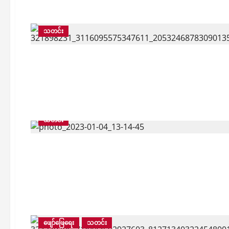
သတင်း
သတင်း
ဖျော်ဖြေရေး
သတင်း