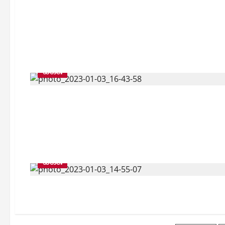
သတင်း
သတင်း