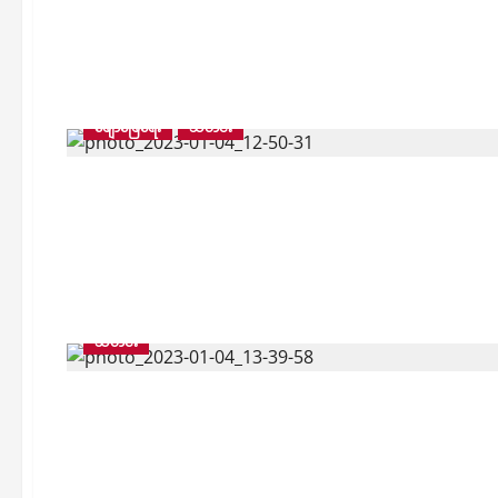
ဖျော်ဖြေရေး
သတင်း
သတင်း