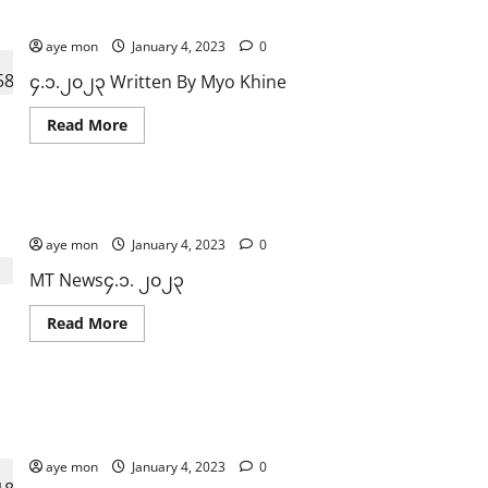
နေ့
င့်
အိမ်
လွတ်လပ်ရေးနေ့တွင် စစ်တွေမြို့ပေါ်၌ အမျိုးသား ၃ ဦးသေနတ်ဖြ
တွင်
ပျော်ပွဲ
အ
ရွှင်
aye mon
ကျ
January 4, 2023
0
ပွဲ
ဥ်း
များ
သား
၄.၁.၂၀၂၃ Written By Myo Khine
ပြုလုပ်
၇၀၁၂
ပါက
ဦး
တိုက်ခိုက်
ပြန်
Read
Read More
သတ်ဖြတ်
လွှတ်ပေး
more
မည်
ခဲ့
about
ဟု
ပြီး
လွတ်လပ်ရေး
ခြိမ်းခြောက်
SAC
နေ့
ထား
နှစ်
တွင်
ခြင်း
လွတ်လပ်ရေးနေ့တွင် နေပြည်တော်၌ ဗုံးခွဲမည့် PDF သုံးဦးနှင့် 
နှစ်သက်
စစ်
ကြော
တမ်း
တွေ
င့်
aye mon
အတွင်း
မြို့
January 4, 2023
0
လွတ်လပ်ရေး
အ
ပေါ်၌
နေ့
ကျ
အမျိုးသား
MT News၄.၁. ၂၀၂၃
ပျော်ပွဲ
ဥ်း
၃
ရွှင်
သား
ဦး
ပွဲ
၆၆၄၀၂
သေနတ်
Read
Read More
များ
ဦး
ဖြင့်
more
မ
ပြန်
ပစ်ခတ်
about
ရှိ
လွှတ်ပေး
ခံ
လွတ်လပ်ရေး
သလောက်
ခဲ့
ရ
နေ့
နည်းပါး
ပြီး
တွင်
အခြေခံလူတန်းစားဘဝကနေ Miss လောကဆီလျှောက်လှမ်းဖို့ဆိုရင
သေဆုံး
နေပြည်တော်၌
ဗုံး
လို့ အိမ့်မျက်ခြယ်ဆို
ခွဲ
မည့်
aye mon
January 4, 2023
0
PDF