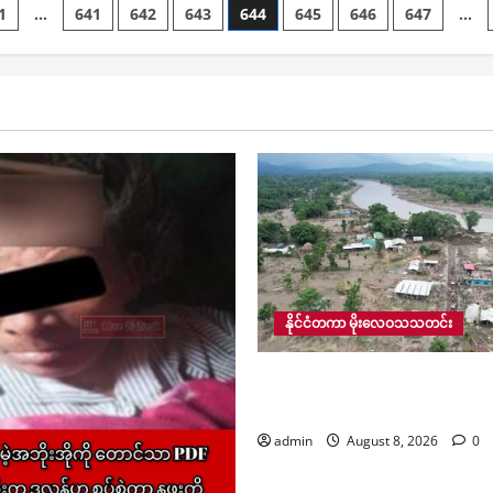
နိုင်
(မန္တလေး)
အလေအလွင့်
1
…
641
642
643
644
645
646
647
…
ဘဲ
မှ
မ
ကတိကဝတ်
ဦး
ရှိ
ion
ပြုလုပ်
ဆောင်
အောင်
ပြီး
ဆရာတော်
သုံးစွဲ
မှ
ဦး
ရန်
ပြန်ဖွင့်
အာစာရ
ဒူဝါ
နိုင်
ယနေ့
လ
မည်
တွင်
ရှီး
ဟု
ဖမ်းဆီး
လ
စီးပွား
ခံရ
သတိပေး
ကူးသန်း
ပြော
နိုင်ငံတကာ မိုးလေဝသသတင်း
အိန္ဒိယနိုင်ငံ၊ အာသံပြည်နယ်
မှုကြောင့် သေဆုံးသူ ၁၀၀ နီး
admin
August 8, 2026
0