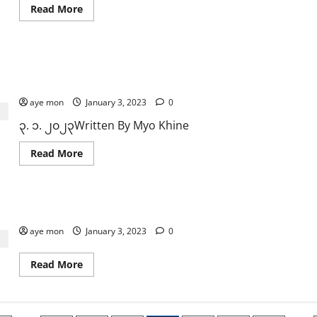
ကို
ဆို
Read
Read More
KNU
more
နှင့်
about
PDF
NUG
က
အဖွဲ့
နေအိမ်
ဝင်
များ
မူဆယ်၊ ကျယ်ဂေါင်ဂိတ်များ ပြန်ဖွင့်မည့်ကိစ္စ တရုတ် ကြိုးဆွဲရာ
များ၏
အတွင်း
ငွေကြေး
စီးပွားကူးသန်းပြော
မှ
ဆိုင်ရာ
ပစ်ခတ်၍
အဂတိ
ပြည်
aye mon
January 3, 2023
0
များ
သူ
အပေါ်
သုံး
၃. ၁. ၂၀၂၃Written By Myo Khine
ဝေဖန်
ဦး
မှု
သေ
များ
ပြီး
Read
Read More
ရှိ
လခ
more
လာ
ရ
about
ပြီး
အချို့
မူ
နောက်
ကျ
ဆယ်၊
ငွေကြေး
ဆုံး
ကျယ်
သုံးစွဲ
သံဃသမဂ္ဂ (မန္တလေး) မှ ဦးဆောင်ဆရာတော် ဦးအာစာရ ယနေ့တွ
ဂေါ
ရာတွင်
င်
အမှန်
aye mon
ဂိတ်
January 3, 2023
0
တကယ်
များ
လိုအပ်
ပြန်ဖွင့်
သ
မည့်
Read
Read More
ည့်
ကိစ္စ
more
နေရာ
တရုတ်
about
သုံးစွဲ
ကြိုးဆွဲ
သံ
ရန်
ရာ
ဃ
နှ
မက
သမဂ္ဂ
င့်