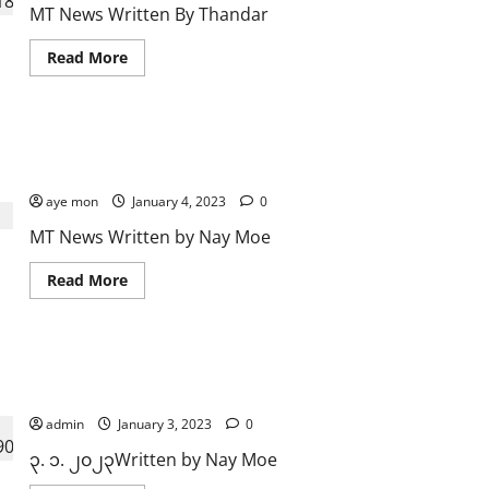
သုံး
MT News Written By Thandar
ဦး
နှင့်
လက်နက်
Read
Read More
များ
more
ဖမ်းမိ
about
အခြေခံ
လူတန်းစား
ဘဝ
နာရေးအိမ်၌ အုပ်ချုပ်မှုကိစ္စဆောင်ရွက်နေသည့် လခရများကို K
ကနေ
Miss
ဦးသေပြီး လခရအချို့ ကျဆုံး
လောက
ဆီ
aye mon
January 4, 2023
0
လျှောက်
လှမ်း
MT News Written by Nay Moe
ဖို့
ဆို
ရင်
Read
Read More
စိတ်
more
ခွန်အား
about
အပြည့်
နာရေး
နဲ့
အိမ်၌
အိပ်မက်
အုပ်ချုပ်
တွေ
NUG အဖွဲ့ဝင်များ၏ ငွေကြေးဆိုင်ရာအဂတိများအပေါ် ဝေဖန်မှုမျ
မှု
ဆီ
ကိစ္စ
လိုအပ်သည့်နေရာ သုံးစွဲရန်နှင့် အလေအလွင့်မရှိအောင် သုံးစွဲ
လျှောက်
ဆောင်ရွက်
လှမ်း
နေ
ပါ
admin
January 3, 2023
0
သည့်
လို့
လခ
အိမ့်
၃. ၁. ၂၀၂၃Written by Nay Moe
ရ
မျက်
များ
ခြယ်