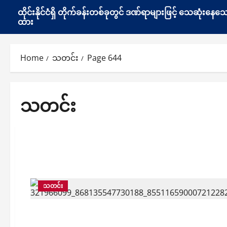
ထိုင်းနိုင်ငံရှိ တိုက်ခန်းတစ်ခုတွင် ဒဏ်ရာများဖြင့် သေဆုံး
ထား
Home
သတင်း
Page 644
သတင်း
သတင်း