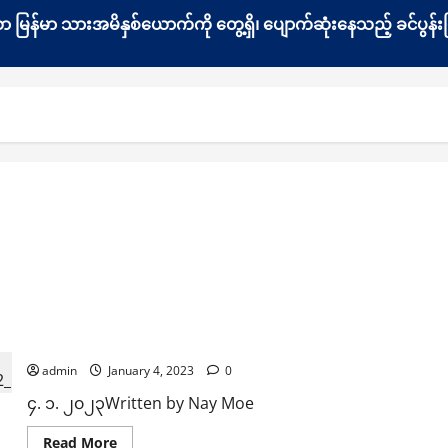
နေသော မြန်မာ သားအမိနှစ်ယောက်ကို တွေ့ရှိ၊ ပျောက်ဆုံးနေသည့် ခင်ပ
NUG နှင့် PDF ကို ထောက်ပံ့နေသည့် အမေရိကန်နှင့် ဗြိတိန်က အကြမ
ပျော်ပွဲရွှင်ပွဲများပြုလုပ်ပါက တိုက်ခိုက်သတ်ဖြတ်မည်ဟု ခြိမ်းခ
မရှိသလောက် နည်းပါး
admin
January 4, 2023
0
၄. ၁. ၂၀၂၃Written by Nay Moe
Read
Read More