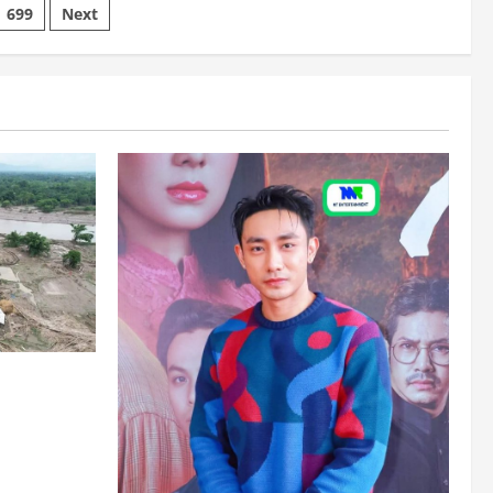
699
Next
တွင် ရေကြီး
ပါးရှိလာ