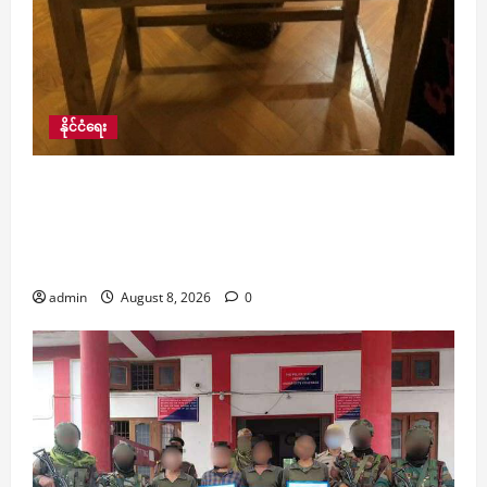
နိုင်ငံရေး
ဒေါ်အောင်ဆန်းစုကြည်ကို လွှတ်ပေးရန် အာဆီယံ
ဥက္ကဋ္ဌ၏ ထုတ်ပြန်တောင်းဆိုမှုမှာ စိတ်ပျက်စရာ
တောင်းဆိုချက်များ ပါဝင်နေကြောင်း နိုင်ငံခြားရေး
ဝန်ကြီးဌာန ယခုည တုံ့ပြန်
admin
August 8, 2026
0