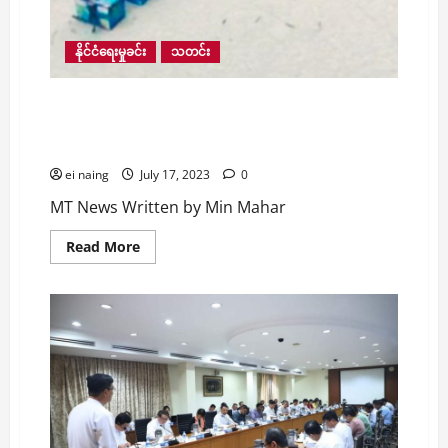
ရဲ
ဒ
င်း
ဖြင့်
နိုင်ငံရေးမှုခင်း
သတင်း
ခုတ်
ပြီး
လည်ပင်း၌ဆွဲထား
ကလေးမြို့နယ်တွင် မပေါက်ကွဲသေးသည့် ရီမုမိုင်း ၇
သည့်
ဆွဲကြိုး
လုံးရှာဖွေတွေ့ရှိ၍သက်မဲ့ပြုလုပ်ကာ ဖောက်ခွဲ
ကို
လုယူ
ဖျက်ဆီးခဲ့ရ
ထွက်ပြေး
မှု
ei naing
July 17, 2023
0
ဖြစ်ပွား
MT News Written by Min Mahar
Read
Read More
more
about
ကလေး
မြို့နယ်
တွင်
မ
ပေါက်ကွဲ
သေး
သည့်
ရီ
မု
မိုင်း
၇
လုံး