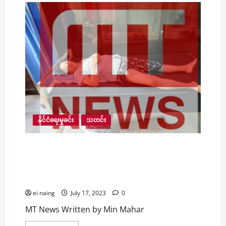
ယာ
ဥ်
တစ်
စီး
လမ်း
လယ်
ကျွန်း
ကာရံ
ထား
တဲ့
တန်း
ကို
စ
လစ်
ဖြစ်
ကာ
ဝင်
နိုင်ငံရေးမှုခင်း
သတင်း
တိုက်
ပြီး
မီးလောင်
ရွှေဘိုမြို့မဈေးကို PDF အဖွဲ့မှ Drone Drop ဗုံး ၂ လုံး
ကျွမ်း
ခဲ့
ဖြင့် တိုက်ခိုက်၍ ပေါက်ကွဲကာ ကလေး ၂ ဦး
သော်လည်း
အပါအဝင် လူ ၇ ဦးနှင့် ကိုရင် ၁ ပါး ဒဏ်ရာရရှိမှု
ယာ
ဥ်
ယနေ့ဖြစ်ပွား
မောင်း
ဖြစ်
ei naing
July 17, 2023
0
သူ
အန္တရာယ်ကင်း
MT News Written by Min Mahar