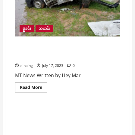
ခြင်း
များ
လွယ်
လူ‌ချောမွေ့
စေ
ရန်
ဖြေလျှော့
မှုခင်း
သတင်း
နိုင်
သမျှ
ဖြေလျှော့
အမြန်လမ်းပေါ်မှာ လမ်းလယ်ကျွန်းက ထန်းပင်ဝင်
ပေး
မည်
တိုက်ပြီး ယာဥ်ငယ်တစ်စီး တိမ်းမှောက်ရာက နှစ်ဦး
ဟု
ဒဏ်ရာရ
စီးပွား
ကူးသန်း
ဒု
ei naing
July 17, 2023
0
ဝန်ကြီး
ပြော
MT News Written by Hey Mar
ကြား
Read
Read More
more
စီးပွားရေး
သတင်း
about
အ
မြန်
လမ်း
ထောင်သုံးနှစ်ချမဲ့ အွန်လိုင်းစျေးသည်လိမ်လည်မှု၊
ပေါ်
ငွေသားအသုံးပြုမှုကျဆင်းပြီး ဒစ်ဂျစ်တယ်ငွေသား
မှာ
လမ်း
အားပြုလာတဲ့ မြန်မာနဲ့ တရုတ်စီးပွားရေးသမားအချို့
လယ်
လိမ်လည်မှုဖြိုခွင်းဖို့ မြန်မာ့နယ်စပ် အင်တာနက်ဖြတ်
ကျွန်း
က