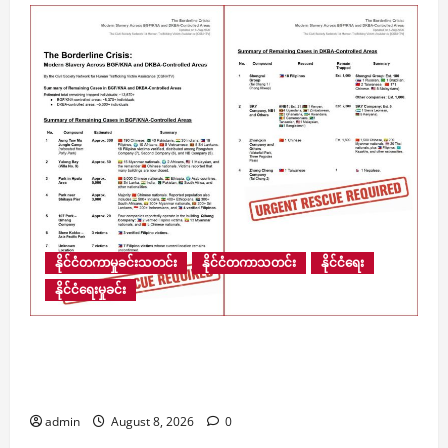
မဲ့
မာ့
ထိုင်း
အပေါ်
ပိတ်ဆို့
အရေးယူ
မှု
လမ်းမှား
နိုင်ငံတကာမှုခင်းသတင်း
နိုင်ငံတကာသတင်း
နိုင်ငံရေး
နိုင်ငံရေးမှုခင်း
​မြန်မာ့နယ်စပ်ရှိ ကျားဖြန့် အွန်လိုင်းငွေလိမ်ဂိုဏ်းဝင်း
များအတွင်း လူပေါင်း ၁၃,၆၇၀ ကျော် ဆက်လက်
ပိတ်မိနေ
admin
August 8, 2026
0