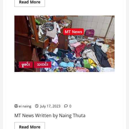
Read
Read More
more
about
ရွှေဘို
မြို့မ
ဈေး
ကို
PDF
အဖွဲ့
မှ
Drone
Drop
ဗုံး
၂
လုံး
ဖြင့်
မှုခင်း
သတင်း
တိုက်ခိုက်၍
ပေါက်ကွဲ
ကာ
ကလေး
ပဲခူးတွင် သားအမိနှစ်ဦးထဲနေသော နေအိမ်အား လူ ၂
၂
ဦးက သေနတ်၊ ဓားဖြင့်ခြိမ်းခြောက်၍ ရွှေထည်
ဦး
အပါအဝင်
ပစ္စည်းများအား နေ့ခင်းကြောင်တောင် အနုကြမ်းစီး
လူ
လုယက်
၇
ဦး
ei naing
July 17, 2023
0
နှင့်
ကိုရင်
၁
MT News Written by Naing Thuta
ပါး
ဒဏ်ရာ
Read
ရရှိ
Read More