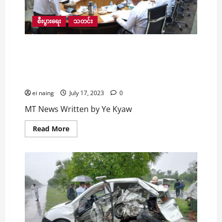
ရှာဖွေ
တွေ့
ရှိ၍သက်မဲ့
စီးပွားရေး
သတင်း
ပြုလုပ်
ကာ
ဖောက်ခွဲ
ဖျက်ဆီး
ပို့ကုန်တိုးမြှင့်နိုင်ရေး ကုန်ပစ္စည်းတင်ပို့၊ တင်သွင်း
ခဲ့
ခြင်းများ လွယ်လူ‌ချောမွေ့စေရန် ဖြေလျှော့နိုင်သမျှ
ရ
ဖြေလျှော့ပေးမည်ဟု စီးပွားကူးသန်းဒုဝန်ကြီး ပြော
ကြား
ei naing
July 17, 2023
0
MT News Written by Ye Kyaw
Read
Read More
more
about
ပို့
ကုန်
တိုး
မြှင့်
နိုင်
ရေး
ကုန်ပစ္စည်း
တင်
ပို့၊
တင်
သွင်း