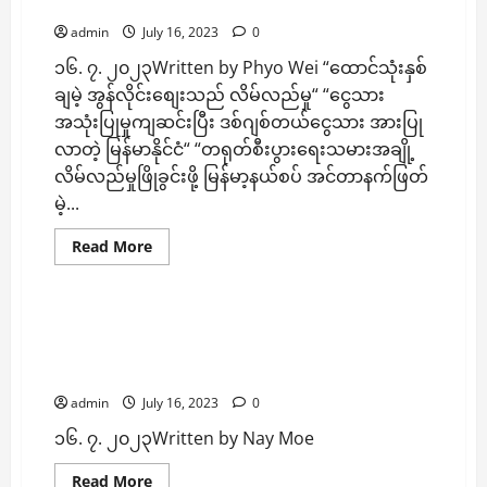
မဲ့ ထိုင်း
ထန်းပင်
ဝင်
admin
July 16, 2023
0
တိုက်
ပြီး
၁၆. ၇. ၂၀၂၃Written by Phyo Wei “ထောင်သုံးနှစ်
ယာ
ဥ်
ချမဲ့ အွန်လိုင်းစျေးသည် လိမ်လည်မှု“ “ငွေသား
ငယ်
တစ်
အသုံးပြုမှုကျဆင်းပြီး ဒစ်ဂျစ်တယ်ငွေသား အားပြု
စီး
တိမ်း
လာတဲ့ မြန်မာနိုင်ငံ“ “တရုတ်စီးပွားရေးသမားအချို့
မှောက်
လိမ်လည်မှုဖြိုခွင်းဖို့ မြန်မာ့နယ်စပ် အင်တာနက်ဖြတ်
ရာက
နှစ်
မဲ့...
ဦး
ဒဏ်ရာ
ရ
Read
Read More
more
နိုင်ငံရေးမှုခင်း
သတင်း
about
ထောင်
သုံး
နှစ်
မောရဝတီစခန်းကုန်းသိမ်းတိုက်ပွဲမှာ ဒေါန
ချ
စစ်ကြောင်းက PDF စနိုက်ပါတစ်ဦးသေဆုံးပြီး
မဲ့
အွ
အလောင်းပြန်မရ ဟု ဆို
န်
လို
admin
July 16, 2023
0
င်း
စျေး
၁၆. ၇. ၂၀၂၃Written by Nay Moe
သည်
လိမ်လည်
မှု၊
Read
Read More