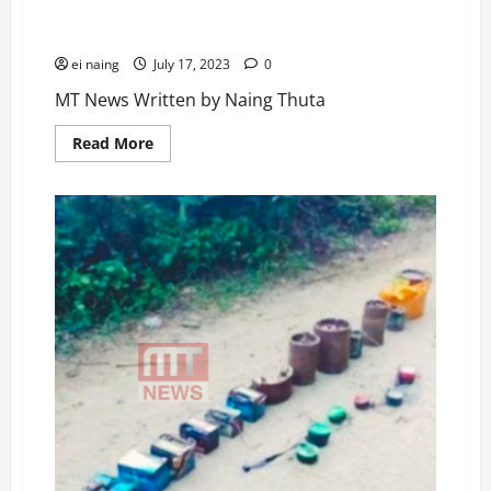
အား ရဲဒင်းဖြင့်ခုတ်ပြီး လည်ပင်း၌ဆွဲထားသည့်
ဆွဲကြိုးကို လုယူထွက်ပြေးမှု ဖြစ်ပွား
ei naing
July 17, 2023
0
MT News Written by Naing Thuta
Read
Read More
more
about
မန္တလေး
ဆေး
တက္ကသိုလ်
မှ
ဌာန
မှူး
နေအိမ်
ကို
သေနတ်
အတု
ဖြင့်
အနုကြမ်း
ဝင်
စီး
သည့်
လူငယ်
က
ဌာန
မှူး
အား