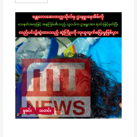
more
မှု
about
ယနေ့
ပဲ
ဖြစ်ပွား
ခူး
တွင်
သားအမိ
နှစ်
ဦး
ထဲ
နေ
သော
နေအိမ်
အား
လူ
၂
ဦးက
သေနတ်၊
ဓား
ဖြင့်
ခြိမ်းခြောက်၍
ရွှေ
ထည်
ပစ္စည်း
များ
အား
နေ့ခင်းကြောင်တောင်
မှုခင်း
သတင်း
အနုကြမ်းစီး
လုယက်
မန္တလေးဆေးတက္ကသိုလ်မှ ဌာနမှူးနေအိမ်ကို သေနတ်
အတုဖြင့် အနုကြမ်းဝင်စီးသည့် လူငယ်က ဌာနမှူး