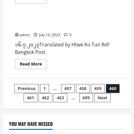
ငွေသား
more
အသုံးပြု
နိုင်ငံရေး
သတင်း
about
မှု
မော
ကျ
ရ
ဆင်း
ဝ
အမေရိကန် စွန့်ခွာချိန်တန်ပြီဖြစ်တဲ့ မြန်မာ့အပေါ်
ပြီး
တီ
ဒ
ပိတ်ဆို့အရေးယူမှု လမ်းမှား
စခန်း
စ်
ကုန်း
ဂျစ်
admin
July 16, 2023
0
သိမ်းတိုက်
တယ်
ပွဲ
ငွေသား
၁၆.၇.၂၀၂၃Translated by Htwe Ko Tun Ref-
မှာ
အားပြု
ဒေါန
လာ
Bangkok Post
စစ်ကြောင်း
တဲ့
က
မြန်မာ
PDF
နဲ့
Read
Read More
စ
တရုတ်
more
နို
စီးပွားရေးသမား
about
က်
အချို့
အ
ပါ
လိမ်လည်
မေ
တ
မှု
ရိ
Posts
စ်
Previous
ဖြို
1
…
457
458
459
460
ကန်
ဦး
ခွင်း
စွ
သေဆုံး
ဖို့
န့်
461
462
463
…
699
Next
pagination
ပြီး
မြ
ခွာ
အလောင်း
န်
ချိန်
ပြန်
မာ့
တန်
မရ
နယ်စပ်
ပြီ
ဟု
အင်
ဖြစ်
ဆို
တာ
တဲ့
YOU MAY HAVE MISSED
နက်
မြ
ဖြတ်
န်