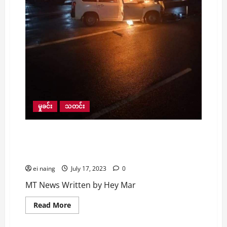
မှုခင်း
သတင်း
Probox ယာဥ်တစ်စီး လမ်းလယ်ကျွန်းကာရံထားတဲ့
တန်းကို စလစ်ဖြစ်ကာ ဝင်တိုက်ပြီး မီးလောင်ကျွမ်းခဲ့
သော်လည်း ယာဥ်မောင်းဖြစ်သူ အန္တရာယ်ကင်း
ei naing
July 17, 2023
0
MT News Written by Hey Mar
Read
Read More
more
about
Probox