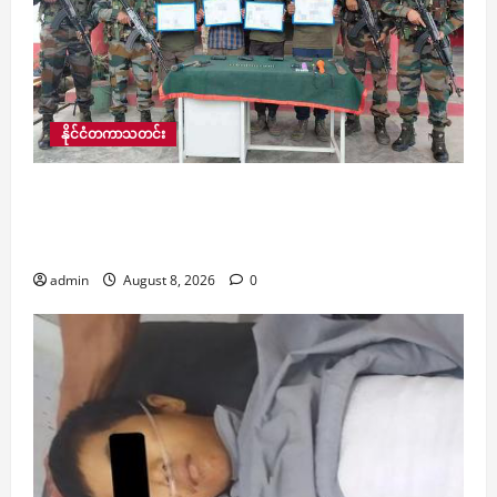
နိုင်ငံတကာသတင်း
အိန္ဒိယတွင် အာသံလွတ်မြောက်ရေးတပ်ဦးမှ အဖွဲ့ဝင်
၄ ဦးက အာသံရိုင်ဖယ်တပ်ဖွဲ့ထံ လက်နက်ခဲယမ်းများ
နှင့်အတူ လက်နက်ချ အလင်းဝင်
admin
August 8, 2026
0