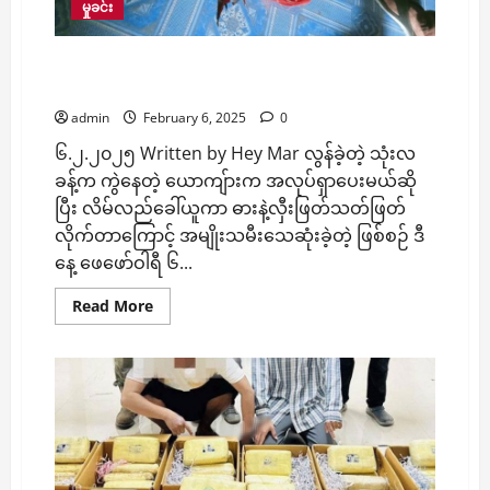
မှုခင်း
ကွဲနေတဲ့ယောကျ်ားက အလုပ်ရမယ်လိမ်ခေါ်ကာ
သတ်ဖြတ်လို့ ဇနီးဖြစ်သူ သေဆုံး
admin
February 6, 2025
0
၆.၂.၂၀၂၅ Written by Hey Mar လွန်ခဲ့တဲ့ သုံးလ
ခန့်က ကွဲနေတဲ့ ယောကျ်ားက အလုပ်ရှာပေးမယ်ဆို
ပြီး လိမ်လည်ခေါ်ယူကာ ဓားနဲ့လှီးဖြတ်သတ်ဖြတ်
လိုက်တာကြောင့် အမျိုးသမီးသေဆုံးခဲ့တဲ့ ဖြစ်စဉ် ဒီ
နေ့‌ ဖေဖော်ဝါရီ ၆...
Read
Read More
more
about
ကွဲ
နေ
တဲ့
ယော
ကျ်ား
က
အလုပ်
ရ
မယ်
လိမ်