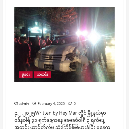
about
တရုတ်
သမ္မတ
နဲ့
မ
တွေ့
မီ
မှာ
မြန်မာ
ဘက်
က
ကျား
ဖြ
န့်
ဂိုဏ်း
တွေ
ရှိ
ရာ
ဆီ
မှုခင်း
သတင်း
လျှပ်စစ်မီး
ပေး
နေ
လှိုင်မြို့နယ်မှာ လေးရက်အတွင်း ယာဉ်တိုက်မှု သုံး
မှု
ချက်ချင်း
ကြိမ်ဖြစ်ပွားခဲ့ပြီး တစ်ဦးသေဆုံးခဲ့
ရပ်ဆိုင်း
ဖို့
admin
February 4, 2025
0
ထိုင်း
ဝန်ကြီးချုပ်
၄.၂.၂၀၂၅Written by Hey Mar လှိုင်မြို့နယ်မှာ
အ
မိ
ဇန်နဝါရီ ၃၁ ရက်နေ့ကနေ ဖေဖော်ဝါရီ ၃ ရက်နေ့
န့်
ပေး
အတွင်း ယာဉ်တိုက်မှု သုံးကြိမ်ဖြစ်ပွားခဲ့ပြီး မနေ့က