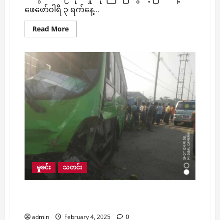
ဖေဖော်ဝါရီ ၃ ရက်နေ့...
Read
Read More
more
about
လှိုင်
မြို့နယ်
မှာ
လေး
ရက်
အတွင်း
ယာဉ်
တိုက်
မှု
သုံး
ကြိမ်
ဖြစ်ပွား
ခဲ့
ပြီး
တစ်
ဦး
သေဆုံး
ခဲ့
မှုခင်း
သတင်း
YBS -၂၂ နဲ့ ဖယ်ရီကြိုပို့ယာဥ် တိုက်မိရာက မဆိုင်တဲ့
လမ်းဘေးထိုင်နေသူ သေဆုံးခဲ့ရရှာ
admin
February 4, 2025
0