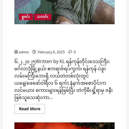
မှုခင်း
သတင်း
မင်္ဂလာဒုံမှာ လင်မယားရန်ဖြစ်ရာက တဲကိုမီးရှို့ကြလို့
ဇနီးသေဆုံးကာ ခင်ပွန်း မီးလောင်ဒဏ်ရာပြင်းထန်မှု
ယနေ့ဖြစ်ပွား
admin
February 6, 2025
0
၆.၂.၂၀၂၅Written by KL ရန်ကုန်တိုင်းဒေသကြီး၊
မင်္ဂလာဒုံမြို့နယ်၊ ဧကရာဇ်ရပ်ကွက်၊ ရန်ကုန်-ပဲခူး
လမ်းမကြီးဘေးရှိ လယ်တဲတစ်လုံးတွင်
ယနေ့(ဖေဖော်ဝါရီလ ၆ ရက်) နံနက်အစောပိုင်းက
လင်မယား စကားများရန်​ဖြစ်ပြီး တဲကိုမီးရှို့ရာမှ ဇနီး
ဖြစ်သူသေဆုံးကာ...
Read
Read More
more
about
မင်္ဂလာဒုံ
မှာ
လင်မယား