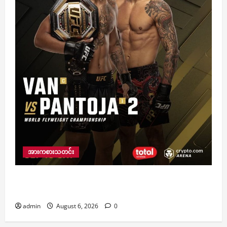
အားကစားသတင်း
စက်တင်ဘာ ၁၉ ရက်မှာ မကျေပွဲ ပြန်နွှဲမယ့် မြန်မာ့
ချန်ပီယံ ဗန်နဲ့ ပန်
admin
August 6, 2026
0