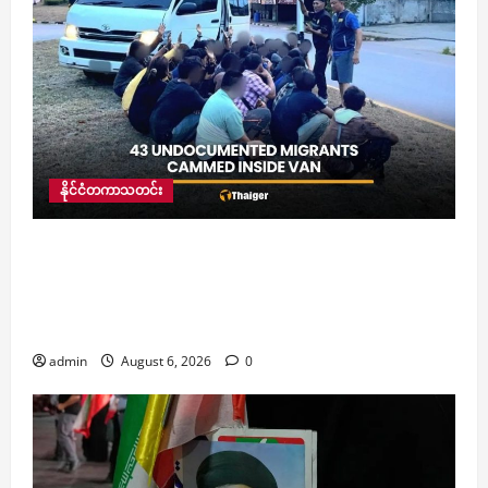
ဘေး
ထိုင်
နေ
သူ
သေဆုံး
ခဲ့
ရ
ရှာ
နိုင်ငံတကာသတင်း
တရားမဝင် မြန်မာရွှေ့ပြောင်းလုပ်သား ၄၃ ဦး
လိုက်ပါလာသည့် ဗန်ကား ထိုင်းရဲများလိုက်ဖမ်းစဉ်
မောင်းနှင်ထွက်ပြေးသော်လည်း မလွတ်ဘဲ လမ်း
လယ်ကျွန်းဝင်တိုက်မိပြီးနောက် ဖမ်းဆီးခံလိုက်ရ
admin
August 6, 2026
0