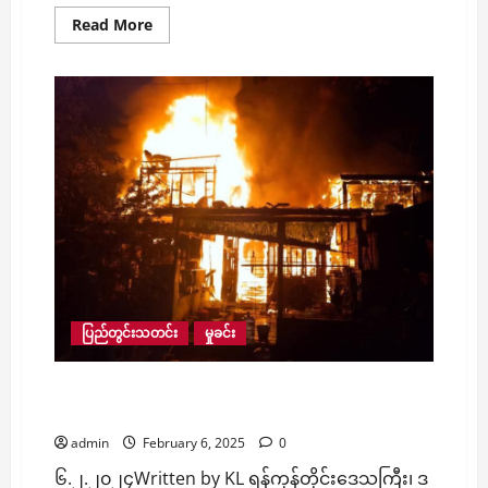
Read
Read More
more
about
မြ
ဝ
တီ
ဘက်
မှ
ကျား
ဖြန့်
လုပ်ငန်း
များ
ထံ
လူ
ကုန်
ကူး
ခံ
ရ
သည့်
တရုတ်
နိုင်ငံသား
ပြည်တွင်းသတင်း
မှုခင်း
၃၉
ဦး
အပါအဝင်
လျှပ်စစ်ဒယ်နီအိုး အပူလွန်ကဲရာက ဒလမှာ လူနေအိမ်
နိုင်ငံခြားသား
၆၁
၅ လုံးနီးပါး မီးလောင်
ဦး
ကို
admin
February 6, 2025
0
ထိုင်း
နိုင်ငံ
၆.၂.၂၀၂၄Written by KL ရန်ကုန်တိုင်းဒေသကြီး၊ ဒ
ဘက်