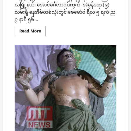
သို့
လမြို့နယ်၊ အောင်မင်္ဂလာရပ်ကွက်၊ အဲမွန်ဒရာ (၉)
ယနေ့
လွှဲပြောင်း
လမ်းရှိ နေအိမ်တစ်လုံးတွင် ဖေဖော်ဝါရီလ ၅ ရက် ည
၇ နာရီ ၅၆...
Read
Read More
more
about
လျှပ်စစ်
ဒယ်
နီ
အိုး
အပူ
လွန်ကဲ
ရာက
ဒ
လ
မှာ
လူ
နေအိမ်
၅
လုံး
နီးပါး
မီးလောင်