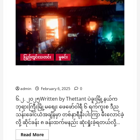
ရန်ဖြစ်
ရာက
တဲ
ကို
မီးရှို့
ကြ
လို့
ဇနီး
သေဆုံး
ကာ
ခင်ပွန်း
မီးလောင်
ဒဏ်ရာ
ပြည်တွင်းသတင်း
မှုခင်း
ပြင်းထန်
မှု
ယနေ့
ဘုရားကြီးမြို့မစျေးမှာ တစ်နာရီနီးပါးကြာ မီးလောင်၊
ဖြစ်ပွား
ဆိုင်ခန်း ၈ ခန်းထက်မနည်း ဆုံးရှုံး
admin
February 6, 2025
0
၆.၂. ၂၀၂၅Written by Thettant ပဲခူးမြို့နယ်က
ဘုရားကြီးမြို့မစျေး ဖေဖော်ဝါရီ ၆ ရက်ကူးစ ဒီည
သန်းခေါင်ယံအချိန်မှာ တစ်နာရီနီးပါးကြာ မီးလောင်ခဲ့
လို့ ဆိုင်ခန်း ၈ ခန်းထက်မနည်း ဆုံးရှုံးခဲ့ရတယ်လို့...
Read
Read More
more