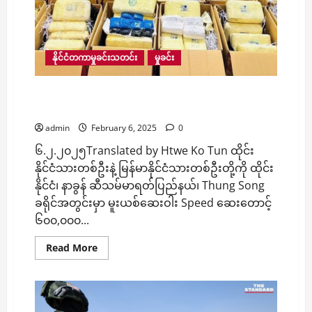
ခေါ်
ကာ
သတ်ဖြတ်
လို့
ဇနီး
ဖြစ်
နိုင်ငံတကာမှုခင်းသတင်း
မှုခင်း
သူ
သေဆုံး
ထိုင်းနိုင်ငံသားတစ်ဦးနဲ့ မြန်မာနိုင်ငံသားတစ်ဦးကို
မူးယစ်ဆေးဝါး ၆ သိန်းနဲ့အတူ ထိုင်းရဲ ဖမ်း
admin
February 6, 2025
0
၆.၂.၂၀၂၅Translated by Htwe Ko Tun ထိုင်း
နိုင်ငံသားတစ်ဦးနဲ့ မြန်မာနိုင်ငံသားတစ်ဦးတို့ကို ထိုင်း
နိုင်ငံ၊ နာခွန် ဆီသမ်မာရတ်ပြည်နယ်၊ Thung Song
ခရိုင်အတွင်းမှာ မူးယစ်ဆေးဝါး Speed ဆေးတောင့်
၆၀၀,၀၀၀...
Read
Read More
more
about
ထိုင်း
နိုင်ငံသား
တစ်
ဦး