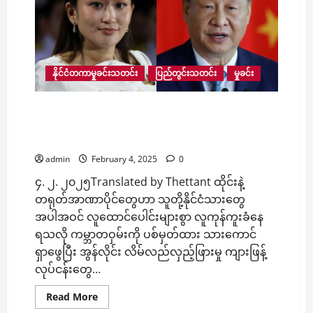
နေ
တဲ့
ခရီးသည်
တင်
ယာဉ်
တစ်
စီး
နိုင်ငံတကာမှုခင်းသတင်း
ပြည်တွင်းသတင်း
မှုခင်း
က
ချောင်း
ကူး
တံတား
တရုတ်သမ္မတနဲ့ မတွေ့မီမှာ မြန်မာဘက်က ကျားဖြန့်
ငယ်
ဂိုဏ်းတွေရှိရာဆီ လျှပ်စစ်မီးပေးနေမှု ချက်ချင်း
အောက်
ထိုး
ရပ်ဆိုင်းဖို့ ထိုင်းဝန်ကြီးချုပ် အမိန့်ပေး
ကျ
ခဲ့
admin
February 4, 2025
0
တာ
ကြောင့်
၄. ၂. ၂၀၂၅Translated by Thettant ထိုင်းနဲ့
ယာဉ်
ပေါ်
တရုတ်အာဏာပိုင်တွေဟာ သူတို့နိုင်ငံသားတွေ
ပါ
ခရီးသည်
အပါအဝင် လူထောင်ပေါင်းများစွာ လူကုန်ကူးခံနေ
အမျိုးသမီး
ရသလို ကမ္ဘာတဝှမ်းကို ပစ်မှတ်ထား သားကောင်
တစ်
ဦး
ရှာဖွေပြီး အွန်လိုင်း လိမ်လည်လှည့်ဖြားမှု ကျားဖြန့်
နေရာ
တင်
လုပ်ငန်းတွေ...
သေဆုံး
Read
Read More
more