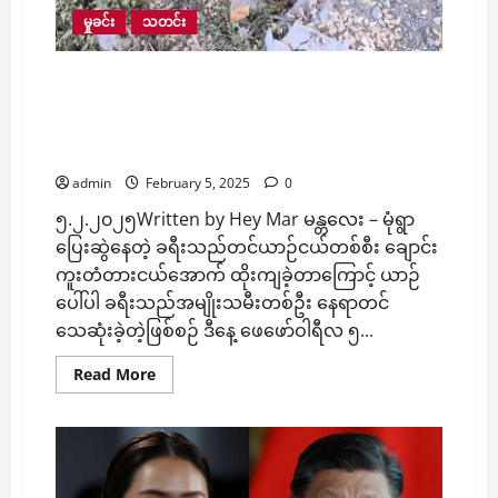
မှုခင်း
သတင်း
မန္တလေး – မုံရွာ ပြေးဆွဲနေတဲ့ ခရီးသည်တင်ယာဉ်
တစ်စီးက ချောင်းကူးတံတားငယ်အောက် ထိုးကျခဲ့
တာကြောင့် ယာဉ်ပေါ်ပါ ခရီးသည်အမျိုးသမီးတစ်ဦး
နေရာတင်သေဆုံး
admin
February 5, 2025
0
၅.၂.၂၀၂၅Written by Hey Mar မန္တလေး – မုံရွာ
ပြေးဆွဲနေတဲ့ ခရီးသည်တင်ယာဉ်ငယ်တစ်စီး ချောင်း
ကူးတံတားငယ်အောက် ထိုးကျခဲ့တာကြောင့် ယာဉ်
ပေါ်ပါ ခရီးသည်အမျိုးသမီးတစ်ဦး နေရာတင်
သေဆုံးခဲ့တဲ့ဖြစ်စဉ် ဒီနေ့ ဖေဖော်ဝါရီလ ၅...
Read
Read More
more
about
မန္တလေး
–
မုံ
ရွာ
ပြေး
ဆွဲ