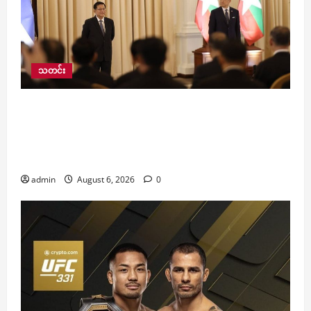
သတင်း
နိုင်ငံတော်သမ္မတနှင့် ထိုင်းဝန်ကြီးချုပ်တို့ တွေ့ဆုံ
ဆွေးနွေး၊ နားလည်မှုစာချွန်လွှာနှင့် သဘောတူညီ
ချက် လေးခုအား နှစ်နိုင်ငံခေါင်းဆောင်များရှေ့
အပြန်အလှန်လက်မှတ်ရေးထိုးလဲလှယ်
admin
August 6, 2026
0