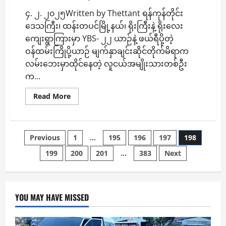
၄. ၂. ၂၀၂၅Written by Thettant ရန်ကုန်တိုင်း
ဒေသကြီး၊ ထန်းတပင်မြို့နယ်၊ ရိုးကြီးနဲ့ ရိုးလေး
ကျေးရွာကြားမှာ YBS- ၂၂ ယာဉ်နဲ့ ဖယ်ရီပို့တဲ့
ဝန်ထမ်းကြိုပို့ယာဉ် မျက်နှာချင်းဆိုင်တိုက်မိရာက
လမ်းဘေးမှာထိုင်နေတဲ့ လူငယ်အမျိုးသားတစ်ဦး
က...
Read
Read More
more
about
YBS
-၂၂
နဲ့
Posts
Previous
1
…
195
196
197
198
ဖယ်
ရီ
ကြို
199
200
201
…
383
Next
pagination
ပို့
ယာ
ဥ်
တိုက်
မိ
ရာက
YOU MAY HAVE MISSED
မ
ဆိုင်
တဲ့
လမ်း