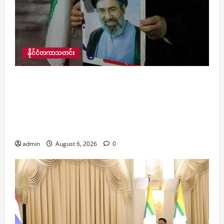
နိုင်ငံတကာသတင်း
အမေရိကန်နှင့် အစ္စရေး၏ တိုက်ခိုက်မှုကြောင့်
လူမြင်ကွင်းမှ ငါးလကျော် ပျောက်နေသော အီရန်
အဓိပတိသစ် မိုဂျ်တာဘာ ခါမေနီနှင့် ဆက်သွယ်ရန်
လက်ရှိတွင် အလွန်ခက်ခဲနေကြောင်း အီရန်သမ္မတ
ဝန်ခံ
admin
August 6, 2026
0