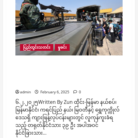
နဲ့
မြန်မာနိုင်ငံ
သားတစ်
ဦး
ကို
မူးယစ်
ဆေးဝါး
၆
သိန်း
နဲ့
အတူ
ပြည်တွင်းသတင်း
မှုခင်း
ထိုင်း
ရဲ
ဖမ်း
မြဝတီဘက်မှ ကျားဖြန့်လုပ်ငန်းများထံ လူကုန်ကူးခံ
ရသည့် တရုတ်နိုင်ငံသား ၃၉ ဦး အပါအဝင်
နိုင်ငံခြားသား ၆၁ ဦးကို ထိုင်းနိုင်ငံဘက်သို့ ယနေ့
လွှဲပြောင်း
admin
February 6, 2025
0
၆.၂.၂၀၂၅Written By Zun ထိုင်း-မြန်မာ နယ်စပ်၊
မြန်မာနိုင်ငံ၊ ကရင်ပြည် နယ်၊ မြဝတီနှင့် ရွှေကုက္ကိုလ်
ဒေသရှိ ကျားဖြန့်လုပ်ငန်းများတွင် လူကုန်ကူးခံရ
သည့် တရုတ်နိုင်ငံသား ၃၉ ဦး အပါအဝင်
နိုင်ငံခြားသား...