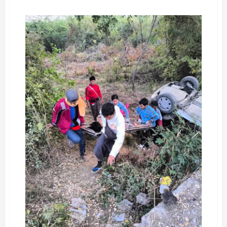
about
ဘုရား
ကြီး
မြို့
မ
စျေး
မှာ
တစ်
နာရီ
နီးပါး
ကြာ
မီးလောင်၊
ဆိုင်
ခန်း
၈
ခန်း
ထက်
မနည်း
ဆုံးရှုံး