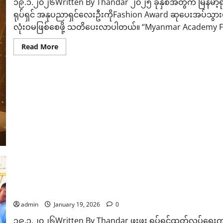
၁၉.၁.၂၀၂၆Written By Thandar ၂၀၂၅ ခုနှစ်အတွက် မြန်မာ့ရုပ်ရှင
လာ
ရုပ်ရှင် အနုပညာရှင်လေးဦးကိုFashion Award ဆုပေးအပ်သွားမှ
လုံးဝမဖြစ်စေဖို့ သတိပေးလာပါတယ်။ “Myanmar Academy Fas
Read
Read More
more
about
မြ
န်
မာ့
ရုပ်ရှင်
ထူးချွန်
ဆု
ချီးမြှင့်
ပွဲ
ကို
တက်
ရောက်လာ
တဲ့
မြ
န်
မာ့
ရုပ်ရှင်
အနုပညာ
ရှင်
ဇာတ်မင်းသား အောင်ဇမ္ဗူရဲ့ ပွဲဦးထွက် ဇာတ်ကားဖြစ်တဲ့ “အငြ
လေး
ဦး
admin
January 19, 2026
0
ကို
Fashion
၁၉.၁.၂၀၂၆Written By Thandar ဖူးဖူး ရုပ်ရှင်ထုတ်လုပ်ရေးက 
Award