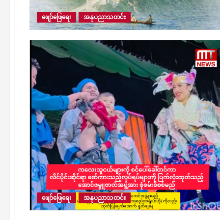
ဖျော်ဖြေရေး
အနုပညာသတင်း
ဖျော်ဖြေရေး
အနုပညာသတင်း