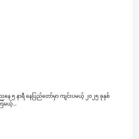
်ကြမယ့် ရွှေကြိုမောင်မယ်တွေကို ဝတ်စားဆင်ယင်မှု၊ မိတ်ကပ်
်ကြေညာလာ
နေ ၅ နာရီ နေပြည်တော်မှာ ကျင်းပမယ့် ၂၀၂၅ ခုနှစ်
ကြမယ့်...