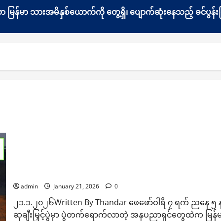
နေသော မြန်မာ သားအမိနှစ်ယောက်ကို တွေ့ရှိ၊ ပျောက်ဆုံးနေသည့် ခင်ပ
မြန်မာ့ရုပ်ရှင် ထူးချွန်ဆုချီးမြှင့်ပွဲ Fashion Award ဆုကို မြန်မာရိ
ပေးမည်
admin
January 21, 2026
0
၂၁.၁.၂၀၂၆Written By Thandar ဖေဖော်ဝါရီ ၇ ရက် ညနေ ၅ နာရီက
ဆုချီးမြှင့်ပွဲမှာ ပွဲတက်ရောက်လာတဲ့ အနုပညာရှင်တွေထဲက မြန