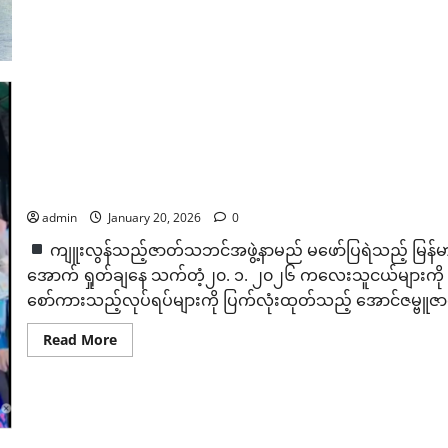
ရုံတင်
ပြသ
မ
ယ့်
“ပန်း
ခင်း
ထဲ
က
ပျိုး
သော
ပန်း”ရုပ်ရှင်
ဇာတ်ကား
ကလေးသူငယ်များကို စင်ပေါ်ခေါ်တင်ကာ လိင်ပိုင်းဆိုင်ရာ စော်
ကြီး
Premiere
ဇာတ်အဖွဲ့အား စုံစမ်းစိစစ်မည်
Show
ကျင်းပ
admin
January 20, 2026
0
ကျူးလွန်သည့်ဇာတ်သဘင်အဖွဲ့နာမည် မဖော်ပြရဲသည့် မြန်မာ
အောက် ရှုတ်ချနေ သက်တံ့၂၀. ၁. ၂၀၂၆ ကလေးသူငယ်များကို စင်ပေ
စော်ကားသည့်လုပ်ရပ်များကို ပြက်လုံးထုတ်သည့် အောင်ဇမ္ဗူဇာတ
Read
Read More
more
about
ကလေးသူငယ်
များ
ကို
စင်
ပေါ်