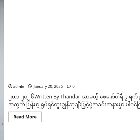
ခေါ်
တင်
ကာ
လိင်
ပိုင်း
ဆိုင်ရာ
စော်ကား
သ
ည့်
လုပ်ရပ်
များ
ကို
ပြက်လုံးထုတ်
သ
ည့်
အောင်
၂၀၂၅ မြန်မာ့ရုပ်ရှင်ထူးချွန်ဆုချီးမြှင့်ပွဲ အခမ်းအနားမှာပါဝင
ဇမ္ဗူ
ဇာတ်
လိမ်းခြယ်မှုနဲ့ လက်ဝတ်ရတနာဆင်မြန်းပေးသူတွေ တရားဝင
အဖွဲ့
အား
admin
January 20, 2026
0
စုံစမ်း
စိစစ်
၂၀.၁.၂၀၂၆Written By Thandar လာမယ့် ဖေဖော်ဝါရီ ၇ ရက် ည
မည်
အတွက် မြန်မာ့ ရုပ်ရှင်ထူးချွန်ဆုချီးမြှင့်ပွဲအခမ်းအနားမှာ ပါဝင်
Read
Read More
more
about
၂၀၂၅
မြ
န်