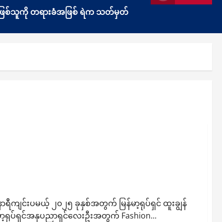
ွန်းဖြစ်သူကို တရားခံအဖြစ် ရဲက သတ်မှတ်
ုးရာဝတ်စုံအပြင် တိုင်းရင်းသား ရိုးရာဝတ်စုံကိုပါ ဆုချီးမြှင့်
ျင်းပမယ့် ၂၀၂၅ ခုနှစ်အတွက် မြန်မာ့ရုပ်ရှင် ထူးချွန်
်မာ့ရုပ်ရှင်အနုပညာရှင်လေးဦးအတွက် Fashion...