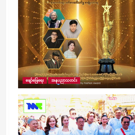
ဖျော်ဖြေရေး
အနုပညာသတင်း