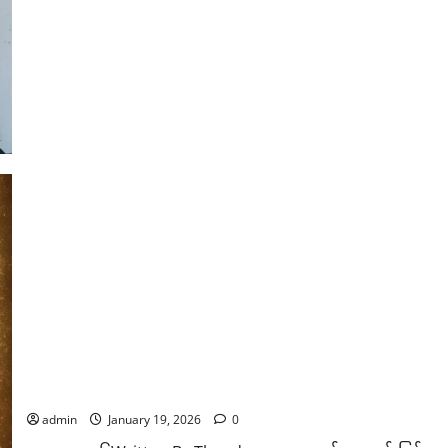
မာ့
ရုပ်ရှင်
ထူးချွန်
ဆု
ချီးမြှင့်
ပွဲ
အခမ်းအနား
မှာ
ပါဝင်
ကြ
မယ့်
ရွှေကြို
မောင်မယ်
တွေ
ကို
ဝတ်စား
ဆင်ယင်
မှု၊
မိတ်ကပ်
လိမ်း
ခြယ်
မှု
နဲ့
လက်
ဝတ်
ရတနာ
မြန်မာ့ရုပ်ရှင်ထူးချွန်ဆု ချီးမြှင့်ပွဲကို တက်ရောက်လာတဲ့ မြန်မ
ဆင်မြန်း
ပေး
အပ်သွားမှာဖြစ်ရာ ခန္ဓာကိုယ်အသားပေးချုပ်လုပ်ထားတဲ့ဝတ်စုံမ
သူ
တွေ
admin
January 19, 2026
0
တရားဝင်
ကြေညာ