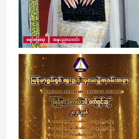
ဖျော်ဖြေရေး
အနုပညာသတင်း