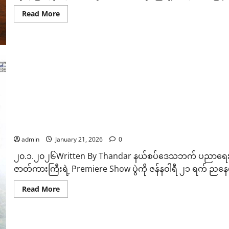
Read
Read More
more
about
မြ
န်
မာ့
ရုပ်ရှင်
ထူးချွန်
ဆု
ချီးမြှင့်
ပွဲ
Fashion
Award
ဆု
ကို
မြန်မာ
ဇန်နဝါရီ ၂၃ ရက် ရုံတင်ပြသမယ့် “ပန်းခင်းထဲကပျိုးသောပန်း”ရ
ရိုးရာ
ဝတ်စုံ
admin
January 21, 2026
0
အပြင်
တိုင်းရင်းသား
၂၀.၁.၂၀၂၆Written By Thandar နယ်စပ်ဒေသဘက် ပညာရေးကို ပု
ရိုးရာ
ဝတ်စုံ
ဇာတ်ကားကြီးရဲ့ Premiere Show ပွဲကို ဇန်နဝါရီ ၂၁ ရက် ညနေပိုင်း
ကို
ပါ
ဆု
Read
Read More
ချီး
more
မြှ
about
င့်
ဇန်နဝါရီ
ပေး
၂၃
မည်
ရက်