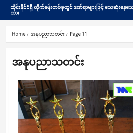
ထိုင်းနိုင်ငံရှိ တိုက်ခန်းတစ်ခုတွင် ဒဏ်ရာများဖြင့် သေဆုံး
ထား
Home
အနုပညာသတင်း
Page 11
အနုပညာသတင်း