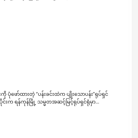
ုပ်ရှင်ဇာတ်ကားကြီး Premiere Show ကျင်းပ
ံဖော်ထားတဲ့ “ပန်းခင်းထဲက ပျိုးသောပန်း”ရုပ်ရှင်
က ရန်ကုန်မြို့ သမ္မတအဆင့်မြင့်ရုပ်ရှင်ရုံမှာ...