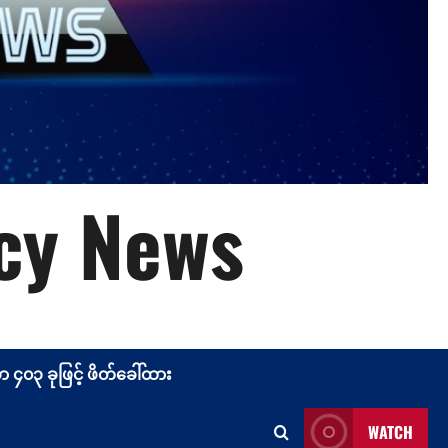
cy News
၄၀၃ ခုဖြင့် ဖိတ်ခေါ်ထား
WATCH