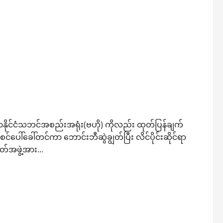
ကားသည့်လုပ်ရပ်များကို ပြက်လုံးထုတ်သည့် အောင်ဇမ္ဗူ
နိုင်ငံသဘင်အစည်းအရုံး(ဗဟို) ကိုလည်း ထုတ်ပြန်ချက်
ါ်ခေါ်တင်ကာ ဘောင်းဘီဆွဲချွတ်ပြီး လိင်ပိုင်းဆိုင်ရာ
်အဖွဲ့အား...