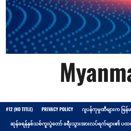
Myanma
#12 (NO TITLE)
PRIVACY POLICY
ဂျပန်ကုမ္ပဏီများက မြန်
ဆုန်ခရန်နှစ်သစ်ကူးပွဲတော် ခရီးသွားအားလပ်ရက်များ၏ ပထမနေ