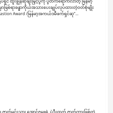
် ထူးချွန်ဆုချီးမြှင့်ပွဲကို ပွဲတက်ရောက်လာတဲ့ မြန်မာ့
ာဖြစ်ရာခန္ဓာကိုယ်အသားပေးချုပ်လုပ်ထားတဲ့ဝတ်စုံမျိုး
tion Award /မြန်မာ့အကယ်ဒမီဖက်ရှင်ဆု”...
ိုးအတေး”ရုပ်ရှင်ဇာတ်ကား ကန်တော့ပွဲပေး
ဇာတ်မင်းသား အောင်ဇမ္ဗူရဲ့ ပွဲဦးထွက် ဇာတ်ကားဖြစ်တဲ့