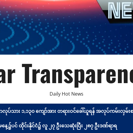
r Transparen
Daily Hot News
မာလုပ်သား ၁,၁၃၀ ကျော်အား တရားဝင်ခေါ်ယူရန် အလုပ်ကမ်းလှမ်းစာ 
့၌ပင် ထိုင်းနိုင်ငံ၌ လူ ၂၇ ဦးသေဆုံးပြီး ၂၈၇ ဦးဒဏ်ရာရ